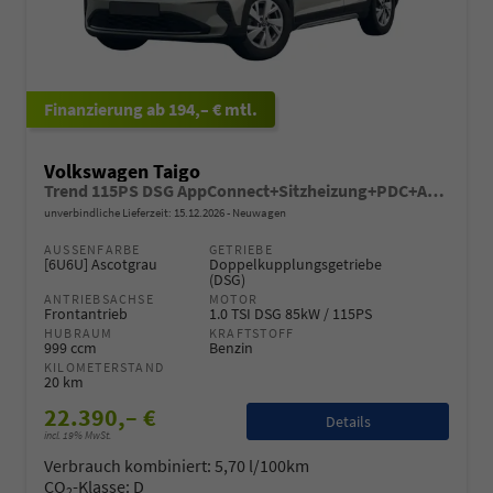
ab 194,– € mtl.
Volkswagen Taigo
Trend 115PS DSG AppConnect+Sitzheizung+PDC+Alu16+LED+DAB+FrontAssist
unverbindliche Lieferzeit:
15.12.2026
Neuwagen
AUSSENFARBE
GETRIEBE
[6U6U] Ascotgrau
Doppelkupplungsgetriebe
(DSG)
ANTRIEBSACHSE
MOTOR
Frontantrieb
1.0 TSI DSG 85kW / 115PS
HUBRAUM
KRAFTSTOFF
999 ccm
Benzin
KILOMETERSTAND
20 km
22.390,– €
Details
incl. 19% MwSt.
Verbrauch kombiniert:
5,70 l/100km
CO
-Klasse:
D
2