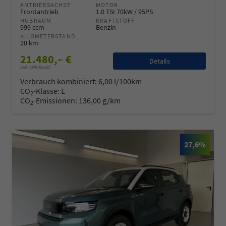
ANTRIEBSACHSE
MOTOR
Frontantrieb
1.0 TSI 70kW / 95PS
HUBRAUM
KRAFTSTOFF
999 ccm
Benzin
KILOMETERSTAND
20 km
21.480,– €
Details
incl. 19% MwSt.
Verbrauch kombiniert:
6,00 l/100km
CO
-Klasse:
E
2
CO
-Emissionen:
136,00 g/km
2
27,6%