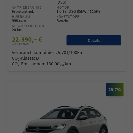
(DSG)
ANTRIEBSACHSE
MOTOR
Frontantrieb
1.0 TSI DSG 85kW / 115PS
HUBRAUM
KRAFTSTOFF
999 ccm
Benzin
KILOMETERSTAND
20 km
22.390,– €
Details
incl. 19% MwSt.
Verbrauch kombiniert:
5,70 l/100km
CO
-Klasse:
D
2
CO
-Emissionen:
130,00 g/km
2
29,7%