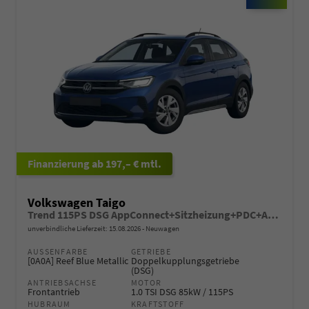
ab 197,– € mtl.
Volkswagen Taigo
Trend 115PS DSG AppConnect+Sitzheizung+PDC+Alu16+LED+DAB+FrontAssist
unverbindliche Lieferzeit:
15.08.2026
Neuwagen
AUSSENFARBE
GETRIEBE
[0A0A] Reef Blue Metallic
Doppelkupplungsgetriebe
(DSG)
ANTRIEBSACHSE
MOTOR
Frontantrieb
1.0 TSI DSG 85kW / 115PS
HUBRAUM
KRAFTSTOFF