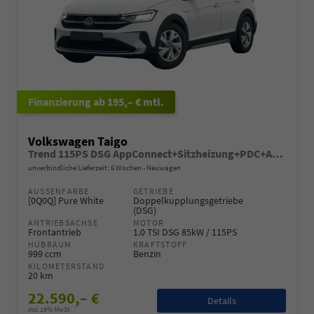
ab 195,– € mtl.
Volkswagen Taigo
Trend 115PS DSG AppConnect+Sitzheizung+PDC+Alu16+LED+DAB+FrontAssist
unverbindliche Lieferzeit:
6 Wochen
Neuwagen
AUSSENFARBE
GETRIEBE
[0Q0Q] Pure White
Doppelkupplungsgetriebe
(DSG)
ANTRIEBSACHSE
MOTOR
Frontantrieb
1.0 TSI DSG 85kW / 115PS
HUBRAUM
KRAFTSTOFF
999 ccm
Benzin
KILOMETERSTAND
20 km
22.590,– €
Details
incl. 19% MwSt.