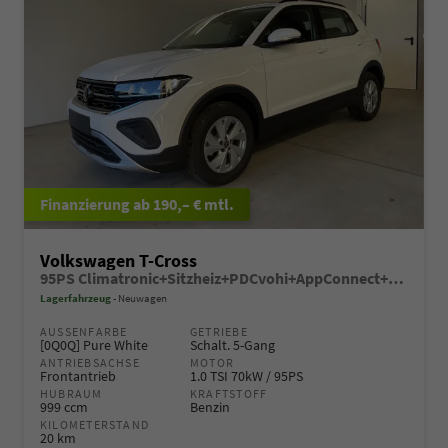
ab 190,– € mtl.
Volkswagen T-Cross
95PS Climatronic+Sitzheiz+PDCvohi+AppConnect+Side+TravelAssist+ACC
Lagerfahrzeug
Neuwagen
AUSSENFARBE
GETRIEBE
[0Q0Q] Pure White
Schalt. 5-Gang
ANTRIEBSACHSE
MOTOR
Frontantrieb
1.0 TSI 70kW / 95PS
HUBRAUM
KRAFTSTOFF
999 ccm
Benzin
KILOMETERSTAND
20 km