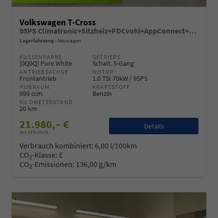
Volkswagen T-Cross
95PS Climatronic+Sitzheiz+PDCvohi+AppConnect+Side+TravelAssist+ACC
Lagerfahrzeug
Neuwagen
AUSSENFARBE
GETRIEBE
[0Q0Q] Pure White
Schalt. 5-Gang
ANTRIEBSACHSE
MOTOR
Frontantrieb
1.0 TSI 70kW / 95PS
HUBRAUM
KRAFTSTOFF
999 ccm
Benzin
KILOMETERSTAND
20 km
21.980,– €
Details
incl. 19% MwSt.
Verbrauch kombiniert:
6,00 l/100km
CO
-Klasse:
E
2
CO
-Emissionen:
136,00 g/km
2