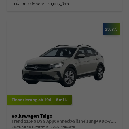
CO
-Emissionen:
130,00 g/km
2
29,7%
ab 194,– € mtl.
Volkswagen Taigo
Trend 115PS DSG AppConnect+Sitzheizung+PDC+Alu16+LED+DAB+FrontAssist
unverbindliche Lieferzeit:
15.12.2026
Neuwagen