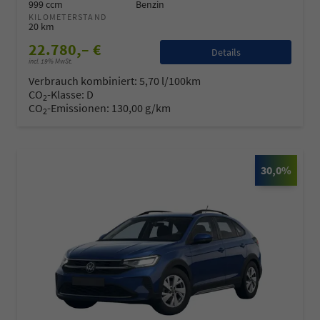
999 ccm
Benzin
KILOMETERSTAND
20 km
22.780,– €
Details
incl. 19% MwSt.
Verbrauch kombiniert:
5,70 l/100km
CO
-Klasse:
D
2
CO
-Emissionen:
130,00 g/km
2
30,0%