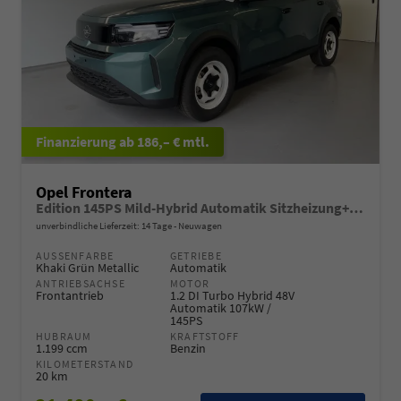
ab 186,– € mtl.
Opel Frontera
Edition 145PS Mild-Hybrid Automatik Sitzheizung+Kamera+ParkPilot
unverbindliche Lieferzeit:
14 Tage
Neuwagen
AUSSENFARBE
GETRIEBE
Khaki Grün Metallic
Automatik
ANTRIEBSACHSE
MOTOR
Frontantrieb
1.2 DI Turbo Hybrid 48V
Automatik 107kW /
145PS
HUBRAUM
KRAFTSTOFF
1.199 ccm
Benzin
KILOMETERSTAND
20 km