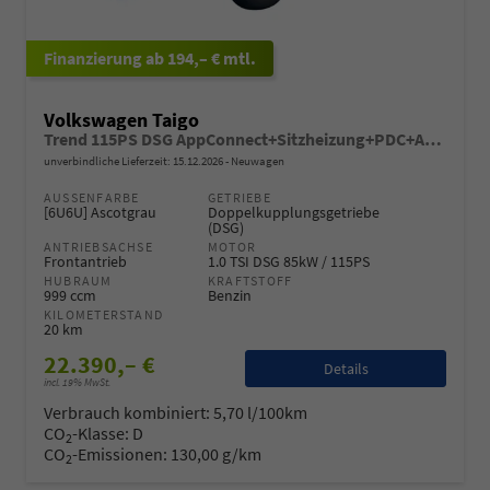
ab 194,– € mtl.
Volkswagen Taigo
Trend 115PS DSG AppConnect+Sitzheizung+PDC+Alu16+LED+DAB+FrontAssist
unverbindliche Lieferzeit:
15.12.2026
Neuwagen
AUSSENFARBE
GETRIEBE
[6U6U] Ascotgrau
Doppelkupplungsgetriebe
(DSG)
ANTRIEBSACHSE
MOTOR
Frontantrieb
1.0 TSI DSG 85kW / 115PS
HUBRAUM
KRAFTSTOFF
999 ccm
Benzin
KILOMETERSTAND
20 km
22.390,– €
Details
incl. 19% MwSt.
Verbrauch kombiniert:
5,70 l/100km
CO
-Klasse:
D
2
CO
-Emissionen:
130,00 g/km
2