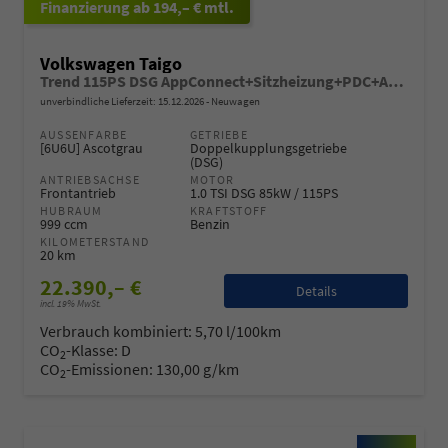
ab 194,– € mtl.
Volkswagen Taigo
Trend 115PS DSG AppConnect+Sitzheizung+PDC+Alu16+LED+DAB+FrontAssist
unverbindliche Lieferzeit:
15.12.2026
Neuwagen
AUSSENFARBE
GETRIEBE
[6U6U] Ascotgrau
Doppelkupplungsgetriebe
(DSG)
ANTRIEBSACHSE
MOTOR
Frontantrieb
1.0 TSI DSG 85kW / 115PS
HUBRAUM
KRAFTSTOFF
999 ccm
Benzin
KILOMETERSTAND
20 km
22.390,– €
Details
incl. 19% MwSt.
Verbrauch kombiniert:
5,70 l/100km
CO
-Klasse:
D
2
CO
-Emissionen:
130,00 g/km
2