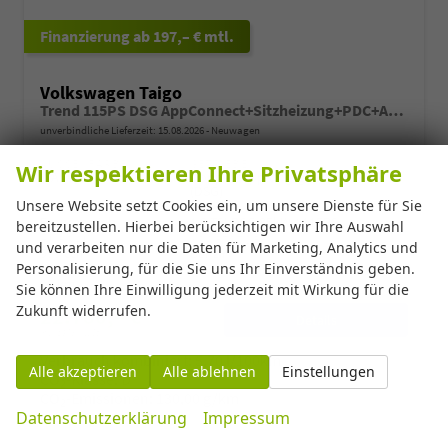
ab 197,– € mtl.
Volkswagen Taigo
Trend 115PS DSG AppConnect+Sitzheizung+PDC+Alu16+LED+DAB+FrontAssist
unverbindliche Lieferzeit:
15.08.2026
Neuwagen
AUSSENFARBE
GETRIEBE
Wir respektieren Ihre Privatsphäre
[0A0A] Reef Blue Metallic
Doppelkupplungsgetriebe
(DSG)
Unsere Website setzt Cookies ein, um unsere Dienste für Sie
ANTRIEBSACHSE
MOTOR
Frontantrieb
1.0 TSI DSG 85kW / 115PS
bereitzustellen. Hierbei berücksichtigen wir Ihre Auswahl
HUBRAUM
KRAFTSTOFF
und verarbeiten nur die Daten für Marketing, Analytics und
999 ccm
Benzin
Personalisierung, für die Sie uns Ihr Einverständnis geben.
KILOMETERSTAND
20 km
Sie können Ihre Einwilligung jederzeit mit Wirkung für die
Zukunft widerrufen.
22.780,– €
Details
incl. 19% MwSt.
Verbrauch kombiniert:
5,70 l/100km
Alle akzeptieren
Alle ablehnen
Einstellungen
CO
-Klasse:
D
2
CO
-Emissionen:
130,00 g/km
2
Datenschutzerklärung
Impressum