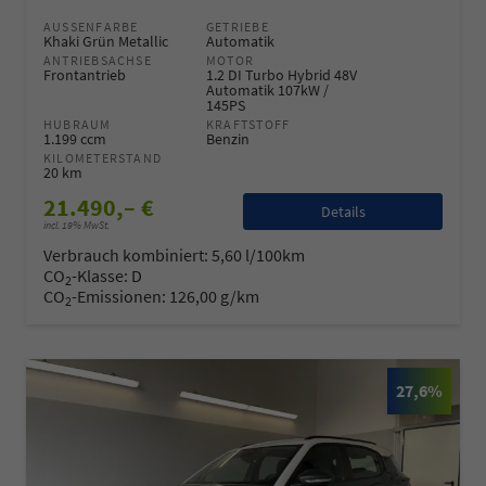
AUSSENFARBE
GETRIEBE
Khaki Grün Metallic
Automatik
ANTRIEBSACHSE
MOTOR
Frontantrieb
1.2 DI Turbo Hybrid 48V
Automatik 107kW /
145PS
HUBRAUM
KRAFTSTOFF
1.199 ccm
Benzin
KILOMETERSTAND
20 km
21.490,– €
Details
incl. 19% MwSt.
Verbrauch kombiniert:
5,60 l/100km
CO
-Klasse:
D
2
CO
-Emissionen:
126,00 g/km
2
27,6%