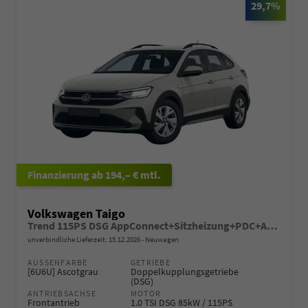
29,7%
ab 194,– € mtl.
Volkswagen Taigo
Trend 115PS DSG AppConnect+Sitzheizung+PDC+Alu16+LED+DAB+FrontAssist
unverbindliche Lieferzeit:
15.12.2026
Neuwagen
AUSSENFARBE
GETRIEBE
[6U6U] Ascotgrau
Doppelkupplungsgetriebe
(DSG)
ANTRIEBSACHSE
MOTOR
Frontantrieb
1.0 TSI DSG 85kW / 115PS