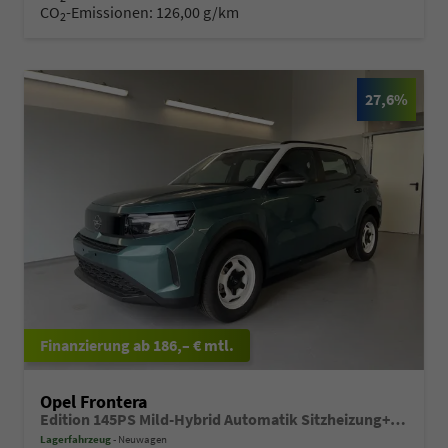
CO
-Emissionen:
126,00 g/km
2
27,6%
ab 186,– € mtl.
Opel Frontera
Edition 145PS Mild-Hybrid Automatik Sitzheizung+Kamera+ParkPilot
Lagerfahrzeug
Neuwagen