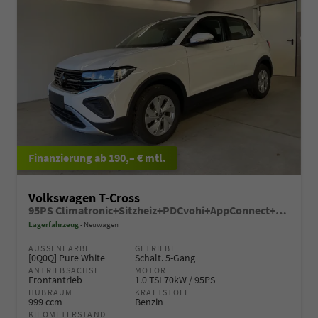
ab 190,– € mtl.
Volkswagen T-Cross
95PS Climatronic+Sitzheiz+PDCvohi+AppConnect+Side+TravelAssist+ACC
Lagerfahrzeug
Neuwagen
AUSSENFARBE
GETRIEBE
[0Q0Q] Pure White
Schalt. 5-Gang
ANTRIEBSACHSE
MOTOR
Frontantrieb
1.0 TSI 70kW / 95PS
HUBRAUM
KRAFTSTOFF
999 ccm
Benzin
KILOMETERSTAND