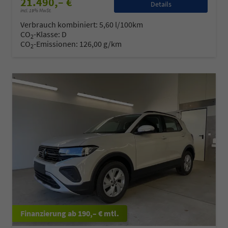
21.490,– €
Details
incl. 19% MwSt.
Verbrauch kombiniert:
5,60 l/100km
CO
-Klasse:
D
2
CO
-Emissionen:
126,00 g/km
2
ab 190,– € mtl.