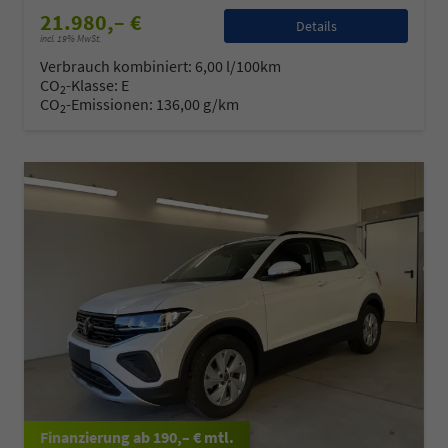
21.980,– €
Details
incl. 19% MwSt.
Verbrauch kombiniert:
6,00 l/100km
CO
-Klasse:
E
2
CO
-Emissionen:
136,00 g/km
2
ab 190,– € mtl.