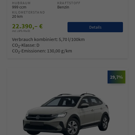
HUBRAUM
KRAFTSTOFF
999 ccm
Benzin
KILOMETERSTAND
20 km
22.390,– €
Details
incl. 19% MwSt.
Verbrauch kombiniert:
5,70 l/100km
CO
-Klasse:
D
2
CO
-Emissionen:
130,00 g/km
2
29,7%