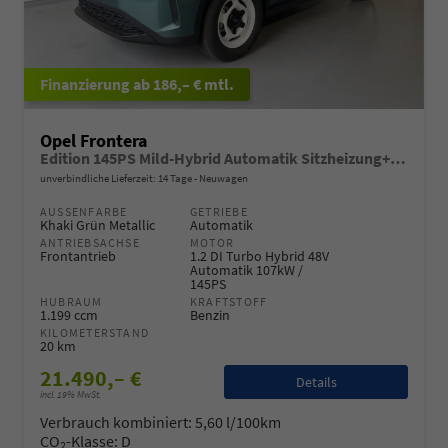
ab 186,– € mtl.
Opel Frontera
Edition 145PS Mild-Hybrid Automatik Sitzheizung+Kamera+ParkPilot
unverbindliche Lieferzeit:
14 Tage
Neuwagen
AUSSENFARBE
GETRIEBE
Khaki Grün Metallic
Automatik
ANTRIEBSACHSE
MOTOR
Frontantrieb
1.2 DI Turbo Hybrid 48V
Automatik 107kW /
145PS
HUBRAUM
KRAFTSTOFF
1.199 ccm
Benzin
KILOMETERSTAND
20 km
21.490,– €
Details
incl. 19% MwSt.
Verbrauch kombiniert:
5,60 l/100km
CO
-Klasse:
D
2