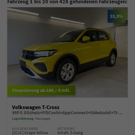
Fahrzeug 1 bis 20 von 428 gefundenen Fahrzeugen:
23,3%
ab 186,– € mtl.
Volkswagen T-Cross
95PS Sitzheiz+PDCvohi+AppConnect+SideAssist+TravelAssist+ACC+Klima
Lagerfahrzeug
Neuwagen
AUSSENFARBE
GETRIEBE
[1C1C] Grape Yellow
Schalt. 5-Gang