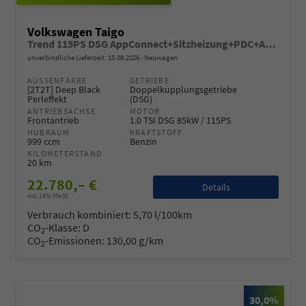
Volkswagen Taigo
Trend 115PS DSG AppConnect+Sitzheizung+PDC+Alu16+LED+DAB+FrontAssist
unverbindliche Lieferzeit:
15.08.2026
Neuwagen
AUSSENFARBE
GETRIEBE
[2T2T] Deep Black
Doppelkupplungsgetriebe
Perleffekt
(DSG)
ANTRIEBSACHSE
MOTOR
Frontantrieb
1.0 TSI DSG 85kW / 115PS
HUBRAUM
KRAFTSTOFF
999 ccm
Benzin
KILOMETERSTAND
20 km
22.780,– €
Details
incl. 19% MwSt.
Verbrauch kombiniert:
5,70 l/100km
CO
-Klasse:
D
2
CO
-Emissionen:
130,00 g/km
2
30,0%