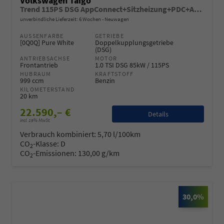
Volkswagen Taigo
Trend 115PS DSG AppConnect+Sitzheizung+PDC+Alu16+LED+DAB+FrontAssist
unverbindliche Lieferzeit:
6 Wochen
Neuwagen
AUSSENFARBE
GETRIEBE
[0Q0Q] Pure White
Doppelkupplungsgetriebe
(DSG)
ANTRIEBSACHSE
MOTOR
Frontantrieb
1.0 TSI DSG 85kW / 115PS
HUBRAUM
KRAFTSTOFF
999 ccm
Benzin
KILOMETERSTAND
20 km
22.590,– €
Details
incl. 19% MwSt.
Verbrauch kombiniert:
5,70 l/100km
CO
-Klasse:
D
2
CO
-Emissionen:
130,00 g/km
2
30,0%