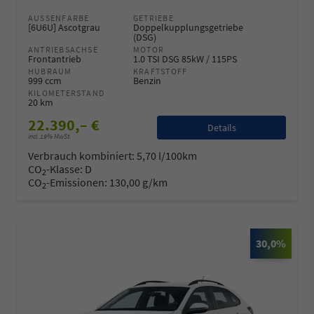
AUSSENFARBE
GETRIEBE
[6U6U] Ascotgrau
Doppelkupplungsgetriebe
(DSG)
ANTRIEBSACHSE
MOTOR
Frontantrieb
1.0 TSI DSG 85kW / 115PS
HUBRAUM
KRAFTSTOFF
999 ccm
Benzin
KILOMETERSTAND
20 km
22.390,– €
Details
incl. 19% MwSt.
Verbrauch kombiniert:
5,70 l/100km
CO
-Klasse:
D
2
CO
-Emissionen:
130,00 g/km
2
30,0%