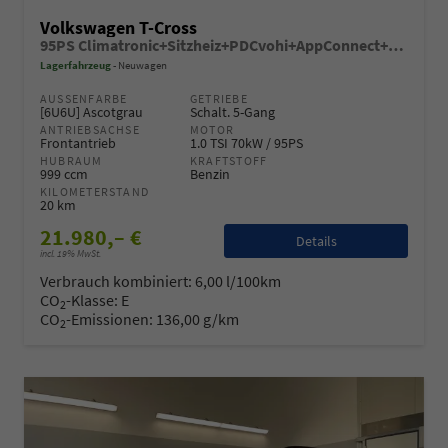
Volkswagen T-Cross
95PS Climatronic+Sitzheiz+PDCvohi+AppConnect+Side+TravelAssist+ACC
Lagerfahrzeug
Neuwagen
AUSSENFARBE
GETRIEBE
[6U6U] Ascotgrau
Schalt. 5-Gang
ANTRIEBSACHSE
MOTOR
Frontantrieb
1.0 TSI 70kW / 95PS
HUBRAUM
KRAFTSTOFF
999 ccm
Benzin
KILOMETERSTAND
20 km
21.980,– €
Details
incl. 19% MwSt.
Verbrauch kombiniert:
6,00 l/100km
CO
-Klasse:
E
2
CO
-Emissionen:
136,00 g/km
2