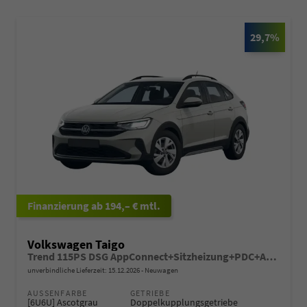
29,7%
ab 194,– € mtl.
Volkswagen Taigo
Trend 115PS DSG AppConnect+Sitzheizung+PDC+Alu16+LED+DAB+FrontAssist
unverbindliche Lieferzeit:
15.12.2026
Neuwagen
AUSSENFARBE
GETRIEBE
[6U6U] Ascotgrau
Doppelkupplungsgetriebe