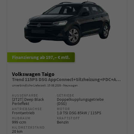
ab 197,– € mtl.
Volkswagen Taigo
Trend 115PS DSG AppConnect+Sitzheizung+PDC+Alu16+LED+DAB+FrontAssist
unverbindliche Lieferzeit:
15.08.2026
Neuwagen
AUSSENFARBE
GETRIEBE
[2T2T] Deep Black
Doppelkupplungsgetriebe
Perleffekt
(DSG)
ANTRIEBSACHSE
MOTOR
Frontantrieb
1.0 TSI DSG 85kW / 115PS
HUBRAUM
KRAFTSTOFF
999 ccm
Benzin
KILOMETERSTAND
20 km