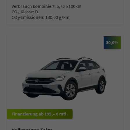
Verbrauch kombiniert:
5,70 l/100km
CO
-Klasse:
D
2
CO
-Emissionen:
130,00 g/km
2
30,0%
ab 195,– € mtl.