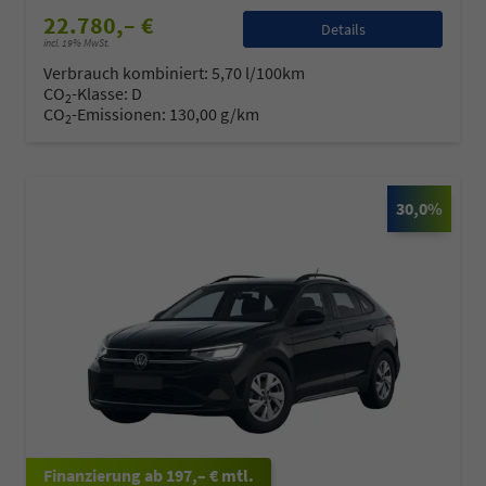
22.780,– €
Details
incl. 19% MwSt.
Verbrauch kombiniert:
5,70 l/100km
CO
-Klasse:
D
2
CO
-Emissionen:
130,00 g/km
2
30,0%
ab 197,– € mtl.