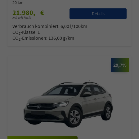
20 km
21.980,– €
Details
incl. 19% MwSt.
Verbrauch kombiniert:
6,00 l/100km
CO
-Klasse:
E
2
CO
-Emissionen:
136,00 g/km
2
29,7%