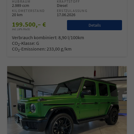
HUBRAUM
KRAFTSTOFF
2.989 ccm
Diesel
KILOMETERSTAND
ERSTZULASSUNG
20 km
17.06.2026
199.500,– €
Details
incl. 19% MwSt.
Verbrauch kombiniert:
8,90 l/100km
CO
-Klasse:
G
2
CO
-Emissionen:
233,00 g/km
2