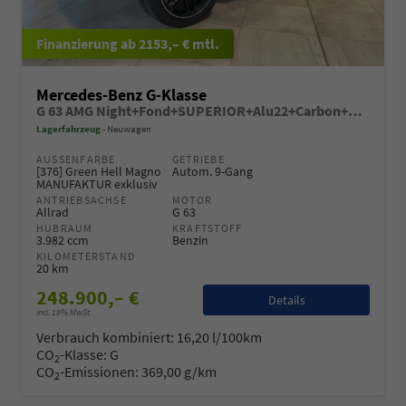
ab 2153,– € mtl.
Mercedes-Benz G-Klasse
G 63 AMG Night+Fond+SUPERIOR+Alu22+Carbon+Standheiz+Performance+AHK+VOLL
Lagerfahrzeug
Neuwagen
AUSSENFARBE
GETRIEBE
[376] Green Hell Magno
Autom. 9-Gang
MANUFAKTUR exklusiv
ANTRIEBSACHSE
MOTOR
Allrad
G 63
HUBRAUM
KRAFTSTOFF
3.982 ccm
Benzin
KILOMETERSTAND
20 km
248.900,– €
Details
incl. 19% MwSt.
Verbrauch kombiniert:
16,20 l/100km
CO
-Klasse:
G
2
CO
-Emissionen:
369,00 g/km
2