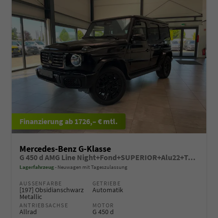
ab 1726,– € mtl.
Mercedes-Benz G-Klasse
G 450 d AMG Line Night+Fond+SUPERIOR+Alu22+Technik+Standheizung+AHK+VOLL
Lagerfahrzeug
Neuwagen mit Tageszulassung
AUSSENFARBE
GETRIEBE
[197] Obsidianschwarz
Automatik
Metallic
ANTRIEBSACHSE
MOTOR
Allrad
G 450 d