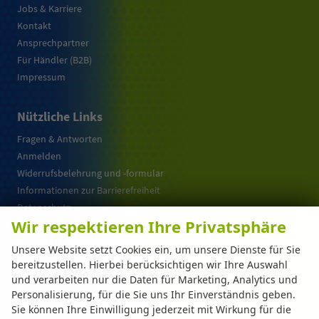
Jobs & Karriere
Kontakt
Ansprechpartner
Für Händler (B2B)
Impressum
Nützliche Links
Fragen & Antworten
Anmelden
Widerrufsbelehrung und -formular
Informationen zur Barrierefreiheit
Datenschutz
Wir respektieren Ihre Privatsphäre
Cookie-Einstellungen
Warum EU-Neuwagen ?
Unsere Website setzt Cookies ein, um unsere Dienste für Sie
bereitzustellen. Hierbei berücksichtigen wir Ihre Auswahl
und verarbeiten nur die Daten für Marketing, Analytics und
Weitere Informationen zum offiziellen Kraftstoffverbrauch und zu den offiziellen
Personalisierung, für die Sie uns Ihr Einverständnis geben.
spezifischen CO
-Emissionen und gegebenenfalls zum Stromverbrauch neuer PKW
2
Sie können Ihre Einwilligung jederzeit mit Wirkung für die
können dem 'Leitfaden über den offiziellen Kraftstoffverbrauch, die offiziellen