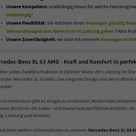
Unsere Kompetenz:
unabhängig davon für welche Fahrzeugmarke
unabhängig!
Unsere Flexibilität:
Sie möchten Ihren
Neuwagen günstig finan
Gebrauchtwagen zum fairen Preis in Zahlung geben
? Kein Pro
Unsere Zuverlässigkeit:
wir sind mit unserem
Neuwagen Autoha
cedes-Benz SL 63 AMG - Kraft und Komfort in perf
über jeden Zweifel erhabener 8-Zylinder Motor der Leistung im Über
ist der Mercedes SL 63 AMG. Das elegante Design und der kraftvo
gucker.
 im Innenraum gibt es einiges zu entdecken: Modernstes Infotainm
beim Berühren der Leder- und Klavierlackoberflächen entsteht. Im
co Heck
Oliver Zerbe
g: Leistung und Komfort.
 möchten weitere Informationen zu unseren
Mercedes-Benz SL 63