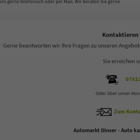
ager B2C / B2B
Sales Manager B2C / B2B
uns gerne telefonisch oder per Mail. Wir beraten Sie gerne
ilverkäufer
Automobilverkäufer
 77 11 4 - 22
+49 7522 77 11 4 - 11
Kontaktieren 
-Mail
E-Mail
Gerne beantworten wir Ihre Fragen zu unseren Angebote
Sie erreichen u
07522
Oder über unser Kon
Zum Konta
Automarkt Dinser - Auto ka