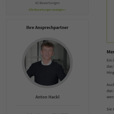
42 Bewertungen
Alle Bewertungen anzeigen >
Ihre Ansprechpartner
Mer
Ein 
das 
Hin
Auch
das 
Anton Hackl
Fal
weni
Sie