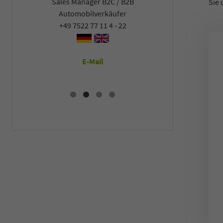
Sales Manager B2C / B2B
Sales Man
Sie 
Automobilverkäufer
Automob
+49 7522 77 11 4 - 22
+49 7522
E-Mail
E