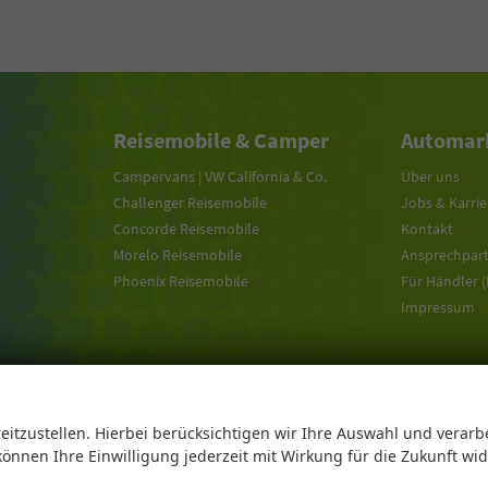
Reisemobile & Camper
Automark
Campervans | VW California & Co.
Über uns
Challenger Reisemobile
Jobs & Karrie
Concorde Reisemobile
Kontakt
Morelo Reisemobile
Ansprechpar
Phoenix Reisemobile
Für Händler 
Impressum
eitzustellen. Hierbei berücksichtigen wir Ihre Auswahl und verarb
 können Ihre Einwilligung jederzeit mit Wirkung für die Zukunft wi