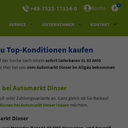
0
Konto
+49-7522-77114-0
SERVICE
UNTERNEHMEN
KONTAKT
u Top-Konditionen kaufen
uf der Suche nach einem
sofort lieferbaren SL 63 AMG
! Hier bei uns
vom Automarkt Dinser im Allgäu bekommen
 bei Automarkt Dinser
- oder Zahlungsvariante an. Ganz gleich ob Sie Barkauf
tionen bei Automarkt Dinser leasen
möchten.
arkt Dinser
um vom
Mercedes-Benz SL 63 AMG Neuwagen - und das weit