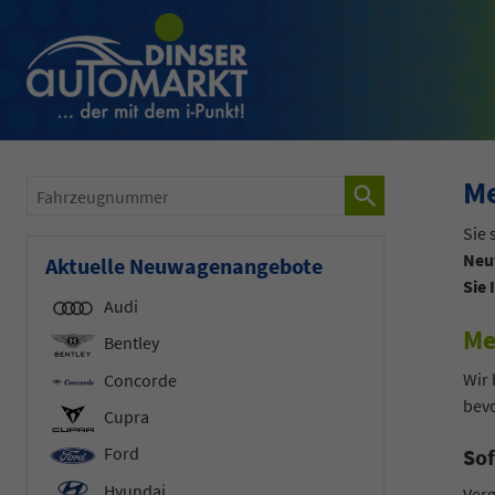
Me
Fahrzeugnummer
Sie 
Neu
Aktuelle Neuwagenangebote
Sie 
Audi
Me
Bentley
Wir 
Concorde
bev
Cupra
Ford
Sof
Hyundai
Verg