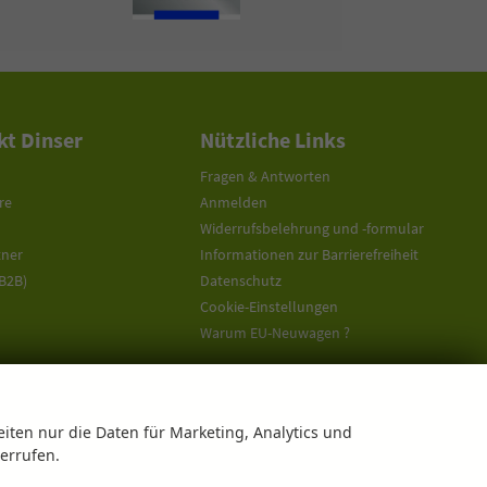
t Dinser
Nützliche Links
Fragen & Antworten
re
Anmelden
Widerrufsbelehrung und -formular
tner
Informationen zur Barrierefreiheit
(B2B)
Datenschutz
Cookie-Einstellungen
Warum EU-Neuwagen ?
eiten nur die Daten für Marketing, Analytics und
derrufen.