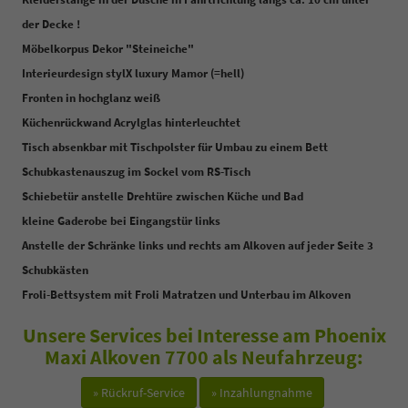
der Decke !
Möbelkorpus Dekor "Steineiche"
Interieurdesign stylX luxury Mamor (=hell)
Fronten in hochglanz weiß
Küchenrückwand Acrylglas hinterleuchtet
Tisch absenkbar mit Tischpolster für Umbau zu einem Bett
Schubkastenauszug im Sockel vom RS-Tisch
Schiebetür anstelle Drehtüre zwischen Küche und Bad
kleine Gaderobe bei Eingangstür links
Anstelle der Schränke links und rechts am Alkoven auf jeder Seite 3
Schubkästen
Froli-Bettsystem mit Froli Matratzen und Unterbau im Alkoven
Unsere Services bei Interesse am Phoenix
Maxi Alkoven 7700 als Neufahrzeug:
» Rückruf-Service
» Inzahlungnahme