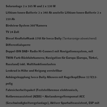
Solaranlage 2 x 165 W und 2 x 130 W
Lithium-Ionen-Batterie 2 x 340 Ah anstelle Lithium-Ionen-Batterie 2 x
210 Ah
Birdview-System 360°Kamera
TV 24 Zoll
Diesel Kraftstofftank 170l für Iveco Daily
(Tankanzeige abweichend)
Differentialsperre
Doppel-DIN DAB+ Radio Hi-Connect mit Navigationssystem, mit
TWIN-Farb-Rückfahrkamera; Navigation für Europa (Europa, Türkei,
Russland) inkl. Multifunktionstasten
Lenkrad in Höhe und Neigung verstellbar
Anhängekupplung Iveco Daily Alkoven mit Kugelkopf/Dose 12 V/13-
polig
Fahrsicherheitspaket (Feststellbremse elektronisch,
Notbremsassistent (AEBS) + Abstandsregeltempomat ACC
(Geschwindigkeitsregelanlage), Aktiver Spurhalteassistent, ESP mit