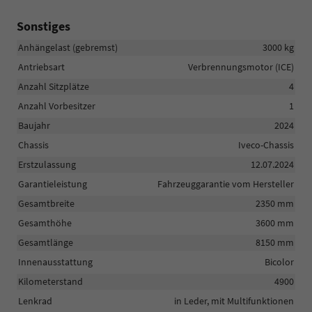
Sonstiges
Anhängelast (gebremst)
3000 kg
Antriebsart
Verbrennungsmotor (ICE)
Anzahl Sitzplätze
4
Anzahl Vorbesitzer
1
Baujahr
2024
Chassis
Iveco-Chassis
Erstzulassung
12.07.2024
Garantieleistung
Fahrzeuggarantie vom Hersteller
Gesamtbreite
2350 mm
Gesamthöhe
3600 mm
Gesamtlänge
8150 mm
Innenausstattung
Bicolor
Kilometerstand
4900
Lenkrad
in Leder, mit Multifunktionen