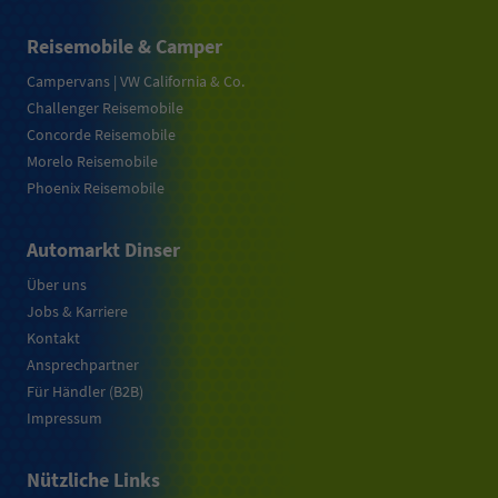
Reisemobile & Camper
Campervans | VW California & Co.
Challenger Reisemobile
Concorde Reisemobile
Morelo Reisemobile
Phoenix Reisemobile
Automarkt Dinser
Über uns
Jobs & Karriere
Kontakt
Ansprechpartner
Für Händler (B2B)
Impressum
Nützliche Links