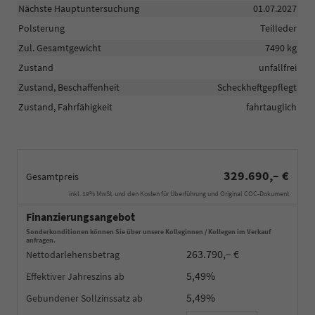
Nächste Hauptuntersuchung
01.07.2027
Polsterung
Teilleder
Zul. Gesamtgewicht
7490 kg
Zustand
unfallfrei
Zustand, Beschaffenheit
Scheckheftgepflegt
Zustand, Fahrfähigkeit
fahrtauglich
329.690,– €
Gesamtpreis
inkl. 19% MwSt. und den Kosten für Überführung und Original COC-Dokument
Finanzierungsangebot
Sonderkonditionen können Sie über unsere Kolleginnen / Kollegen im Verkauf
anfragen.
263.790,– €
Nettodarlehensbetrag
5,49%
Effektiver Jahreszins
5,49%
Gebundener Sollzinssatz