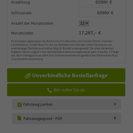
€
Anzahlung
€
Schlussrate
Anzahl der Monatsraten
17.287,– €
Monatsraten
Ein Finanzierungsbeispiel der Bank11 für Privatkunden und Handel GmbH, Hammer
Landstraße 91, 41460 Neuss für die der Betreiber der Website (siehe Impressum) als
unabhängiger Darlehensvermittler tätig ist. Bonität vorausgesetzt. Die oben stehenden
Angaben stellen zugleich das repräsentative Berechnungsbeispiel gem. § 6a Abs. 4 PAngV
dar. Nach Vertragsschluss steht dem Darlehensnehmer ein gesetzliches Widerrufsrecht zu.
unverbindliche Berechnung
Unverbindliche Bestellanfrage
Wir rufen Sie an
Fahrzeug parken
Fahrzeugexposé - PDF