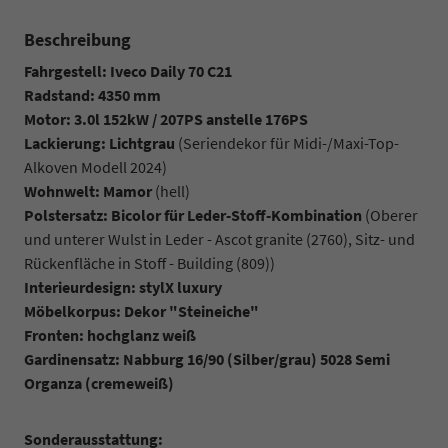
Beschreibung
Fahrgestell: Iveco Daily 70 C21
Radstand: 4350 mm
Motor: 3.0l 152kW / 207PS anstelle 176PS
Lackierung: Lichtgrau
(Seriendekor für Midi-/Maxi-Top-
Alkoven Modell 2024
)
Wohnwelt: Mamor
(hell)
Polstersatz: Bicolor für Leder-Stoff-Kombination
(Oberer
und unterer Wulst in Leder - Ascot granite (2760), Sitz- und
Rückenfläche in Stoff - Building (809))
Interieurdesign: stylX luxury
Möbelkorpus: Dekor "Steineiche"
Fronten: hochglanz weiß
Gardinensatz: Nabburg 16/90 (Silber/grau) 5028 Semi
Organza (cremeweiß)
Sonderausstattung: