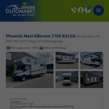
0
Phoenix Maxi Alkoven 7700 RSLGX
Modell 2024 UVP
398.770€ 207PS Mega Voll+Rollergarage
Fahrzeugnummer:
29350
Gebrauchtfahrzeug
+33
AUSSENFARBE
Lichtgrau
INNENAUSSTATTUNG
Bicolour Leder-Stoff-Kombination Ascot granite/Building
GETRIEBE