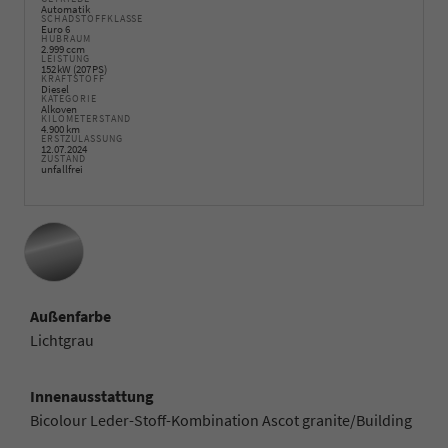
Automatik
SCHADSTOFFKLASSE
Euro 6
HUBRAUM
2.999 ccm
LEISTUNG
152 kW (207 PS)
KRAFTSTOFF
Diesel
KATEGORIE
Alkoven
KILOMETERSTAND
4.900 km
ERSTZULASSUNG
12.07.2024
ZUSTAND
unfallfrei
Außenfarbe
Lichtgrau
Innenausstattung
Bicolour Leder-Stoff-Kombination Ascot granite/Building