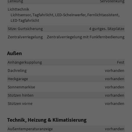
Lenkung
Servolenkung
Lichttechnik
Lichtsensor, Tagfahrlicht, LED-Scheinwerfer, Fernlichtassistent,
LED-Tagfahrlicht
Sitze: Gurtsicherung
4 gurtges. Sitzplätze
Zentralverriegelung
Zentralverriegelung mit Funkfernbedienung
Außen
Anhängerkupplung
Fest
Dachreling
vorhanden
Heckgarage
vorhanden
Sonnenmarkise
vorhanden
Stützen hinten
vorhanden
Stützen vorne
vorhanden
Technik, Heizung & Klimatisierung
Außentemperaturanzeige
vorhanden