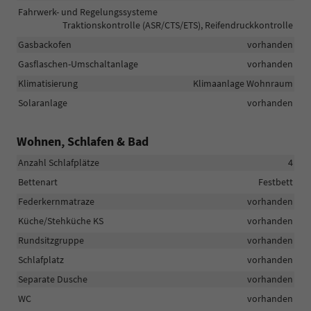
Fahrwerk- und Regelungssysteme
Traktionskontrolle (ASR/CTS/ETS), Reifendruckkontrolle
Gasbackofen
vorhanden
Gasflaschen-Umschaltanlage
vorhanden
Klimatisierung
Klimaanlage Wohnraum
Solaranlage
vorhanden
Wohnen, Schlafen & Bad
Anzahl Schlafplätze
4
Bettenart
Festbett
Federkernmatraze
vorhanden
Küche/Stehküche KS
vorhanden
Rundsitzgruppe
vorhanden
Schlafplatz
vorhanden
Separate Dusche
vorhanden
WC
vorhanden