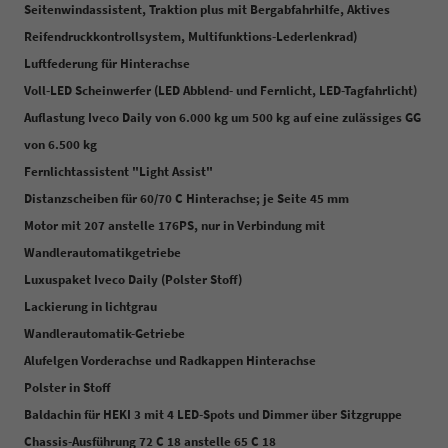
Seitenwindassistent, Traktion plus mit Bergabfahrhilfe, Aktives
Reifendruckkontrollsystem, Multifunktions-Lederlenkrad)
Luftfederung für Hinterachse
Voll-LED Scheinwerfer (LED Abblend- und Fernlicht, LED-Tagfahrlicht)
Auflastung Iveco Daily von 6.000 kg um 500 kg auf eine zulässiges GG
von 6.500 kg
Fernlichtassistent "Light Assist"
Distanzscheiben für 60/70 C Hinterachse; je Seite 45 mm
Motor mit 207 anstelle 176PS, nur in Verbindung mit
Wandlerautomatikgetriebe
Luxuspaket Iveco Daily (Polster Stoff)
Lackierung in lichtgrau
Wandlerautomatik-Getriebe
Alufelgen Vorderachse und Radkappen Hinterachse
Polster in Stoff
Baldachin für HEKI 3 mit 4 LED-Spots und Dimmer über Sitzgruppe
Chassis-Ausführung 72 C 18 anstelle 65 C 18