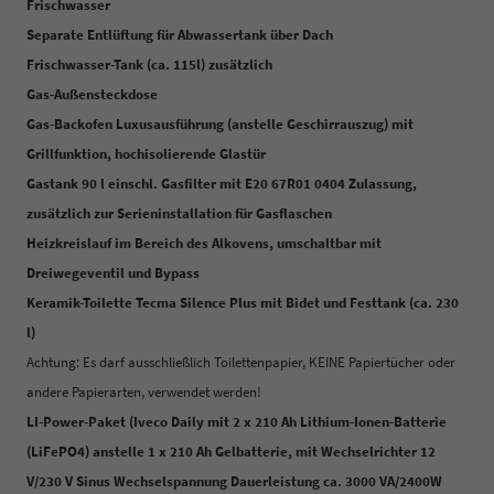
Frischwasser
Separate Entlüftung für Abwassertank über Dach
Frischwasser-Tank (ca. 115l) zusätzlich
Gas-Außensteckdose
Gas-Backofen Luxusausführung (anstelle Geschirrauszug) mit
Grillfunktion, hochisolierende Glastür
Gastank 90 l einschl. Gasfilter mit E20 67R01 0404 Zulassung,
zusätzlich zur Serieninstallation für Gasflaschen
Heizkreislauf im Bereich des Alkovens, umschaltbar mit
Dreiwegeventil und Bypass
Keramik-Toilette Tecma Silence Plus mit Bidet und Festtank (ca. 230
l)
Achtung: Es darf ausschließlich Toilettenpapier, KEINE Papiertücher oder
andere Papierarten, verwendet werden!
LI-Power-Paket (Iveco Daily mit 2 x 210 Ah Lithium-Ionen-Batterie
(LiFePO4) anstelle 1 x 210 Ah Gelbatterie, mit Wechselrichter 12
V/230 V Sinus Wechselspannung Dauerleistung ca. 3000 VA/2400W