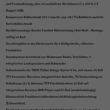
und Fernbedienung, plus 10 zusätzliche Steckdosen (7 x 230 V, 3 X
Doppel-USB)
Kompressor-Kühlschrank 195 l einschl. sep. 44 l Tiefkühlfach anstelle
Serienkühlschrank
Dachklimaanlage Aventa Comfort Kälteleistung 2400 Watt - Montage
mittig im Bad
Geschirrspüler in der Küchenzeile für 4 Maßgedecke, silbernes
Frontdekor
Soundsystem bestehend aus Wohnraum-Radio, Verstärker, 4
integrierten Lautsprechern und Subwoofer
Vollautomatische TWIN-TV/Sat-Anlage Oyster V 85, mit einem 24 Zoll
TFT-Fernseher (Receiver integriert) bei Anrichte, TV-Vorbereitung im
Schlafraum (12 V, Antenne) TFT-Flachbildschirm 24 Zoll mit
integriertem Receiver DVD-Player und CI-Slot (modellabhängig)
Dämmerlicht Frontbereich/Heckbereicht/Hinterglasbeleuchtung
(Eckleuchten)
Kleiderstange in der Dusche in Fahrtrichtung längs ca. 10 cm unter