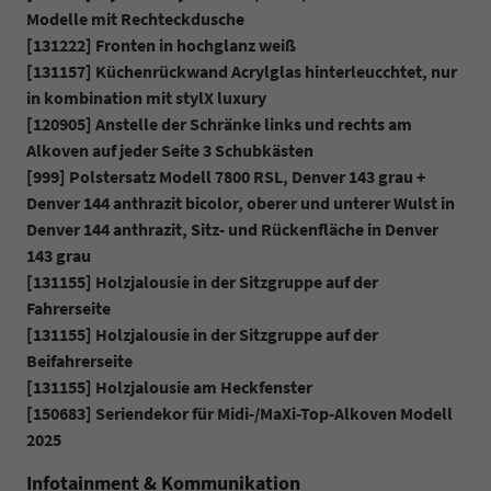
Modelle mit Rechteckdusche
[131222] Fronten in hochglanz weiß
[131157] Küchenrückwand Acrylglas hinterleucchtet, nur
in kombination mit stylX luxury
[120905] Anstelle der Schränke links und rechts am
Alkoven auf jeder Seite 3 Schubkästen
[999] Polstersatz Modell 7800 RSL, Denver 143 grau +
Denver 144 anthrazit bicolor, oberer und unterer Wulst in
Denver 144 anthrazit, Sitz- und Rückenfläche in Denver
143 grau
[131155] Holzjalousie in der Sitzgruppe auf der
Fahrerseite
[131155] Holzjalousie in der Sitzgruppe auf der
Beifahrerseite
[131155] Holzjalousie am Heckfenster
[150683] Seriendekor für Midi-/MaXi-Top-Alkoven Modell
2025
Infotainment & Kommunikation