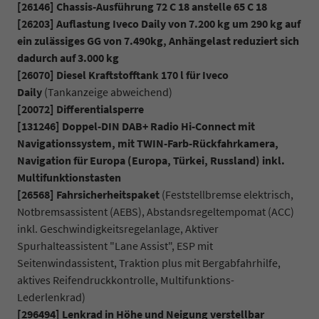
[26146] Chassis-Ausführung 72 C 18 anstelle 65 C 18
[26203] Auflastung Iveco Daily von 7.200 kg um 290 kg auf
ein zulässiges GG von 7.490kg, Anhängelast reduziert sich
dadurch auf 3.000 kg
[26070] Diesel Kraftstofftank 170 l für Iveco
Daily
(Tankanzeige abweichend)
[20072] Differentialsperre
[131246] Doppel-DIN DAB+ Radio Hi-Connect mit
Navigationssystem, mit TWIN-Farb-Rückfahrkamera,
Navigation für Europa (Europa, Türkei, Russland) inkl.
Multifunktionstasten
[26568] Fahrsicherheitspaket
(Feststellbremse elektrisch,
Notbremsassistent (AEBS), Abstandsregeltempomat (ACC)
inkl. Geschwindigkeitsregelanlage, Aktiver
Spurhalteassistent "Lane Assist", ESP mit
Seitenwindassistent, Traktion plus mit Bergabfahrhilfe,
aktives Reifendruckkontrolle, Multifunktions-
Lederlenkrad)
[296494] Lenkrad in Höhe und Neigung verstellbar