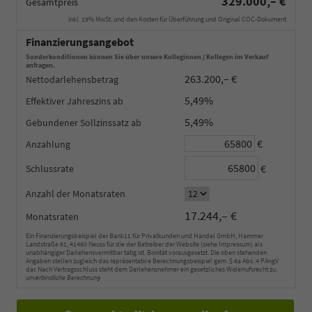
329.000,– €
Gesamtpreis
inkl. 19% MwSt. und den Kosten für Überführung und Original COC-Dokument
Finanzierungsangebot
Sonderkonditionen können Sie über unsere Kolleginnen / Kollegen im Verkauf
anfragen.
263.200,– €
Nettodarlehensbetrag
5,49%
Effektiver Jahreszins
5,49%
Gebundener Sollzinssatz
€
Anzahlung
€
Schlussrate
Anzahl der Monatsraten
17.244,– €
Monatsraten
Ein Finanzierungsbeispiel der Bank11 für Privatkunden und Handel GmbH, Hammer
Landstraße 91, 41460 Neuss für die der Betreiber der Website (siehe Impressum) als
unabhängiger Darlehensvermittler tätig ist. Bonität vorausgesetzt. Die oben stehenden
Angaben stellen zugleich das repräsentative Berechnungsbeispiel gem. § 6a Abs. 4 PAngV
dar. Nach Vertragsschluss steht dem Darlehensnehmer ein gesetzliches Widerrufsrecht zu.
unverbindliche Berechnung