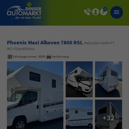
0
Phoenix Maxi Alkoven 7800 RSL
Retarder+AHK+FT
WC+StandKlima
Fahrzeugnummer:
30925
Neufahrzeug
+32