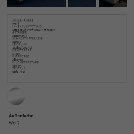
AUSSENFARBE
Weiß
INNENAUSSTATTUNG
Sitzbezug Stoff Grau-Anthrazit
GETRIEBE
Automatik
SCHADSTOFFKLASSE
Euro 6
LEISTUNG
152 kW (207 PS)
KRAFTSTOFF
Diesel
KATEGORIE
Alkoven
KILOMETERSTAND
450 km
ZUSTAND
unfallfrei
Außenfarbe
Weiß