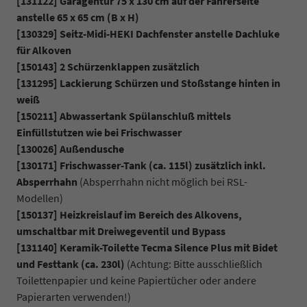
[131122] Garagentür 75 x 130 cm auf der Fahrerseite
anstelle 65 x 65 cm (B x H)
[130329] Seitz-Midi-HEKI Dachfenster anstelle Dachluke
für Alkoven
[150143] 2 Schürzenklappen zusätzlich
[131295] Lackierung Schürzen und Stoßstange hinten in
weiß
[150211] Abwassertank Spülanschluß mittels
Einfüllstutzen wie bei Frischwasser
[130026] Außendusche
[130171] Frischwasser-Tank (ca. 115l) zusätzlich inkl.
Absperrhahn
(Absperrhahn nicht möglich bei RSL-
Modellen)
[150137] Heizkreislauf im Bereich des Alkovens,
umschaltbar mit Dreiwegeventil und Bypass
[131140] Keramik-Toilette Tecma Silence Plus mit Bidet
und Festtank (ca. 230l)
(Achtung: Bitte ausschließlich
Toilettenpapier und keine Papiertücher oder andere
Papierarten verwenden!)