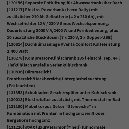
[120156] Separate Entlüftung für Abwassertank über Dach
[131217] Elektro-Powerbank (Iveco Daily) mit
zusätzlicher 210 Ah Gelbatterie (= 2 x 210 Ah), mit
Wechselrichter 12 V / 230 V Sinus Wechselspannung.
Dauerleistung 3000 V A/2400 W und Fernbedienung, plus
10 zusätzliche Steckdosen (7 x 230 V, 3 x Doppel-USB)
[130814] Dachklimaanlage Aventa Comfort Kälteleistung
2.400 Watt
[130278] Kompressor-Kühlschrank 195 l einschl. sep. 44 l
Tiefkühlfach anstelle Serienkühlschrank
[130836] Dämmerlicht
Frontbereich/Heckbereich/Hinterglasbeleuchtung
(Eckleuchten)
[131353] Schubladen Geschirrspüler unter Kühlschrank
[130018] Elektrolüfter zusätzlich, mit Thermostat im Bad
[131180] Möbelkorpus Dekor "Steineiche" in
Kombination mit Fronten in hochglanz weiß oder
Bergahorn hochglanz
[131226] stylX luxury Marmor (= hell) für normale