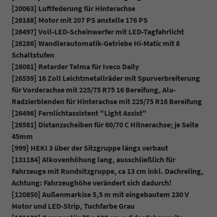
[20063] Luftfederung für Hinterachse
[26188] Motor mit 207 PS anstelle 176 PS
[26497] Voll-LED-Scheinwerfer mit LED-Tagfahrlicht
[26286] Wandlerautomatik-Getriebe Hi-Matic mit 8
Schaltstufen
[26081] Retarder Telma für Iveco Daily
[26559] 16 Zoll Leichtmetallräder mit Spurverbreiterung
für Vorderachse mit 225/75 R75 16 Bereifung, Alu-
Radzierblenden für Hinterachse mit 225/75 R16 Bereifung
[26496] Fernlichtassistent "Light Assist"
[26581] Distanzscheiben für 60/70 C Hitnerachse; je Seite
45mm
[999] HEKI 3 über der Sitzgruppe längs verbaut
[131184] Alkovenhöhung lang, ausschließlich für
Fahrzeuge mit Rundsitzgruppe, ca 13 cm inkl. Dachreling,
Achtung: Fahrzeughöhe verändert sich dadurch!
[120850] Außenmarkise 5,5 m mit eingebautem 230 V
Motor und LED-Strip, Tuchfarbe Grau