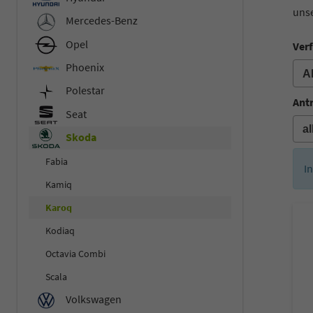
uns
Mercedes-Benz
Opel
Verf
Phoenix
Polestar
Ant
Seat
Skoda
Fabia
I
Kamiq
Karoq
Kodiaq
Octavia Combi
Scala
Volkswagen