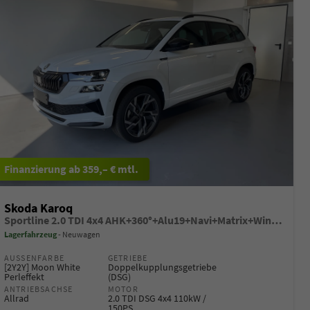
ab 359,– € mtl.
Skoda Karoq
Sportline 2.0 TDI 4x4 AHK+360°+Alu19+Navi+Matrix+Winter+eHeck+Lounge+ACC+GV5
Lagerfahrzeug
Neuwagen
AUSSENFARBE
GETRIEBE
[2Y2Y] Moon White
Doppelkupplungsgetriebe
Perleffekt
(DSG)
ANTRIEBSACHSE
MOTOR
Allrad
2.0 TDI DSG 4x4 110kW /
150PS