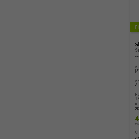
S
un
A
[8
A
Al
H
1
K
2
4
inc
V
C