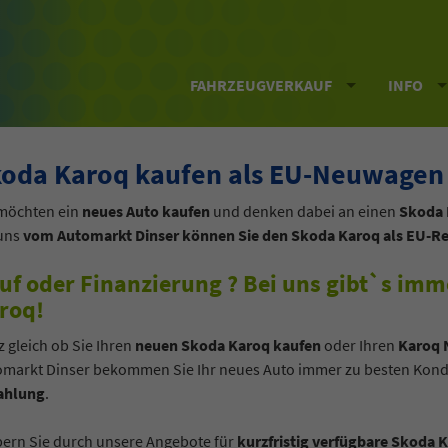
FAHRZEUGVERKAUF
INFO
oda Karoq kaufen als EU-Neuwagen
 möchten ein
neues Auto kaufen
und denken dabei an einen
Skoda 
 uns
vom Automarkt Dinser können Sie den Skoda Karoq als EU-Rei
uf oder Finanzierung ? Bei uns gibt`s im
roq!
 gleich ob Sie Ihren
neuen Skoda Karoq kaufen
oder Ihren
Karoq 
omarkt Dinser bekommen Sie Ihr neues Auto immer zu besten Kond
Zahlung
.
bern Sie durch unsere Angebote für
kurzfristig verfügbare Skoda