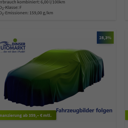
erbrauch kombiniert:
6,00 l/100km
O
-Klasse:
F
2
O
-Emissionen:
159,00 g/km
2
ck
Oliver Zerbe
28,3%
2C / B2B
Sales Manager B2C / B2B
käufer
Automobilverkäufer
 4 - 22
+49 7522 77 11 4 - 11
E-Mail
ab 359,– € mtl.