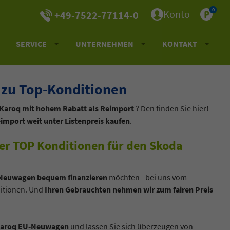
0
Konto
+49-7522-77114-0
SERVICE
UNTERNEHMEN
KONTAKT
 zu Top-Konditionen
Karoq mit hohem Rabatt als Reimport
? Den finden Sie hier!
mport weit unter Listenpreis kaufen
.
mer TOP Konditionen für den Skoda
Neuwagen bequem finanzieren
möchten - bei uns vom
itionen. Und
Ihren Gebrauchten nehmen wir zum fairen Preis
 Karoq EU-Neuwagen
und lassen Sie sich überzeugen von