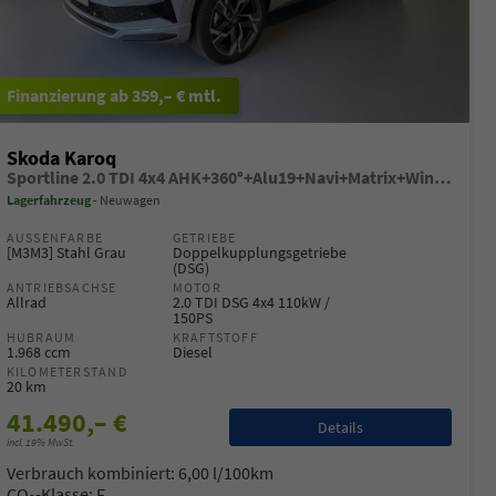
ab 359,– € mtl.
Skoda Karoq
Sportline 2.0 TDI 4x4 AHK+360°+Alu19+Navi+Matrix+Winter+eHeck+Lounge+ACC+GV5
Lagerfahrzeug
Neuwagen
AUSSENFARBE
GETRIEBE
[M3M3] Stahl Grau
Doppelkupplungsgetriebe
(DSG)
ANTRIEBSACHSE
MOTOR
Allrad
2.0 TDI DSG 4x4 110kW /
150PS
HUBRAUM
KRAFTSTOFF
1.968 ccm
Diesel
KILOMETERSTAND
20 km
41.490,– €
Details
incl. 19% MwSt.
Verbrauch kombiniert:
6,00 l/100km
CO
-Klasse:
F