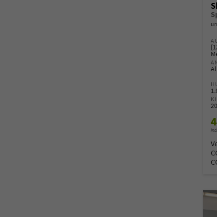
S
un
A
[1
Me
A
Al
H
1
K
2
4
inc
V
C
C