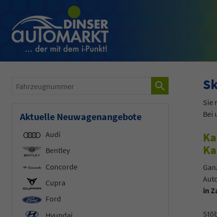
Sk
Fahrzeugnummer
Sie
Bei
Aktuelle Neuwagenangebote
Audi
Ka
Ka
Bentley
Concorde
Ganz
Aut
Cupra
in 
Ford
Stö
Hyundai