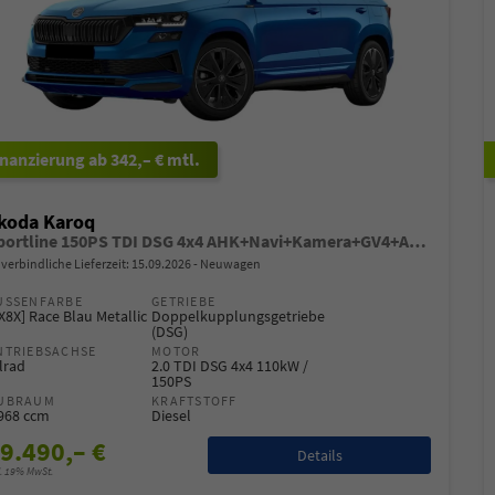
ab 342,– € mtl.
koda Karoq
Sportline 150PS TDI DSG 4x4 AHK+Navi+Kamera+GV4+ACC+Winter+PDC
verbindliche Lieferzeit:
15.09.2026
Neuwagen
USSENFARBE
GETRIEBE
X8X] Race Blau Metallic
Doppelkupplungsgetriebe
(DSG)
NTRIEBSACHSE
MOTOR
lrad
2.0 TDI DSG 4x4 110kW /
150PS
UBRAUM
KRAFTSTOFF
.968 ccm
Diesel
9.490,– €
Details
l. 19% MwSt.