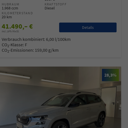
HUBRAUM
KRAFTSTOFF
1.968 ccm
Diesel
KILOMETERSTAND
20 km
41.490,– €
Details
incl. 19% MwSt.
Verbrauch kombiniert:
6,00 l/100km
CO
-Klasse:
F
2
CO
-Emissionen:
159,00 g/km
2
28,3%