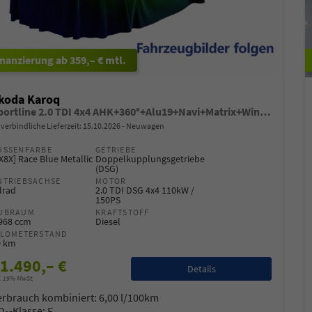
ab 359,– € mtl.
koda Karoq
Sportline 2.0 TDI 4x4 AHK+360°+Alu19+Navi+Matrix+Winter+eHeck+Lounge+ACC+GV5
verbindliche Lieferzeit:
15.10.2026
Neuwagen
USSENFARBE
GETRIEBE
X8X] Race Blue Metallic
Doppelkupplungsgetriebe
(DSG)
NTRIEBSACHSE
MOTOR
lrad
2.0 TDI DSG 4x4 110kW /
150PS
UBRAUM
KRAFTSTOFF
.968 ccm
Diesel
ILOMETERSTAND
0 km
1.490,– €
Details
l. 19% MwSt.
erbrauch kombiniert:
6,00 l/100km
O
-Klasse:
F