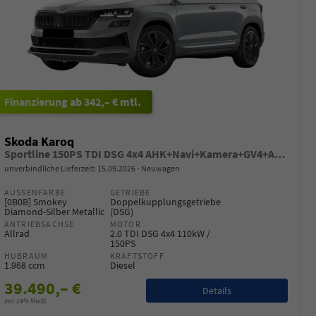
ab 342,– € mtl.
Skoda Karoq
Sportline 150PS TDI DSG 4x4 AHK+Navi+Kamera+GV4+ACC+Winter+PDC
unverbindliche Lieferzeit:
15.09.2026
Neuwagen
AUSSENFARBE
GETRIEBE
[0B0B] Smokey
Doppelkupplungsgetriebe
Diamond-Silber Metallic
(DSG)
ANTRIEBSACHSE
MOTOR
Allrad
2.0 TDI DSG 4x4 110kW /
150PS
HUBRAUM
KRAFTSTOFF
1.968 ccm
Diesel
39.490,– €
Details
incl. 19% MwSt.