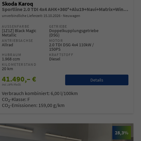
Skoda Karoq
Sportline 2.0 TDI 4x4 AHK+360°+Alu19+Navi+Matrix+Winter+eHeck+Lounge+ACC+GV5
unverbindliche Lieferzeit:
15.10.2026
Neuwagen
AUSSENFARBE
GETRIEBE
[1Z1Z] Black Magic
Doppelkupplungsgetriebe
Metallic
(DSG)
ANTRIEBSACHSE
MOTOR
Allrad
2.0 TDI DSG 4x4 110kW /
150PS
HUBRAUM
KRAFTSTOFF
1.968 ccm
Diesel
KILOMETERSTAND
20 km
41.490,– €
Details
incl. 19% MwSt.
Verbrauch kombiniert:
6,00 l/100km
CO
-Klasse:
F
2
CO
-Emissionen:
159,00 g/km
2
28,3%