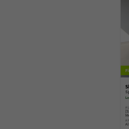
S
La
A
[5
Me
A
Al