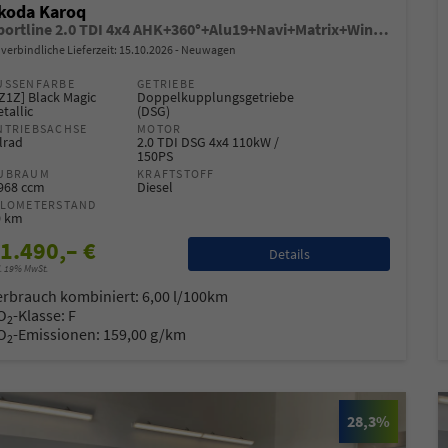
koda Karoq
Sportline 2.0 TDI 4x4 AHK+360°+Alu19+Navi+Matrix+Winter+eHeck+Lounge+ACC+GV5
verbindliche Lieferzeit:
15.10.2026
Neuwagen
USSENFARBE
GETRIEBE
Z1Z] Black Magic
Doppelkupplungsgetriebe
tallic
(DSG)
NTRIEBSACHSE
MOTOR
lrad
2.0 TDI DSG 4x4 110kW /
150PS
UBRAUM
KRAFTSTOFF
.968 ccm
Diesel
ILOMETERSTAND
0 km
1.490,– €
Details
l. 19% MwSt.
erbrauch kombiniert:
6,00 l/100km
O
-Klasse:
F
2
O
-Emissionen:
159,00 g/km
2
28,3%