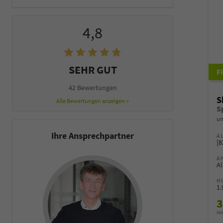
4,8
SEHR GUT
42 Bewertungen
S
Alle Bewertungen anzeigen >
un
Ihre Ansprechpartner
A
[8
A
Al
H
1
3
inc