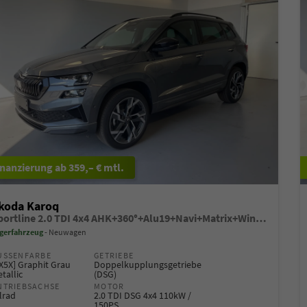
ab 359,– € mtl.
koda Karoq
Sportline 2.0 TDI 4x4 AHK+360°+Alu19+Navi+Matrix+Winter+eHeck+Lounge+ACC+GV5
gerfahrzeug
Neuwagen
USSENFARBE
GETRIEBE
X5X] Graphit Grau
Doppelkupplungsgetriebe
tallic
(DSG)
NTRIEBSACHSE
MOTOR
lrad
2.0 TDI DSG 4x4 110kW /
150PS