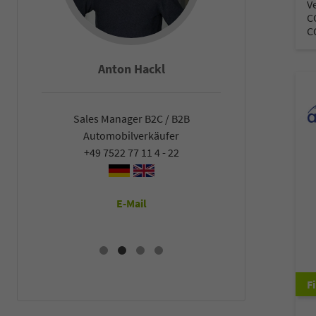
V
C
C
Anton Hackl
Falco He
Sales Manager B2C / B2B
Sales Manager B
Automobilverkäufer
Automobilver
+49 7522 77 11 4 - 22
+49 7522 77 11
E-Mail
E-Mail