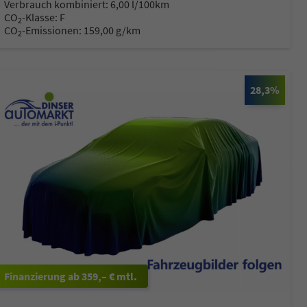
Verbrauch kombiniert:
6,00 l/100km
CO
-Klasse:
F
2
CO
-Emissionen:
159,00 g/km
2
28,3%
ab 359,– € mtl.