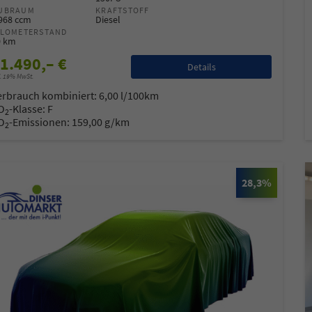
UBRAUM
KRAFTSTOFF
.968 ccm
Diesel
ILOMETERSTAND
0 km
1.490,– €
Details
l. 19% MwSt.
erbrauch kombiniert:
6,00 l/100km
O
-Klasse:
F
2
O
-Emissionen:
159,00 g/km
2
28,3%