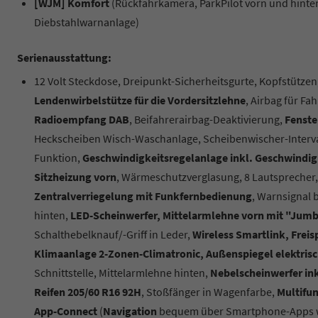
[WJM] Komfort
(Rückfahrkamera, ParkPilot vorn und hinten
Diebstahlwarnanlage)
Serienausstattung:
12 Volt Steckdose, Dreipunkt-Sicherheitsgurte, Kopfstützen
Lendenwirbelstütze für die Vordersitzlehne
, Airbag für Fa
Radioempfang DAB
, Beifahrerairbag-Deaktivierung,
Fenste
Heckscheiben Wisch-Waschanlage, Scheibenwischer-Interval
Funktion,
Geschwindigkeitsregelanlage inkl. Geschwindigk
Sitzheizung vorn
, Wärmeschutzverglasung, 8 Lautsprecher
Zentralverriegelung mit Funkfernbedienung
, Warnsignal 
hinten,
LED-Scheinwerfer, Mittelarmlehne vorn mit "Jum
Schalthebelknauf/-Griff in Leder,
Wireless Smartlink, Frei
Klimaanlage 2-Zonen-Climatronic, Außenspiegel elektrisch
Schnittstelle, Mittelarmlehne hinten,
Nebelscheinwerfer ink
Reifen 205/60 R16 92H
, Stoßfänger in Wagenfarbe,
Multifu
App-Connect
(
Navigation
bequem über Smartphone-Apps wi