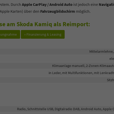
system. Durch
Apple CarPlay / Android Auto
ist jedoch eine
Navigat
Apple Karten) über den
Fahrzeugbildschirm
möglich.
sse am Skoda Kamiq als Reimport:
hlungnahme
» Finanzierung & Leasing
Mittelarmlehne,
ele
Klimaanlage manuell, 2-Zonen-Klimaau
in Leder, mit Multifunktionen, mit Lenkrad
Sitz
Radio, Schnittstelle USB, Digitalradio DAB, Android Auto, Apple 