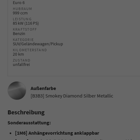
Euro 6
HUBRAUM
999 ccm
LEISTUNG
85 kW (116 PS)
KRAFTSTOFF
Benzin
KATEGORIE
SUV/Geländewagen/Pickup
KILOMETERSTAND
20 km
ZUSTAND
unfallfrei
Außenfarbe
[B3B3] Smokey Diamond Silber Metallic
Beschreibung
Sonderausstattung:
[1M6] Anhängevorrichtung anklappbar