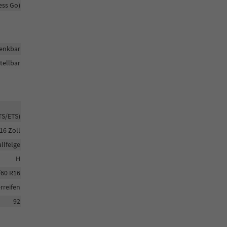
ess Go)
enkbar
tellbar
TS/ETS)
16 Zoll
llfelge
H
/60 R16
reifen
92