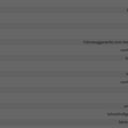
Fahrzeuggarantie vom Her
vor
S
M
vor
un
Scheckheftg
fahrt