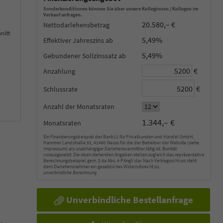
Sonderkonditionen können Sie über unsere Kolleginnen / Kollegen im
Verkauf anfragen.
20.580,– €
Nettodarlehensbetrag
nitt
5,49%
Effektiver Jahreszins
5,49%
Gebundener Sollzinssatz
€
Anzahlung
€
Schlussrate
Anzahl der Monatsraten
1.344,– €
Monatsraten
Ein Finanzierungsbeispiel der Bank11 für Privatkunden und Handel GmbH,
Hammer Landstraße 91, 41460 Neuss für die der Betreiber der Website (siehe
Impressum) als unabhängiger Darlehensvermittler tätig ist. Bonität
vorausgesetzt. Die oben stehenden Angaben stellen zugleich das repräsentative
Berechnungsbeispiel gem. § 6a Abs. 4 PAngV dar. Nach Vertragsschluss steht
dem Darlehensnehmer ein gesetzliches Widerrufsrecht zu.
unverbindliche Berechnung
Unverbindliche Bestellanfrage