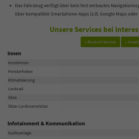
Das Fahrzeug verfügt über kein fest verbautes Navigations
über kompatible Smartphone-Apps (z.B. Google Maps oder 
Unsere Services bei Intere
» Rückruf-Service
» Inza
Innen
Armlehnen
Fensterheber
Klimatisierung
Lenkrad
Sitze
Sitze: Lordosenstütze
Infotainment & Kommunikation
Audioanlage