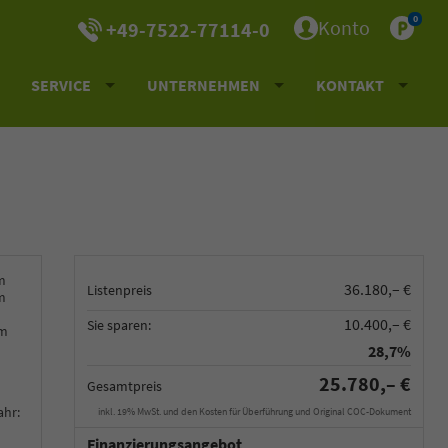
0
Konto
+49-7522-77114-0
SERVICE
UNTERNEHMEN
KONTAKT
m
36.180,– €
Listenpreis
m
10.400,– €
Sie sparen:
km
28,7%
25.780,– €
Gesamtpreis
ahr:
inkl. 19% MwSt. und den Kosten für Überführung und Original COC-Dokument
Finanzierungsangebot