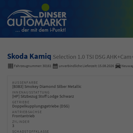
Skoda Kamiq
Selection 1.0 TSI DSG AHK+Ca
Fahrzeugnummer:
30161
unverbindliche Lieferzeit:
15.08.2026
Neuwa
AUSSENFARBE
[B3B3] Smokey Diamond Silber Metallic
INNENAUSSTATTUNG
[HP] Sitzbezug Stoff Lodge Schwarz
GETRIEBE
Doppelkupplungsgetriebe (DSG)
ANTRIEBSACHSE
Frontantrieb
ZYLINDER
3
SCHADSTOFFKLASSE