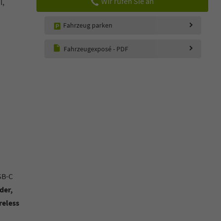
Wir rufen Sie an
l,
Fahrzeug parken
Fahrzeugexposé - PDF
SB-C
der,
reless