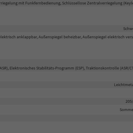
rriegelung mit Funkfernbedienung, Schlüssellose Zentralverriegelung (Keyl
Schw
lektrisch anklappbar, Außenspiegel beheizbar, Außenspiegel elektrisch vers
ASR), Elektronisches Stabilitäts-Programm (ESP), Traktionskontrolle (ASR/C
Leichtmeta
205
Sommer