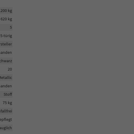
1200 kg
620 kg
5
5-türig
steller
handen
chwarz
20
etallic
handen
Stoff
75 kg
fallfrei
epflegt
auglich