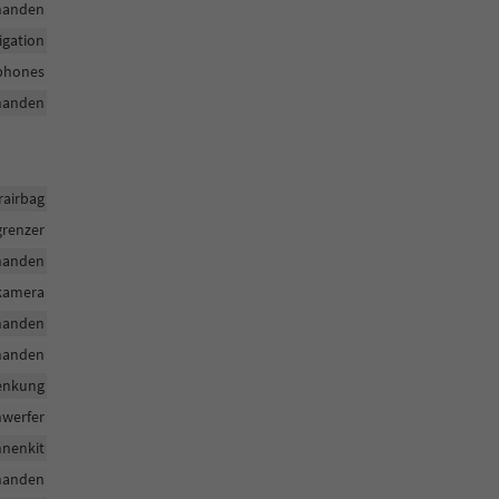
handen
igation
tphones
handen
rairbag
grenzer
handen
rkamera
handen
handen
enkung
nwerfer
nenkit
handen