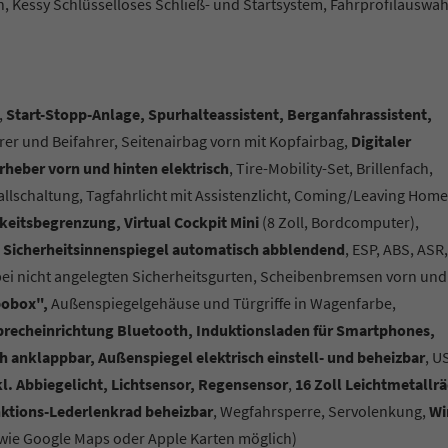
, Kessy Schlüsselloses Schließ- und Startsystem, Fahrprofilauswah
,
Start-Stopp-Anlage, Spurhalteassistent, Berganfahrassistent,
hrer und Beifahrer, Seitenairbag vorn mit Kopfairbag,
Digitaler
rheber vorn und hinten elektrisch
, Tire-Mobility-Set, Brillenfach,
lschaltung, Tagfahrlicht mit Assistenzlicht, Coming/Leaving Home
eitsbegrenzung, Virtual Cockpit Mini
(8 Zoll, Bordcomputer),
,
Sicherheitsinnenspiegel automatisch abblendend
, ESP, ABS, ASR,
bei nicht angelegten Sicherheitsgurten, Scheibenbremsen vorn und
bobox",
Außenspiegelgehäuse und Türgriffe in Wagenfarbe,
sprecheinrichtung Bluetooth, Induktionsladen für Smartphones,
 anklappbar, Außenspiegel elektrisch einstell- und beheizbar
, U
l. Abbiegelicht, Lichtsensor, Regensensor
,
16 Zoll Leichtmetallrä
nktions-Lederlenkrad beheizbar
, Wegfahrsperre, Servolenkung,
Wi
e Google Maps oder Apple Karten möglich)