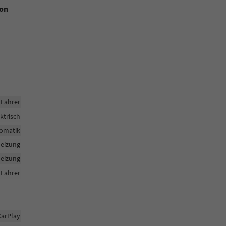
ion
 Fahrer
ktrisch
tomatik
heizung
heizung
Fahrer
CarPlay