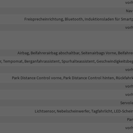
vor
Nav
Freisprecheinrichtung, Bluetooth, Induktionsladen für Smar
vor
Airbag, Beifahrerairbag abschaltbar, Seitenairbags Vorne, Beifahre
, Tempomat, Berganfahrassistent, Spurhalteassistent, Geschwindigkeitsbe
vor
Park Distance Control vorne, Park Distance Control hinten, Rückfah
vor
vor
Servol
Lichtsensor, Nebelscheinwerfer, Tagfahrlicht, LED-Schei
Pan
vor