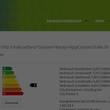
FAHRZEUGVERKAUF
INFO
m+Sitz-Lenkradheiz+Sunset+Kessy+AppConnect+Alu16
gen
Verbrauch kombiniert:
6,20 l/100k
Verbrauch Innenstadt:
7,70 l/100k
Verbrauch Stadtrand:
5,90 l/100km
Verbrauch Landstraße:
5,40 l/100
Verbrauch Autobahn:
6,50 l/100km
CO
-Emissionen:
141,00 g/km
2
CO
-Klasse:
E
2
Energiekosten bei 15.000 km pro J
Download
1.621,92 €
CO2 Kosten (niedrig)
(Kosten