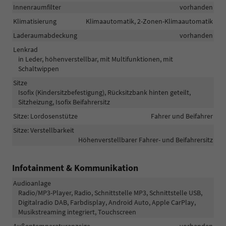
Innenraumfilter
vorhanden
Klimatisierung
Klimaautomatik, 2-Zonen-Klimaautomatik
Laderaumabdeckung
vorhanden
Lenkrad
in Leder, höhenverstellbar, mit Multifunktionen, mit
Schaltwippen
Sitze
Isofix (Kindersitzbefestigung), Rücksitzbank hinten geteilt,
Sitzheizung, Isofix Beifahrersitz
Sitze: Lordosenstütze
Fahrer und Beifahrer
Sitze: Verstellbarkeit
Höhenverstellbarer Fahrer- und Beifahrersitz
Infotainment & Kommunikation
Audioanlage
Radio/MP3-Player, Radio, Schnittstelle MP3, Schnittstelle USB,
Digitalradio DAB, Farbdisplay, Android Auto, Apple CarPlay,
Musikstreaming integriert, Touchscreen
Außentemperaturanzeige
vorhanden