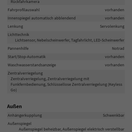
Rückfahrkamera
Fahrprofilauswahl
vorhanden
Innenspiegel automatisch abblendend
vorhanden
Lenkung
Servolenkung
Lichttechnik
Lichtsensor, Nebelscheinwerfer, Tagfahrlicht, LED-Scheinwerfer
Pannenhilfe
Notrad
Start/Stop-Automatik
vorhanden
Waschwasserstandsanzeige
vorhanden
Zentralverriegelung
Zentralverriegelung, Zentralverriegelung mit
Funkfernbedienung, Schlüssellose Zentralverriegelung (Keyless
Go)
Außen
Anhängerkupplung
Schwenkbar
Außenspiegel
Außenspiegel beheizbar, Außenspiegel elektrisch verstellbar