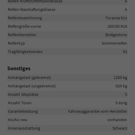
Reifen-Kraftstoffeffizienzklasse
A
Reifen-Nasshaftungsklasse
A
Reifenbezeichnung
Turanza Eco
Reifengröße vorne
205/60 R16
Reifenhersteller
Bridgestone
Reifentyp
Sommerreifen
Tragfähigkeitsindex
92
Sonstiges
Anhängelast (gebremst)
1200 kg
Anhängelast (ungebremst)
620 kg
Anzahl Sitzplätze
5
Anzahl Türen
5-türig
Garantieleistung
Fahrzeuggarantie vom Hersteller
HU/AU neu
vorhanden
Innenausstattung
Schwarz