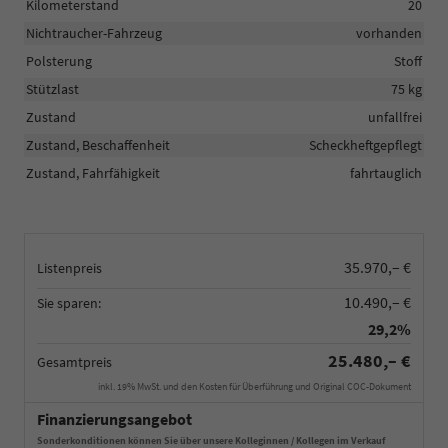
Kilometerstand
20
Nichtraucher-Fahrzeug
vorhanden
Polsterung
Stoff
Stützlast
75 kg
Zustand
unfallfrei
Zustand, Beschaffenheit
Scheckheftgepflegt
Zustand, Fahrfähigkeit
fahrtauglich
35.970,– €
Listenpreis
10.490,– €
Sie sparen:
29,2%
25.480,– €
Gesamtpreis
inkl. 19% MwSt. und den Kosten für Überführung und Original COC-Dokument
Finanzierungsangebot
Sonderkonditionen können Sie über unsere Kolleginnen / Kollegen im Verkauf