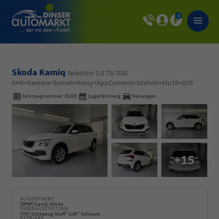
0
Skoda Kamiq
Selection 1.0 TSI DSG
AHK+Kamera+Sunset+Kessy+AppConnect+Sitzheiz+Alu16+GV5
Fahrzeugnummer:
31205
Lagerfahrzeug
Neuwagen
+15
AUSSENFARBE
[9P9P] Candy White
INNENAUSSTATTUNG
[HN] Sitzbezug Stoff "Loft" Schwarz
GETRIEBE