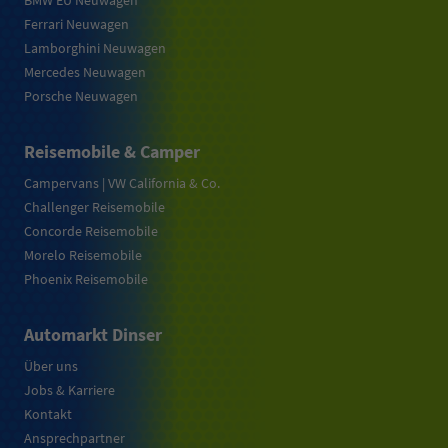
BMW EU Neuwagen
Ferrari Neuwagen
Lamborghini Neuwagen
Mercedes Neuwagen
Porsche Neuwagen
Reisemobile & Camper
Campervans | VW California & Co.
Challenger Reisemobile
Concorde Reisemobile
Morelo Reisemobile
Phoenix Reisemobile
Automarkt Dinser
Über uns
Jobs & Karriere
Kontakt
Ansprechpartner