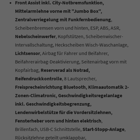
Front Assist inkl. City-Notbremsfunktion,
Mittelarmlehne vorne mit "Jumbo Box",
Zentralverriegelung mit Funkfernbedienung
,
Scheibenbremsen vorn und hinten, ESP, ABS, ASR,
Nebelscheinwerfer
, Kopfstützen, Scheibenwischer-
Intervallschaltung, Heckscheiben Wisch-Waschanlage,
Lichtsensor
, Airbag für Fahrer und Beifahrer,
Beifahrerairbag-Deaktivierung, Seitenairbag vorn mit
Kopfairbag,
Reserverad als Notrad,
Reifendruckkontrolle
, 8 Lautsprecher,
Freisprecheinrichtung Bluetooth, Klimaautomatik 2-
Zonen-Climatronic, Geschwindigkeitsregelanlage
inkl. Geschwindigkeitsbegrenzung,
Lendenwirbelstütze für die Vordersitzlehnen,
Fensterheber vorn und hinten elektrisch
,
Brillenfach,
USB-C Schnittstelle,
Start-Stopp-Anlage
,
Rücksitzlehne geteilt umklappbar,