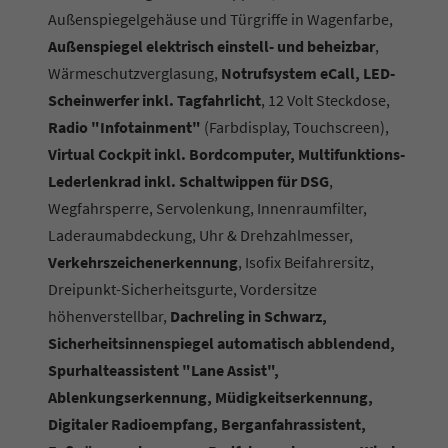
Außenspiegelgehäuse und Türgriffe in Wagenfarbe,
Außenspiegel elektrisch einstell- und beheizbar
,
Wärmeschutzverglasung,
Notrufsystem eCall, LED-
Scheinwerfer inkl. Tagfahrlicht
, 12 Volt Steckdose,
Radio "Infotainment"
(Farbdisplay, Touchscreen),
Virtual Cockpit inkl. Bordcomputer, Multifunktions-
Lederlenkrad inkl. Schaltwippen für DSG
,
Wegfahrsperre, Servolenkung, Innenraumfilter,
Laderaumabdeckung, Uhr & Drehzahlmesser,
Verkehrszeichenerkennung
, Isofix Beifahrersitz,
Dreipunkt-Sicherheitsgurte, Vordersitze
höhenverstellbar,
Dachreling in Schwarz,
Sicherheitsinnenspiegel automatisch abblendend,
Spurhalteassistent "Lane Assist",
Ablenkungserkennung, Müdigkeitserkennung,
Digitaler Radioempfang, Berganfahrassistent,