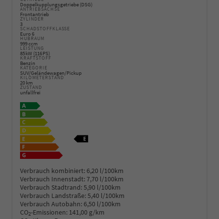
Doppelkupplungsgetriebe (DSG)
ANTRIEBSACHSE
Frontantrieb
ZYLINDER
3
SCHADSTOFFKLASSE
Euro 6
HUBRAUM
999 ccm
LEISTUNG
85 kW (116 PS)
KRAFTSTOFF
Benzin
KATEGORIE
SUV/Geländewagen/Pickup
KILOMETERSTAND
20 km
ZUSTAND
unfallfrei
Verbrauch kombiniert:
6,20 l/100km
Verbrauch Innenstadt:
7,70 l/100km
Verbrauch Stadtrand:
5,90 l/100km
Verbrauch Landstraße:
5,40 l/100km
Verbrauch Autobahn:
6,50 l/100km
CO
-Emissionen:
141,00 g/km
2