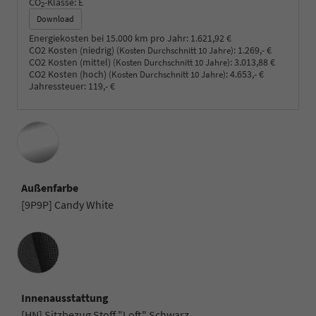
CO
-Klasse:
E
2
Download
Energiekosten bei 15.000 km pro Jahr:
1.621,92 €
CO2 Kosten (niedrig)
:
1.269,- €
(Kosten Durchschnitt 10 Jahre)
CO2 Kosten (mittel)
:
3.013,88 €
(Kosten Durchschnitt 10 Jahre)
CO2 Kosten (hoch)
:
4.653,- €
(Kosten Durchschnitt 10 Jahre)
Jahressteuer:
119,- €
Außenfarbe
[9P9P] Candy White
Innenausstattung
Innenausstattung
[HN] Sitzbezug Stoff "Loft" Schwarz