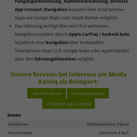
Fußgängererkennung, Radfahrererkennung
,
Wireless
App-Connect
(
Navigation
bequem über Smartphone-
Apps wie Google Maps oder Apple Karten möglich)
Das Fahrzeug verfügt über kein fest verbautes
Navigationssystem. Durch
Apple CarPlay / Android Auto
ist jedoch eine
Navigation
über kompatible
Smartphone-Apps (z.B. Google Maps oder Apple Karten)
über den
Fahrzeugbildschirm
möglich.
Unsere Services bei Interesse am Skoda
Kamiq als Reimport:
» Rückruf-Service
» Inzahlungnahme
» Finanzierung & Leasing
Innen
Armlehnen
Mittelarmlehne, Fahrer
Fensterheber
elektrisch 4-fach