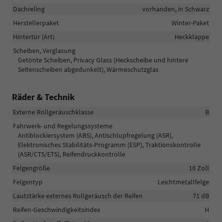
Dachreling
vorhanden, in Schwarz
Herstellerpaket
Winter-Paket
Hintertür (Art)
Heckklappe
Scheiben, Verglasung
Getönte Scheiben, Privacy Glass (Heckscheibe und hintere
Seitenscheiben abgedunkelt), Wärmeschutzglas
Räder & Technik
Externe Rollgeräuschklasse
B
Fahrwerk- und Regelungssysteme
Antiblockiersystem (ABS), Antischlupfregelung (ASR),
Elektronisches Stabilitäts-Programm (ESP), Traktionskontrolle
(ASR/CTS/ETS), Reifendruckkontrolle
Felgengröße
16 Zoll
Felgentyp
Leichtmetallfelge
Lautstärke externes Rollgeräusch der Reifen
71 dB
Reifen-Geschwindigkeitsindex
H