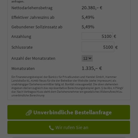
anfragen.
20.380,– €
Nettodarlehensbetrag
5,49%
Effektiver Jahreszins
5,49%
Gebundener Sollzinssatz
€
Anzahlung
€
Schlussrate
Anzahl der Monatsraten
1.335,– €
Monatsraten
Ein Finanzierungsbeispiel der Bank11 für Privatkunden und Handel GmbH, Hammer
Landstraße 91, 41460 Neuss für die der Betreiber der Website (siehe Impressum) als
unabhängiger Darlehensvermittler tätig ist. Bonität vorausgesetzt. Die oben stehenden
Angaben stellen zugleich das repräsentative Berechnungsbeispiel gem. § 6a Abs. 4 PAngV
dar. Nach Vertragsschluss steht dem Darlehensnehmer ein gesetzliches Widerrufsrecht zu.
unverbindliche Berechnung
Unverbindliche Bestellanfrage
Wir rufen Sie an