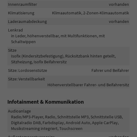
Innenraumfilter
vorhanden
Klimatisierung
Klimaautomatik, 2-Zonen-Klimaautomatik
Laderaumabdeckung
vorhanden
Lenkrad
in Leder, höhenverstellbar, mit Multifunktionen, mit
Schaltwippen
Sitze
Isofix (Kindersitzbefestigung), Rücksitzbank hinten geteilt,
Sitzheizung, Isofix Beifahrersitz
Sitze: Lordosenstütze
Fahrer und Beifahrer
Sitze: Verstellbarkeit
Höhenverstellbarer Fahrer- und Beifahrersitz
Infotainment & Kommunikation
Audioanlage
Radio/MP3-Player, Radio, Schnittstelle MP3, Schnittstelle USB,
Digitalradio DAB, Farbdisplay, Android Auto, Apple CarPlay,
Musikstreaming integriert, Touchscreen
Außentemperaturanzeige
vorhanden