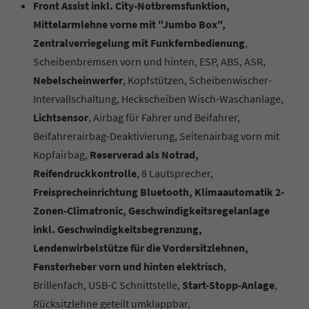
Front Assist inkl. City-Notbremsfunktion,
Mittelarmlehne vorne mit "Jumbo Box",
Zentralverriegelung mit Funkfernbedienung
,
Scheibenbremsen vorn und hinten, ESP, ABS, ASR,
Nebelscheinwerfer
, Kopfstützen, Scheibenwischer-
Intervallschaltung, Heckscheiben Wisch-Waschanlage,
Lichtsensor
, Airbag für Fahrer und Beifahrer,
Beifahrerairbag-Deaktivierung, Seitenairbag vorn mit
Kopfairbag,
Reserverad als Notrad,
Reifendruckkontrolle
, 8 Lautsprecher,
Freisprecheinrichtung Bluetooth, Klimaautomatik 2-
Zonen-Climatronic, Geschwindigkeitsregelanlage
inkl. Geschwindigkeitsbegrenzung,
Lendenwirbelstütze für die Vordersitzlehnen,
Fensterheber vorn und hinten elektrisch
,
Brillenfach,
USB-C Schnittstelle,
Start-Stopp-Anlage
,
Rücksitzlehne geteilt umklappbar,