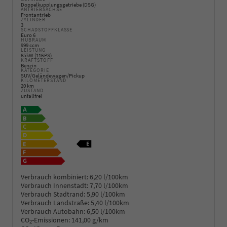
Doppelkupplungsgetriebe (DSG)
ANTRIEBSACHSE
Frontantrieb
ZYLINDER
3
SCHADSTOFFKLASSE
Euro 6
HUBRAUM
999 ccm
LEISTUNG
85 kW (116 PS)
KRAFTSTOFF
Benzin
KATEGORIE
SUV/Geländewagen/Pickup
KILOMETERSTAND
20 km
ZUSTAND
unfallfrei
Verbrauch kombiniert:
6,20 l/100km
Verbrauch Innenstadt:
7,70 l/100km
Verbrauch Stadtrand:
5,90 l/100km
Verbrauch Landstraße:
5,40 l/100km
Verbrauch Autobahn:
6,50 l/100km
CO
-Emissionen:
141,00 g/km
2