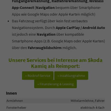
Fußgängererkennung, Radfahrererkennung
,
Wireless
App-Connect
(
Navigation
bequem über Smartphone-
Apps wie Google Maps oder Apple Karten möglich)
Das Fahrzeug verfügt über kein fest verbautes
Navigationssystem. Durch
Apple CarPlay / Android Auto
ist jedoch eine
Navigation
über kompatible
Smartphone-Apps (z.B. Google Maps oder Apple Karten)
über den
Fahrzeugbildschirm
möglich.
Unsere Services bei Interesse am Skoda
Kamiq als Reimport:
» Rückruf-Service
» Inzahlungnahme
» Finanzierung & Leasing
Innen
Armlehnen
Mittelarmlehne, Fahrer
Fensterheber
elektrisch 4-fach