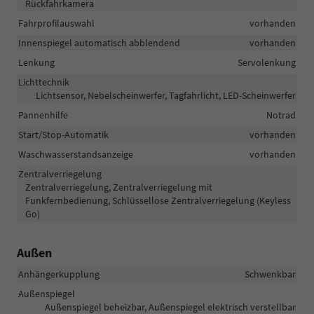
Rückfahrkamera
Fahrprofilauswahl
vorhanden
Innenspiegel automatisch abblendend
vorhanden
Lenkung
Servolenkung
Lichttechnik
Lichtsensor, Nebelscheinwerfer, Tagfahrlicht, LED-Scheinwerfer
Pannenhilfe
Notrad
Start/Stop-Automatik
vorhanden
Waschwasserstandsanzeige
vorhanden
Zentralverriegelung
Zentralverriegelung, Zentralverriegelung mit
Funkfernbedienung, Schlüssellose Zentralverriegelung (Keyless
Go)
Außen
Anhängerkupplung
Schwenkbar
Außenspiegel
Außenspiegel beheizbar, Außenspiegel elektrisch verstellbar