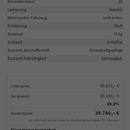
Kilometerstand
20
Lackierung
Metallic
Nichtraucher-Fahrzeug
vorhanden
Polsterung
Stoff
Stützlast
75 kg
Zustand
unfallfrei
Zustand, Beschaffenheit
Scheckheftgepflegt
Zustand, Fahrfähigkeit
fahrtauglich
35.970,– €
Listenpreis
10.190,– €
Sie sparen:
28,3%
25.780,– €
Gesamtpreis
inkl. 19% MwSt. und den Kosten für Überführung und Original COC-Dokument
Finanzierungsangebot