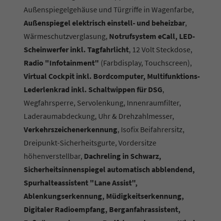
Außenspiegelgehäuse und Türgriffe in Wagenfarbe,
Außenspiegel elektrisch einstell- und beheizbar
,
Wärmeschutzverglasung,
Notrufsystem eCall, LED-
Scheinwerfer inkl. Tagfahrlicht
, 12 Volt Steckdose,
Radio "Infotainment"
(Farbdisplay, Touchscreen),
Virtual Cockpit inkl. Bordcomputer, Multifunktions-
Lederlenkrad inkl. Schaltwippen für DSG
,
Wegfahrsperre, Servolenkung, Innenraumfilter,
Laderaumabdeckung, Uhr & Drehzahlmesser,
Verkehrszeichenerkennung
, Isofix Beifahrersitz,
Dreipunkt-Sicherheitsgurte, Vordersitze
höhenverstellbar,
Dachreling in Schwarz,
Sicherheitsinnenspiegel automatisch abblendend,
Spurhalteassistent "Lane Assist",
Ablenkungserkennung, Müdigkeitserkennung,
Digitaler Radioempfang, Berganfahrassistent,