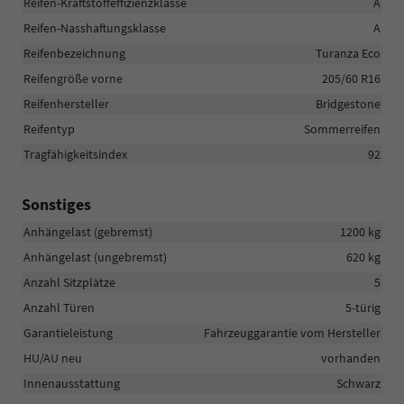
Reifen-Kraftstoffeffizienzklasse
A
Reifen-Nasshaftungsklasse
A
Reifenbezeichnung
Turanza Eco
Reifengröße vorne
205/60 R16
Reifenhersteller
Bridgestone
Reifentyp
Sommerreifen
Tragfähigkeitsindex
92
Sonstiges
Anhängelast (gebremst)
1200 kg
Anhängelast (ungebremst)
620 kg
Anzahl Sitzplätze
5
Anzahl Türen
5-türig
Garantieleistung
Fahrzeuggarantie vom Hersteller
HU/AU neu
vorhanden
Innenausstattung
Schwarz