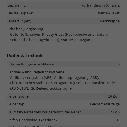
Dachreling
vorhanden, in Schwarz
Herstellerpaket
Winter-Paket
Hintertür (Art)
Heckklappe
Scheiben, Verglasung
Getönte Scheiben, Privacy Glass (Heckscheibe und hintere
Seitenscheiben abgedunkelt), Wärmeschutzglas
Räder & Technik
Externe Rollgeräuschklasse
B
Fahrwerk- und Regelungssysteme
Antiblockiersystem (ABS), Antischlupfregelung (ASR),
Elektronisches Stabilitäts-Programm (ESP), Traktionskontrolle
(ASR/CTS/ETS), Reifendruckkontrolle
Felgengröße
16 Zoll
Felgentyp
Leichtmetallfelge
Lautstärke externes Rollgeräusch der Reifen
71 dB
Reifen-Geschwindigkeitsindex
H