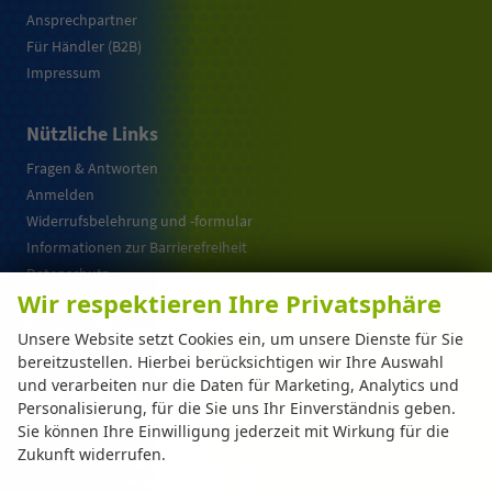
Ansprechpartner
Für Händler (B2B)
Impressum
Nützliche Links
Fragen & Antworten
Anmelden
Widerrufsbelehrung und -formular
Informationen zur Barrierefreiheit
Datenschutz
Wir respektieren Ihre Privatsphäre
Cookie-Einstellungen
Warum EU-Neuwagen ?
Unsere Website setzt Cookies ein, um unsere Dienste für Sie
bereitzustellen. Hierbei berücksichtigen wir Ihre Auswahl
und verarbeiten nur die Daten für Marketing, Analytics und
Weitere Informationen zum offiziellen Kraftstoffverbrauch und zu den offiziellen
Personalisierung, für die Sie uns Ihr Einverständnis geben.
spezifischen CO
-Emissionen und gegebenenfalls zum Stromverbrauch neuer PKW
2
Sie können Ihre Einwilligung jederzeit mit Wirkung für die
können dem 'Leitfaden über den offiziellen Kraftstoffverbrauch, die offiziellen
spezifischen CO
-Emissionen und den offiziellen Stromverbrauch neuer PKW'
Zukunft widerrufen.
2
entnommen werden, der an allen Verkaufsstellen und bei der 'Deutschen Automobil
Treuhand GmbH' unentgeltlich erhältlich ist unter www.dat.de.