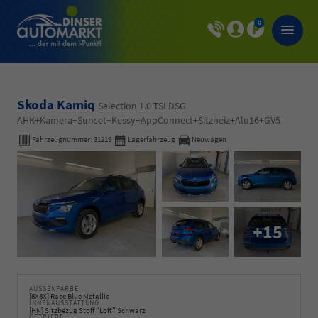
0
Skoda Kamiq
Selection 1.0 TSI DSG
AHK+Kamera+Sunset+Kessy+AppConnect+Sitzheiz+Alu16+GV5
Fahrzeugnummer:
31219
Lagerfahrzeug
Neuwagen
+15
AUSSENFARBE
[8X8X] Race Blue Metallic
INNENAUSSTATTUNG
[HN] Sitzbezug Stoff "Loft" Schwarz
GETRIEBE