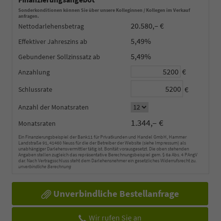
Sonderkonditionen können Sie über unsere Kolleginnen / Kollegen im Verkauf
anfragen.
20.580,– €
Nettodarlehensbetrag
5,49%
Effektiver Jahreszins
5,49%
Gebundener Sollzinssatz
€
Anzahlung
€
Schlussrate
Anzahl der Monatsraten
1.344,– €
Monatsraten
Ein Finanzierungsbeispiel der Bank11 für Privatkunden und Handel GmbH, Hammer
Landstraße 91, 41460 Neuss für die der Betreiber der Website (siehe Impressum) als
unabhängiger Darlehensvermittler tätig ist. Bonität vorausgesetzt. Die oben stehenden
Angaben stellen zugleich das repräsentative Berechnungsbeispiel gem. § 6a Abs. 4 PAngV
dar. Nach Vertragsschluss steht dem Darlehensnehmer ein gesetzliches Widerrufsrecht zu.
unverbindliche Berechnung
Unverbindliche Bestellanfrage
Wir rufen Sie an