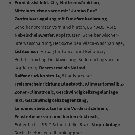
Front Assist inkl. City-Notbremsfunktion,
Mittelarmlehne vorne mit "Jumbo Box",
Zentralverriegelung mit Funkfernbedienung
,
Scheibenbremsen vorn und hinten, ESP, ABS, ASR,
Nebelscheinwerfer
, Kopfstützen, Scheibenwischer-
Intervallschaltung, Heckscheiben Wisch-Waschanlage,
Lichtsensor
, Airbag für Fahrer und Beifahrer,
Beifahrerairbag-Deaktivierung, Seitenairbag vorn mit
Kopfairbag,
Reserverad als Notrad,
Reifendruckkontrolle
, 8 Lautsprecher,
Freisprecheinrichtung Bluetooth, Klimaautomatik 2-
Zonen-Climatronic, Geschwindigkeitsregelanlage
inkl. Geschwindigkeitsbegrenzung,
Lendenwirbelstütze für die Vordersitzlehnen,
Fensterheber vorn und hinten elektrisch
,
Brillenfach,
USB-C Schnittstelle,
Start-Stopp-Anlage
,
Rücksitzlehne geteilt umklappbar,