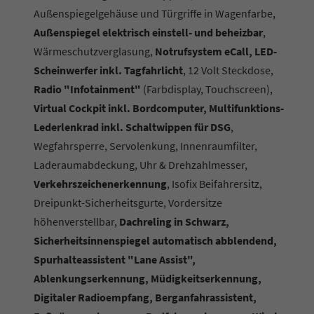
Außenspiegelgehäuse und Türgriffe in Wagenfarbe,
Außenspiegel elektrisch einstell- und beheizbar
,
Wärmeschutzverglasung,
Notrufsystem eCall, LED-
Scheinwerfer inkl. Tagfahrlicht
, 12 Volt Steckdose,
Radio "Infotainment"
(Farbdisplay, Touchscreen),
Virtual Cockpit inkl. Bordcomputer, Multifunktions-
Lederlenkrad inkl. Schaltwippen für DSG
,
Wegfahrsperre, Servolenkung, Innenraumfilter,
Laderaumabdeckung, Uhr & Drehzahlmesser,
Verkehrszeichenerkennung
, Isofix Beifahrersitz,
Dreipunkt-Sicherheitsgurte, Vordersitze
höhenverstellbar,
Dachreling in Schwarz,
Sicherheitsinnenspiegel automatisch abblendend,
Spurhalteassistent "Lane Assist",
Ablenkungserkennung, Müdigkeitserkennung,
Digitaler Radioempfang, Berganfahrassistent,