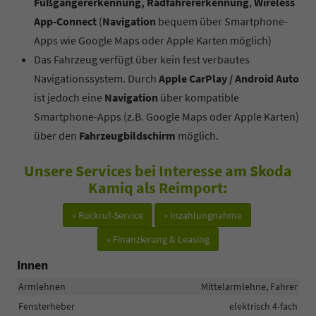
Fußgängererkennung, Radfahrererkennung
,
Wireless
App-Connect
(
Navigation
bequem über Smartphone-
Apps wie Google Maps oder Apple Karten möglich)
Das Fahrzeug verfügt über kein fest verbautes
Navigationssystem. Durch
Apple CarPlay / Android Auto
ist jedoch eine
Navigation
über kompatible
Smartphone-Apps (z.B. Google Maps oder Apple Karten)
über den
Fahrzeugbildschirm
möglich.
Unsere Services bei Interesse am Skoda
Kamiq als Reimport:
» Rückruf-Service
» Inzahlungnahme
» Finanzierung & Leasing
Innen
Armlehnen
Mittelarmlehne, Fahrer
Fensterheber
elektrisch 4-fach