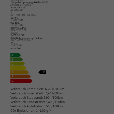
Doppelkupplungsgetriebe (DSG)
ANTRIEBSACHSE
Frontantrieb
ZYLINDER
3
SCHADSTOFFKLASSE
Euro 6
HUBRAUM
999 ccm
LEISTUNG
85 kW (116 PS)
KRAFTSTOFF
Benzin
KATEGORIE
SUV/Geländewagen/Pickup
KILOMETERSTAND
20 km
ZUSTAND
unfallfrei
Verbrauch kombiniert:
6,20 l/100km
Verbrauch Innenstadt:
7,70 l/100km
Verbrauch Stadtrand:
5,90 l/100km
Verbrauch Landstraße:
5,40 l/100km
Verbrauch Autobahn:
6,50 l/100km
CO
-Emissionen:
141,00 g/km
2