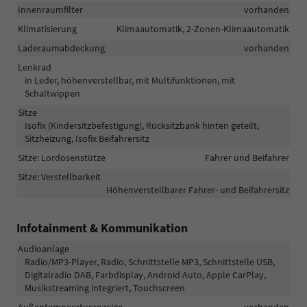
Innenraumfilter
vorhanden
Klimatisierung
Klimaautomatik, 2-Zonen-Klimaautomatik
Laderaumabdeckung
vorhanden
Lenkrad
in Leder, höhenverstellbar, mit Multifunktionen, mit
Schaltwippen
Sitze
Isofix (Kindersitzbefestigung), Rücksitzbank hinten geteilt,
Sitzheizung, Isofix Beifahrersitz
Sitze: Lordosenstütze
Fahrer und Beifahrer
Sitze: Verstellbarkeit
Höhenverstellbarer Fahrer- und Beifahrersitz
Infotainment & Kommunikation
Audioanlage
Radio/MP3-Player, Radio, Schnittstelle MP3, Schnittstelle USB,
Digitalradio DAB, Farbdisplay, Android Auto, Apple CarPlay,
Musikstreaming integriert, Touchscreen
Außentemperaturanzeige
vorhanden