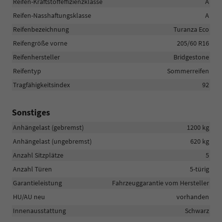
Reifen-Kraftstoffeffizienzklasse
A
Reifen-Nasshaftungsklasse
A
Reifenbezeichnung
Turanza Eco
Reifengröße vorne
205/60 R16
Reifenhersteller
Bridgestone
Reifentyp
Sommerreifen
Tragfähigkeitsindex
92
Sonstiges
Anhängelast (gebremst)
1200 kg
Anhängelast (ungebremst)
620 kg
Anzahl Sitzplätze
5
Anzahl Türen
5-türig
Garantieleistung
Fahrzeuggarantie vom Hersteller
HU/AU neu
vorhanden
Innenausstattung
Schwarz