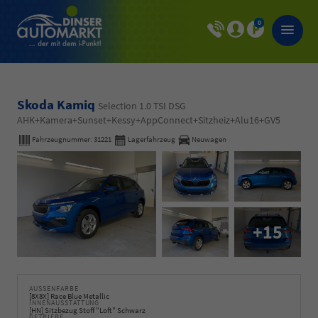
0
Skoda Kamiq
Selection 1.0 TSI DSG
AHK+Kamera+Sunset+Kessy+AppConnect+Sitzheiz+Alu16+GV5
Fahrzeugnummer:
31221
Lagerfahrzeug
Neuwagen
+15
AUSSENFARBE
[8X8X] Race Blue Metallic
INNENAUSSTATTUNG
[HN] Sitzbezug Stoff "Loft" Schwarz
GETRIEBE