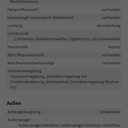
Rückfahrkamera
Fahrprofilauswahl
vorhanden
Innenspiegel automatisch abblendend
vorhanden
Lenkung
Servolenkung
Lichttechnik
Lichtsensor, Nebelscheinwerfer, Tagfahrlicht, LED-Scheinwerfer
Pannenhilfe
Notrad
Start/Stop-Automatik
vorhanden
Waschwasserstandsanzeige
vorhanden
Zentralverriegelung
Zentralverriegelung, Zentralverriegelung mit
Funkfernbedienung, Schlüssellose Zentralverriegelung (Keyless
Go)
Außen
Anhängerkupplung
Schwenkbar
Außenspiegel
Außenspiegel beheizbar, Außenspiegel elektrisch verstellbar