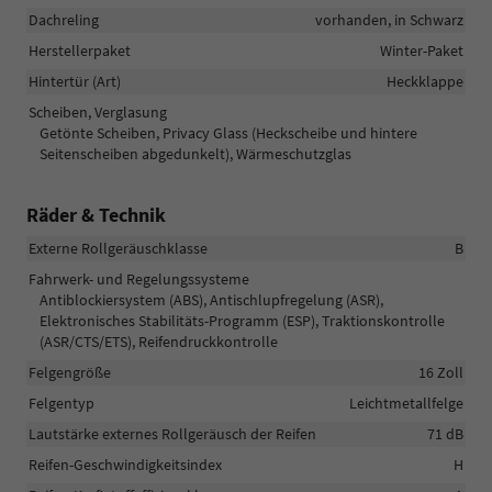
Dachreling
vorhanden, in Schwarz
Herstellerpaket
Winter-Paket
Hintertür (Art)
Heckklappe
Scheiben, Verglasung
Getönte Scheiben, Privacy Glass (Heckscheibe und hintere
Seitenscheiben abgedunkelt), Wärmeschutzglas
Räder & Technik
Externe Rollgeräuschklasse
B
Fahrwerk- und Regelungssysteme
Antiblockiersystem (ABS), Antischlupfregelung (ASR),
Elektronisches Stabilitäts-Programm (ESP), Traktionskontrolle
(ASR/CTS/ETS), Reifendruckkontrolle
Felgengröße
16 Zoll
Felgentyp
Leichtmetallfelge
Lautstärke externes Rollgeräusch der Reifen
71 dB
Reifen-Geschwindigkeitsindex
H