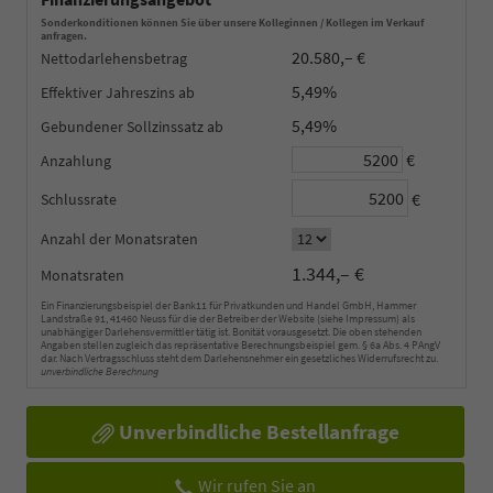
Sonderkonditionen können Sie über unsere Kolleginnen / Kollegen im Verkauf
anfragen.
20.580,– €
Nettodarlehensbetrag
5,49%
Effektiver Jahreszins
5,49%
Gebundener Sollzinssatz
€
Anzahlung
€
Schlussrate
Anzahl der Monatsraten
1.344,– €
Monatsraten
Ein Finanzierungsbeispiel der Bank11 für Privatkunden und Handel GmbH, Hammer
Landstraße 91, 41460 Neuss für die der Betreiber der Website (siehe Impressum) als
unabhängiger Darlehensvermittler tätig ist. Bonität vorausgesetzt. Die oben stehenden
Angaben stellen zugleich das repräsentative Berechnungsbeispiel gem. § 6a Abs. 4 PAngV
dar. Nach Vertragsschluss steht dem Darlehensnehmer ein gesetzliches Widerrufsrecht zu.
unverbindliche Berechnung
Unverbindliche Bestellanfrage
Wir rufen Sie an