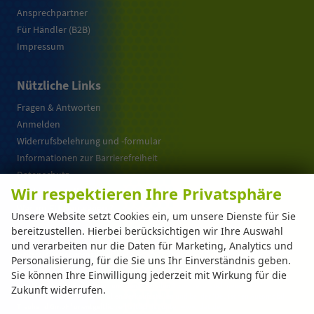
Ansprechpartner
Für Händler (B2B)
Impressum
Nützliche Links
Fragen & Antworten
Anmelden
Widerrufsbelehrung und -formular
Informationen zur Barrierefreiheit
Datenschutz
Wir respektieren Ihre Privatsphäre
Cookie-Einstellungen
Warum EU-Neuwagen ?
Unsere Website setzt Cookies ein, um unsere Dienste für Sie
bereitzustellen. Hierbei berücksichtigen wir Ihre Auswahl
und verarbeiten nur die Daten für Marketing, Analytics und
Weitere Informationen zum offiziellen Kraftstoffverbrauch und zu den offiziellen
Personalisierung, für die Sie uns Ihr Einverständnis geben.
spezifischen CO
-Emissionen und gegebenenfalls zum Stromverbrauch neuer PKW
2
Sie können Ihre Einwilligung jederzeit mit Wirkung für die
können dem 'Leitfaden über den offiziellen Kraftstoffverbrauch, die offiziellen
spezifischen CO
-Emissionen und den offiziellen Stromverbrauch neuer PKW'
Zukunft widerrufen.
2
entnommen werden, der an allen Verkaufsstellen und bei der 'Deutschen Automobil
Treuhand GmbH' unentgeltlich erhältlich ist unter www.dat.de.