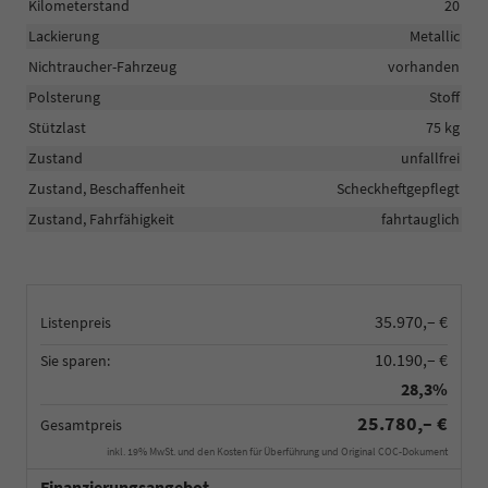
Kilometerstand
20
Lackierung
Metallic
Nichtraucher-Fahrzeug
vorhanden
Polsterung
Stoff
Stützlast
75 kg
Zustand
unfallfrei
Zustand, Beschaffenheit
Scheckheftgepflegt
Zustand, Fahrfähigkeit
fahrtauglich
35.970,– €
Listenpreis
10.190,– €
Sie sparen:
28,3%
25.780,– €
Gesamtpreis
inkl. 19% MwSt. und den Kosten für Überführung und Original COC-Dokument
Finanzierungsangebot