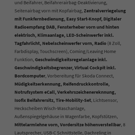
und Beifahrer, Beifahrerairbag-Deaktivierung,
Seitenairbag vorn mit Kopfairbag,
Zentralverriegelung
mit Funkfernbedienung, Easy Start-Knopf, Digitaler
Radioempfang DAB, Fensterheber vorn und hinten
elektrisch, Klimaanlage, LED-Scheinwerfer inkl.
Tagfahrlicht, Nebelscheinwerfer vorn, Radio
(8 Zoll,
Farbdisplay, Touchscreen), Coming/Leaving Home
Funktion,
Geschwindigkeitsregelanlage inkl.
Geschwindigkeitsbegrenzer, Virtual Cockpit inkl.
Bordcomputer
, Vorbereitung für Skoda Connect,
Müdigkeitserkennung, Reifendruckkontrolle,
Notrufsystem eCall, Verkehrszeichenereknnung,
Isofix Beifahrersitz, Tire-Mobility-Set
, Lichtsensor,
Heckscheiben Wisch-Waschanlage,
Außenspiegelgehäuse in Wagenfarbe, Kopfstützen,
Mittelarmlehne vorn, Vordersitze höhenverstellbar
, 8
Lautsprecher, USB-C Schnittstelle, Dachreling in