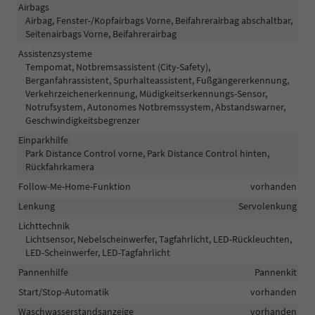
Airbags
Airbag, Fenster-/Kopfairbags Vorne, Beifahrerairbag abschaltbar,
Seitenairbags Vorne, Beifahrerairbag
Assistenzsysteme
Tempomat, Notbremsassistent (City-Safety),
Berganfahrassistent, Spurhalteassistent, Fußgängererkennung,
Verkehrzeichenerkennung, Müdigkeitserkennungs-Sensor,
Notrufsystem, Autonomes Notbremssystem, Abstandswarner,
Geschwindigkeitsbegrenzer
Einparkhilfe
Park Distance Control vorne, Park Distance Control hinten,
Rückfahrkamera
Follow-Me-Home-Funktion
vorhanden
Lenkung
Servolenkung
Lichttechnik
Lichtsensor, Nebelscheinwerfer, Tagfahrlicht, LED-Rückleuchten,
LED-Scheinwerfer, LED-Tagfahrlicht
Pannenhilfe
Pannenkit
Start/Stop-Automatik
vorhanden
Waschwasserstandsanzeige
vorhanden