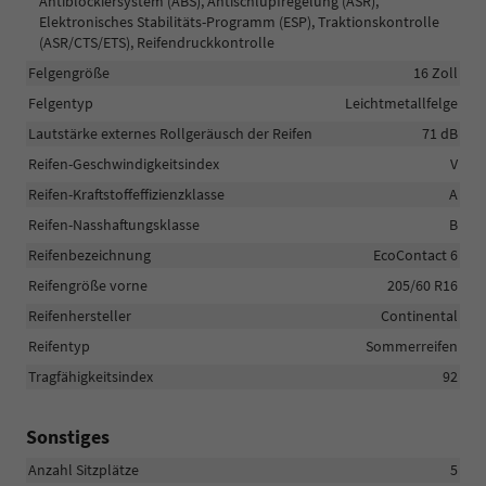
Antiblockiersystem (ABS), Antischlupfregelung (ASR),
Elektronisches Stabilitäts-Programm (ESP), Traktionskontrolle
(ASR/CTS/ETS), Reifendruckkontrolle
Felgengröße
16 Zoll
Felgentyp
Leichtmetallfelge
Lautstärke externes Rollgeräusch der Reifen
71 dB
Reifen-Geschwindigkeitsindex
V
Reifen-Kraftstoffeffizienzklasse
A
Reifen-Nasshaftungsklasse
B
Reifenbezeichnung
EcoContact 6
Reifengröße vorne
205/60 R16
Reifenhersteller
Continental
Reifentyp
Sommerreifen
Tragfähigkeitsindex
92
Sonstiges
Anzahl Sitzplätze
5