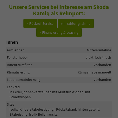
Unsere Services bei Interesse am Skoda
Kamiq als Reimport:
» Rückruf-Service
» Inzahlungnahme
» Finanzierung & Leasing
Innen
Armlehnen
Mittelarmlehne
Fensterheber
elektrisch 4-fach
Innenraumfilter
vorhanden
Klimatisierung
Klimaanlage manuell
Laderaumabdeckung
vorhanden
Lenkrad
in Leder, höhenverstellbar, mit Multifunktionen, mit
Schaltwippen
Sitze
Isofix (Kindersitzbefestigung), Rücksitzbank hinten geteilt,
Sitzheizung, Isofix Beifahrersitz