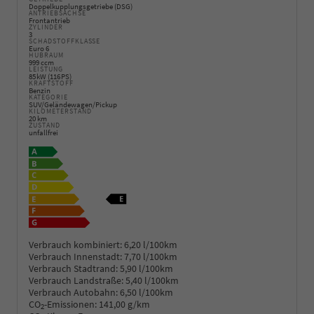
Doppelkupplungsgetriebe (DSG)
ANTRIEBSACHSE
Frontantrieb
ZYLINDER
3
SCHADSTOFFKLASSE
Euro 6
HUBRAUM
999 ccm
LEISTUNG
85 kW (116 PS)
KRAFTSTOFF
Benzin
KATEGORIE
SUV/Geländewagen/Pickup
KILOMETERSTAND
20 km
ZUSTAND
unfallfrei
Verbrauch kombiniert:
6,20 l/100km
Verbrauch Innenstadt:
7,70 l/100km
Verbrauch Stadtrand:
5,90 l/100km
Verbrauch Landstraße:
5,40 l/100km
Verbrauch Autobahn:
6,50 l/100km
CO
-Emissionen:
141,00 g/km
2