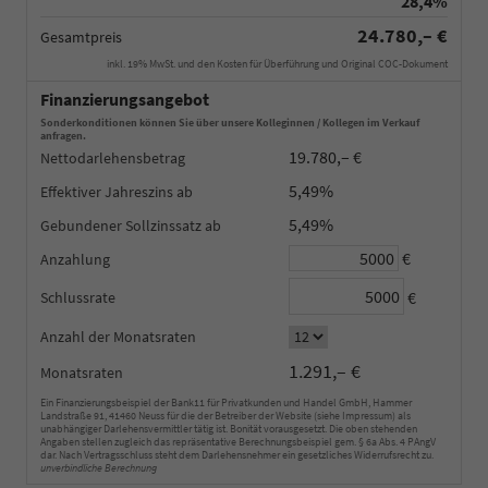
28,4%
24.780,– €
Gesamtpreis
inkl. 19% MwSt. und den Kosten für Überführung und Original COC-Dokument
Finanzierungsangebot
Sonderkonditionen können Sie über unsere Kolleginnen / Kollegen im Verkauf
anfragen.
19.780,– €
Nettodarlehensbetrag
5,49%
Effektiver Jahreszins
5,49%
Gebundener Sollzinssatz
€
Anzahlung
€
Schlussrate
Anzahl der Monatsraten
1.291,– €
Monatsraten
Ein Finanzierungsbeispiel der Bank11 für Privatkunden und Handel GmbH, Hammer
Landstraße 91, 41460 Neuss für die der Betreiber der Website (siehe Impressum) als
unabhängiger Darlehensvermittler tätig ist. Bonität vorausgesetzt. Die oben stehenden
Angaben stellen zugleich das repräsentative Berechnungsbeispiel gem. § 6a Abs. 4 PAngV
dar. Nach Vertragsschluss steht dem Darlehensnehmer ein gesetzliches Widerrufsrecht zu.
unverbindliche Berechnung