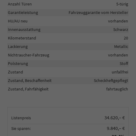
Anzahl Türen
5-türig
Garantieleistung
Fahrzeuggarantie vom Hersteller
HU/AU neu
vorhanden
Innenausstattung
Schwarz
Kilometerstand
20
Lackierung
Metallic
Nichtraucher-Fahrzeug
vorhanden
Polsterung
Stoff
Zustand
unfallfrei
Zustand, Beschaffenheit
Scheckheftgepflegt
Zustand, Fahrfähigkeit
fahrtauglich
34.620,– €
Listenpreis
9.840,– €
Sie sparen: