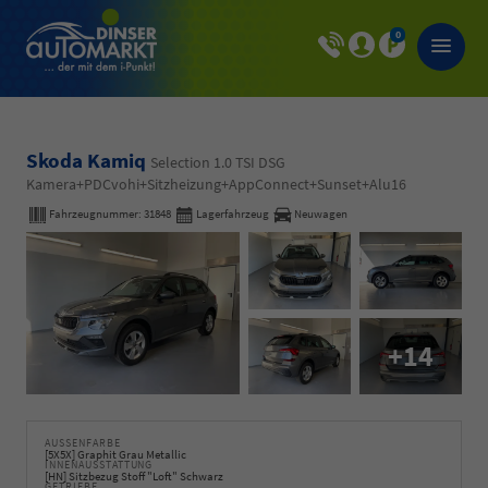
0
Skoda Kamiq
Selection 1.0 TSI DSG
Kamera+PDCvohi+Sitzheizung+AppConnect+Sunset+Alu16
Fahrzeugnummer:
31848
Lagerfahrzeug
Neuwagen
+14
AUSSENFARBE
[5X5X] Graphit Grau Metallic
INNENAUSSTATTUNG
[HN] Sitzbezug Stoff "Loft" Schwarz
GETRIEBE