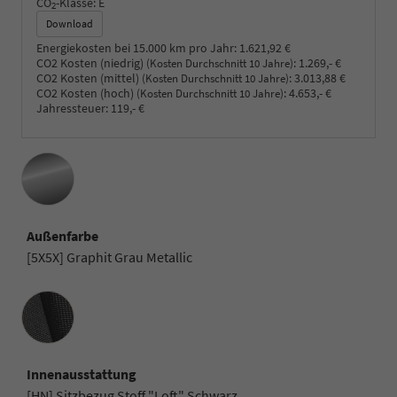
CO
-Klasse:
E
2
Download
Energiekosten bei 15.000 km pro Jahr:
1.621,92 €
CO2 Kosten (niedrig)
:
1.269,- €
(Kosten Durchschnitt 10 Jahre)
CO2 Kosten (mittel)
:
3.013,88 €
(Kosten Durchschnitt 10 Jahre)
CO2 Kosten (hoch)
:
4.653,- €
(Kosten Durchschnitt 10 Jahre)
Jahressteuer:
119,- €
Außenfarbe
[5X5X] Graphit Grau Metallic
Innenausstattung
Innenausstattung
[HN] Sitzbezug Stoff "Loft" Schwarz