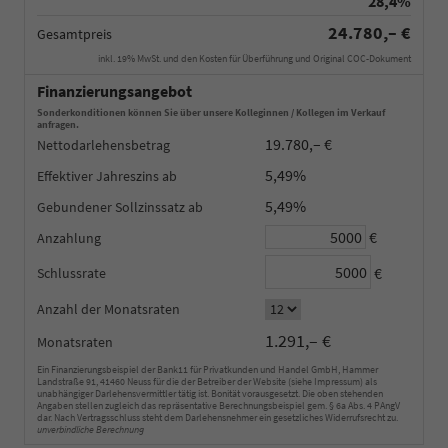
28,4%
24.780,– €
Gesamtpreis
inkl. 19% MwSt. und den Kosten für Überführung und Original COC-Dokument
Finanzierungsangebot
Sonderkonditionen können Sie über unsere Kolleginnen / Kollegen im Verkauf
anfragen.
19.780,– €
Nettodarlehensbetrag
5,49%
Effektiver Jahreszins
5,49%
Gebundener Sollzinssatz
€
Anzahlung
€
Schlussrate
Anzahl der Monatsraten
1.291,– €
Monatsraten
Ein Finanzierungsbeispiel der Bank11 für Privatkunden und Handel GmbH, Hammer
Landstraße 91, 41460 Neuss für die der Betreiber der Website (siehe Impressum) als
unabhängiger Darlehensvermittler tätig ist. Bonität vorausgesetzt. Die oben stehenden
Angaben stellen zugleich das repräsentative Berechnungsbeispiel gem. § 6a Abs. 4 PAngV
dar. Nach Vertragsschluss steht dem Darlehensnehmer ein gesetzliches Widerrufsrecht zu.
unverbindliche Berechnung