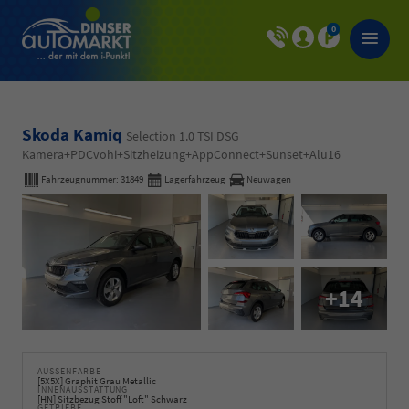
0
Skoda Kamiq
Selection 1.0 TSI DSG
Kamera+PDCvohi+Sitzheizung+AppConnect+Sunset+Alu16
Fahrzeugnummer:
31849
Lagerfahrzeug
Neuwagen
+14
AUSSENFARBE
[5X5X] Graphit Grau Metallic
INNENAUSSTATTUNG
[HN] Sitzbezug Stoff "Loft" Schwarz
GETRIEBE