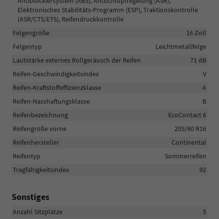
Antiblockiersystem (ABS), Antischlupfregelung (ASR),
Elektronisches Stabilitäts-Programm (ESP), Traktionskontrolle
(ASR/CTS/ETS), Reifendruckkontrolle
Felgengröße
16 Zoll
Felgentyp
Leichtmetallfelge
Lautstärke externes Rollgeräusch der Reifen
71 dB
Reifen-Geschwindigkeitsindex
V
Reifen-Kraftstoffeffizienzklasse
A
Reifen-Nasshaftungsklasse
B
Reifenbezeichnung
EcoContact 6
Reifengröße vorne
205/60 R16
Reifenhersteller
Continental
Reifentyp
Sommerreifen
Tragfähigkeitsindex
92
Sonstiges
Anzahl Sitzplätze
5