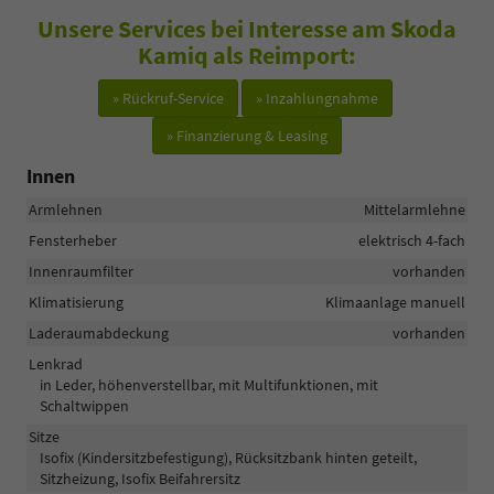
Unsere Services bei Interesse am Skoda
Kamiq als Reimport:
» Rückruf-Service
» Inzahlungnahme
» Finanzierung & Leasing
Innen
Armlehnen
Mittelarmlehne
Fensterheber
elektrisch 4-fach
Innenraumfilter
vorhanden
Klimatisierung
Klimaanlage manuell
Laderaumabdeckung
vorhanden
Lenkrad
in Leder, höhenverstellbar, mit Multifunktionen, mit
Schaltwippen
Sitze
Isofix (Kindersitzbefestigung), Rücksitzbank hinten geteilt,
Sitzheizung, Isofix Beifahrersitz