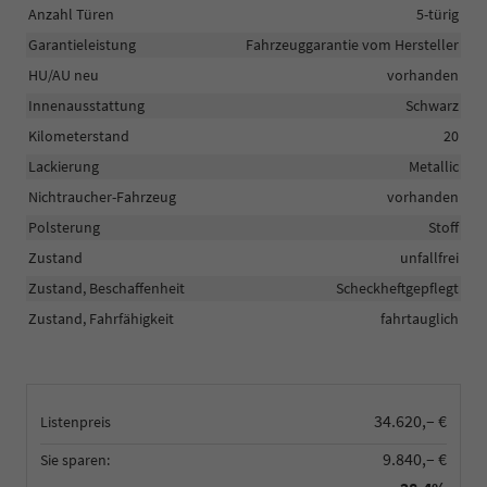
Anzahl Türen
5-türig
Garantieleistung
Fahrzeuggarantie vom Hersteller
HU/AU neu
vorhanden
Innenausstattung
Schwarz
Kilometerstand
20
Lackierung
Metallic
Nichtraucher-Fahrzeug
vorhanden
Polsterung
Stoff
Zustand
unfallfrei
Zustand, Beschaffenheit
Scheckheftgepflegt
Zustand, Fahrfähigkeit
fahrtauglich
34.620,– €
Listenpreis
9.840,– €
Sie sparen: