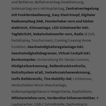
und Beifahrer, Beifahrerairbag-Deaktivierung,
Seitenairbag vorn mit Kopfairbag,
Zentralverriegelung
mit Funkfernbedienung, Easy Start-Knopf, Digitaler
Radioempfang DAB, Fensterheber vorn und hinten
elektrisch, Klimaanlage, LED-Scheinwerfer inkl.
Tagfahrlicht, Nebelscheinwerfer vorn, Radio
(8 Zoll,
Farbdisplay, Touchscreen), Coming/Leaving Home
Funktion,
Geschwindigkeitsregelanlage inkl.
Geschwindigkeitsbegrenzer, Virtual Cockpit inkl.
Bordcomputer
, Vorbereitung für Skoda Connect,
Müdigkeitserkennung, Reifendruckkontrolle,
Notrufsystem eCall, Verkehrszeichenereknnung,
Isofix Beifahrersitz, Tire-Mobility-Set
, Lichtsensor,
Heckscheiben Wisch-Waschanlage,
Außenspiegelgehäuse in Wagenfarbe, Kopfstützen,
Mittelarmlehne vorn, Vordersitze höhenverstellbar
, 8
Lautsprecher, USB-C Schnittstelle, Dachreling in