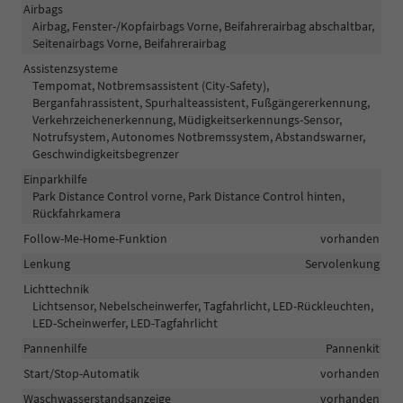
Airbags
Airbag, Fenster-/Kopfairbags Vorne, Beifahrerairbag abschaltbar,
Seitenairbags Vorne, Beifahrerairbag
Assistenzsysteme
Tempomat, Notbremsassistent (City-Safety),
Berganfahrassistent, Spurhalteassistent, Fußgängererkennung,
Verkehrzeichenerkennung, Müdigkeitserkennungs-Sensor,
Notrufsystem, Autonomes Notbremssystem, Abstandswarner,
Geschwindigkeitsbegrenzer
Einparkhilfe
Park Distance Control vorne, Park Distance Control hinten,
Rückfahrkamera
Follow-Me-Home-Funktion
vorhanden
Lenkung
Servolenkung
Lichttechnik
Lichtsensor, Nebelscheinwerfer, Tagfahrlicht, LED-Rückleuchten,
LED-Scheinwerfer, LED-Tagfahrlicht
Pannenhilfe
Pannenkit
Start/Stop-Automatik
vorhanden
Waschwasserstandsanzeige
vorhanden