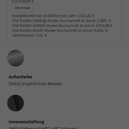
CO
-Klasse:
E
2
Download
Energiekosten bei 15.000 km pro Jahr:
1.621,92 €
CO2 Kosten (niedrig)
:
1.269,- €
(Kosten Durchschnitt 10 Jahre)
CO2 Kosten (mittel)
:
3.013,88 €
(Kosten Durchschnitt 10 Jahre)
CO2 Kosten (hoch)
:
4.653,- €
(Kosten Durchschnitt 10 Jahre)
Jahressteuer:
119,- €
Außenfarbe
[5X5X] Graphit Grau Metallic
Innenausstattung
Innenausstattung
[HN] Sitzbezug Stoff "Loft" Schwarz