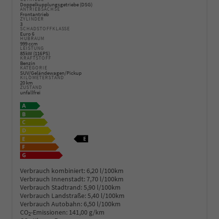
Doppelkupplungsgetriebe (DSG)
ANTRIEBSACHSE
Frontantrieb
ZYLINDER
3
SCHADSTOFFKLASSE
Euro 6
HUBRAUM
999 ccm
LEISTUNG
85 kW (116 PS)
KRAFTSTOFF
Benzin
KATEGORIE
SUV/Geländewagen/Pickup
KILOMETERSTAND
20 km
ZUSTAND
unfallfrei
Verbrauch kombiniert:
6,20 l/100km
Verbrauch Innenstadt:
7,70 l/100km
Verbrauch Stadtrand:
5,90 l/100km
Verbrauch Landstraße:
5,40 l/100km
Verbrauch Autobahn:
6,50 l/100km
CO
-Emissionen:
141,00 g/km
2