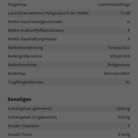
Felgentyp
Leichtmetallfelge
Lautstärke externes Rollgeräusch der Reifen
71 dB
Reifen-Geschwindigkeitsindex
H
Reifen-Kraftstoffeffizienzklasse
A
Reifen-Nasshaftungsklasse
A
Reifenbezeichnung
Turanza Eco
Reifengröße vorne
205/60 R16
Reifenhersteller
Bridgestone
Reifentyp
Sommerreifen
Tragfähigkeitsindex
92
Sonstiges
Anhängelast (gebremst)
1200 kg
Anhängelast (ungebremst)
620 kg
Anzahl Sitzplätze
5
Anzahl Türen
5-türig