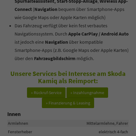
Spurhalteassistent, Start-Stopp-Anlage
,
Wireless App-
Connect
(
Navigation
bequem über Smartphone-Apps
wie Google Maps oder Apple Karten möglich)
Das Fahrzeug verfügt über kein fest verbautes
Navigationssystem. Durch
Apple CarPlay / Android Auto
ist jedoch eine
Navigation
über kompatible
Smartphone-Apps (z.B. Google Maps oder Apple Karten)
über den
Fahrzeugbildschirm
möglich.
Unsere Services bei Interesse am Skoda
Kamiq als Reimport:
» Rückruf-Service
» Inzahlungnahme
» Finanzierung & Leasing
Innen
Armlehnen
Mittelarmlehne, Fahrer
Fensterheber
elektrisch 4-fach