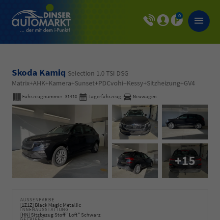
0
Skoda Kamiq
Selection 1.0 TSI DSG
Matrix+AHK+Kamera+Sunset+PDCvohi+Kessy+Sitzheizung+GV4
Fahrzeugnummer:
31410
Lagerfahrzeug
Neuwagen
+15
AUSSENFARBE
[1Z1Z] Black Magic Metallic
INNENAUSSTATTUNG
[HN] Sitzbezug Stoff "Loft" Schwarz
GETRIEBE