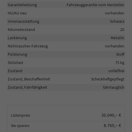
Garantieleistung
Fahrzeuggarantie vom Hersteller
HU/AU neu
vorhanden
Innenausstattung
Schwarz
Kilometerstand
20
Lackierung
Metallic
Nichtraucher-Fahrzeug
vorhanden
Polsterung
Stoff
Stützlast
75 kg
Zustand
unfallfrei
Zustand, Beschaffenheit
Scheckheftgepflegt
Zustand, Fahrfähigkeit
fahrtauglich
35.040,– €
Listenpreis
8.760,– €
Sie sparen: