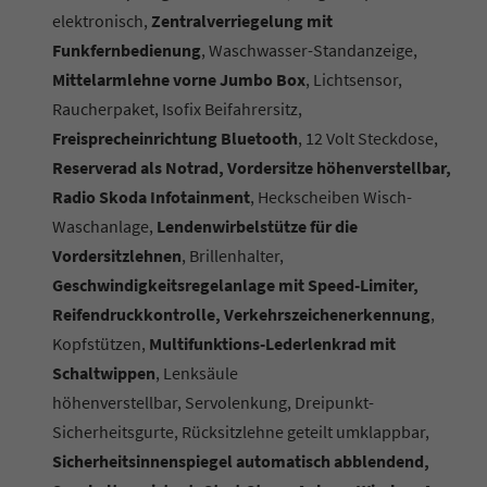
elektronisch,
Zentralverriegelung mit
Funkfernbedienung
, Waschwasser-Standanzeige,
Mittelarmlehne vorne Jumbo Box
, Lichtsensor,
Raucherpaket, Isofix Beifahrersitz,
Freisprecheinrichtung Bluetooth
, 12 Volt Steckdose,
Reserverad als Notrad, Vordersitze höhenverstellbar,
Radio Skoda Infotainment
, Heckscheiben Wisch-
Waschanlage,
Lendenwirbelstütze für die
Vordersitzlehnen
, Brillenhalter,
Geschwindigkeitsregelanlage mit Speed-Limiter,
Reifendruckkontrolle, Verkehrszeichenerkennung
,
Kopfstützen,
Multifunktions-Lederlenkrad mit
Schaltwippen
, Lenksäule
höhenverstellbar,
Servolenkung, Dreipunkt-
Sicherheitsgurte, Rücksitzlehne geteilt umklappbar,
Sicherheitsinnenspiegel automatisch abblendend,