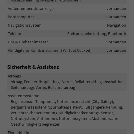
Außentemperaturanzeige
vorhanden
Bordcomputer
vorhanden
Navigationssystem
Navigation
Telefon
Freisprecheinrichtung, Bluetooth
Uhr & Drehzahlmesser
vorhanden
Volldigitales Kombiinstrument (Virtual Cockpit)
vorhanden
Sicherheit & Assistenz
Airbags
Airbag, Fenster-/Kopfairbags Vorne, Beifahrerairbag abschaltbar,
Seitenairbags Vorne, Beifahrerairbag
Assistenzsysteme
Regensensor, Tempomat, Notbremsassistent (City-Safety),
Berganfahrassistent, Spurhalteassistent, Fußgängererkennung,
Verkehrzeichenerkennung, Müdigkeitserkennungs-Sensor,
Notrufsystem, Autonomes Notbremssystem, Abstandswarner,
Geschwindigkeitsbegrenzer
Einparkhilfe