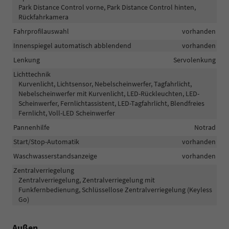
Park Distance Control vorne, Park Distance Control hinten,
Rückfahrkamera
Fahrprofilauswahl
vorhanden
Innenspiegel automatisch abblendend
vorhanden
Lenkung
Servolenkung
Lichttechnik
Kurvenlicht, Lichtsensor, Nebelscheinwerfer, Tagfahrlicht,
Nebelscheinwerfer mit Kurvenlicht, LED-Rückleuchten, LED-
Scheinwerfer, Fernlichtassistent, LED-Tagfahrlicht, Blendfreies
Fernlicht, Voll-LED Scheinwerfer
Pannenhilfe
Notrad
Start/Stop-Automatik
vorhanden
Waschwasserstandsanzeige
vorhanden
Zentralverriegelung
Zentralverriegelung, Zentralverriegelung mit
Funkfernbedienung, Schlüssellose Zentralverriegelung (Keyless
Go)
Außen