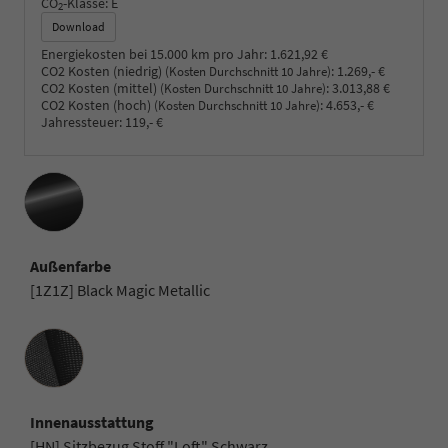
CO
-Klasse:
E
2
Download
Energiekosten bei 15.000 km pro Jahr:
1.621,92 €
CO2 Kosten (niedrig)
:
1.269,- €
(Kosten Durchschnitt 10 Jahre)
CO2 Kosten (mittel)
:
3.013,88 €
(Kosten Durchschnitt 10 Jahre)
CO2 Kosten (hoch)
:
4.653,- €
(Kosten Durchschnitt 10 Jahre)
Jahressteuer:
119,- €
Außenfarbe
[1Z1Z] Black Magic Metallic
Innenausstattung
Innenausstattung
[HN] Sitzbezug Stoff "Loft" Schwarz