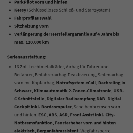
ParkPilot vorn und hinten
Kessy
(Schlüsselloses Schließ- und Startsystem)
Fahrprofilauswahl
Sitzheizung vorn
Verlängerung der Herstellergarantie auf 4 Jahre bis
max. 120.000 km
Serienausstattung:
16 Zoll Leichtmetallräder, Airbag für Fahrer und
Beifahrer, Beifahrerairbag-Deaktivierung, Seitenairbag
vorn mit Kopfairbag,
Notrufsystem eCall, Dachreling in
Schwarz, Klimaautomatik 2-Zonen-Climatronic, USB-
C Schnittstelle, Digitaler Radioempfang DAB, Digital
Cockpit inkl. Bordcomputer
, Scheibenbremsen vorn
und hinten,
ESC, ABS, ASR, Front Assist inkl. City-
Notbremsfunktion, Fensterheber vorn und hinten
elektrisch, Berganfahrassistent
, Wegfahrsperre