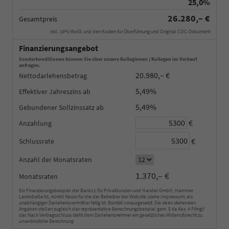
25,0%
26.280,– €
Gesamtpreis
inkl. 19% MwSt. und den Kosten für Überführung und Original COC-Dokument
Finanzierungsangebot
Sonderkonditionen können Sie über unsere Kolleginnen / Kollegen im Verkauf
anfragen.
20.980,– €
Nettodarlehensbetrag
5,49%
Effektiver Jahreszins
5,49%
Gebundener Sollzinssatz
€
Anzahlung
€
Schlussrate
Anzahl der Monatsraten
1.370,– €
Monatsraten
Ein Finanzierungsbeispiel der Bank11 für Privatkunden und Handel GmbH, Hammer
Landstraße 91, 41460 Neuss für die der Betreiber der Website (siehe Impressum) als
unabhängiger Darlehensvermittler tätig ist. Bonität vorausgesetzt. Die oben stehenden
Angaben stellen zugleich das repräsentative Berechnungsbeispiel gem. § 6a Abs. 4 PAngV
dar. Nach Vertragsschluss steht dem Darlehensnehmer ein gesetzliches Widerrufsrecht zu.
unverbindliche Berechnung