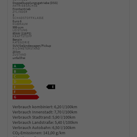
Doppelkupplungsgetriebe (DSG)
ANTRIEBSACHSE
Frontantrieb
ZYLINDER
3
SCHADSTOFFKLASSE
Euro 6
HUBRAUM
999 ccm
LEISTUNG
85 kW (116 PS)
KRAFTSTOFF
Benzin
KATEGORIE
SUV/Geländewagen/Pickup
KILOMETERSTAND
20 km
ZUSTAND
unfallfrei
Verbrauch kombiniert:
6,20 l/100km
Verbrauch Innenstadt:
7,70 l/100km
Verbrauch Stadtrand:
5,90 l/100km
Verbrauch Landstraße:
5,40 l/100km
Verbrauch Autobahn:
6,50 l/100km
CO
-Emissionen:
141,00 g/km
2