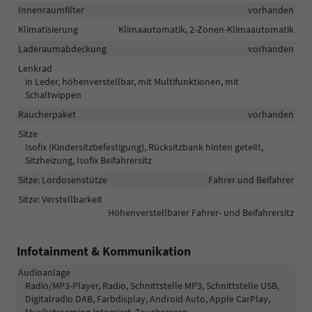
Innenraumfilter
vorhanden
Klimatisierung
Klimaautomatik, 2-Zonen-Klimaautomatik
Laderaumabdeckung
vorhanden
Lenkrad
in Leder, höhenverstellbar, mit Multifunktionen, mit
Schaltwippen
Raucherpaket
vorhanden
Sitze
Isofix (Kindersitzbefestigung), Rücksitzbank hinten geteilt,
Sitzheizung, Isofix Beifahrersitz
Sitze: Lordosenstütze
Fahrer und Beifahrer
Sitze: Verstellbarkeit
Höhenverstellbarer Fahrer- und Beifahrersitz
Infotainment & Kommunikation
Audioanlage
Radio/MP3-Player, Radio, Schnittstelle MP3, Schnittstelle USB,
Digitalradio DAB, Farbdisplay, Android Auto, Apple CarPlay,
Musikstreaming integriert, Touchscreen