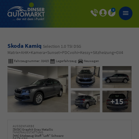
0
Skoda Kamiq
Selection 1.0 TSI DSG
Matrix+AHK+Kamera+Sunset+PDCvohi+Kessy+Sitzheizung+GV4
Fahrzeugnummer:
31415
Lagerfahrzeug
Neuwagen
+15
AUSSENFARBE
[5X5X] Graphit Grau Metallic
INNENAUSSTATTUNG
[HN] Sitzbezug Stoff "Loft" Schwarz
GETRIEBE