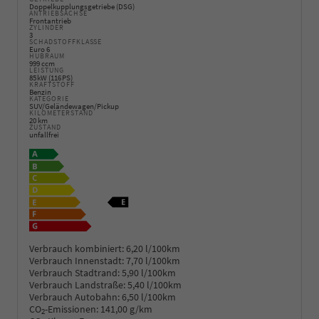
Doppelkupplungsgetriebe (DSG)
ANTRIEBSACHSE
Frontantrieb
ZYLINDER
3
SCHADSTOFFKLASSE
Euro 6
HUBRAUM
999 ccm
LEISTUNG
85 kW (116 PS)
KRAFTSTOFF
Benzin
KATEGORIE
SUV/Geländewagen/Pickup
KILOMETERSTAND
20 km
ZUSTAND
unfallfrei
Verbrauch kombiniert:
6,20 l/100km
Verbrauch Innenstadt:
7,70 l/100km
Verbrauch Stadtrand:
5,90 l/100km
Verbrauch Landstraße:
5,40 l/100km
Verbrauch Autobahn:
6,50 l/100km
CO
-Emissionen:
141,00 g/km
2