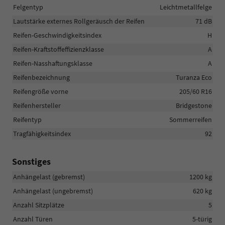
Felgentyp
Leichtmetallfelge
Lautstärke externes Rollgeräusch der Reifen
71 dB
Reifen-Geschwindigkeitsindex
H
Reifen-Kraftstoffeffizienzklasse
A
Reifen-Nasshaftungsklasse
A
Reifenbezeichnung
Turanza Eco
Reifengröße vorne
205/60 R16
Reifenhersteller
Bridgestone
Reifentyp
Sommerreifen
Tragfähigkeitsindex
92
Sonstiges
Anhängelast (gebremst)
1200 kg
Anhängelast (ungebremst)
620 kg
Anzahl Sitzplätze
5
Anzahl Türen
5-türig