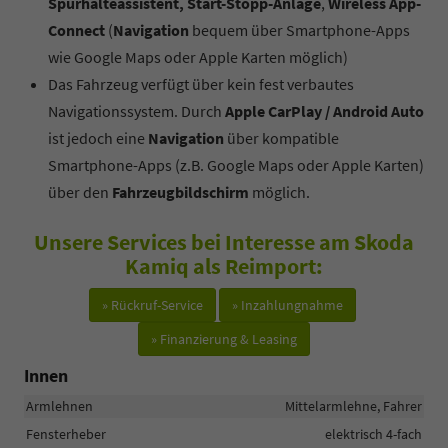
Spurhalteassistent, Start-Stopp-Anlage
,
Wireless App-
Connect
(
Navigation
bequem über Smartphone-Apps
wie Google Maps oder Apple Karten möglich)
Das Fahrzeug verfügt über kein fest verbautes
Navigationssystem. Durch
Apple CarPlay / Android Auto
ist jedoch eine
Navigation
über kompatible
Smartphone-Apps (z.B. Google Maps oder Apple Karten)
über den
Fahrzeugbildschirm
möglich.
Unsere Services bei Interesse am Skoda
Kamiq als Reimport:
» Rückruf-Service
» Inzahlungnahme
» Finanzierung & Leasing
Innen
Armlehnen
Mittelarmlehne, Fahrer
Fensterheber
elektrisch 4-fach