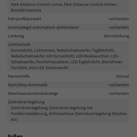
Park Distance Control vorne, Park Distance Control hinten,
Rückfahrkamera
Fahrprofilauswahl
vorhanden
Innenspiegel automatisch abblendend
vorhanden
Lenkung
Servolenkung
Lichttechnik
Kurvenlicht, Lichtsensor, Nebelscheinwerfer, Tagfahrlicht,
Nebelscheinwerfer mit Kurvenlicht, LED-Rückleuchten, LED-
Scheinwerfer, Fernlichtassistent, LED-Tagfahrlicht, Blendfreies
Fernlicht, Voll-LED Scheinwerfer
Pannenhilfe
Notrad
Start/Stop-Automatik
vorhanden
Waschwasserstandsanzeige
vorhanden
Zentralverriegelung
Zentralverriegelung, Zentralverriegelung mit
Funkfernbedienung, Schlüssellose Zentralverriegelung (Keyless
Go)
Außen