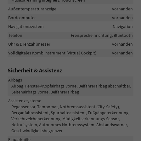
Außentemperaturanzeige
vorhanden
Bordcomputer
vorhanden
Navigationssystem
Navigation
Telefon
Freisprecheinrichtung, Bluetooth
Uhr & Drehzahlmesser
vorhanden
Volldigitales Kombiinstrument (Virtual Cockpit)
vorhanden
Sicherheit & Assistenz
Airbags
Airbag, Fenster-/Kopfairbags Vorne, Beifahrerairbag abschaltbar,
Seitenairbags Vorne, Beifahrerairbag
Assistenzsysteme
Regensensor, Tempomat, Notbremsassistent (City-Safety),
Berganfahrassistent, Spurhalteassistent, Fußgängererkennung,
Verkehrzeichenerkennung, Müdigkeitserkennungs-Sensor,
Notrufsystem, Autonomes Notbremssystem, Abstandswarner,
Geschwindigkeitsbegrenzer
Einparkhilfe