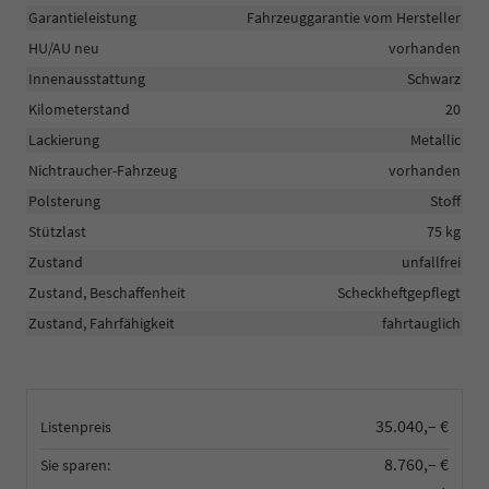
Garantieleistung
Fahrzeuggarantie vom Hersteller
HU/AU neu
vorhanden
Innenausstattung
Schwarz
Kilometerstand
20
Lackierung
Metallic
Nichtraucher-Fahrzeug
vorhanden
Polsterung
Stoff
Stützlast
75 kg
Zustand
unfallfrei
Zustand, Beschaffenheit
Scheckheftgepflegt
Zustand, Fahrfähigkeit
fahrtauglich
35.040,– €
Listenpreis
8.760,– €
Sie sparen: