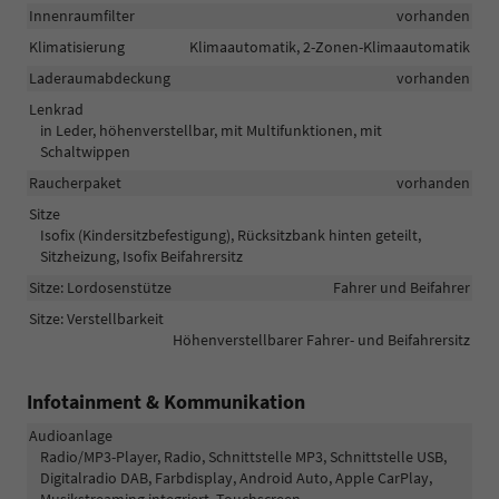
Innenraumfilter
vorhanden
Klimatisierung
Klimaautomatik, 2-Zonen-Klimaautomatik
Laderaumabdeckung
vorhanden
Lenkrad
in Leder, höhenverstellbar, mit Multifunktionen, mit
Schaltwippen
Raucherpaket
vorhanden
Sitze
Isofix (Kindersitzbefestigung), Rücksitzbank hinten geteilt,
Sitzheizung, Isofix Beifahrersitz
Sitze: Lordosenstütze
Fahrer und Beifahrer
Sitze: Verstellbarkeit
Höhenverstellbarer Fahrer- und Beifahrersitz
Infotainment & Kommunikation
Audioanlage
Radio/MP3-Player, Radio, Schnittstelle MP3, Schnittstelle USB,
Digitalradio DAB, Farbdisplay, Android Auto, Apple CarPlay,
Musikstreaming integriert, Touchscreen