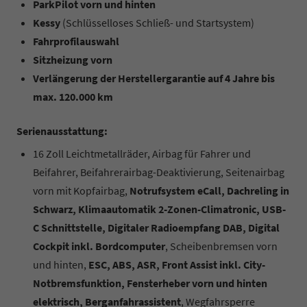
ParkPilot vorn und hinten
Kessy
(Schlüsselloses Schließ- und Startsystem)
Fahrprofilauswahl
Sitzheizung vorn
Verlängerung der Herstellergarantie auf 4 Jahre bis
max. 120.000 km
Serienausstattung:
16 Zoll Leichtmetallräder, Airbag für Fahrer und
Beifahrer, Beifahrerairbag-Deaktivierung, Seitenairbag
vorn mit Kopfairbag,
Notrufsystem eCall, Dachreling in
Schwarz, Klimaautomatik 2-Zonen-Climatronic, USB-
C Schnittstelle, Digitaler Radioempfang DAB, Digital
Cockpit inkl. Bordcomputer
, Scheibenbremsen vorn
und hinten,
ESC, ABS, ASR, Front Assist inkl. City-
Notbremsfunktion, Fensterheber vorn und hinten
elektrisch, Berganfahrassistent
, Wegfahrsperre