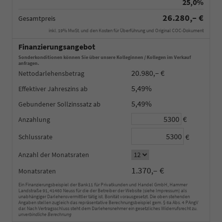
25,0%
26.280,– €
Gesamtpreis
inkl. 19% MwSt. und den Kosten für Überführung und Original COC-Dokument
Finanzierungsangebot
Sonderkonditionen können Sie über unsere Kolleginnen / Kollegen im Verkauf
anfragen.
20.980,– €
Nettodarlehensbetrag
5,49%
Effektiver Jahreszins
5,49%
Gebundener Sollzinssatz
€
Anzahlung
€
Schlussrate
Anzahl der Monatsraten
1.370,– €
Monatsraten
Ein Finanzierungsbeispiel der Bank11 für Privatkunden und Handel GmbH, Hammer
Landstraße 91, 41460 Neuss für die der Betreiber der Website (siehe Impressum) als
unabhängiger Darlehensvermittler tätig ist. Bonität vorausgesetzt. Die oben stehenden
Angaben stellen zugleich das repräsentative Berechnungsbeispiel gem. § 6a Abs. 4 PAngV
dar. Nach Vertragsschluss steht dem Darlehensnehmer ein gesetzliches Widerrufsrecht zu.
unverbindliche Berechnung