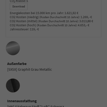
CO
-Klasse:
E
2
Download
Energiekosten bei 15.000 km pro Jahr:
1.621,92 €
CO2 Kosten (niedrig)
:
1.269,- €
(Kosten Durchschnitt 10 Jahre)
CO2 Kosten (mittel)
:
3.013,88 €
(Kosten Durchschnitt 10 Jahre)
CO2 Kosten (hoch)
:
4.653,- €
(Kosten Durchschnitt 10 Jahre)
Jahressteuer:
119,- €
Außenfarbe
[5X5X] Graphit Grau Metallic
Innenausstattung
Innenausstattung
[HN] Sitzbezug Stoff "Loft" Schwarz