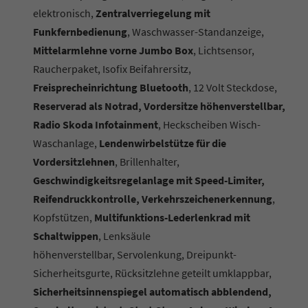
elektronisch,
Zentralverriegelung mit
Funkfernbedienung
, Waschwasser-Standanzeige,
Mittelarmlehne vorne Jumbo Box
, Lichtsensor,
Raucherpaket, Isofix Beifahrersitz,
Freisprecheinrichtung Bluetooth
, 12 Volt Steckdose,
Reserverad als Notrad, Vordersitze höhenverstellbar,
Radio Skoda Infotainment
, Heckscheiben Wisch-
Waschanlage,
Lendenwirbelstütze für die
Vordersitzlehnen
, Brillenhalter,
Geschwindigkeitsregelanlage mit Speed-Limiter,
Reifendruckkontrolle, Verkehrszeichenerkennung
,
Kopfstützen,
Multifunktions-Lederlenkrad mit
Schaltwippen
, Lenksäule
höhenverstellbar,
Servolenkung, Dreipunkt-
Sicherheitsgurte, Rücksitzlehne geteilt umklappbar,
Sicherheitsinnenspiegel automatisch abblendend,