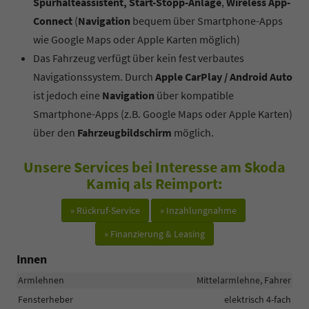
Spurhalteassistent, Start-Stopp-Anlage
,
Wireless App-
Connect
(
Navigation
bequem über Smartphone-Apps
wie Google Maps oder Apple Karten möglich)
Das Fahrzeug verfügt über kein fest verbautes
Navigationssystem. Durch
Apple CarPlay / Android Auto
ist jedoch eine
Navigation
über kompatible
Smartphone-Apps (z.B. Google Maps oder Apple Karten)
über den
Fahrzeugbildschirm
möglich.
Unsere Services bei Interesse am Skoda
Kamiq als Reimport:
» Rückruf-Service
» Inzahlungnahme
» Finanzierung & Leasing
Innen
Armlehnen
Mittelarmlehne, Fahrer
Fensterheber
elektrisch 4-fach