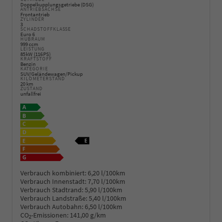
Doppelkupplungsgetriebe (DSG)
ANTRIEBSACHSE
Frontantrieb
ZYLINDER
3
SCHADSTOFFKLASSE
Euro 6
HUBRAUM
999 ccm
LEISTUNG
85 kW (116 PS)
KRAFTSTOFF
Benzin
KATEGORIE
SUV/Geländewagen/Pickup
KILOMETERSTAND
20 km
ZUSTAND
unfallfrei
Verbrauch kombiniert:
6,20 l/100km
Verbrauch Innenstadt:
7,70 l/100km
Verbrauch Stadtrand:
5,90 l/100km
Verbrauch Landstraße:
5,40 l/100km
Verbrauch Autobahn:
6,50 l/100km
CO
-Emissionen:
141,00 g/km
2