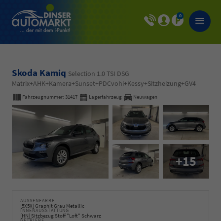
0
Skoda Kamiq
Selection 1.0 TSI DSG
Matrix+AHK+Kamera+Sunset+PDCvohi+Kessy+Sitzheizung+GV4
Fahrzeugnummer:
31417
Lagerfahrzeug
Neuwagen
+15
AUSSENFARBE
[5X5X] Graphit Grau Metallic
INNENAUSSTATTUNG
[HN] Sitzbezug Stoff "Loft" Schwarz
GETRIEBE