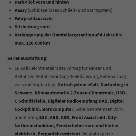
ParkPilot vorn und hinten
Kessy
(Schlüsselloses Schließ- und Startsystem)
Fahrprofilauswahl
Sitzheizung vorn
Verlängerung der Herstellergarantie auf 4 Jahre bis
max. 120.000 km
Serienausstattung:
16 Zoll Leichtmetallräder, Airbag für Fahrer und
Beifahrer, Beifahrerairbag-Deaktivierung, Seitenairbag
vorn mit Kopfairbag,
Notrufsystem eCall, Dachreling in
Schwarz, Klimaautomatik 2-Zonen-Climatronic, USB-
C Schnittstelle, Digitaler Radioempfang DAB, Digital
Cockpit inkl. Bordcomputer
, Scheibenbremsen vorn
und hinten,
ESC, ABS, ASR, Front Assist inkl. City-
Notbremsfunktion, Fensterheber vorn und hinten
elektrisch, Berganfahrassistent
, Wegfahrsperre