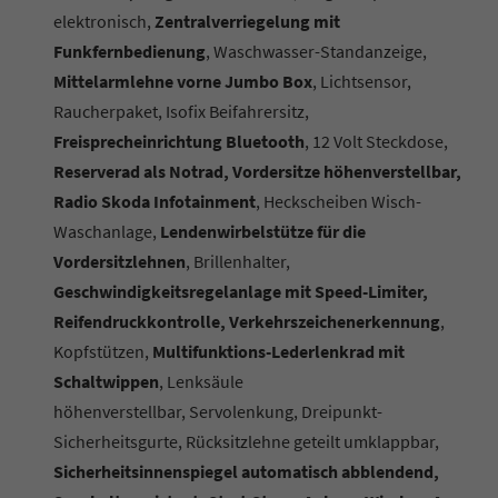
elektronisch,
Zentralverriegelung mit
Funkfernbedienung
, Waschwasser-Standanzeige,
Mittelarmlehne vorne Jumbo Box
, Lichtsensor,
Raucherpaket, Isofix Beifahrersitz,
Freisprecheinrichtung Bluetooth
, 12 Volt Steckdose,
Reserverad als Notrad, Vordersitze höhenverstellbar,
Radio Skoda Infotainment
, Heckscheiben Wisch-
Waschanlage,
Lendenwirbelstütze für die
Vordersitzlehnen
, Brillenhalter,
Geschwindigkeitsregelanlage mit Speed-Limiter,
Reifendruckkontrolle, Verkehrszeichenerkennung
,
Kopfstützen,
Multifunktions-Lederlenkrad mit
Schaltwippen
, Lenksäule
höhenverstellbar,
Servolenkung, Dreipunkt-
Sicherheitsgurte, Rücksitzlehne geteilt umklappbar,
Sicherheitsinnenspiegel automatisch abblendend,