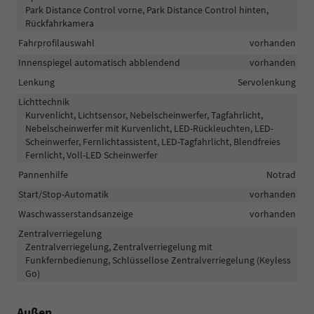
Park Distance Control vorne, Park Distance Control hinten,
Rückfahrkamera
Fahrprofilauswahl
vorhanden
Innenspiegel automatisch abblendend
vorhanden
Lenkung
Servolenkung
Lichttechnik
Kurvenlicht, Lichtsensor, Nebelscheinwerfer, Tagfahrlicht,
Nebelscheinwerfer mit Kurvenlicht, LED-Rückleuchten, LED-
Scheinwerfer, Fernlichtassistent, LED-Tagfahrlicht, Blendfreies
Fernlicht, Voll-LED Scheinwerfer
Pannenhilfe
Notrad
Start/Stop-Automatik
vorhanden
Waschwasserstandsanzeige
vorhanden
Zentralverriegelung
Zentralverriegelung, Zentralverriegelung mit
Funkfernbedienung, Schlüssellose Zentralverriegelung (Keyless
Go)
Außen