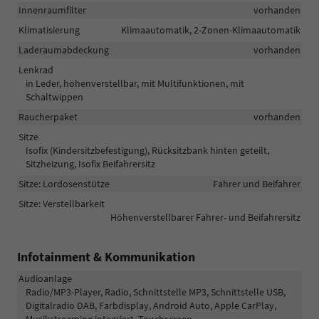
Innenraumfilter
vorhanden
Klimatisierung
Klimaautomatik, 2-Zonen-Klimaautomatik
Laderaumabdeckung
vorhanden
Lenkrad
in Leder, höhenverstellbar, mit Multifunktionen, mit
Schaltwippen
Raucherpaket
vorhanden
Sitze
Isofix (Kindersitzbefestigung), Rücksitzbank hinten geteilt,
Sitzheizung, Isofix Beifahrersitz
Sitze: Lordosenstütze
Fahrer und Beifahrer
Sitze: Verstellbarkeit
Höhenverstellbarer Fahrer- und Beifahrersitz
Infotainment & Kommunikation
Audioanlage
Radio/MP3-Player, Radio, Schnittstelle MP3, Schnittstelle USB,
Digitalradio DAB, Farbdisplay, Android Auto, Apple CarPlay,
Musikstreaming integriert, Touchscreen