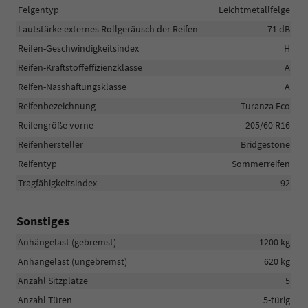
Felgentyp
Leichtmetallfelge
Lautstärke externes Rollgeräusch der Reifen
71 dB
Reifen-Geschwindigkeitsindex
H
Reifen-Kraftstoffeffizienzklasse
A
Reifen-Nasshaftungsklasse
A
Reifenbezeichnung
Turanza Eco
Reifengröße vorne
205/60 R16
Reifenhersteller
Bridgestone
Reifentyp
Sommerreifen
Tragfähigkeitsindex
92
Sonstiges
Anhängelast (gebremst)
1200 kg
Anhängelast (ungebremst)
620 kg
Anzahl Sitzplätze
5
Anzahl Türen
5-türig