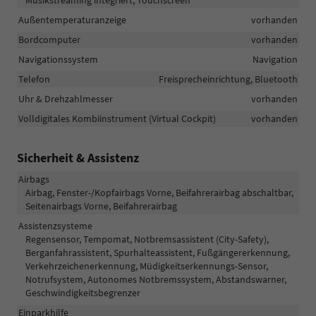
Außentemperaturanzeige
vorhanden
Bordcomputer
vorhanden
Navigationssystem
Navigation
Telefon
Freisprecheinrichtung, Bluetooth
Uhr & Drehzahlmesser
vorhanden
Volldigitales Kombiinstrument (Virtual Cockpit)
vorhanden
Sicherheit & Assistenz
Airbags
Airbag, Fenster-/Kopfairbags Vorne, Beifahrerairbag abschaltbar,
Seitenairbags Vorne, Beifahrerairbag
Assistenzsysteme
Regensensor, Tempomat, Notbremsassistent (City-Safety),
Berganfahrassistent, Spurhalteassistent, Fußgängererkennung,
Verkehrzeichenerkennung, Müdigkeitserkennungs-Sensor,
Notrufsystem, Autonomes Notbremssystem, Abstandswarner,
Geschwindigkeitsbegrenzer
Einparkhilfe