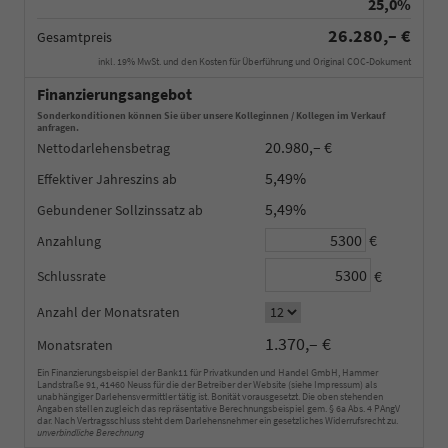
25,0%
26.280,– €
Gesamtpreis
inkl. 19% MwSt. und den Kosten für Überführung und Original COC-Dokument
Finanzierungsangebot
Sonderkonditionen können Sie über unsere Kolleginnen / Kollegen im Verkauf
anfragen.
20.980,– €
Nettodarlehensbetrag
5,49%
Effektiver Jahreszins
5,49%
Gebundener Sollzinssatz
€
Anzahlung
€
Schlussrate
Anzahl der Monatsraten
1.370,– €
Monatsraten
Ein Finanzierungsbeispiel der Bank11 für Privatkunden und Handel GmbH, Hammer
Landstraße 91, 41460 Neuss für die der Betreiber der Website (siehe Impressum) als
unabhängiger Darlehensvermittler tätig ist. Bonität vorausgesetzt. Die oben stehenden
Angaben stellen zugleich das repräsentative Berechnungsbeispiel gem. § 6a Abs. 4 PAngV
dar. Nach Vertragsschluss steht dem Darlehensnehmer ein gesetzliches Widerrufsrecht zu.
unverbindliche Berechnung