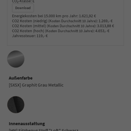
CO
-Klasse:
E
2
Download
Energiekosten bei 15.000 km pro Jahr:
1.621,92 €
CO2 Kosten (niedrig)
:
1.269,- €
(Kosten Durchschnitt 10 Jahre)
CO2 Kosten (mittel)
:
3.013,88 €
(Kosten Durchschnitt 10 Jahre)
CO2 Kosten (hoch)
:
4.653,- €
(Kosten Durchschnitt 10 Jahre)
Jahressteuer:
119,- €
Außenfarbe
[5X5X] Graphit Grau Metallic
Innenausstattung
Innenausstattung
[HN] Sitzbezug Stoff "Loft" Schwarz