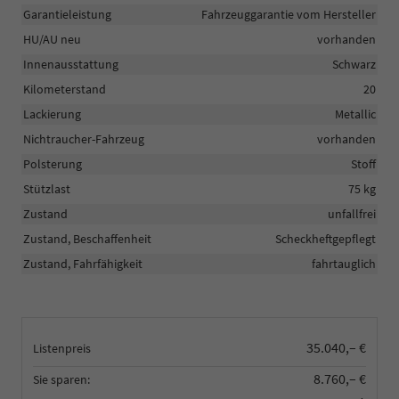
Garantieleistung
Fahrzeuggarantie vom Hersteller
HU/AU neu
vorhanden
Innenausstattung
Schwarz
Kilometerstand
20
Lackierung
Metallic
Nichtraucher-Fahrzeug
vorhanden
Polsterung
Stoff
Stützlast
75 kg
Zustand
unfallfrei
Zustand, Beschaffenheit
Scheckheftgepflegt
Zustand, Fahrfähigkeit
fahrtauglich
35.040,– €
Listenpreis
8.760,– €
Sie sparen: