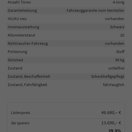
Anzahl Türen
4-türig
Garantieleistung
Fahrzeuggarantie vom Hersteller
HU/AU neu
vorhanden
Innenausstattung
Schwarz
Kilometerstand
20
Nichtraucher-Fahrzeug
vorhanden
Polsterung
Stoff
Stützlast
90 kg
Zustand
unfallfrei
Zustand, Beschaffenheit
Scheckheftgepflegt
Zustand, Fahrfähigkeit
fahrtauglich
46.680,– €
Listenpreis
13.690,– €
Sie sparen:
29,3%