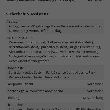
Volldigitales Kombiinstrument (Virtual Cockpit)
vorhanden
Sicherheit & Assistenz
Airbags
Airbag, Fenster-/Kopfairbags Vorne, Beifahrerairbag abschaltbar,
Seitenairbags Vorne, Beifahrerairbag
Assistenzsysteme
Regensensor, Tempomat, Notbremsassistent (City-Safety),
Berganfahrassistent, Spurhalteassistent, Fußgängererkennung,
Abstandstempomat adaptiv (ACC), Verkehrzeichenerkennung,
Müdigkeitserkennungs-Sensor, Notrufsystem, Abstandswarner,
Geschwindigkeitsbegrenzer
Einparkhilfe
Selbstlenkendes System, Park Distance Control vorne, Park
Distance Control hinten, Rückfahrkamera
Fahrprofilauswahl
vorhanden
Innenspiegel automatisch abblendend
vorhanden
Lenkung
Servolenkung
Lichttechnik
Lichtsensor, Nebelscheinwerfer, Tagfahrlicht, LED-Rückleuchten,