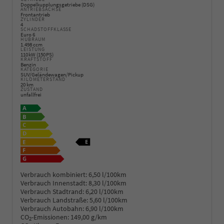
Doppelkupplungsgetriebe (DSG)
ANTRIEBSACHSE
Frontantrieb
ZYLINDER
4
SCHADSTOFFKLASSE
Euro 6
HUBRAUM
1.498 ccm
LEISTUNG
110 kW (150 PS)
KRAFTSTOFF
Benzin
KATEGORIE
SUV/Geländewagen/Pickup
KILOMETERSTAND
20 km
ZUSTAND
unfallfrei
Verbrauch kombiniert:
6,50 l/100km
Verbrauch Innenstadt:
8,30 l/100km
Verbrauch Stadtrand:
6,20 l/100km
Verbrauch Landstraße:
5,60 l/100km
Verbrauch Autobahn:
6,90 l/100km
CO
-Emissionen:
149,00 g/km
2