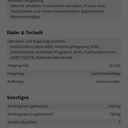
Scheiben, Verglasung
Getönte Scheiben, Frontscheibe beheizbar, Privacy Glass
(Heckscheibe und hintere Seitenscheiben abgedunkelt),
Wärmeschutzglas
Räder & Technik
Fahrwerk- und Regelungssysteme
Antiblockiersystem (ABS), Antischlupfregelung (ASR),
Elektronisches Stabilitäts-Programm (ESP), Traktionskontrolle
(ASR/CTS/ETS), Reifendruckkontrolle
Felgengröße
16 Zoll
Felgentyp
Leichtmetallfelge
Reifentyp
Sommerreifen
Sonstiges
Anhängelast (gebremst)
1500 kg
Anhängelast (ungebremst)
700 kg
Anzahl Sitzplätze
5