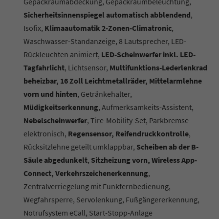
Gepäckraumabdeckung, Gepäckraumbeleuchtung,
Sicherheitsinnenspiegel automatisch abblendend
,
Isofix,
Klimaautomatik 2-Zonen-Climatronic
,
Waschwasser-Standanzeige, 8 Lautsprecher, LED-
Rückleuchten animiert,
LED-Scheinwerfer inkl. LED-
Tagfahrlicht
, Lichtsensor,
Multifunktions-Lederlenkrad
beheizbar, 16 Zoll Leichtmetallräder, Mittelarmlehne
vorn und hinten
, Getränkehalter,
Müdigkeitserkennung
, Aufmerksamkeits-Assistent,
Nebelscheinwerfer
, Tire-Mobility-Set, Parkbremse
elektronisch,
Regensensor, Reifendruckkontrolle
,
Rücksitzlehne geteilt umklappbar,
Scheiben ab der B-
Säule abgedunkelt
,
Sitzheizung vorn, Wireless App-
Connect, Verkehrszeichenerkennung
,
Zentralverriegelung mit Funkfernbedienung,
Wegfahrsperre, Servolenkung, Fußgängererkennung,
Notrufsystem eCall, Start-Stopp-Anlage