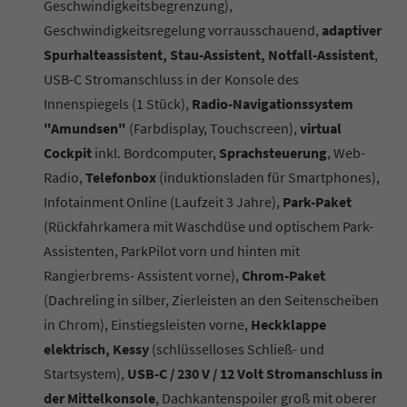
Geschwindigkeitsbegrenzung),
Geschwindigkeitsregelung vorrausschauend,
adaptiver
Spurhalteassistent, Stau-Assistent, Notfall-Assistent
,
USB-C Stromanschluss in der Konsole des
Innenspiegels (1 Stück),
Radio-Navigationssystem
"Amundsen"
(Farbdisplay, Touchscreen),
virtual
Cockpit
inkl. Bordcomputer,
Sprachsteuerung
, Web-
Radio,
Telefonbox
(induktionsladen für Smartphones),
Infotainment Online (Laufzeit 3 Jahre),
Park-Paket
(Rückfahrkamera mit Waschdüse und optischem Park-
Assistenten, ParkPilot vorn und hinten mit
Rangierbrems- Assistent vorne),
Chrom-Paket
(Dachreling in silber, Zierleisten an den Seitenscheiben
in Chrom), Einstiegsleisten vorne,
Heckklappe
elektrisch, Kessy
(schlüsselloses Schließ- und
Startsystem),
USB-C / 230 V / 12 Volt Stromanschluss in
der Mittelkonsole
, Dachkantenspoiler groß mit oberer