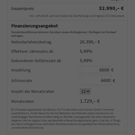
32.990,– €
Gesamtpreis
inkl. 19% MwSt. und den Kosten für Überführung und Original COC-Dokument
Finanzierungsangebot
Sonderkonditionen können Sie über unsere Kolleginnen / Kollegen im Verkauf
anfragen.
26.390,– €
Nettodarlehensbetrag
5,49%
Effektiver Jahreszins
5,49%
Gebundener Sollzinssatz
€
Anzahlung
€
Schlussrate
Anzahl der Monatsraten
1.729,– €
Monatsraten
Ein Finanzierungsbeispiel der Bank11 für Privatkunden und Handel GmbH, Hammer
Landstraße 91, 41460 Neuss für die der Betreiber der Website (siehe Impressum) als
unabhängiger Darlehensvermittler tätig ist. Bonität vorausgesetzt. Die oben stehenden
Angaben stellen zugleich das repräsentative Berechnungsbeispiel gem. § 6a Abs. 4 PAngV
dar. Nach Vertragsschluss steht dem Darlehensnehmer ein gesetzliches Widerrufsrecht zu.
unverbindliche Berechnung