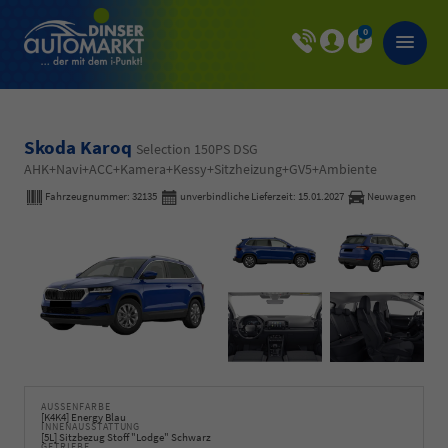
0
Skoda Karoq
Selection 150PS DSG
AHK+Navi+ACC+Kamera+Kessy+Sitzheizung+GV5+Ambiente
Fahrzeugnummer:
32135
unverbindliche Lieferzeit:
15.01.2027
Neuwagen
AUSSENFARBE
[K4K4] Energy Blau
INNENAUSSTATTUNG
[5L] Sitzbezug Stoff "Lodge" Schwarz
GETRIEBE