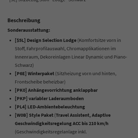
Beschreibung
Sonderausstattung:
[$5L] Design Selection Lodge
(Komfortsitze vorn in
Stoff, Fahrprofilauswahl, Chromapplikationen im
Innenraum, Dekoreinlagen Linear Dynamic und Piano-
Schwarz)
[P6E] Winterpaket
(Sitzheizung vorn und hinten,
Frontscheibe beheizbar)
[PK0] Anhängevorrichtung anklappbar
[PKP] variabler Laderaumboden
[PL4] LED-Ambientebeleuchtung
[W0B] Style Paket
(
Travel Assistent, Adaptive
Geschwindigkeitsregelung ACC bis 210 km/h
(Geschwindigkeitsregelanlage inkl.