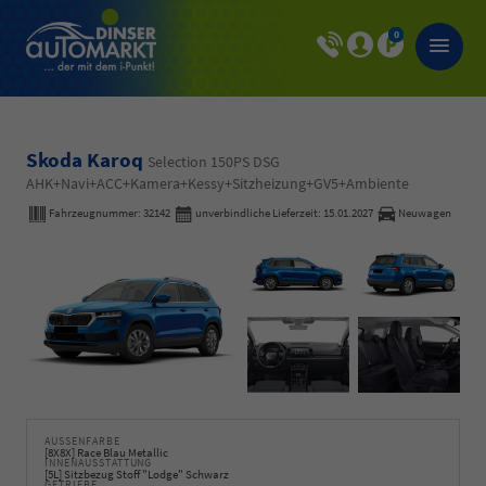
0
Skoda Karoq
Selection 150PS DSG
AHK+Navi+ACC+Kamera+Kessy+Sitzheizung+GV5+Ambiente
Fahrzeugnummer:
32142
unverbindliche Lieferzeit:
15.01.2027
Neuwagen
AUSSENFARBE
[8X8X] Race Blau Metallic
INNENAUSSTATTUNG
[5L] Sitzbezug Stoff "Lodge" Schwarz
GETRIEBE