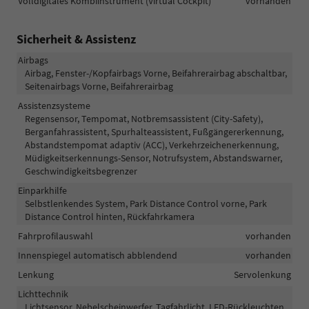
Volldigitales Kombiinstrument (Virtual Cockpit)
vorhanden
Sicherheit & Assistenz
Airbags
Airbag, Fenster-/Kopfairbags Vorne, Beifahrerairbag abschaltbar,
Seitenairbags Vorne, Beifahrerairbag
Assistenzsysteme
Regensensor, Tempomat, Notbremsassistent (City-Safety),
Berganfahrassistent, Spurhalteassistent, Fußgängererkennung,
Abstandstempomat adaptiv (ACC), Verkehrzeichenerkennung,
Müdigkeitserkennungs-Sensor, Notrufsystem, Abstandswarner,
Geschwindigkeitsbegrenzer
Einparkhilfe
Selbstlenkendes System, Park Distance Control vorne, Park
Distance Control hinten, Rückfahrkamera
Fahrprofilauswahl
vorhanden
Innenspiegel automatisch abblendend
vorhanden
Lenkung
Servolenkung
Lichttechnik
Lichtsensor, Nebelscheinwerfer, Tagfahrlicht, LED-Rückleuchten,