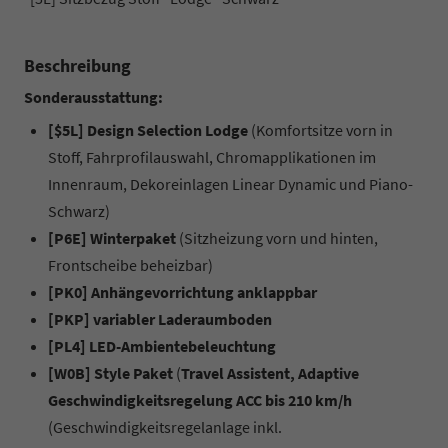
Beschreibung
Sonderausstattung:
[$5L] Design Selection Lodge
(Komfortsitze vorn in
Stoff, Fahrprofilauswahl, Chromapplikationen im
Innenraum, Dekoreinlagen Linear Dynamic und Piano-
Schwarz)
[P6E] Winterpaket
(Sitzheizung vorn und hinten,
Frontscheibe beheizbar)
[PK0] Anhängevorrichtung anklappbar
[PKP] variabler Laderaumboden
[PL4] LED-Ambientebeleuchtung
[W0B] Style Paket
(
Travel Assistent, Adaptive
Geschwindigkeitsregelung ACC bis 210 km/h
(Geschwindigkeitsregelanlage inkl.