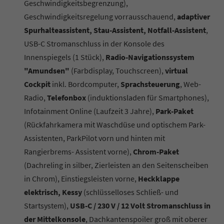
Geschwindigkeitsbegrenzung),
Geschwindigkeitsregelung vorrausschauend,
adaptiver
Spurhalteassistent, Stau-Assistent, Notfall-Assistent
,
USB-C Stromanschluss in der Konsole des
Innenspiegels (1 Stück),
Radio-Navigationssystem
"Amundsen"
(Farbdisplay, Touchscreen),
virtual
Cockpit
inkl. Bordcomputer,
Sprachsteuerung
, Web-
Radio,
Telefonbox
(induktionsladen für Smartphones),
Infotainment Online (Laufzeit 3 Jahre),
Park-Paket
(Rückfahrkamera mit Waschdüse und optischem Park-
Assistenten, ParkPilot vorn und hinten mit
Rangierbrems- Assistent vorne),
Chrom-Paket
(Dachreling in silber, Zierleisten an den Seitenscheiben
in Chrom), Einstiegsleisten vorne,
Heckklappe
elektrisch, Kessy
(schlüsselloses Schließ- und
Startsystem),
USB-C / 230 V / 12 Volt Stromanschluss in
der Mittelkonsole
, Dachkantenspoiler groß mit oberer