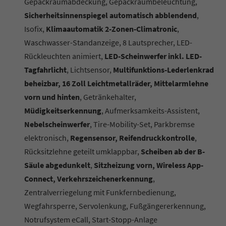
Gepäckraumabdeckung, Gepäckraumbeleuchtung,
Sicherheitsinnenspiegel automatisch abblendend
,
Isofix,
Klimaautomatik 2-Zonen-Climatronic
,
Waschwasser-Standanzeige, 8 Lautsprecher, LED-
Rückleuchten animiert,
LED-Scheinwerfer inkl. LED-
Tagfahrlicht
, Lichtsensor,
Multifunktions-Lederlenkrad
beheizbar, 16 Zoll Leichtmetallräder, Mittelarmlehne
vorn und hinten
, Getränkehalter,
Müdigkeitserkennung
, Aufmerksamkeits-Assistent,
Nebelscheinwerfer
, Tire-Mobility-Set, Parkbremse
elektronisch,
Regensensor, Reifendruckkontrolle
,
Rücksitzlehne geteilt umklappbar,
Scheiben ab der B-
Säule abgedunkelt
,
Sitzheizung vorn, Wireless App-
Connect, Verkehrszeichenerkennung
,
Zentralverriegelung mit Funkfernbedienung,
Wegfahrsperre, Servolenkung, Fußgängererkennung,
Notrufsystem eCall, Start-Stopp-Anlage