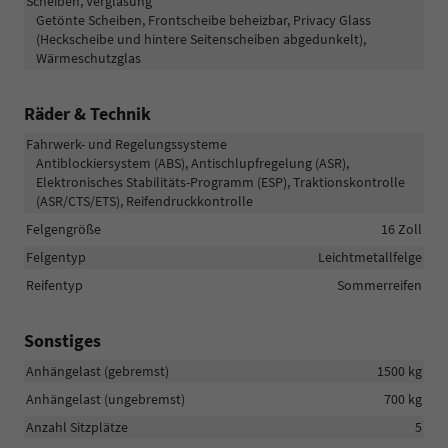
Scheiben, Verglasung
Getönte Scheiben, Frontscheibe beheizbar, Privacy Glass
(Heckscheibe und hintere Seitenscheiben abgedunkelt),
Wärmeschutzglas
Räder & Technik
Fahrwerk- und Regelungssysteme
Antiblockiersystem (ABS), Antischlupfregelung (ASR),
Elektronisches Stabilitäts-Programm (ESP), Traktionskontrolle
(ASR/CTS/ETS), Reifendruckkontrolle
Felgengröße
16 Zoll
Felgentyp
Leichtmetallfelge
Reifentyp
Sommerreifen
Sonstiges
Anhängelast (gebremst)
1500 kg
Anhängelast (ungebremst)
700 kg
Anzahl Sitzplätze
5