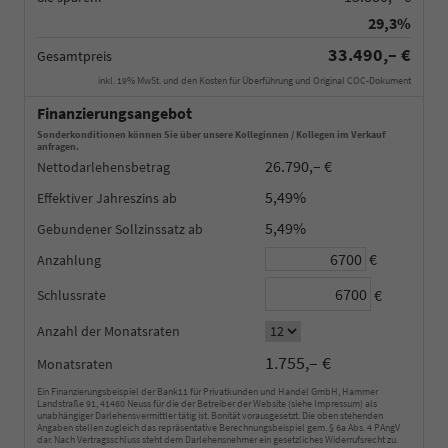
29,3%
33.490,– €
Gesamtpreis
inkl. 19% MwSt. und den Kosten für Überführung und Original COC-Dokument
Finanzierungsangebot
Sonderkonditionen können Sie über unsere Kolleginnen / Kollegen im Verkauf
anfragen.
26.790,– €
Nettodarlehensbetrag
5,49%
Effektiver Jahreszins
5,49%
Gebundener Sollzinssatz
€
Anzahlung
€
Schlussrate
Anzahl der Monatsraten
1.755,– €
Monatsraten
Ein Finanzierungsbeispiel der Bank11 für Privatkunden und Handel GmbH, Hammer
Landstraße 91, 41460 Neuss für die der Betreiber der Website (siehe Impressum) als
unabhängiger Darlehensvermittler tätig ist. Bonität vorausgesetzt. Die oben stehenden
Angaben stellen zugleich das repräsentative Berechnungsbeispiel gem. § 6a Abs. 4 PAngV
dar. Nach Vertragsschluss steht dem Darlehensnehmer ein gesetzliches Widerrufsrecht zu.