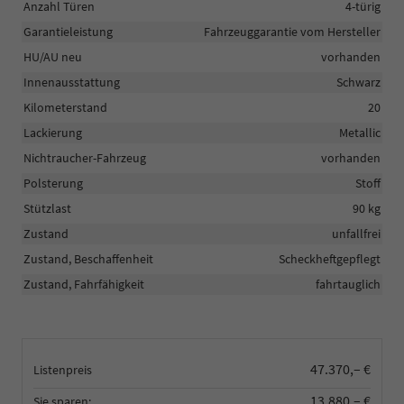
Anzahl Türen
4-türig
Garantieleistung
Fahrzeuggarantie vom Hersteller
HU/AU neu
vorhanden
Innenausstattung
Schwarz
Kilometerstand
20
Lackierung
Metallic
Nichtraucher-Fahrzeug
vorhanden
Polsterung
Stoff
Stützlast
90 kg
Zustand
unfallfrei
Zustand, Beschaffenheit
Scheckheftgepflegt
Zustand, Fahrfähigkeit
fahrtauglich
47.370,– €
Listenpreis
13.880,– €
Sie sparen: