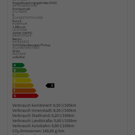
Doppelkupplungsgetriebe (DSG)
ANTRIEBSACHSE
Frontantrieb
ZYLINDER
4
SCHADSTOFFKLASSE
Euro 6
HUBRAUM
1.498 ccm
LEISTUNG
110 kW (150 PS)
KRAFTSTOFF
Benzin
KATEGORIE
SUV/Geländewagen/Pickup
KILOMETERSTAND
20 km
ZUSTAND
unfallfrei
Verbrauch kombiniert:
6,50 l/100km
Verbrauch Innenstadt:
8,30 l/100km
Verbrauch Stadtrand:
6,20 l/100km
Verbrauch Landstraße:
5,60 l/100km
Verbrauch Autobahn:
6,90 l/100km
CO
-Emissionen:
149,00 g/km
2