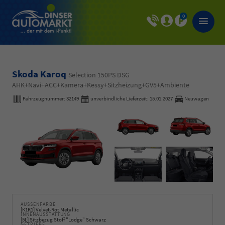
0
Skoda Karoq
Selection 150PS DSG
AHK+Navi+ACC+Kamera+Kessy+Sitzheizung+GV5+Ambiente
Fahrzeugnummer:
32149
unverbindliche Lieferzeit:
15.01.2027
Neuwagen
AUSSENFARBE
[K1K1] Velvet-Rot Metallic
INNENAUSSTATTUNG
[5L] Sitzbezug Stoff "Lodge" Schwarz
GETRIEBE