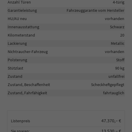
Anzahl Türen
4-türig
Garantieleistung
Fahrzeuggarantie vom Hersteller
HU/AU neu
vorhanden
Innenausstattung
Schwarz
Kilometerstand
20
Lackierung
Metallic
Nichtraucher-Fahrzeug
vorhanden
Polsterung
Stoff
Stützlast
90 kg
Zustand
unfallfrei
Zustand, Beschaffenheit
Scheckheftgepflegt
Zustand, Fahrfähigkeit
fahrtauglich
47.370,– €
Listenpreis
13.530,– €
Sie sparen: