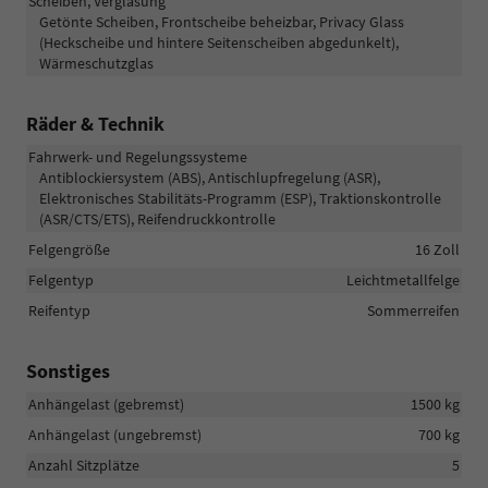
Scheiben, Verglasung
Getönte Scheiben, Frontscheibe beheizbar, Privacy Glass
(Heckscheibe und hintere Seitenscheiben abgedunkelt),
Wärmeschutzglas
Räder & Technik
Fahrwerk- und Regelungssysteme
Antiblockiersystem (ABS), Antischlupfregelung (ASR),
Elektronisches Stabilitäts-Programm (ESP), Traktionskontrolle
(ASR/CTS/ETS), Reifendruckkontrolle
Felgengröße
16 Zoll
Felgentyp
Leichtmetallfelge
Reifentyp
Sommerreifen
Sonstiges
Anhängelast (gebremst)
1500 kg
Anhängelast (ungebremst)
700 kg
Anzahl Sitzplätze
5