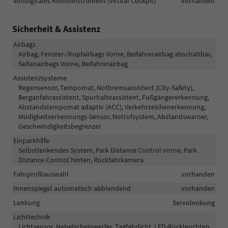
Volldigitales Kombiinstrument (Virtual Cockpit)
vorhanden
Sicherheit & Assistenz
Airbags
Airbag, Fenster-/Kopfairbags Vorne, Beifahrerairbag abschaltbar,
Seitenairbags Vorne, Beifahrerairbag
Assistenzsysteme
Regensensor, Tempomat, Notbremsassistent (City-Safety),
Berganfahrassistent, Spurhalteassistent, Fußgängererkennung,
Abstandstempomat adaptiv (ACC), Verkehrzeichenerkennung,
Müdigkeitserkennungs-Sensor, Notrufsystem, Abstandswarner,
Geschwindigkeitsbegrenzer
Einparkhilfe
Selbstlenkendes System, Park Distance Control vorne, Park
Distance Control hinten, Rückfahrkamera
Fahrprofilauswahl
vorhanden
Innenspiegel automatisch abblendend
vorhanden
Lenkung
Servolenkung
Lichttechnik
Lichtsensor, Nebelscheinwerfer, Tagfahrlicht, LED-Rückleuchten,