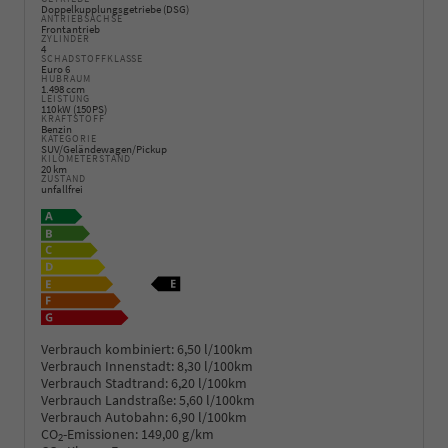
Doppelkupplungsgetriebe (DSG)
ANTRIEBSACHSE
Frontantrieb
ZYLINDER
4
SCHADSTOFFKLASSE
Euro 6
HUBRAUM
1.498 ccm
LEISTUNG
110 kW (150 PS)
KRAFTSTOFF
Benzin
KATEGORIE
SUV/Geländewagen/Pickup
KILOMETERSTAND
20 km
ZUSTAND
unfallfrei
Verbrauch kombiniert:
6,50 l/100km
Verbrauch Innenstadt:
8,30 l/100km
Verbrauch Stadtrand:
6,20 l/100km
Verbrauch Landstraße:
5,60 l/100km
Verbrauch Autobahn:
6,90 l/100km
CO
-Emissionen:
149,00 g/km
2