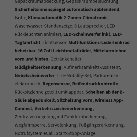
Gepäckraumabdeckung, Gepäckraumbeleuchtung,
Sicherheitsinnenspiegel automatisch abblendend
,
Isofix,
Klimaautomatik 2-Zonen-Climatronic
,
Waschwasser-Standanzeige, 8 Lautsprecher, LED-
Rückleuchten animiert,
LED-Scheinwerfer inkl. LED-
Tagfahrlicht
, Lichtsensor,
Multifunktions-Lederlenkrad
beheizbar, 16 Zoll Leichtmetallräder, Mittelarmlehne
vorn und hinten
, Getränkehalter,
Müdigkeitserkennung
, Aufmerksamkeits-Assistent,
Nebelscheinwerfer
, Tire-Mobility-Set, Parkbremse
elektronisch,
Regensensor, Reifendruckkontrolle
,
Rücksitzlehne geteilt umklappbar,
Scheiben ab der B-
Säule abgedunkelt
,
Sitzheizung vorn, Wireless App-
Connect, Verkehrszeichenerkennung
,
Zentralverriegelung mit Funkfernbedienung,
Wegfahrsperre, Servolenkung, Fußgängererkennung,
Notrufsystem eCall, Start-Stopp-Anlage