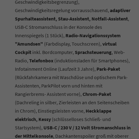
Geschwindigkeitsbegrenzung),
Geschwindigkeitsregelung vorrausschauend,
adaptiver
Spurhalteassistent, Stau-Assistent, Notfall-Assistent
,
USB-C Stromanschluss in der Konsole des
Innenspiegels (1 Stück),
Radio-Navigationssystem
"Amundsen"
(Farbdisplay, Touchscreen),
virtual
Cockpit
inkl. Bordcomputer,
Sprachsteuerung
, Web-
Radio,
Telefonbox
(induktionsladen für Smartphones),
Infotainment Online (Laufzeit 3 Jahre),
Park-Paket
(Rückfahrkamera mit Waschdüse und optischem Park-
Assistenten, ParkPilot vorn und hinten mit
Rangierbrems- Assistent vorne),
Chrom-Paket
(Dachreling in silber, Zierleisten an den Seitenscheiben
in Chrom), Einstiegsleisten vorne,
Heckklappe
elektrisch, Kessy
(schlüsselloses Schließ- und
Startsystem),
USB-C / 230 V / 12 Volt Stromanschluss in
der Mittelkonsole
, Dachkantenspoiler groß mit oberer