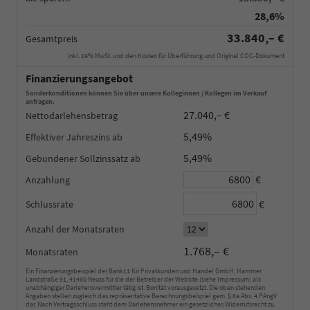
28,6%
33.840,– €
Gesamtpreis
inkl. 19% MwSt. und den Kosten für Überführung und Original COC-Dokument
Finanzierungsangebot
Sonderkonditionen können Sie über unsere Kolleginnen / Kollegen im Verkauf
anfragen.
27.040,– €
Nettodarlehensbetrag
5,49%
Effektiver Jahreszins
5,49%
Gebundener Sollzinssatz
€
Anzahlung
€
Schlussrate
Anzahl der Monatsraten
1.768,– €
Monatsraten
Ein Finanzierungsbeispiel der Bank11 für Privatkunden und Handel GmbH, Hammer
Landstraße 91, 41460 Neuss für die der Betreiber der Website (siehe Impressum) als
unabhängiger Darlehensvermittler tätig ist. Bonität vorausgesetzt. Die oben stehenden
Angaben stellen zugleich das repräsentative Berechnungsbeispiel gem. § 6a Abs. 4 PAngV
dar. Nach Vertragsschluss steht dem Darlehensnehmer ein gesetzliches Widerrufsrecht zu.