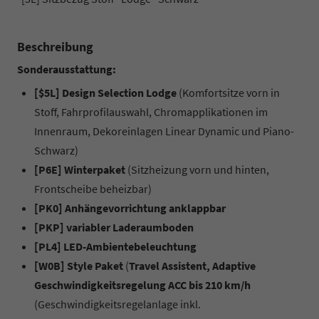
Beschreibung
Sonderausstattung:
[$5L] Design Selection Lodge
(Komfortsitze vorn in
Stoff, Fahrprofilauswahl, Chromapplikationen im
Innenraum, Dekoreinlagen Linear Dynamic und Piano-
Schwarz)
[P6E] Winterpaket
(Sitzheizung vorn und hinten,
Frontscheibe beheizbar)
[PK0] Anhängevorrichtung anklappbar
[PKP] variabler Laderaumboden
[PL4] LED-Ambientebeleuchtung
[W0B] Style Paket
(
Travel Assistent, Adaptive
Geschwindigkeitsregelung ACC bis 210 km/h
(Geschwindigkeitsregelanlage inkl.