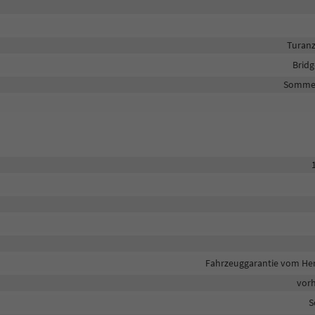
Turanz
Brid
Sommer
Fahrzeuggarantie vom Her
vor
S