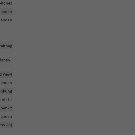
tphones
handen
handen
rairbag
daptiv
d View)
handen
enkung
rnlicht
nenkit
handen
ess Go)