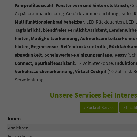
Fahrprofilauswahl, Fenster vorn und hinten elektrisch
, Ge
Gepäckraumabdeckung, Gepäckraumbeleuchtung, Isofix,
K
Multifunktionslenkrad beheizbar
, LED-Rückleuchten, LED-
Tagfahrlicht, blendfreies Fernlicht Assistent, Lendenwirbe
hinten, Müdigkeitserkennung, Aufmerksamkeitserkennu
hinten, Regensensor, Reifendruckkontrolle, Rückfahrka
abgedunkelt, Scheinwerfer-Reinigungsanlage, Kessy
(Sch
Connect, Spurhalteassistent
, 12 Volt Steckdose,
Induktion
Verkehrszeichenerkennung
,
Virtual Cockpit
(10 Zoll inkl.
Servolenkung
Unsere Services bei Inter
» Rückruf-Service
» Inza
Innen
Armlehnen
Fensterheber