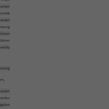
handen
tomatik
handen
heizung
 hinten
ifahrer
rersitz
uerung
ert,
handen
handen
igation