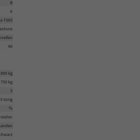
B
A
a T005
gestone
reifen
96
1900 kg
750 kg
5
5-türig
%
steller
handen
chwarz