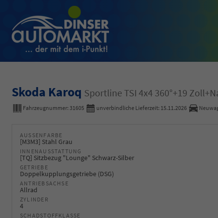
Skoda Karoq
Sportline TSI 4x4 360°+19 Zoll+
Fahrzeugnummer:
31605
unverbindliche Lieferzeit:
15.11.2026
Neuwa
AUSSENFARBE
[M3M3] Stahl Grau
INNENAUSSTATTUNG
[TQ] Sitzbezug "Lounge" Schwarz-Silber
GETRIEBE
Doppelkupplungsgetriebe (DSG)
ANTRIEBSACHSE
Allrad
ZYLINDER
4
SCHADSTOFFKLASSE