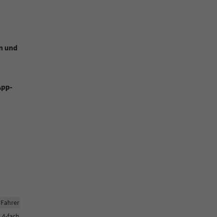
rn und
App-
 Fahrer
h 4-fach