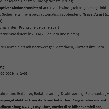
-Touchscreen, Gehsten- und Sprachsteuerung)
ptiver Abstandsassistent ACC
(Geschwindigkeitsregelanlage inkl.
g
, Sicherheitsinnenspiegl automatisch abblendend,
Travel Assist
(p
t))
ung hinten, Frontscheibe beheizbar)
rklenkassistent inkl. ParkPilot vorn und hinten)
eder kombiniert mit hochwertigen Materialen, Komfortsitze vorn,
ung
100.000 km (2+3)
Fahrer und Beifahrer, Beifahrerairbag-Deaktivierung, Seitenairbag 
spiegel elektrisch einstell- und beheizbar, Berganfahrassistent
,
Radioempfang DAB+, Easy Start, Vordersitze höhenverstellbar,