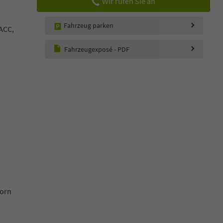
Wir rufen Sie an
Fahrzeug parken
ACC,
Fahrzeugexposé - PDF
vorn