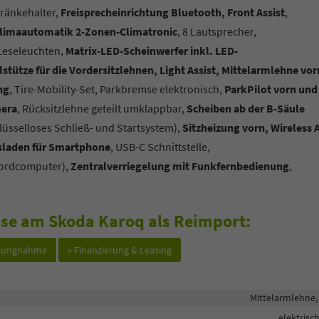
tränkehalter,
Freisprecheinrichtung Bluetooth, Front Assist
,
limaautomatik 2-Zonen-Climatronic
, 8 Lautsprecher,
Leseleuchten,
Matrix-LED-Scheinwerfer inkl. LED-
lstütze für die Vordersitzlehnen, Light Assist, Mittelarmlehne vo
ng
, Tire-Mobility-Set, Parkbremse elektronisch,
ParkPilot vorn und
mera
, Rücksitzlehne geteilt umklappbar,
Scheiben ab der B-Säule
lüsselloses Schließ- und Startsystem),
Sitzheizung vorn, Wireless 
sladen für Smartphone
, USB-C Schnittstelle,
 Bordcomputer),
Zentralverriegelung mit Funkfernbedienung
,
esse am Skoda Karoq als Reimport:
hlungnahme
» Finanzierung & Leasing
Mittelarmlehne,
elektrisc