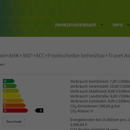
FAHRZEUGVERKAUF
INFO
Navi+AHK+360°+ACC+Frontscheibe beheizbar+Travel As
gen
Verbrauch kombiniert:
7,90 l/100k
Verbrauch Innenstadt:
10,00 l/100
Verbrauch Stadtrand:
8,00 l/100km
Verbrauch Landstraße:
6,90 l/100
Verbrauch Autobahn:
8,00 l/100km
CO
-Emissionen:
180,00 g/km
2
CO
-Klasse:
G
2
Energiekosten bei 15.000 km pro J
Download
2.066,64 €
CO2 Kosten (niedrig)
(Kosten