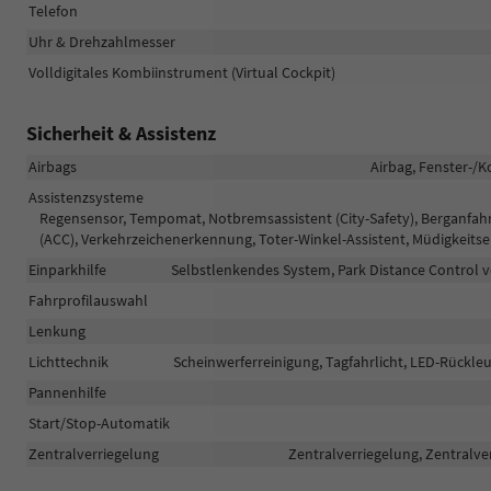
Telefon
Uhr & Drehzahlmesser
Volldigitales Kombiinstrument (Virtual Cockpit)
Sicherheit & Assistenz
Airbags
Airbag, Fenster-/K
Assistenzsysteme
Regensensor, Tempomat, Notbremsassistent (City-Safety), Berganfah
(ACC), Verkehrzeichenerkennung, Toter-Winkel-Assistent, Müdigkeit
Einparkhilfe
Selbstlenkendes System, Park Distance Control v
Fahrprofilauswahl
Lenkung
Lichttechnik
Scheinwerferreinigung, Tagfahrlicht, LED-Rückleuc
Pannenhilfe
Start/Stop-Automatik
Zentralverriegelung
Zentralverriegelung, Zentralve