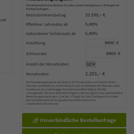
Sonderkonditionen können Sie über unsere Kolleginnen / Kollegen im
Verkauf anfragen.
33.590,– €
Nettodarlehensbetrag
nitt
5,49%
Effektiver Jahreszins
5,49%
Gebundener Sollzinssatz
€
Anzahlung
€
Schlussrate
Anzahl der Monatsraten
2.201,– €
Monatsraten
Ein Finanzierungsbeispiel der Bank11 für Privatkunden und Handel GmbH,
Hammer Landstraße 91, 41460 Neuss für die der Betreiber der Website (siehe
Impressum) als unabhängiger Darlehensvermittler tätig ist. Bonität
vorausgesetzt. Die oben stehenden Angaben stellen zugleich das repräsentative
Berechnungsbeispiel gem. § 6a Abs. 4 PAngV dar. Nach Vertragsschluss steht
dem Darlehensnehmer ein gesetzliches Widerrufsrecht zu.
unverbindliche Berechnung
Unverbindliche Bestellanfrage