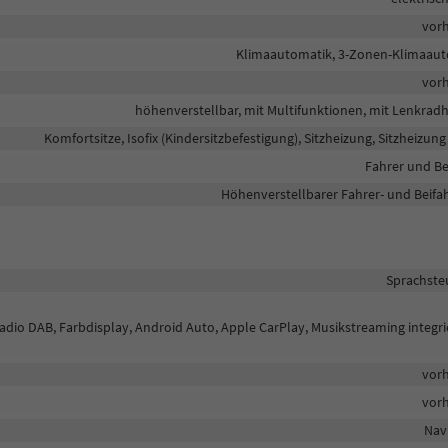
vor
Klimaautomatik, 3-Zonen-Klimaau
vor
höhenverstellbar, mit Multifunktionen, mit Lenkrad
Komfortsitze, Isofix (Kindersitzbefestigung), Sitzheizung, Sitzheizung
Fahrer und Be
Höhenverstellbarer Fahrer- und Beifah
Sprachste
lradio DAB, Farbdisplay, Android Auto, Apple CarPlay, Musikstreaming integri
vor
vor
Nav