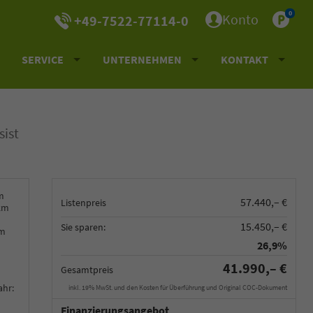
0
Konto
+49-7522-77114-0
SERVICE
UNTERNEHMEN
KONTAKT
sist
m
57.440,– €
Listenpreis
km
15.450,– €
Sie sparen:
km
26,9%
41.990,– €
Gesamtpreis
ahr:
inkl. 19% MwSt. und den Kosten für Überführung und Original COC-Dokument
Finanzierungsangebot