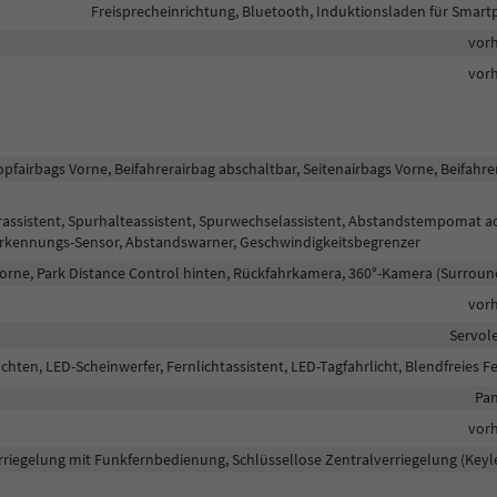
Freisprecheinrichtung, Bluetooth, Induktionsladen für Smar
vor
vor
opfairbags Vorne, Beifahrerairbag abschaltbar, Seitenairbags Vorne, Beifahre
rassistent, Spurhalteassistent, Spurwechselassistent, Abstandstempomat a
serkennungs-Sensor, Abstandswarner, Geschwindigkeitsbegrenzer
orne, Park Distance Control hinten, Rückfahrkamera, 360°-Kamera (Surroun
vor
Servol
hten, LED-Scheinwerfer, Fernlichtassistent, LED-Tagfahrlicht, Blendfreies Fe
Pan
vor
rriegelung mit Funkfernbedienung, Schlüssellose Zentralverriegelung (Keyl