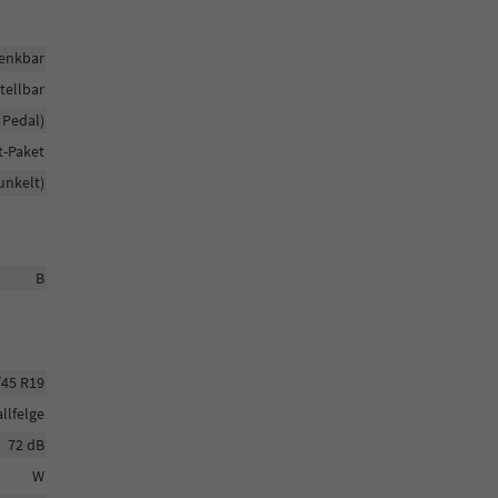
enkbar
tellbar
 Pedal)
t-Paket
unkelt)
B
/45 R19
llfelge
72 dB
W