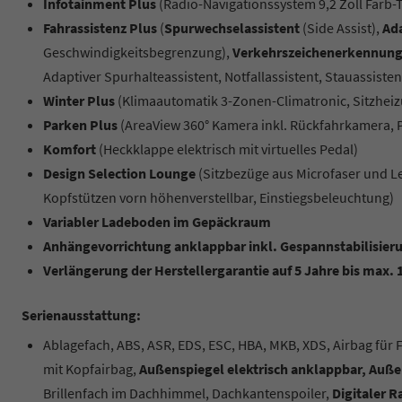
Infotainment Plus
(Radio-Navigationssystem 9,2 Zoll Farb
Fahrassistenz Plus
(
Spurwechselassistent
(Side Assist),
Ada
Geschwindigkeitsbegrenzung),
Verkehrszeichenerkennun
Adaptiver Spurhalteassistent, Notfallassistent, Stauassisten
Winter Plus
(Klimaautomatik 3-Zonen-Climatronic, Sitzheiz
Parken Plus
(AreaView 360° Kamera inkl. Rückfahrkamera, Pa
Komfort
(Heckklappe elektrisch mit virtuelles Pedal)
Design Selection Lounge
(Sitzbezüge aus Microfaser und L
Kopfstützen vorn höhenverstellbar, Einstiegsbeleuchtung)
Variabler Ladeboden im Gepäckraum
Anhängevorrichtung anklappbar inkl. Gespannstabilisier
Verlängerung der Herstellergarantie auf 5 Jahre bis max. 
Serienausstattung:
Ablagefach, ABS, ASR, EDS, ESC, HBA, MKB, XDS, Airbag für 
mit Kopfairbag,
Außenspiegel elektrisch anklappbar, Außen
Brillenfach im Dachhimmel, Dachkantenspoiler,
Digitaler 