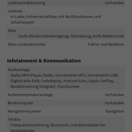
Laderaumabdeckung
vorhanden
Lenkrad
in Leder, höhenverstellbar, mit Multifunktionen, mit
Schaltwippen
Sitze
Isofix (Kindersitzbefestigung), Sitzheizung, Isofix Beifahrersitz
Sitze: Lordosenstütze
Fahrer und Beifahrer
Infotainment & Kommunikation
Audioanlage
Radio/MP3-Player, Radio, Schnittstelle MP3, Schnittstelle USB,
Digitalradio DAB, Farbdisplay, Android Auto, Apple CarPlay,
Musikstreaming integriert, Touchscreen
Außentemperaturanzeige
vorhanden
Bordcomputer
vorhanden
Navigationssystem
Navigation
Telefon
Freisprecheinrichtung, Bluetooth, Induktionsladen für
Smartphones