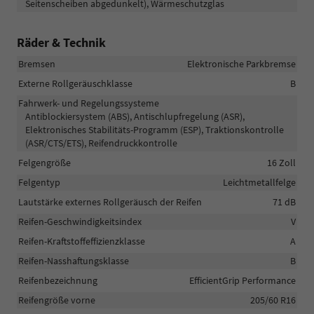
Seitenscheiben abgedunkelt), Wärmeschutzglas
Räder & Technik
Bremsen
Elektronische Parkbremse
Externe Rollgeräuschklasse
B
Fahrwerk- und Regelungssysteme
Antiblockiersystem (ABS), Antischlupfregelung (ASR),
Elektronisches Stabilitäts-Programm (ESP), Traktionskontrolle
(ASR/CTS/ETS), Reifendruckkontrolle
Felgengröße
16 Zoll
Felgentyp
Leichtmetallfelge
Lautstärke externes Rollgeräusch der Reifen
71 dB
Reifen-Geschwindigkeitsindex
V
Reifen-Kraftstoffeffizienzklasse
A
Reifen-Nasshaftungsklasse
B
Reifenbezeichnung
EfficientGrip Performance
Reifengröße vorne
205/60 R16