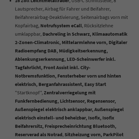
16 Zoll Leichtmetallräder
, USB-C Schnittstelle, 8
Lautsprecher, Airbag für Fahrer und Beifahrer,
Beifahrerairbag-Deaktivierung, Seitenairbags vorn mit
Kopfairbag,
Notrufsystem eCall
, Rücksitzlehne
umklappbar,
Dachreling in Schwarz, Klimaautomatik
2-Zonen-Climatronic, Mittelarmlehne vorn, Digitaler
Radioempfang DAB, Müdigkeitserkennung,
Ablenkungserkennung, LED-Scheinwerfer inkl.
Tagfahrlicht, Front Assist inkl. City-
Notbremsfunktion, Fensterheber vorn und hinten
elektrisch, Berganfahrassistent, Easy Start
"Startknopf",
Zentralverriegelung mit
Funkfernbedienung, Lichtsensor, Regensensor,
Außenspiegel elektrisch anklappbar, Außenspiegel
elektrisch einstell- und beheizbar, Isofix, Isofix
Beifahrersitz, Freisprecheinrichtung Bluetooth,
Reserverad als Notrad
,
Sitzheizung vorn, ParkPilot