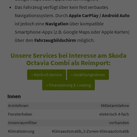
Das Fahrzeug verfügt über kein fest verbautes
Navigationssystem. Durch
Apple CarPlay / Android Auto
ist jedoch eine
Navigation
über kompatible
Smartphone-Apps (z.B. Google Maps oder Apple Karten)
über den
Fahrzeugbildschirm
möglich.
Unsere Services bei Interesse am Skoda
Octavia Combi als Reimport:
» Rückruf-Service
» Inzahlungnahme
» Finanzierung & Leasing
Innen
Armlehnen
Mittelarmlehne
Fensterheber
elektrisch 4-fach
Innenraumfilter
vorhanden
Klimatisierung
Klimaautomatik, 2-Zonen-Klimaautomatik