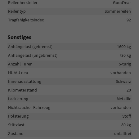
Reifenhersteller
GoodYear
Reifentyp
Sommerreifen
Tragfähigkeitsindex
92
Sonstiges
Anhängelast (gebremst)
1600 kg
Anhängelast (ungebremst)
730 kg
Anzahl Türen
5-türig
HU/AU neu
vorhanden
Innenausstattung
Schwarz
Kilometerstand
20
Lackierung
Metallic
Nichtraucher-Fahrzeug
vorhanden
Polsterung
Stoff
Stützlast
80 kg
Zustand
unfallfrei