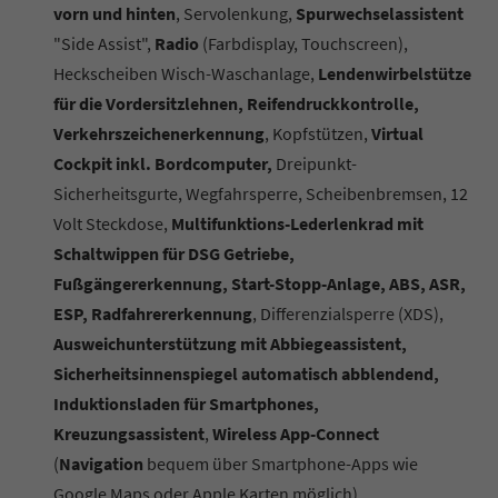
vorn und hinten
, Servolenkung,
Spurwechselassistent
"Side Assist",
Radio
(Farbdisplay, Touchscreen),
Heckscheiben Wisch-Waschanlage,
Lendenwirbelstütze
für die Vordersitzlehnen, Reifendruckkontrolle,
Verkehrszeichenerkennung
, Kopfstützen,
Virtual
Cockpit inkl. Bordcomputer,
Dreipunkt-
Sicherheitsgurte, Wegfahrsperre, Scheibenbremsen, 12
Volt Steckdose,
Multifunktions-Lederlenkrad mit
Schaltwippen für DSG Getriebe,
Fußgängererkennung, Start-Stopp-Anlage, ABS, ASR,
ESP, Radfahrererkennung
, Differenzialsperre (XDS),
Ausweichunterstützung mit Abbiegeassistent,
Sicherheitsinnenspiegel automatisch abblendend,
Induktionsladen für Smartphones,
Kreuzungsassistent
,
Wireless App-Connect
(
Navigation
bequem über Smartphone-Apps wie
Google Maps oder Apple Karten möglich)