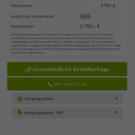
€
Schlussrate
Anzahl der Monatsraten
1.755,– €
Monatsraten
Ein Finanzierungsbeispiel der Bank11 für Privatkunden und Handel GmbH, Hammer
Landstraße 91, 41460 Neuss für die der Betreiber der Website (siehe Impressum) als
unabhängiger Darlehensvermittler tätig ist. Bonität vorausgesetzt. Die oben stehenden
Angaben stellen zugleich das repräsentative Berechnungsbeispiel gem. § 6a Abs. 4 PAngV
dar. Nach Vertragsschluss steht dem Darlehensnehmer ein gesetzliches Widerrufsrecht zu.
unverbindliche Berechnung
Unverbindliche Bestellanfrage
Wir rufen Sie an
Fahrzeug parken
Fahrzeugexposé - PDF