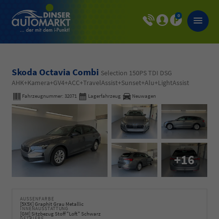
0
Skoda Octavia Combi
Selection 150PS TDI DSG
AHK+Kamera+GV4+ACC+TravelAssist+Sunset+Alu+LightAssist
Fahrzeugnummer:
32071
Lagerfahrzeug
Neuwagen
+16
AUSSENFARBE
[5X5X] Graphit Grau Metallic
INNENAUSSTATTUNG
[GM] Sitzbezug Stoff "Loft" Schwarz
GETRIEBE