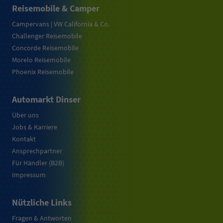
Reisemobile & Camper
Campervans | VW California & Co.
Challenger Reisemobile
Concorde Reisemobile
Morelo Reisemobile
Phoenix Reisemobile
Automarkt Dinser
Über uns
Jobs & Karriere
Kontakt
Ansprechpartner
Für Händler (B2B)
Impressum
Nützliche Links
Fragen & Antworten