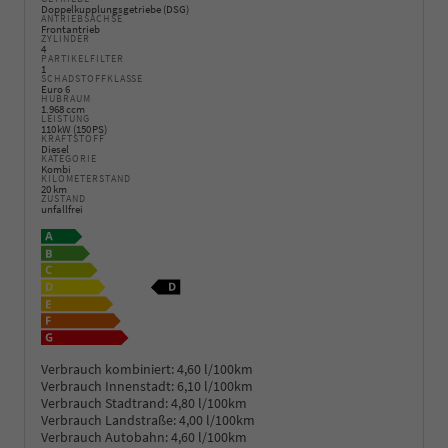
Doppelkupplungsgetriebe (DSG)
ANTRIEBSACHSE
Frontantrieb
ZYLINDER
4
PARTIKELFILTER
1
SCHADSTOFFKLASSE
Euro 6
HUBRAUM
1.968 ccm
LEISTUNG
110 kW (150 PS)
KRAFTSTOFF
Diesel
KATEGORIE
Kombi
KILOMETERSTAND
20 km
ZUSTAND
unfallfrei
Verbrauch kombiniert:
4,60 l/100km
Verbrauch Innenstadt:
6,10 l/100km
Verbrauch Stadtrand:
4,80 l/100km
Verbrauch Landstraße:
4,00 l/100km
Verbrauch Autobahn:
4,60 l/100km