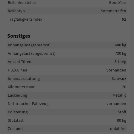
Reifenhersteller
GoodYear
Reifentyp
Sommerreifen
Tragfähigkeitsindex
92
Sonstiges
Anhängelast (gebremst)
1600 kg
Anhängelast (ungebremst)
730 kg
Anzahl Türen
5-türig
HU/AU neu
vorhanden
Innenausstattung
Schwarz
Kilometerstand
20
Lackierung
Metallic
Nichtraucher-Fahrzeug
vorhanden
Polsterung
Stoff
Stützlast
80 kg
Zustand
unfallfrei