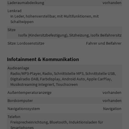
Laderaumabdeckung
vorhanden
Lenkrad
in Leder, höhenverstellbar, mit Multifunktionen, mit
Schaltwippen
Sitze
Isofix (Kindersitzbefestigung), Sitzheizung, Isofix Beifahrersitz
Sitze: Lordosenstütze
Fahrer und Beifahrer
Infotainment & Kommunikation
Audioanlage
Radio/MP3-Player, Radio, Schnittstelle MP3, Schnittstelle USB,
Digitalradio DAB, Farbdisplay, Android Auto, Apple CarPlay,
Musikstreaming integriert, Touchscreen
Außentemperaturanzeige
vorhanden
Bordcomputer
vorhanden
Navigationssystem
Navigation
Telefon
Freisprecheinrichtung, Bluetooth, Induktionsladen für
Smartphones