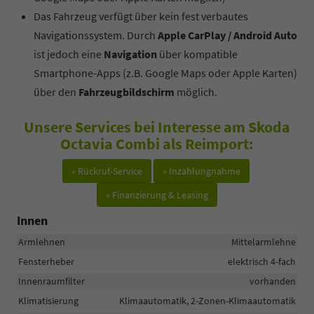
Das Fahrzeug verfügt über kein fest verbautes
Navigationssystem. Durch
Apple CarPlay / Android Auto
ist jedoch eine
Navigation
über kompatible
Smartphone-Apps (z.B. Google Maps oder Apple Karten)
über den
Fahrzeugbildschirm
möglich.
Unsere Services bei Interesse am Skoda
Octavia Combi als Reimport:
» Rückruf-Service
» Inzahlungnahme
» Finanzierung & Leasing
Innen
Armlehnen
Mittelarmlehne
Fensterheber
elektrisch 4-fach
Innenraumfilter
vorhanden
Klimatisierung
Klimaautomatik, 2-Zonen-Klimaautomatik