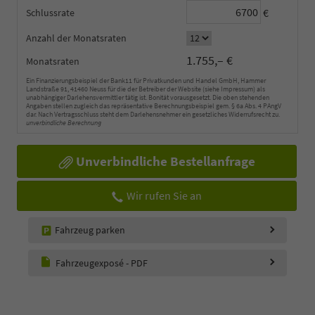
€
Schlussrate
Anzahl der Monatsraten
1.755,– €
Monatsraten
Ein Finanzierungsbeispiel der Bank11 für Privatkunden und Handel GmbH, Hammer
Landstraße 91, 41460 Neuss für die der Betreiber der Website (siehe Impressum) als
unabhängiger Darlehensvermittler tätig ist. Bonität vorausgesetzt. Die oben stehenden
Angaben stellen zugleich das repräsentative Berechnungsbeispiel gem. § 6a Abs. 4 PAngV
dar. Nach Vertragsschluss steht dem Darlehensnehmer ein gesetzliches Widerrufsrecht zu.
unverbindliche Berechnung
Unverbindliche Bestellanfrage
Wir rufen Sie an
Fahrzeug parken
Fahrzeugexposé - PDF