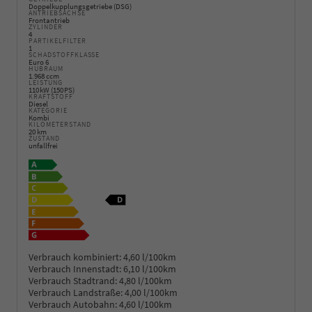
Doppelkupplungsgetriebe (DSG)
ANTRIEBSACHSE
Frontantrieb
ZYLINDER
4
PARTIKELFILTER
1
SCHADSTOFFKLASSE
Euro 6
HUBRAUM
1.968 ccm
LEISTUNG
110 kW (150 PS)
KRAFTSTOFF
Diesel
KATEGORIE
Kombi
KILOMETERSTAND
20 km
ZUSTAND
unfallfrei
Verbrauch kombiniert:
4,60 l/100km
Verbrauch Innenstadt:
6,10 l/100km
Verbrauch Stadtrand:
4,80 l/100km
Verbrauch Landstraße:
4,00 l/100km
Verbrauch Autobahn:
4,60 l/100km