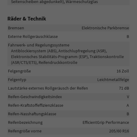
Seitenscheiben abgedunkelt), Wärmeschutzglas
Räder & Technik
Bremsen
Elektronische Parkbremse
Externe Rollgeräuschklasse
B
Fahrwerk- und Regelungssysteme
Antiblockiersystem (ABS), Antischlupfregelung (ASR),
Elektronisches Stabilitäts-Programm (ESP), Traktionskontrolle
(ASR/CTS/ETS), Reifendruckkontrolle
Felgengröße
16 Zoll
Felgentyp
Leichtmetallfelge
Lautstärke externes Rollgeräusch der Reifen
71 dB
Reifen-Geschwindigkeitsindex
V
Reifen-Kraftstoffeffizienzklasse
A
Reifen-Nasshaftungsklasse
B
Reifenbezeichnung
EfficientGrip Performance
Reifengröße vorne
205/60 R16