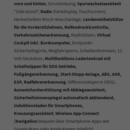
vorn und hinten
, Servolenkung,
Spurwechselassistent
"Side Assist",
Radio
(Farbdisplay, Touchscreen),
Heckscheiben Wisch-Waschanlage,
Lendenwirbelstütze
für die Vordersitzlehnen, Reifendruckkontrolle,
Verkehrszeichenerkennung
, Kopfstützen,
Virtual
Cockpit inkl. Bordcomputer,
Dreipunkt-
Sicherheitsgurte, Wegfahrsperre, Scheibenbremsen, 12
Volt Steckdose,
Multifunktions-Lederlenkrad mit
Schaltwippen für DSG Getriebe,
Fußgängererkennung, Start-Stopp-Anlage, ABS, ASR,
ESP, Radfahrererkennung
, Differenzialsperre (XDS),
Ausweichunterstützung mit Abbiegeassistent,
Sicherheitsinnenspiegel automatisch abblendend,
Induktionsladen für Smartphones,
Kreuzungsassistent
,
Wireless App-Connect
(
Navigation
bequem über Smartphone-Apps wie
Google Maps oder Apple Karten möglich)