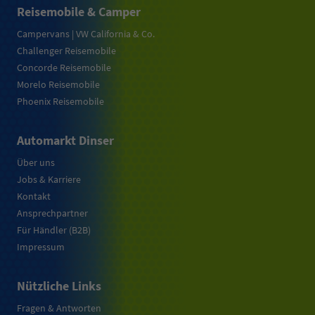
Reisemobile & Camper
Campervans | VW California & Co.
Challenger Reisemobile
Concorde Reisemobile
Morelo Reisemobile
Phoenix Reisemobile
Automarkt Dinser
Über uns
Jobs & Karriere
Kontakt
Ansprechpartner
Für Händler (B2B)
Impressum
Nützliche Links
Fragen & Antworten