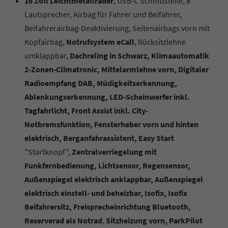
16 Zoll Leichtmetallräder
, USB-C Schnittstelle, 8
Lautsprecher, Airbag für Fahrer und Beifahrer,
Beifahrerairbag-Deaktivierung, Seitenairbags vorn mit
Kopfairbag,
Notrufsystem eCall
, Rücksitzlehne
umklappbar,
Dachreling in Schwarz, Klimaautomatik
2-Zonen-Climatronic, Mittelarmlehne vorn, Digitaler
Radioempfang DAB, Müdigkeitserkennung,
Ablenkungserkennung, LED-Scheinwerfer inkl.
Tagfahrlicht, Front Assist inkl. City-
Notbremsfunktion, Fensterheber vorn und hinten
elektrisch, Berganfahrassistent, Easy Start
"Startknopf",
Zentralverriegelung mit
Funkfernbedienung, Lichtsensor, Regensensor,
Außenspiegel elektrisch anklappbar, Außenspiegel
elektrisch einstell- und beheizbar, Isofix, Isofix
Beifahrersitz, Freisprecheinrichtung Bluetooth,
Reserverad als Notrad
,
Sitzheizung vorn, ParkPilot