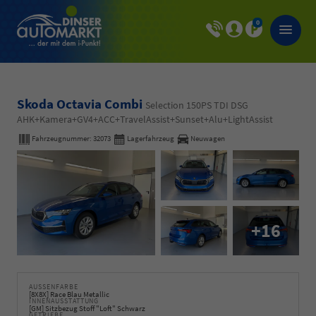
0
Skoda Octavia Combi
Selection 150PS TDI DSG
AHK+Kamera+GV4+ACC+TravelAssist+Sunset+Alu+LightAssist
Fahrzeugnummer:
32073
Lagerfahrzeug
Neuwagen
+16
AUSSENFARBE
[8X8X] Race Blau Metallic
INNENAUSSTATTUNG
[GM] Sitzbezug Stoff "Loft" Schwarz
GETRIEBE