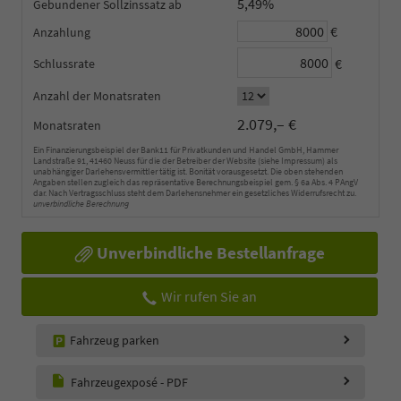
5,49%
Gebundener Sollzinssatz
€
Anzahlung
€
Schlussrate
Anzahl der Monatsraten
2.079,– €
Monatsraten
Ein Finanzierungsbeispiel der Bank11 für Privatkunden und Handel GmbH, Hammer
Landstraße 91, 41460 Neuss für die der Betreiber der Website (siehe Impressum) als
unabhängiger Darlehensvermittler tätig ist. Bonität vorausgesetzt. Die oben stehenden
Angaben stellen zugleich das repräsentative Berechnungsbeispiel gem. § 6a Abs. 4 PAngV
dar. Nach Vertragsschluss steht dem Darlehensnehmer ein gesetzliches Widerrufsrecht zu.
unverbindliche Berechnung
Unverbindliche Bestellanfrage
Wir rufen Sie an
Fahrzeug parken
Fahrzeugexposé - PDF