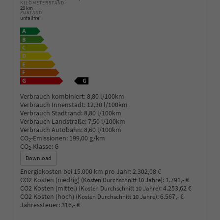
KILOMETERSTAND
20 km
ZUSTAND
unfallfrei
Verbrauch kombiniert:
8,80 l/100km
Verbrauch Innenstadt:
12,30 l/100km
Verbrauch Stadtrand:
8,80 l/100km
Verbrauch Landstraße:
7,50 l/100km
Verbrauch Autobahn:
8,60 l/100km
CO
-Emissionen:
199,00 g/km
2
CO
-Klasse:
G
2
Download
Energiekosten bei 15.000 km pro Jahr:
2.302,08 €
CO2 Kosten (niedrig)
:
1.791,- €
(Kosten Durchschnitt 10 Jahre)
CO2 Kosten (mittel)
:
4.253,62 €
(Kosten Durchschnitt 10 Jahre)
CO2 Kosten (hoch)
:
6.567,- €
(Kosten Durchschnitt 10 Jahre)
Jahressteuer:
316,- €