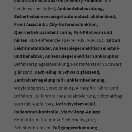
elektrisch einstellbar mit Memory-Funktion
und
Lendenwirbelstütze),
Ambientebeleuchtung
,
Sicherheitsinnenspiegel automatisch abblendend,
Front Assist inkl. City-Notbremsfunktion,
Querverkehrassistent vorne, ParkPilot vorn und
hinten
, XDS-Differenzielsperre, ABS, ASR, ESC,
19 Zoll
Leichtmetallräder, Außenspiegel elektrisch einstell-
und beheizbar, Außenspiegel elektrisch anklappbar
,
Beifahrerspiegelabsenkung, Fensterleisten in Schwarz
glänzend,
Dachreling in Schwarz glänzend,
Zentralverriegelung mit Funkfernbedienung
,
Wegfahrsperre, Servolenkung, Airbag für Fahrer und
Beifahrer, Beifahrerairbag-Deaktivierung, Seitenairbag
vorn mit Kopfairbag,
Notrufsystem eCall,
Reifendruckkontrolle, Start-Stopp-Anlage
,
Kopfstützen, Dreipunkt-Sicherheitsgurte,
Scheibenbremsen,
Fußgängererkennung,