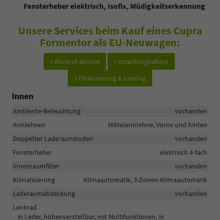
Fensterheber elektrisch, Isofix, Müdigkeitserkennung
Unsere Services beim Kauf eines Cupra
Formentor als EU-Neuwagen:
» Rückruf-Service
» Inzahlungnahme
» Finanzierung & Leasing
Innen
Ambiente-Beleuchtung
vorhanden
Armlehnen
Mittelarmlehne, Vorne und hinten
Doppelter Laderaumboden
vorhanden
Fensterheber
elektrisch 4-fach
Innenraumfilter
vorhanden
Klimatisierung
Klimaautomatik, 3-Zonen-Klimaautomatik
Laderaumabdeckung
vorhanden
Lenkrad
in Leder, höhenverstellbar, mit Multifunktionen, in