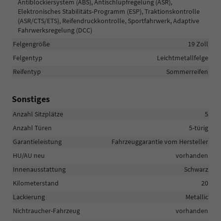
Antiblockiersystem (ABS), Antischlupfregelung (ASR),
Elektronisches Stabilitäts-Programm (ESP), Traktionskontrolle
(ASR/CTS/ETS), Reifendruckkontrolle, Sportfahrwerk, Adaptive
Fahrwerksregelung (DCC)
Felgengröße
19 Zoll
Felgentyp
Leichtmetallfelge
Reifentyp
Sommerreifen
Sonstiges
Anzahl Sitzplätze
5
Anzahl Türen
5-türig
Garantieleistung
Fahrzeuggarantie vom Hersteller
HU/AU neu
vorhanden
Innenausstattung
Schwarz
Kilometerstand
20
Lackierung
Metallic
Nichtraucher-Fahrzeug
vorhanden