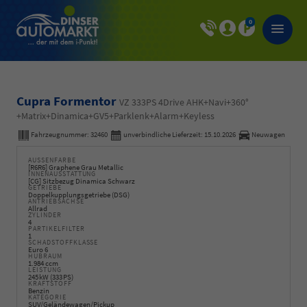
0
Cupra Formentor
VZ 333PS 4Drive AHK+Navi+360°
+Matrix+Dinamica+GV5+Parklenk+Alarm+Keyless
Fahrzeugnummer:
32460
unverbindliche Lieferzeit:
15.10.2026
Neuwagen
AUSSENFARBE
[R6R6] Graphene Grau Metallic
INNENAUSSTATTUNG
[CG] Sitzbezug Dinamica Schwarz
GETRIEBE
Doppelkupplungsgetriebe (DSG)
ANTRIEBSACHSE
Allrad
ZYLINDER
4
PARTIKELFILTER
1
SCHADSTOFFKLASSE
Euro 6
HUBRAUM
1.984 ccm
LEISTUNG
245 kW (333 PS)
KRAFTSTOFF
Benzin
KATEGORIE
SUV/Geländewagen/Pickup