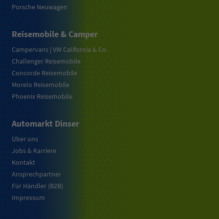
Porsche Neuwagen
Reisemobile & Camper
Campervans | VW California & Co.
Challenger Reisemobile
Concorde Reisemobile
Morelo Reisemobile
Phoenix Reisemobile
Automarkt Dinser
Über uns
Jobs & Karriere
Kontakt
Ansprechpartner
Für Händler (B2B)
Impressum