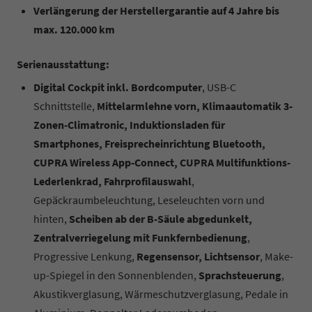
Verlängerung der Herstellergarantie auf 4 Jahre bis
max. 120.000 km
Serienausstattung:
Digital Cockpit inkl. Bordcomputer
, USB-C
Schnittstelle,
Mittelarmlehne vorn, Klimaautomatik 3-
Zonen-Climatronic, Induktionsladen für
Smartphones, Freisprecheinrichtung Bluetooth,
CUPRA Wireless App-Connect, CUPRA Multifunktions-
Lederlenkrad, Fahrprofilauswahl
,
Gepäckraumbeleuchtung, Leseleuchten vorn und
hinten,
Scheiben ab der B-Säule abgedunkelt,
Zentralverriegelung mit Funkfernbedienung
,
Progressive Lenkung,
Regensensor, Lichtsensor
, Make-
up-Spiegel in den Sonnenblenden,
Sprachsteuerung
,
Akustikverglasung, Wärmeschutzverglasung, Pedale in