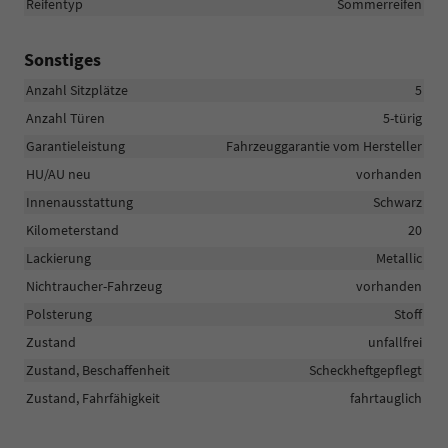
Reifentyp
Sommerreifen
Sonstiges
Anzahl Sitzplätze
5
Anzahl Türen
5-türig
Garantieleistung
Fahrzeuggarantie vom Hersteller
HU/AU neu
vorhanden
Innenausstattung
Schwarz
Kilometerstand
20
Lackierung
Metallic
Nichtraucher-Fahrzeug
vorhanden
Polsterung
Stoff
Zustand
unfallfrei
Zustand, Beschaffenheit
Scheckheftgepflegt
Zustand, Fahrfähigkeit
fahrtauglich