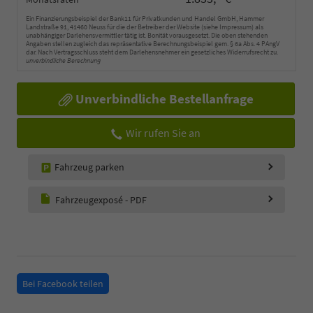
Ein Finanzierungsbeispiel der Bank11 für Privatkunden und Handel GmbH, Hammer
Landstraße 91, 41460 Neuss für die der Betreiber der Website (siehe Impressum) als
unabhängiger Darlehensvermittler tätig ist. Bonität vorausgesetzt. Die oben stehenden
Angaben stellen zugleich das repräsentative Berechnungsbeispiel gem. § 6a Abs. 4 PAngV
dar. Nach Vertragsschluss steht dem Darlehensnehmer ein gesetzliches Widerrufsrecht zu.
unverbindliche Berechnung
Unverbindliche Bestellanfrage
Wir rufen Sie an
Fahrzeug parken
Fahrzeugexposé - PDF
Bei Facebook teilen