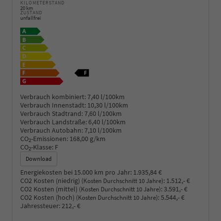
KILOMETERSTAND
20 km
ZUSTAND
unfallfrei
Verbrauch kombiniert:
7,40 l/100km
Verbrauch Innenstadt:
10,30 l/100km
Verbrauch Stadtrand:
7,60 l/100km
Verbrauch Landstraße:
6,40 l/100km
Verbrauch Autobahn:
7,10 l/100km
CO
-Emissionen:
168,00 g/km
2
CO
-Klasse:
F
2
Download
Energiekosten bei 15.000 km pro Jahr:
1.935,84 €
CO2 Kosten (niedrig)
:
1.512,- €
(Kosten Durchschnitt 10 Jahre)
CO2 Kosten (mittel)
:
3.591,- €
(Kosten Durchschnitt 10 Jahre)
CO2 Kosten (hoch)
:
5.544,- €
(Kosten Durchschnitt 10 Jahre)
Jahressteuer:
212,- €