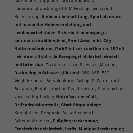
Aluminium, Doppelter Laderaumboden,
Laderaumabdeckung, CUPRA Einstiegsleisten mit
Beleuchtung,
Ambientebeleuchtung, Sportsitze vorn
mit manueller Höhenverstellung und
Lendenwirbelstütze, Sicherheitsinnenspiegel
automatisch abblendend, Front Assist inkl. City-
Notbremsfunktion, ParkPilot vorn und hinten, 18 Zoll
Leichtmetallräder, Außenspiegel elektrisch einstell-
und beheizbar
, Fensterleisten in Schwarz glänzend,
Dachreling in Schwarz glänzend
, ABS, ASR, ESC,
Wegfahrsperre, Servolenkung, Airbag für Fahrer und
Beifahrer, Beifahrerairbag-Deaktivierung, Seitenairbag
vorn mit Kopfairbag,
Notrufsystem eCall,
Reifendruckkontrolle, Start-Stopp-Anlage
,
Kopfstützen, Dreipunkt-Sicherheitsgurte,
Scheibenbremsen,
Fußgängererkennung,
Fensterheber elektrisch, Isofix, Müdigkeitserkennung