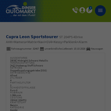
0
Cupra Leon Sportstourer
ST 204PS 4Drive
AHK+Mamera+Matrix+Navi+GV4+Kessy+Parklenk+Alarm
Fahrzeugnummer:
32467
unverbindliche Lieferzeit:
15.10.2026
Neuwagen
AUSSENFARBE
[0E0E] Midnight Schwarz Metallic
INNENAUSSTATTUNG
[AQ] Sitzbezug Stoff Schwarz
GETRIEBE
Doppelkupplungsgetriebe (DSG)
ANTRIEBSACHSE
Allrad
ZYLINDER
4
PARTIKELFILTER
1
SCHADSTOFFKLASSE
Euro 6
HUBRAUM
1.984 ccm
LEISTUNG
150 kW (204 PS)
KRAFTSTOFF
Benzin
KATEGORIE
Kombi