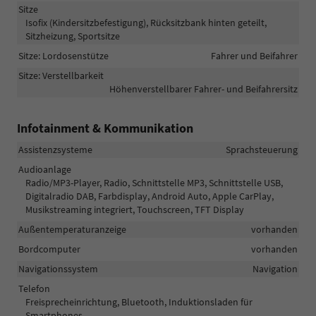
Sitze
Isofix (Kindersitzbefestigung), Rücksitzbank hinten geteilt,
Sitzheizung, Sportsitze
Sitze: Lordosenstütze
Fahrer und Beifahrer
Sitze: Verstellbarkeit
Höhenverstellbarer Fahrer- und Beifahrersitz
Infotainment & Kommunikation
Assistenzsysteme
Sprachsteuerung
Audioanlage
Radio/MP3-Player, Radio, Schnittstelle MP3, Schnittstelle USB,
Digitalradio DAB, Farbdisplay, Android Auto, Apple CarPlay,
Musikstreaming integriert, Touchscreen, TFT Display
Außentemperaturanzeige
vorhanden
Bordcomputer
vorhanden
Navigationssystem
Navigation
Telefon
Freisprecheinrichtung, Bluetooth, Induktionsladen für
Smartphones