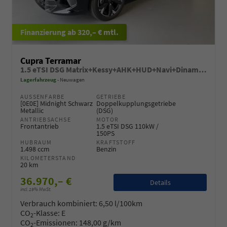
ab 320,– € mtl.
Cupra Terramar
1.5 eTSI DSG Matrix+Kessy+AHK+HUD+Navi+Dinamica+360°+eHeck+GV5
Lagerfahrzeug
Neuwagen
AUSSENFARBE
GETRIEBE
[0E0E] Midnight Schwarz
Doppelkupplungsgetriebe
Metallic
(DSG)
ANTRIEBSACHSE
MOTOR
Frontantrieb
1.5 eTSI DSG 110kW /
150PS
HUBRAUM
KRAFTSTOFF
1.498 ccm
Benzin
KILOMETERSTAND
20 km
36.970,– €
Details
incl. 19% MwSt.
Verbrauch kombiniert:
6,50 l/100km
CO
-Klasse:
E
2
CO
-Emissionen:
148,00 g/km
2