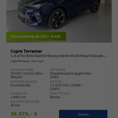
ab 320,– € mtl.
Cupra Terramar
1.5 eTSI DSG Matrix+Kessy+AHK+HUD+Navi+Dinamica+360°+eHeck+GV5
Lagerfahrzeug
Neuwagen
AUSSENFARBE
GETRIEBE
[2D2D] Cosmos-Blau
Doppelkupplungsgetriebe
Metallic
(DSG)
ANTRIEBSACHSE
MOTOR
Frontantrieb
1.5 eTSI DSG 110kW /
150PS
HUBRAUM
KRAFTSTOFF
1.498 ccm
Benzin
KILOMETERSTAND
20 km
36.970,– €
Details
incl. 19% MwSt.