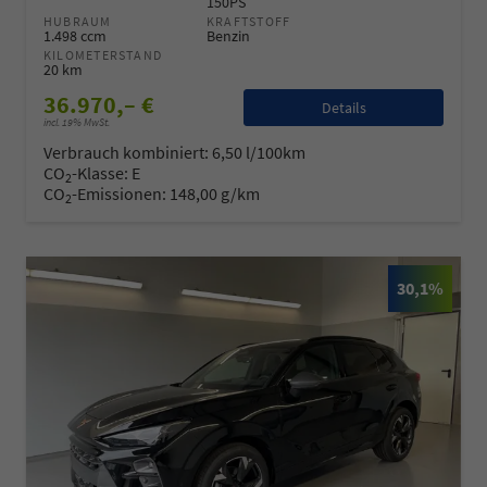
150PS
HUBRAUM
KRAFTSTOFF
1.498 ccm
Benzin
KILOMETERSTAND
20 km
36.970,– €
Details
incl. 19% MwSt.
Verbrauch kombiniert:
6,50 l/100km
CO
-Klasse:
E
2
CO
-Emissionen:
148,00 g/km
2
30,1%