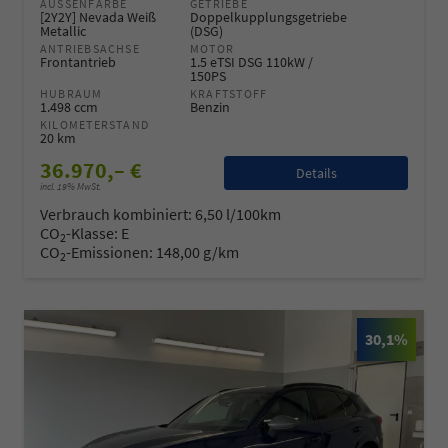
AUSSENFARBE
GETRIEBE
[2Y2Y] Nevada Weiß
Doppelkupplungsgetriebe
Metallic
(DSG)
ANTRIEBSACHSE
MOTOR
Frontantrieb
1.5 eTSI DSG 110kW /
150PS
HUBRAUM
KRAFTSTOFF
1.498 ccm
Benzin
KILOMETERSTAND
20 km
36.970,– €
Details
incl. 19% MwSt.
Verbrauch kombiniert:
6,50 l/100km
CO
-Klasse:
E
2
CO
-Emissionen:
148,00 g/km
2
30,1%