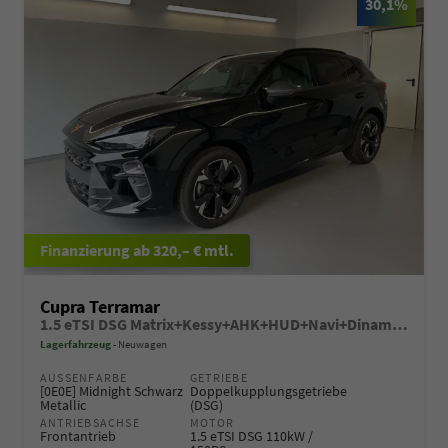
30,1%
ab 320,– € mtl.
Cupra Terramar
1.5 eTSI DSG Matrix+Kessy+AHK+HUD+Navi+Dinamica+360°+eHeck+GV5
Lagerfahrzeug
Neuwagen
AUSSENFARBE
GETRIEBE
[0E0E] Midnight Schwarz
Doppelkupplungsgetriebe
Metallic
(DSG)
ANTRIEBSACHSE
MOTOR
Frontantrieb
1.5 eTSI DSG 110kW /