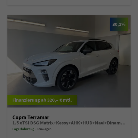
30,1%
ab 320,– € mtl.
Cupra Terramar
1.5 eTSI DSG Matrix+Kessy+AHK+HUD+Navi+Dinamica+360°+eHeck+GV5
Lagerfahrzeug
Neuwagen