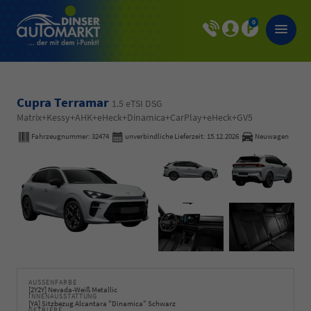
0
Cupra Terramar
1.5 eTSI DSG
Matrix+Kessy+AHK+eHeck+Dinamica+CarPlay+eHeck+GV5
Fahrzeugnummer:
32474
unverbindliche Lieferzeit:
15.12.2026
Neuwagen
AUSSENFARBE
[2Y2Y] Nevada-Weiß Metallic
INNENAUSSTATTUNG
[YA] Sitzbezug Alcantara "Dinamica" Schwarz
GETRIEBE