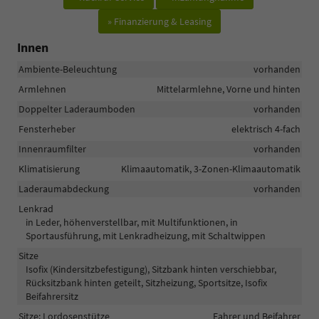
» Finanzierung & Leasing
Innen
Ambiente-Beleuchtung
vorhanden
Armlehnen
Mittelarmlehne, Vorne und hinten
Doppelter Laderaumboden
vorhanden
Fensterheber
elektrisch 4-fach
Innenraumfilter
vorhanden
Klimatisierung
Klimaautomatik, 3-Zonen-Klimaautomatik
Laderaumabdeckung
vorhanden
Lenkrad
in Leder, höhenverstellbar, mit Multifunktionen, in
Sportausführung, mit Lenkradheizung, mit Schaltwippen
Sitze
Isofix (Kindersitzbefestigung), Sitzbank hinten verschiebbar,
Rücksitzbank hinten geteilt, Sitzheizung, Sportsitze, Isofix
Beifahrersitz
Sitze: Lordosenstütze
Fahrer und Beifahrer