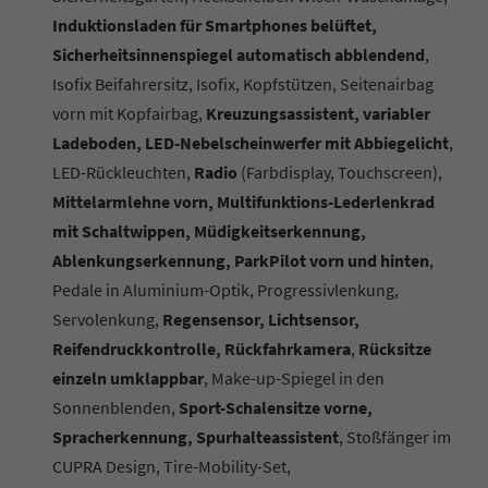
Induktionsladen für Smartphones belüftet,
Sicherheitsinnenspiegel automatisch abblendend
,
Isofix Beifahrersitz, Isofix, Kopfstützen, Seitenairbag
vorn mit Kopfairbag,
Kreuzungsassistent, variabler
Ladeboden, LED-Nebelscheinwerfer mit Abbiegelicht
,
LED-Rückleuchten,
Radio
(Farbdisplay, Touchscreen),
Mittelarmlehne vorn, Multifunktions-Lederlenkrad
mit Schaltwippen, Müdigkeitserkennung,
Ablenkungserkennung, ParkPilot vorn und hinten
,
Pedale in Aluminium-Optik, Progressivlenkung,
Servolenkung,
Regensensor, Lichtsensor,
Reifendruckkontrolle, Rückfahrkamera
,
Rücksitze
einzeln umklappbar
, Make-up-Spiegel in den
Sonnenblenden,
Sport-Schalensitze vorne,
Spracherkennung, Spurhalteassistent
, Stoßfänger im
CUPRA Design, Tire-Mobility-Set,