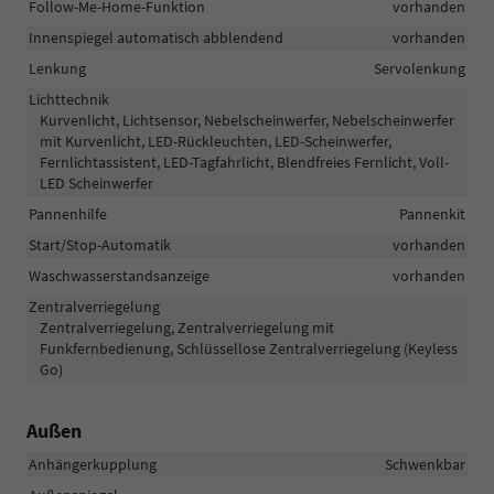
Follow-Me-Home-Funktion
vorhanden
Innenspiegel automatisch abblendend
vorhanden
Lenkung
Servolenkung
Lichttechnik
Kurvenlicht, Lichtsensor, Nebelscheinwerfer, Nebelscheinwerfer
mit Kurvenlicht, LED-Rückleuchten, LED-Scheinwerfer,
Fernlichtassistent, LED-Tagfahrlicht, Blendfreies Fernlicht, Voll-
LED Scheinwerfer
Pannenhilfe
Pannenkit
Start/Stop-Automatik
vorhanden
Waschwasserstandsanzeige
vorhanden
Zentralverriegelung
Zentralverriegelung, Zentralverriegelung mit
Funkfernbedienung, Schlüssellose Zentralverriegelung (Keyless
Go)
Außen
Anhängerkupplung
Schwenkbar