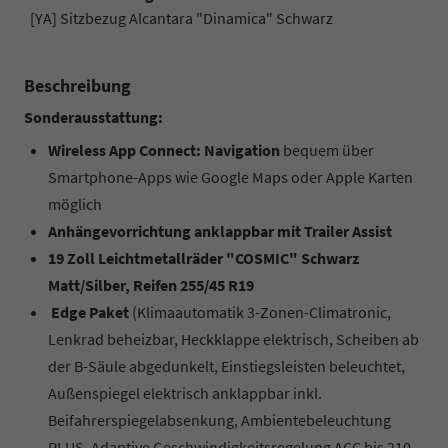
[YA] Sitzbezug Alcantara "Dinamica" Schwarz
Beschreibung
Sonderausstattung:
Wireless App Connect: Navigation
bequem über
Smartphone-Apps wie Google Maps oder Apple Karten
möglich
Anhängevorrichtung anklappbar mit Trailer Assist
19 Zoll Leichtmetallräder "COSMIC" Schwarz
Matt/Silber, Reifen 255/45 R19
Edge Paket
(Klimaautomatik 3-Zonen-Climatronic,
Lenkrad beheizbar, Heckklappe elektrisch, Scheiben ab
der B-Säule abgedunkelt, Einstiegsleisten beleuchtet,
Außenspiegel elektrisch anklappbar inkl.
Beifahrerspiegelabsenkung, Ambientebeleuchtung
PLUS, Adaptive Geschwindigkeitsregelung ACC bis 210