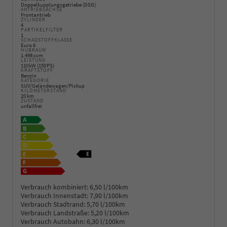
Doppelkupplungsgetriebe (DSG)
ANTRIEBSACHSE
Frontantrieb
ZYLINDER
4
PARTIKELFILTER
1
SCHADSTOFFKLASSE
Euro 6
HUBRAUM
1.498 ccm
LEISTUNG
110 kW (150 PS)
KRAFTSTOFF
Benzin
KATEGORIE
SUV/Geländewagen/Pickup
KILOMETERSTAND
20 km
ZUSTAND
unfallfrei
Verbrauch kombiniert:
6,50 l/100km
Verbrauch Innenstadt:
7,90 l/100km
Verbrauch Stadtrand:
5,70 l/100km
Verbrauch Landstraße:
5,20 l/100km
Verbrauch Autobahn:
6,30 l/100km