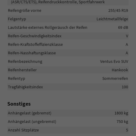
(ASR/CTS/ETS), Reifendruckkontrolle, Sportfahrwerk
Reifengröße vorne
255/45 R19
Felgentyp
Leichtmetallfelge
Lautstärke externes Rollgeräusch der Reifen
69 dB
Reifen-Geschwindigkeitsindex
V
Reifen-Kraftstoffeffizienzklasse
A
Reifen-Nasshaftungsklasse
A
Reifenbezeichnung
Ventus Evo SUV
Reifenhersteller
Hankook
Reifentyp
Sommerreifen
Tragfähigkeitsindex
100
Sonstiges
Anhängelast (gebremst)
1800 kg
Anhängelast (ungebremst)
750 kg
Anzahl Sitzplätze
5