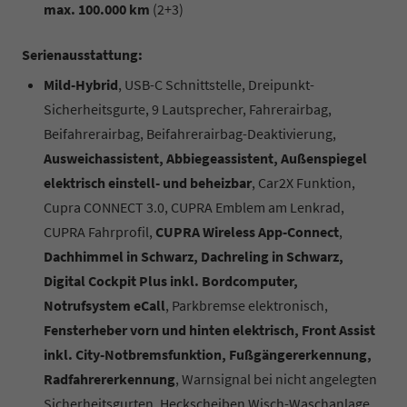
max. 100.000 km
(2+3)
Serienausstattung:
Mild-Hybrid
, USB-C Schnittstelle, Dreipunkt-
Sicherheitsgurte, 9 Lautsprecher, Fahrerairbag,
Beifahrerairbag, Beifahrerairbag-Deaktivierung,
Ausweichassistent, Abbiegeassistent, Außenspiegel
elektrisch einstell- und beheizbar
, Car2X Funktion,
Cupra CONNECT 3.0, CUPRA Emblem am Lenkrad,
CUPRA Fahrprofil,
CUPRA Wireless App-Connect
,
Dachhimmel in Schwarz, Dachreling in Schwarz,
Digital Cockpit Plus inkl. Bordcomputer,
Notrufsystem eCall
, Parkbremse elektronisch,
Fensterheber vorn und hinten elektrisch, Front Assist
inkl. City-Notbremsfunktion, Fußgängererkennung,
Radfahrererkennung
, Warnsignal bei nicht angelegten
Sicherheitsgurten, Heckscheiben Wisch-Waschanlage,