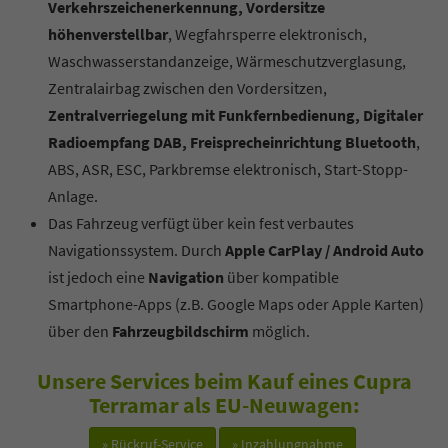
Verkehrszeichenerkennung, Vordersitze
höhenverstellbar
, Wegfahrsperre elektronisch,
Waschwasserstandanzeige, Wärmeschutzverglasung,
Zentralairbag zwischen den Vordersitzen,
Zentralverriegelung mit Funkfernbedienung, Digitaler
Radioempfang DAB, Freisprecheinrichtung Bluetooth
,
ABS, ASR, ESC, Parkbremse elektronisch, Start-Stopp-
Anlage.
Das Fahrzeug verfügt über kein fest verbautes
Navigationssystem. Durch
Apple CarPlay / Android Auto
ist jedoch eine
Navigation
über kompatible
Smartphone-Apps (z.B. Google Maps oder Apple Karten)
über den
Fahrzeugbildschirm
möglich.
Unsere Services beim Kauf eines Cupra
Terramar als EU-Neuwagen:
» Rückruf-Service
» Inzahlungnahme