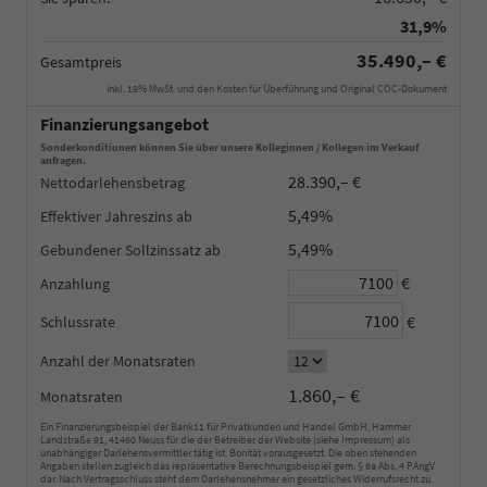
31,9%
35.490,– €
Gesamtpreis
inkl. 19% MwSt. und den Kosten für Überführung und Original COC-Dokument
Finanzierungsangebot
Sonderkonditionen können Sie über unsere Kolleginnen / Kollegen im Verkauf
anfragen.
28.390,– €
Nettodarlehensbetrag
5,49%
Effektiver Jahreszins
5,49%
Gebundener Sollzinssatz
€
Anzahlung
€
Schlussrate
Anzahl der Monatsraten
1.860,– €
Monatsraten
Ein Finanzierungsbeispiel der Bank11 für Privatkunden und Handel GmbH, Hammer
Landstraße 91, 41460 Neuss für die der Betreiber der Website (siehe Impressum) als
unabhängiger Darlehensvermittler tätig ist. Bonität vorausgesetzt. Die oben stehenden
Angaben stellen zugleich das repräsentative Berechnungsbeispiel gem. § 6a Abs. 4 PAngV
dar. Nach Vertragsschluss steht dem Darlehensnehmer ein gesetzliches Widerrufsrecht zu.