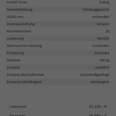
Anzahl Türen
5-türig
Garantieleistung
Fahrzeuggarantie
HU/AU neu
vorhanden
Innenausstattung
Schwarz
Kilometerstand
20
Lackierung
Metallic
Nichtraucher-Fahrzeug
vorhanden
Polsterung
Alcantara
Stützlast
100 kg
Zustand
unfallfrei
Zustand, Beschaffenheit
Scheckheftgepflegt
Zustand, Fahrfähigkeit
fahrtauglich
52.120,– €
Listenpreis
16.630,– €
Sie sparen: