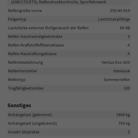
(ASR/CTS/ETS), Reifendruckkontrolle, Sportfahrwerk
Reifengröße vorne
255/45 R19
Felgentyp
Leichtmetallfelge
Lautstärke externes Rollgeräusch der Reifen
69 dB
Reifen-Geschwindigkeitsindex
V
Reifen-Kraftstoffeffizienzklasse
A
Reifen-Nasshaftungsklasse
A
Reifenbezeichnung
Ventus Evo SUV
Reifenhersteller
Hankook
Reifentyp
Sommerreifen
Tragfähigkeitsindex
100
Sonstiges
Anhängelast (gebremst)
1800 kg
Anhängelast (ungebremst)
750 kg
Anzahl Sitzplätze
5