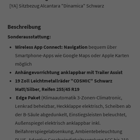
[YA] Sitzbezug Alcantara "Dinamica" Schwarz
Beschreibung
Sonderausstattung:
Wireless App Connect: Navigation
bequem über
Smartphone-Apps wie Google Maps oder Apple Karten
möglich
Anhängevorrichtung anklappbar mit Trailer Assist
19 Zoll Leichtmetallräder "COSMIC" Schwarz
Matt/Silber, Reifen 255/45 R19
Edge Paket
(Klimaautomatik 3-Zonen-Climatronic,
Lenkrad beheizbar, Heckklappe elektrisch, Scheiben ab
der B-Säule abgedunkelt, Einstiegsleisten beleuchtet,
Außenspiegel elektrisch anklappbar inkl.
Beifahrerspiegelabsenkung, Ambientebeleuchtung
PLUS, Adaptive Geschwindigkeitsregelung ACC bis 210