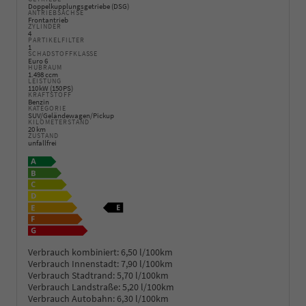
Doppelkupplungsgetriebe (DSG)
ANTRIEBSACHSE
Frontantrieb
ZYLINDER
4
PARTIKELFILTER
1
SCHADSTOFFKLASSE
Euro 6
HUBRAUM
1.498 ccm
LEISTUNG
110 kW (150 PS)
KRAFTSTOFF
Benzin
KATEGORIE
SUV/Geländewagen/Pickup
KILOMETERSTAND
20 km
ZUSTAND
unfallfrei
Verbrauch kombiniert:
6,50 l/100km
Verbrauch Innenstadt:
7,90 l/100km
Verbrauch Stadtrand:
5,70 l/100km
Verbrauch Landstraße:
5,20 l/100km
Verbrauch Autobahn:
6,30 l/100km