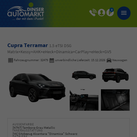
0
Cupra Terramar
1.5 eTSI DSG
Matrix+Kessy+AHK+eHeck+Dinamica+CarPlay+eHeck+GV5
Fahrzeugnummer:
32479
unverbindliche Lieferzeit:
15.12.2026
Neuwagen
AUSSENFARBE
[N7N7] Tambora-Grau Metallic
INNENAUSSTATTUNG
[YA] Sitzbezug Alcantara "Dinamica" Schwarz
GETRIEBE