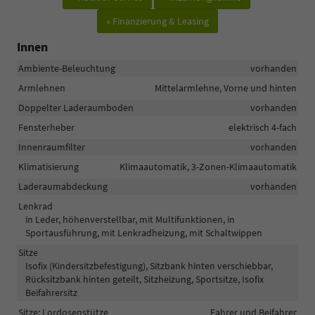
» Finanzierung & Leasing
Innen
Ambiente-Beleuchtung
vorhanden
Armlehnen
Mittelarmlehne, Vorne und hinten
Doppelter Laderaumboden
vorhanden
Fensterheber
elektrisch 4-fach
Innenraumfilter
vorhanden
Klimatisierung
Klimaautomatik, 3-Zonen-Klimaautomatik
Laderaumabdeckung
vorhanden
Lenkrad
in Leder, höhenverstellbar, mit Multifunktionen, in
Sportausführung, mit Lenkradheizung, mit Schaltwippen
Sitze
Isofix (Kindersitzbefestigung), Sitzbank hinten verschiebbar,
Rücksitzbank hinten geteilt, Sitzheizung, Sportsitze, Isofix
Beifahrersitz
Sitze: Lordosenstütze
Fahrer und Beifahrer