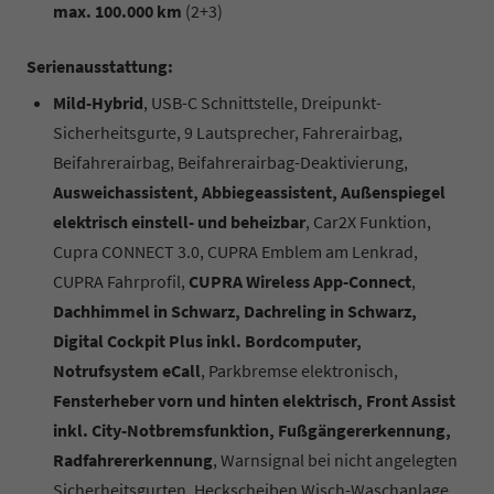
max. 100.000 km
(2+3)
Serienausstattung:
Mild-Hybrid
, USB-C Schnittstelle, Dreipunkt-
Sicherheitsgurte, 9 Lautsprecher, Fahrerairbag,
Beifahrerairbag, Beifahrerairbag-Deaktivierung,
Ausweichassistent, Abbiegeassistent, Außenspiegel
elektrisch einstell- und beheizbar
, Car2X Funktion,
Cupra CONNECT 3.0, CUPRA Emblem am Lenkrad,
CUPRA Fahrprofil,
CUPRA Wireless App-Connect
,
Dachhimmel in Schwarz, Dachreling in Schwarz,
Digital Cockpit Plus inkl. Bordcomputer,
Notrufsystem eCall
, Parkbremse elektronisch,
Fensterheber vorn und hinten elektrisch, Front Assist
inkl. City-Notbremsfunktion, Fußgängererkennung,
Radfahrererkennung
, Warnsignal bei nicht angelegten
Sicherheitsgurten, Heckscheiben Wisch-Waschanlage,