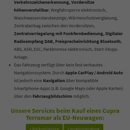
Verkehrszeichenerkennung, Vordersitze
höhenverstellbar
, Wegfahrsperre elektronisch,
Waschwasserstandanzeige, Wärmeschutzverglasung,
Zentralairbag zwischen den Vordersitzen,
Zentralverriegelung mit Funkfernbedienung, Digitaler
Radioempfang DAB, Freisprecheinrichtung Bluetooth
,
ABS, ASR, ESC, Parkbremse elektronisch, Start-Stopp-
Anlage.
Das Fahrzeug verfügt über kein fest verbautes
Navigationssystem. Durch
Apple CarPlay / Android Auto
ist jedoch eine
Navigation
über kompatible
Smartphone-Apps (z.B. Google Maps oder Apple Karten)
über den
Fahrzeugbildschirm
möglich.
Unsere Services beim Kauf eines Cupra
Terramar als EU-Neuwagen:
» Rückruf-Service
» Inzahlungnahme