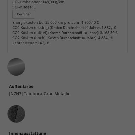
CO
-Emissionen:
148,00 g/km
2
CO
-Klasse:
E
2
Download
Energiekosten bei 15.000 km pro Jahr:
1.700,40 €
CO2 Kosten (niedrig)
:
1.332,- €
(Kosten Durchschnitt 10 Jahre)
CO2 Kosten (mittel)
:
3.163,50 €
(Kosten Durchschnitt 10 Jahre)
CO2 Kosten (hoch)
:
4.884,- €
(Kosten Durchschnitt 10 Jahre)
Jahressteuer:
147,- €
Außenfarbe
[N7N7] Tambora-Grau Metallic
Innenausstattung
Innenausstattung