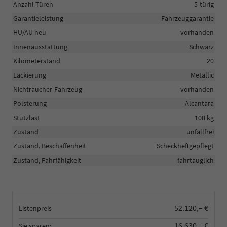
Anzahl Türen
5-türig
Garantieleistung
Fahrzeuggarantie
HU/AU neu
vorhanden
Innenausstattung
Schwarz
Kilometerstand
20
Lackierung
Metallic
Nichtraucher-Fahrzeug
vorhanden
Polsterung
Alcantara
Stützlast
100 kg
Zustand
unfallfrei
Zustand, Beschaffenheit
Scheckheftgepflegt
Zustand, Fahrfähigkeit
fahrtauglich
52.120,– €
Listenpreis
16.630,– €
Sie sparen: