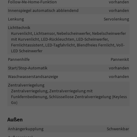
Follow-Me-Home-Funktion
vorhanden
Innenspiegel automatisch abblendend
vorhanden
Lenkung
Servolenkung
Lichttechnik
Kurvenlicht, Lichtsensor, Nebelscheinwerfer, Nebelscheinwerfer
mit Kurvenlicht, LED-Rückleuchten, LED-Scheinwerfer,
Fernlichtassistent, LED-Tagfahrlicht, Blendfreies Fernlicht, Voll-
LED Scheinwerfer
Pannenhilfe
Pannenkit
Start/Stop-Automatik
vorhanden
Waschwasserstandsanzeige
vorhanden
Zentralverriegelung
Zentralverriegelung, Zentralverriegelung mit
Funkfernbedienung, Schlüssellose Zentralverriegelung (Keyless
Go)
Außen
Anhängerkupplung
Schwenkbar