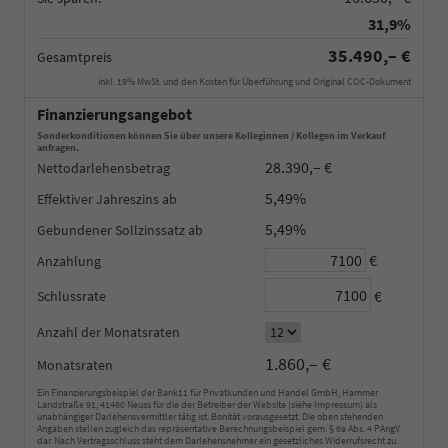
31,9%
35.490,– €
Gesamtpreis
inkl. 19% MwSt. und den Kosten für Überführung und Original COC-Dokument
Finanzierungsangebot
Sonderkonditionen können Sie über unsere Kolleginnen / Kollegen im Verkauf
anfragen.
28.390,– €
Nettodarlehensbetrag
5,49%
Effektiver Jahreszins
5,49%
Gebundener Sollzinssatz
€
Anzahlung
€
Schlussrate
Anzahl der Monatsraten
1.860,– €
Monatsraten
Ein Finanzierungsbeispiel der Bank11 für Privatkunden und Handel GmbH, Hammer
Landstraße 91, 41460 Neuss für die der Betreiber der Website (siehe Impressum) als
unabhängiger Darlehensvermittler tätig ist. Bonität vorausgesetzt. Die oben stehenden
Angaben stellen zugleich das repräsentative Berechnungsbeispiel gem. § 6a Abs. 4 PAngV
dar. Nach Vertragsschluss steht dem Darlehensnehmer ein gesetzliches Widerrufsrecht zu.