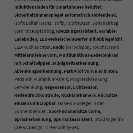
Induktionsladen für Smartphones belüftet,
Sicherheitsinnenspiegel automatisch abblendend
,
Isofix Beifahrersitz, Isofix, Kopfstützen, Seitenairbag
vorn mit Kopfairbag,
Kreuzungsassistent, variabler
Ladeboden, LED-Nebelscheinwerfer mit Abbiegelicht
,
LED-Rückleuchten,
Radio
(Farbdisplay, Touchscreen),
Mittelarmlehne vorn, Multifunktions-Lederlenkrad
mit Schaltwippen, Müdigkeitserkennung,
Ablenkungserkennung, ParkPilot vorn und hinten
,
Pedale in Aluminium-Optik, Progressivlenkung,
Servolenkung,
Regensensor, Lichtsensor,
Reifendruckkontrolle, Rückfahrkamera
,
Rücksitze
einzeln umklappbar
, Make-up-Spiegel in den
Sonnenblenden,
Sport-Schalensitze vorne,
Spracherkennung, Spurhalteassistent
, Stoßfänger im
CUPRA Design, Tire-Mobility-Set,