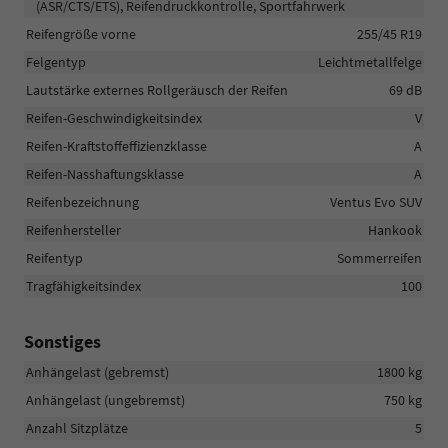
(ASR/CTS/ETS), Reifendruckkontrolle, Sportfahrwerk
Reifengröße vorne
255/45 R19
Felgentyp
Leichtmetallfelge
Lautstärke externes Rollgeräusch der Reifen
69 dB
Reifen-Geschwindigkeitsindex
V
Reifen-Kraftstoffeffizienzklasse
A
Reifen-Nasshaftungsklasse
A
Reifenbezeichnung
Ventus Evo SUV
Reifenhersteller
Hankook
Reifentyp
Sommerreifen
Tragfähigkeitsindex
100
Sonstiges
Anhängelast (gebremst)
1800 kg
Anhängelast (ungebremst)
750 kg
Anzahl Sitzplätze
5