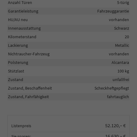
Anzahl Türen
5-türig
Garantieleistung
Fahrzeuggarantie
HU/AU neu
vorhanden
Innenausstattung
Schwarz
Kilometerstand
20
Lackierung
Metallic
Nichtraucher-Fahrzeug
vorhanden
Polsterung
Alcantara
Stützlast
100 kg
Zustand
unfallfrei
Zustand, Beschaffenheit
Scheckheftgepflegt
Zustand, Fahrfähigkeit
fahrtauglich
52.120,– €
Listenpreis
16.630,– €
Sie sparen: