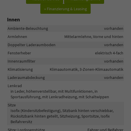
» Finanzierung & Leasing
Innen
Ambiente-Beleuchtung
vorhanden
Armlehnen
Mittelarmlehne, Vorne und hinten
Doppelter Laderaumboden
vorhanden
Fensterheber
elektrisch 4-fach
Innenraumfilter
vorhanden
Klimatisierung
Klimaautomatik, 3-Zonen-Klimaautomatik
Laderaumabdeckung
vorhanden
Lenkrad
in Leder, höhenverstellbar, mit Multifunktionen, in
Sportausführung, mit Lenkradheizung, mit Schaltwippen
Sitze
Isofix (Kindersitzbefestigung), Sitzbank hinten verschiebbar,
Rücksitzbank hinten geteilt, Sitzheizung, Sportsitze, Isofix
Beifahrersitz
Sitze: Lordosenstütze
Fahrer und Beifahrer