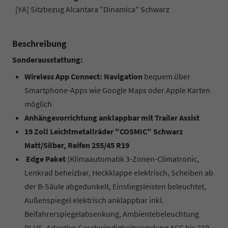
[YA] Sitzbezug Alcantara "Dinamica" Schwarz
Beschreibung
Sonderausstattung:
Wireless App Connect: Navigation
bequem über
Smartphone-Apps wie Google Maps oder Apple Karten
möglich
Anhängevorrichtung anklappbar mit Trailer Assist
19 Zoll Leichtmetallräder "COSMIC" Schwarz
Matt/Silber, Reifen 255/45 R19
Edge Paket
(Klimaautomatik 3-Zonen-Climatronic,
Lenkrad beheizbar, Heckklappe elektrisch, Scheiben ab
der B-Säule abgedunkelt, Einstiegsleisten beleuchtet,
Außenspiegel elektrisch anklappbar inkl.
Beifahrerspiegelabsenkung, Ambientebeleuchtung
PLUS, Adaptive Geschwindigkeitsregelung ACC bis 210