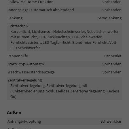
Follow-Me-Home-Funktion
vorhanden
Innenspiegel automatisch abblendend
vorhanden
Lenkung
Servolenkung
Lichttechnik
Kurvenlicht, Lichtsensor, Nebelscheinwerfer, Nebelscheinwerfer
mit Kurvenlicht, LED-Rückleuchten, LED-Scheinwerfer,
Fernlichtassistent, LED-Tagfahrlicht, Blendfreies Fernlicht, Voll-
LED Scheinwerfer
Pannenhilfe
Pannenkit
Start/Stop-Automatik
vorhanden
Waschwasserstandsanzeige
vorhanden
Zentralverriegelung
Zentralverriegelung, Zentralverriegelung mit
Funkfernbedienung, Schlüssellose Zentralverriegelung (Keyless
Go)
Außen
Anhängerkupplung
Schwenkbar