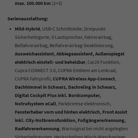
max. 100.000 km
(2+3)
Serienausstattung:
Mild-Hybrid
, USB-C Schnittstelle, Dreipunkt-
Sicherheitsgurte, 9 Lautsprecher, Fahrerairbag,
Beifahrerairbag, Beifahrerairbag-Deaktivierung,
Ausweichassistent, Abbiegeassistent, Außenspiegel
elektrisch einstell- und beheizbar
, Car2X Funktion,
Cupra CONNECT 3.0, CUPRA Emblem am Lenkrad,
CUPRA Fahrprofil,
CUPRA Wireless App-Connect
,
Dachhimmel in Schwarz, Dachreling in Schwarz,
Digital Cockpit Plus inkl. Bordcomputer,
Notrufsystem eCall
, Parkbremse elektronisch,
Fensterheber vorn und hinten elektrisch, Front Assist
inkl. City-Notbremsfunktion, Fußgängererkennung,
Radfahrererkennung
, Warnsignal bei nicht angelegten
Sicherheitsgurten, Heckscheiben Wisch-Waschanlage,