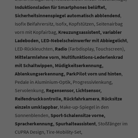
Induktionsladen für Smartphones belüftet,
Sicherheitsinnenspiegel automatisch abblendend
,
Isofix Beifahrersitz, Isofix, Kopfstützen, Seitenairbag
vorn mit Kopfairbag,
Kreuzungsassistent, variabler
Ladeboden, LED-Nebelscheinwerfer mit Abbiegelicht
,
LED-Rückleuchten,
Radio
(Farbdisplay, Touchscreen),
Mittelarmlehne vorn, Multifunktions-Lederlenkrad
mit Schaltwippen, Müdigkeitserkennung,
Ablenkungserkennung, ParkPilot vorn und hinten
,
Pedale in Aluminium-Optik, Progressivlenkung,
Servolenkung,
Regensensor, Lichtsensor,
Reifendruckkontrolle, Rückfahrkamera
,
Rücksitze
einzeln umklappbar
, Make-up-Spiegel in den
Sonnenblenden,
Sport-Schalensitze vorne,
Spracherkennung, Spurhalteassistent
, Stoßfänger im
CUPRA Design, Tire-Mobility-Set,