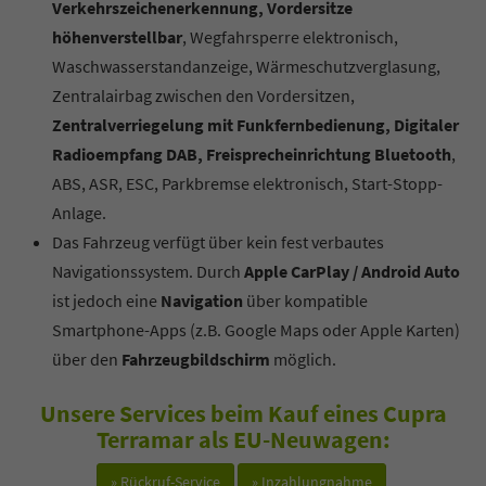
Verkehrszeichenerkennung, Vordersitze
höhenverstellbar
, Wegfahrsperre elektronisch,
Waschwasserstandanzeige, Wärmeschutzverglasung,
Zentralairbag zwischen den Vordersitzen,
Zentralverriegelung mit Funkfernbedienung, Digitaler
Radioempfang DAB, Freisprecheinrichtung Bluetooth
,
ABS, ASR, ESC, Parkbremse elektronisch, Start-Stopp-
Anlage.
Das Fahrzeug verfügt über kein fest verbautes
Navigationssystem. Durch
Apple CarPlay / Android Auto
ist jedoch eine
Navigation
über kompatible
Smartphone-Apps (z.B. Google Maps oder Apple Karten)
über den
Fahrzeugbildschirm
möglich.
Unsere Services beim Kauf eines Cupra
Terramar als EU-Neuwagen:
» Rückruf-Service
» Inzahlungnahme