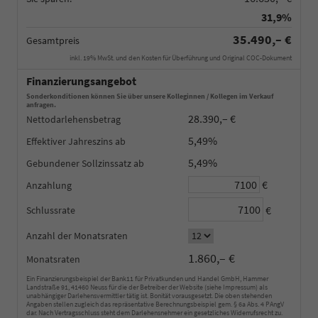
31,9%
35.490,– €
Gesamtpreis
inkl. 19% MwSt. und den Kosten für Überführung und Original COC-Dokument
Finanzierungsangebot
Sonderkonditionen können Sie über unsere Kolleginnen / Kollegen im Verkauf
anfragen.
28.390,– €
Nettodarlehensbetrag
5,49%
Effektiver Jahreszins
5,49%
Gebundener Sollzinssatz
€
Anzahlung
€
Schlussrate
Anzahl der Monatsraten
1.860,– €
Monatsraten
Ein Finanzierungsbeispiel der Bank11 für Privatkunden und Handel GmbH, Hammer
Landstraße 91, 41460 Neuss für die der Betreiber der Website (siehe Impressum) als
unabhängiger Darlehensvermittler tätig ist. Bonität vorausgesetzt. Die oben stehenden
Angaben stellen zugleich das repräsentative Berechnungsbeispiel gem. § 6a Abs. 4 PAngV
dar. Nach Vertragsschluss steht dem Darlehensnehmer ein gesetzliches Widerrufsrecht zu.