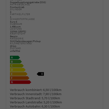
Doppelkupplungsgetriebe (DSG)
ANTRIEBSACHSE
Frontantrieb
ZYLINDER
4
PARTIKELFILTER
1
SCHADSTOFFKLASSE
Euro 6
HUBRAUM
1.498 ccm
LEISTUNG
110 kW (150 PS)
KRAFTSTOFF
Benzin
KATEGORIE
SUV/Geländewagen/Pickup
KILOMETERSTAND
20 km
ZUSTAND
unfallfrei
Verbrauch kombiniert:
6,50 l/100km
Verbrauch Innenstadt:
7,90 l/100km
Verbrauch Stadtrand:
5,70 l/100km
Verbrauch Landstraße:
5,20 l/100km
Verbrauch Autobahn:
6,30 l/100km