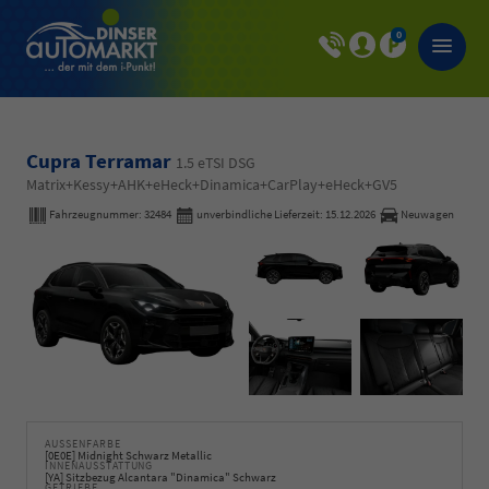
0
Cupra Terramar
1.5 eTSI DSG
Matrix+Kessy+AHK+eHeck+Dinamica+CarPlay+eHeck+GV5
Fahrzeugnummer:
32484
unverbindliche Lieferzeit:
15.12.2026
Neuwagen
AUSSENFARBE
[0E0E] Midnight Schwarz Metallic
INNENAUSSTATTUNG
[YA] Sitzbezug Alcantara "Dinamica" Schwarz
GETRIEBE