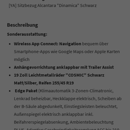
[YA] Sitzbezug Alcantara "Dinamica" Schwarz
Beschreibung
Sonderausstattung:
Wireless App Connect: Navigation
bequem über
Smartphone-Apps wie Google Maps oder Apple Karten
möglich
Anhängevorrichtung anklappbar mit Trailer Assist
19 Zoll Leichtmetallräder "COSMIC" Schwarz
Matt/Silber, Reifen 255/45 R19
Edge Paket
(Klimaautomatik 3-Zonen-Climatronic,
Lenkrad beheizbar, Heckklappe elektrisch, Scheiben ab
der B-Säule abgedunkelt, Einstiegsleisten beleuchtet,
Außenspiegel elektrisch anklappbar inkl.
Beifahrerspiegelabsenkung, Ambientebeleuchtung
PLUS, Adaptive Geschwindigkeitsregelung ACC bis 210