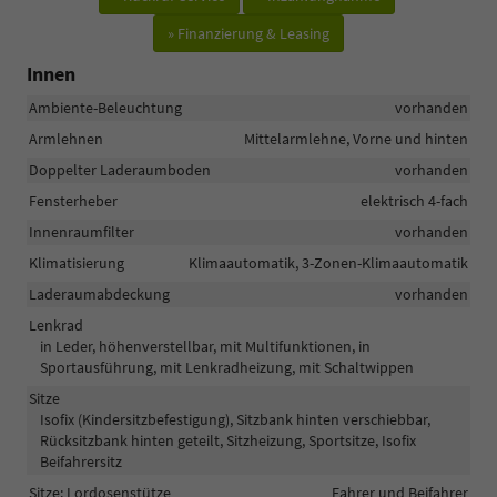
» Finanzierung & Leasing
Innen
Ambiente-Beleuchtung
vorhanden
Armlehnen
Mittelarmlehne, Vorne und hinten
Doppelter Laderaumboden
vorhanden
Fensterheber
elektrisch 4-fach
Innenraumfilter
vorhanden
Klimatisierung
Klimaautomatik, 3-Zonen-Klimaautomatik
Laderaumabdeckung
vorhanden
Lenkrad
in Leder, höhenverstellbar, mit Multifunktionen, in
Sportausführung, mit Lenkradheizung, mit Schaltwippen
Sitze
Isofix (Kindersitzbefestigung), Sitzbank hinten verschiebbar,
Rücksitzbank hinten geteilt, Sitzheizung, Sportsitze, Isofix
Beifahrersitz
Sitze: Lordosenstütze
Fahrer und Beifahrer