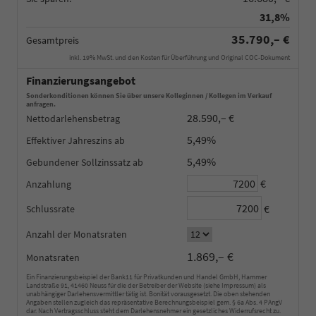
31,8%
35.790,– €
Gesamtpreis
inkl. 19% MwSt. und den Kosten für Überführung und Original COC-Dokument
Finanzierungsangebot
Sonderkonditionen können Sie über unsere Kolleginnen / Kollegen im Verkauf
anfragen.
28.590,– €
Nettodarlehensbetrag
5,49%
Effektiver Jahreszins
5,49%
Gebundener Sollzinssatz
€
Anzahlung
€
Schlussrate
Anzahl der Monatsraten
1.869,– €
Monatsraten
Ein Finanzierungsbeispiel der Bank11 für Privatkunden und Handel GmbH, Hammer
Landstraße 91, 41460 Neuss für die der Betreiber der Website (siehe Impressum) als
unabhängiger Darlehensvermittler tätig ist. Bonität vorausgesetzt. Die oben stehenden
Angaben stellen zugleich das repräsentative Berechnungsbeispiel gem. § 6a Abs. 4 PAngV
dar. Nach Vertragsschluss steht dem Darlehensnehmer ein gesetzliches Widerrufsrecht zu.