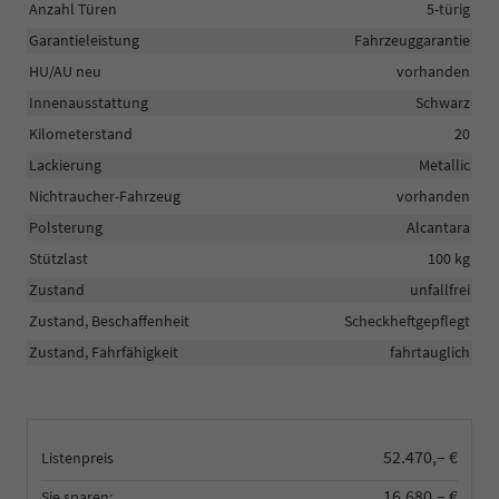
Anzahl Türen
5-türig
Garantieleistung
Fahrzeuggarantie
HU/AU neu
vorhanden
Innenausstattung
Schwarz
Kilometerstand
20
Lackierung
Metallic
Nichtraucher-Fahrzeug
vorhanden
Polsterung
Alcantara
Stützlast
100 kg
Zustand
unfallfrei
Zustand, Beschaffenheit
Scheckheftgepflegt
Zustand, Fahrfähigkeit
fahrtauglich
52.470,– €
Listenpreis
16.680,– €
Sie sparen: