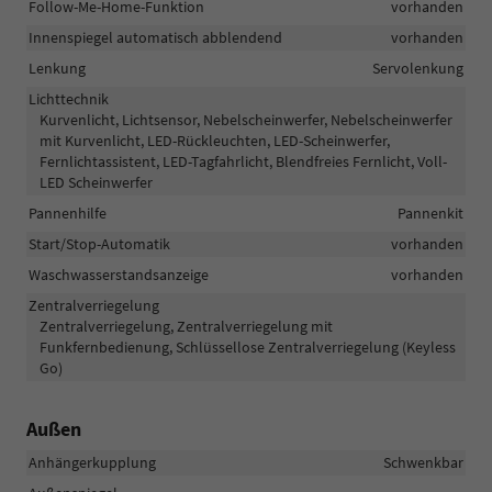
Follow-Me-Home-Funktion
vorhanden
Innenspiegel automatisch abblendend
vorhanden
Lenkung
Servolenkung
Lichttechnik
Kurvenlicht, Lichtsensor, Nebelscheinwerfer, Nebelscheinwerfer
mit Kurvenlicht, LED-Rückleuchten, LED-Scheinwerfer,
Fernlichtassistent, LED-Tagfahrlicht, Blendfreies Fernlicht, Voll-
LED Scheinwerfer
Pannenhilfe
Pannenkit
Start/Stop-Automatik
vorhanden
Waschwasserstandsanzeige
vorhanden
Zentralverriegelung
Zentralverriegelung, Zentralverriegelung mit
Funkfernbedienung, Schlüssellose Zentralverriegelung (Keyless
Go)
Außen
Anhängerkupplung
Schwenkbar