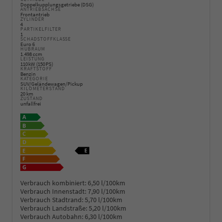
Doppelkupplungsgetriebe (DSG)
ANTRIEBSACHSE
Frontantrieb
ZYLINDER
4
PARTIKELFILTER
1
SCHADSTOFFKLASSE
Euro 6
HUBRAUM
1.498 ccm
LEISTUNG
110 kW (150 PS)
KRAFTSTOFF
Benzin
KATEGORIE
SUV/Geländewagen/Pickup
KILOMETERSTAND
20 km
ZUSTAND
unfallfrei
Verbrauch kombiniert:
6,50 l/100km
Verbrauch Innenstadt:
7,90 l/100km
Verbrauch Stadtrand:
5,70 l/100km
Verbrauch Landstraße:
5,20 l/100km
Verbrauch Autobahn:
6,30 l/100km