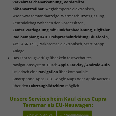
Verkehrszeichenerkennung, Vordersitze
höhenverstellbar
, Wegfahrsperre elektronisch,
Waschwasserstandanzeige, Wärmeschutzverglasung,
Zentralairbag zwischen den Vordersitzen,
Zentralverriegelung mit Funkfernbedienung, Digitaler
Radioempfang DAB, Freisprecheinrichtung Bluetooth
,
ABS, ASR, ESC, Parkbremse elektronisch, Start-Stopp-
Anlage.
Das Fahrzeug verfügt über kein fest verbautes
Navigationssystem. Durch
Apple CarPlay / Android Auto
ist jedoch eine
Navigation
über kompatible
Smartphone-Apps (z.B. Google Maps oder Apple Karten)
über den
Fahrzeugbildschirm
möglich.
Unsere Services beim Kauf eines Cupra
Terramar als EU-Neuwagen:
» Rückruf-Service
» Inzahlungnahme