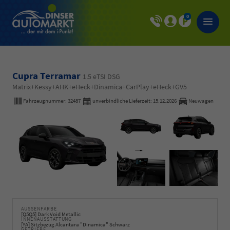
0
Cupra Terramar
1.5 eTSI DSG
Matrix+Kessy+AHK+eHeck+Dinamica+CarPlay+eHeck+GV5
Fahrzeugnummer:
32487
unverbindliche Lieferzeit:
15.12.2026
Neuwagen
AUSSENFARBE
[Q5Q5] Dark Void Metallic
INNENAUSSTATTUNG
[YA] Sitzbezug Alcantara "Dinamica" Schwarz
GETRIEBE