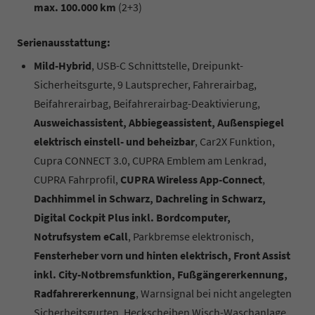
max. 100.000 km
(2+3)
Serienausstattung:
Mild-Hybrid
, USB-C Schnittstelle, Dreipunkt-
Sicherheitsgurte, 9 Lautsprecher, Fahrerairbag,
Beifahrerairbag, Beifahrerairbag-Deaktivierung,
Ausweichassistent, Abbiegeassistent, Außenspiegel
elektrisch einstell- und beheizbar
, Car2X Funktion,
Cupra CONNECT 3.0, CUPRA Emblem am Lenkrad,
CUPRA Fahrprofil,
CUPRA Wireless App-Connect
,
Dachhimmel in Schwarz, Dachreling in Schwarz,
Digital Cockpit Plus inkl. Bordcomputer,
Notrufsystem eCall
, Parkbremse elektronisch,
Fensterheber vorn und hinten elektrisch, Front Assist
inkl. City-Notbremsfunktion, Fußgängererkennung,
Radfahrererkennung
, Warnsignal bei nicht angelegten
Sicherheitsgurten, Heckscheiben Wisch-Waschanlage,