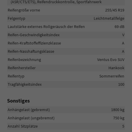
(ASR/CTS/ETS), Reifendruckkontrolle, Sportfahrwerk
Reifengröße vorne
255/45 R19
Felgentyp
Leichtmetallfelge
Lautstärke externes Rollgeräusch der Reifen
69 dB
Reifen-Geschwindigkeitsindex
V
Reifen-Kraftstoffeffizienzklasse
A
Reifen-Nasshaftungsklasse
A
Reifenbezeichnung
Ventus Evo SUV
Reifenhersteller
Hankook
Reifentyp
Sommerreifen
Tragfähigkeitsindex
100
Sonstiges
Anhängelast (gebremst)
1800 kg
Anhängelast (ungebremst)
750 kg
Anzahl Sitzplätze
5