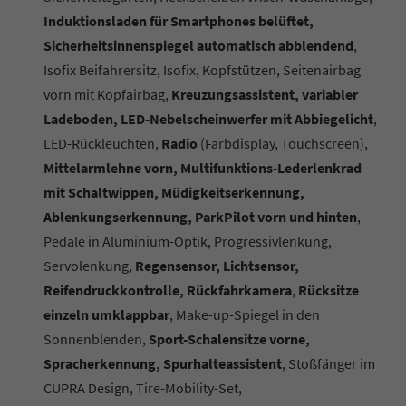
Induktionsladen für Smartphones belüftet,
Sicherheitsinnenspiegel automatisch abblendend
,
Isofix Beifahrersitz, Isofix, Kopfstützen, Seitenairbag
vorn mit Kopfairbag,
Kreuzungsassistent, variabler
Ladeboden, LED-Nebelscheinwerfer mit Abbiegelicht
,
LED-Rückleuchten,
Radio
(Farbdisplay, Touchscreen),
Mittelarmlehne vorn, Multifunktions-Lederlenkrad
mit Schaltwippen, Müdigkeitserkennung,
Ablenkungserkennung, ParkPilot vorn und hinten
,
Pedale in Aluminium-Optik, Progressivlenkung,
Servolenkung,
Regensensor, Lichtsensor,
Reifendruckkontrolle, Rückfahrkamera
,
Rücksitze
einzeln umklappbar
, Make-up-Spiegel in den
Sonnenblenden,
Sport-Schalensitze vorne,
Spracherkennung, Spurhalteassistent
, Stoßfänger im
CUPRA Design, Tire-Mobility-Set,