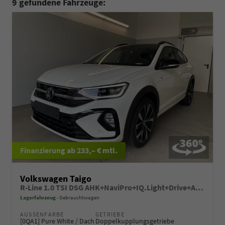
9 gefundene Fahrzeuge:
ab 233,– € mtl.
Volkswagen Taigo
R-Line 1.0 TSI DSG AHK+NaviPro+IQ.Light+Drive+Alu18+Sitzheiz
Lagerfahrzeug
Gebrauchtwagen
AUSSENFARBE
GETRIEBE
[0QA1] Pure White / Dach
Doppelkupplungsgetriebe