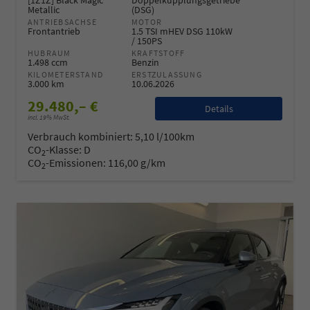
[1Z1Z] Black Magic
Doppelkupplungsgetriebe
Metallic
(DSG)
ANTRIEBSACHSE
MOTOR
Frontantrieb
1.5 TSI mHEV DSG 110kW
/ 150PS
HUBRAUM
KRAFTSTOFF
1.498 ccm
Benzin
KILOMETERSTAND
ERSTZULASSUNG
3.000 km
10.06.2026
29.480,– €
Details
incl. 19% MwSt.
Verbrauch kombiniert:
5,10 l/100km
CO
-Klasse:
D
2
CO
-Emissionen:
116,00 g/km
2