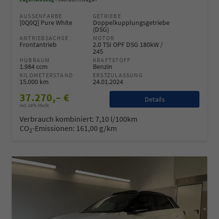
AUSSENFARBE
GETRIEBE
[0Q0Q] Pure White
Doppelkupplungsgetriebe
(DSG)
ANTRIEBSACHSE
MOTOR
Frontantrieb
2.0 TSI OPF DSG 180kW /
245
HUBRAUM
KRAFTSTOFF
1.984 ccm
Benzin
KILOMETERSTAND
ERSTZULASSUNG
15.000 km
24.01.2024
37.270,– €
Details
incl. 19% MwSt.
Verbrauch kombiniert:
7,10 l/100km
CO
-Emissionen:
161,00 g/km
2