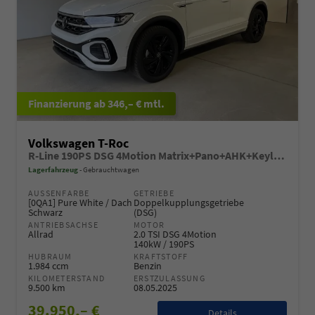
ab 346,– € mtl.
Volkswagen T-Roc
R-Line 190PS DSG 4Motion Matrix+Pano+AHK+Keyless+NaviPro+eHeck+GV5+Alu18
Lagerfahrzeug
Gebrauchtwagen
AUSSENFARBE
GETRIEBE
[0QA1] Pure White / Dach
Doppelkupplungsgetriebe
Schwarz
(DSG)
ANTRIEBSACHSE
MOTOR
Allrad
2.0 TSI DSG 4Motion
140kW / 190PS
HUBRAUM
KRAFTSTOFF
1.984 ccm
Benzin
KILOMETERSTAND
ERSTZULASSUNG
9.500 km
08.05.2025
39.950,– €
Details