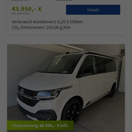
43.950,– €
Details
incl. 19% MwSt.
Verbrauch kombiniert:
6,20 l/100km
CO
-Emissionen:
163,00 g/km
2
ab 588,– € mtl.