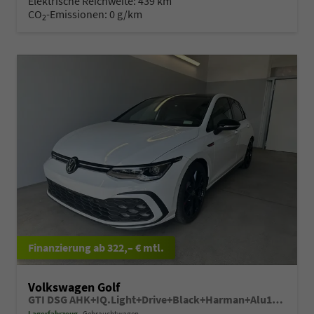
Elektrische Reichweite:
439 km
CO
-Emissionen:
0 g/km
2
ab 322,– € mtl.
Volkswagen Golf
GTI DSG AHK+IQ.Light+Drive+Black+Harman+Alu19+HUD+Navi+Pano+Keyless
Lagerfahrzeug
Gebrauchtwagen