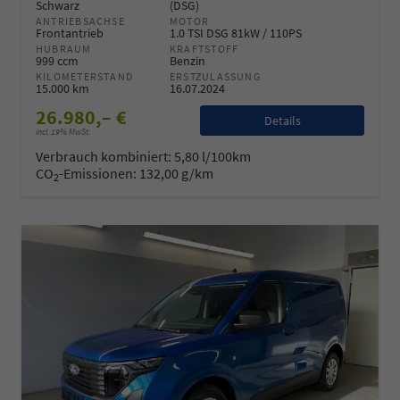
Schwarz
(DSG)
ANTRIEBSACHSE
MOTOR
Frontantrieb
1.0 TSI DSG 81kW / 110PS
HUBRAUM
KRAFTSTOFF
999 ccm
Benzin
KILOMETERSTAND
ERSTZULASSUNG
15.000 km
16.07.2024
26.980,– €
Details
incl. 19% MwSt.
Verbrauch kombiniert:
5,80 l/100km
CO
-Emissionen:
132,00 g/km
2