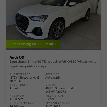
ab 380,– € mtl.
Audi Q3
Sportback S line 40 TDI quattro AHK+360°+Matrix+Black+Alu20+GV5+DCC+Navi+ACC
Lagerfahrzeug
Gebrauchtwagen
AUSSENFARBE
GETRIEBE
[2Y2Y] Gletscherweiß
Automatik
Metallic
ANTRIEBSACHSE
MOTOR
Allrad
40 TDI S tronic quattro
147kW / 200PS
HUBRAUM
KRAFTSTOFF
1.968 ccm
Diesel
KILOMETERSTAND
ERSTZULASSUNG
36.900 km
21.02.2024