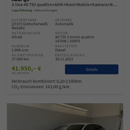
S line 40 TDI quattro+AHK+Navi+Matrix+Kamera+Black+GV5+Alu20+ParkAssist
Lagerfahrzeug
Gebrauchtwagen
AUSSENFARBE
GETRIEBE
[2Y2Y] Gletscherweiß
Automatik
Metallic
ANTRIEBSACHSE
MOTOR
Allrad
40 TDI S tronic quattro
147kW / 200PS
HUBRAUM
KRAFTSTOFF
1.968 ccm
Diesel
KILOMETERSTAND
ERSTZULASSUNG
37.000 km
30.11.2023
41.950,– €
Details
incl. 19% MwSt.
Verbrauch kombiniert:
6,20 l/100km
CO
-Emissionen:
163,00 g/km
2