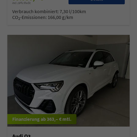
incl. 19% MwSt.
Verbrauch kombiniert:
7,30 l/100km
CO
-Emissionen:
166,00 g/km
2
ab 363,– € mtl.
Audi Q3