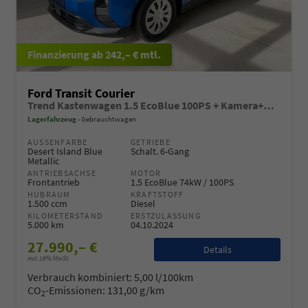
ab 242,– € mtl.
Ford Transit Courier
Trend Kastenwagen 1.5 EcoBlue 100PS + Kamera+Winterpaket
Lagerfahrzeug
Gebrauchtwagen
AUSSENFARBE
GETRIEBE
Desert Island Blue
Schalt. 6-Gang
Metallic
ANTRIEBSACHSE
MOTOR
Frontantrieb
1.5 EcoBlue 74kW / 100PS
HUBRAUM
KRAFTSTOFF
1.500 ccm
Diesel
KILOMETERSTAND
ERSTZULASSUNG
5.000 km
04.10.2024
27.990,– €
Details
incl. 19% MwSt.
Verbrauch kombiniert:
5,00 l/100km
CO
-Emissionen:
131,00 g/km
2