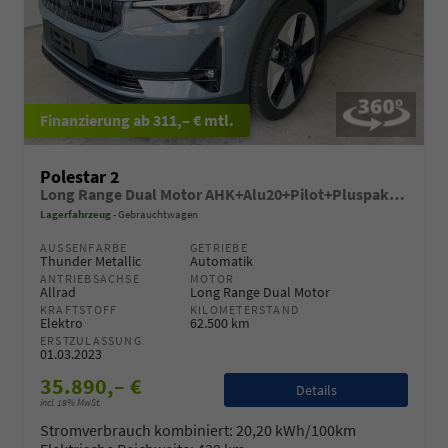
ab 311,– € mtl.
Polestar 2
Long Range Dual Motor AHK+Alu20+Pilot+Pluspaket+eHeck+Pano+ACC+Memory+MwSt.ausweisbar
Lagerfahrzeug
Gebrauchtwagen
AUSSENFARBE
GETRIEBE
Thunder Metallic
Automatik
ANTRIEBSACHSE
MOTOR
Allrad
Long Range Dual Motor
KRAFTSTOFF
KILOMETERSTAND
Elektro
62.500 km
ERSTZULASSUNG
01.03.2023
35.890,– €
Details
incl. 19% MwSt.
Stromverbrauch kombiniert:
20,20 kWh/100km