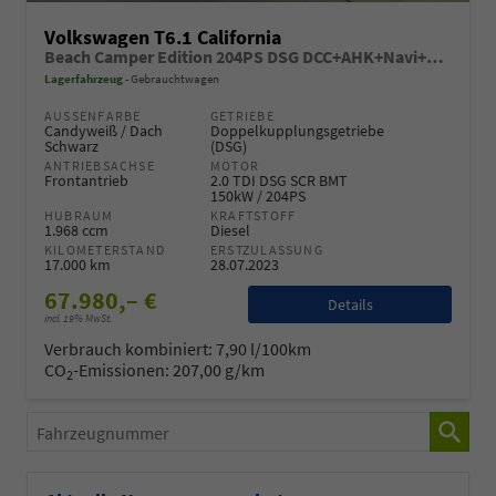
Volkswagen T6.1 California
Beach Camper Edition 204PS DSG DCC+AHK+Navi+STHZ
Lagerfahrzeug
Gebrauchtwagen
AUSSENFARBE
GETRIEBE
Candyweiß / Dach
Doppelkupplungsgetriebe
Schwarz
(DSG)
ANTRIEBSACHSE
MOTOR
Frontantrieb
2.0 TDI DSG SCR BMT
150kW / 204PS
HUBRAUM
KRAFTSTOFF
1.968 ccm
Diesel
KILOMETERSTAND
ERSTZULASSUNG
17.000 km
28.07.2023
67.980,– €
Details
incl. 19% MwSt.
Verbrauch kombiniert:
7,90 l/100km
CO
-Emissionen:
207,00 g/km
2
Fahrzeugnummer