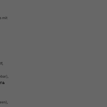
s mit
f,
pbar),
f &
een),