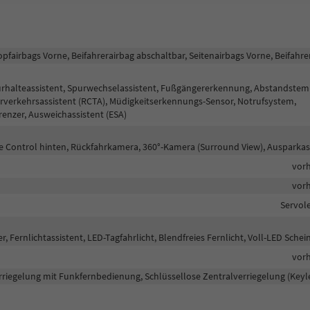
opfairbags Vorne, Beifahrerairbag abschaltbar, Seitenairbags Vorne, Beifahre
purhalteassistent, Spurwechselassistent, Fußgängererkennung, Abstandst
erverkehrsassistent (RCTA), Müdigkeitserkennungs-Sensor, Notrufsystem,
nzer, Ausweichassistent (ESA)
ce Control hinten, Rückfahrkamera, 360°-Kamera (Surround View), Ausparkas
vor
vor
Servol
, Fernlichtassistent, LED-Tagfahrlicht, Blendfreies Fernlicht, Voll-LED Schei
vor
rriegelung mit Funkfernbedienung, Schlüssellose Zentralverriegelung (Keyl