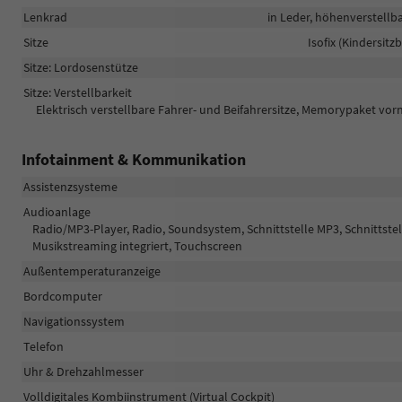
Lenkrad
in Leder, höhenverstellb
Sitze
Isofix (Kindersitz
Sitze: Lordosenstütze
Sitze: Verstellbarkeit
Elektrisch verstellbare Fahrer- und Beifahrersitze, Memorypaket vorne
Infotainment & Kommunikation
Assistenzsysteme
Audioanlage
Radio/MP3-Player, Radio, Soundsystem, Schnittstelle MP3, Schnittstel
Musikstreaming integriert, Touchscreen
Außentemperaturanzeige
Bordcomputer
Navigationssystem
Telefon
Uhr & Drehzahlmesser
Volldigitales Kombiinstrument (Virtual Cockpit)