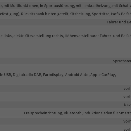
ar, mit Multifunktionen, in Sportausführung, mit Lenkradheizung, mit Schal
befestigung), Rücksitzbank hinten geteilt, Sitzheizung, Sportsitze, Isofix Beifa
Fahrer und Be
 links, elektr. Sitzverstellung rechts, Höhenverstellbarer Fahrer- und Beifah
Sprachste
le USB, Digitalradio DAB, Farbdisplay, Android Auto, Apple CarPlay,
vor
vor
Nav
Freisprecheinrichtung, Bluetooth, Induktionsladen für Smar
vor
vor