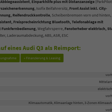
 Abbiegeassistent
,
Einparkhilfe plus mit Distanzanzeige
(ParkPilot
rszeichenerkennung
, Isofix Beifahrersitz,
Front Assist inkl. City-
nung, Reifendruckkontrolle
, Scheibenbremsen vorn und hinten,
sistent, Freisprecheinrichtung Bluetooth, Telefonablage mit
it Funkfernbedienung
, Wegfahrsperre,
Fensterheber elektrisch, Sta
filter, Laderaumabdeckung, ABS, ASR, ESC
uf eines Audi Q3 als Reimport:
hlungnahme
» Finanzierung & Leasing
vor
Mittela
elektrisc
vor
Klimaautomatik, Klimaanlage hinten, 3-Zonen-Klimaau
vor