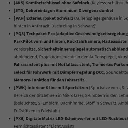
[4K5] Komfortschlüssel ohne Safelock
(Keyless, schlüssel
[5TD] Dekoreinlagen Aluminium Divergenz dunkel
[PAH] Exterieurpaket Schwarz
(Außenspiegelgehäuse in Sch
hinten in Anthrazit, Dachreling in Schwarz)
[PQ3] Techpaket Pro
(
adaptive Geschwindigkeitsregelung
ParkPilot vorn und hinten
,
Rückfahrkamera
,
Halteassisten
Vordersitze,
Sicherheitsinnenspiegel automatisch abblend
abblendend, Projektionsleuchte in den Außenspiegel, Akus
Fahrassistent plus mit Notfallassistent, Trainiertes Par
select für Fahrwerk mit Dämpferregelung DCC
, Soundaktor
Memory-Funktion für den Fahrersitz
)
[PWK] Interieur S line mit Sportsitzen
(Sportsitze vorn, Si
Bereich der Sitzlehnen in Mikrofaser, S-Emblem in den Lehn
(beleuchtet, S- Emblem, Dachhimmel Stoff in Schwarz, Ambi
Fußstützen in Edelstahl)
[PX6] Digitale Matrix LED-Scheinwerfer mit LED-Rückleuc
Fernlichtassistent "Light Assist)