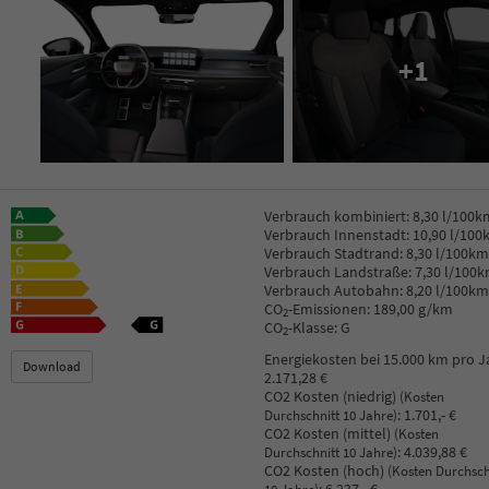
+1
Verbrauch kombiniert:
8,30 l/100k
Verbrauch Innenstadt:
10,90 l/100
Verbrauch Stadtrand:
8,30 l/100km
Verbrauch Landstraße:
7,30 l/100
Verbrauch Autobahn:
8,20 l/100km
CO
-Emissionen:
189,00 g/km
2
CO
-Klasse:
G
2
Energiekosten bei 15.000 km pro J
Download
2.171,28 €
CO2 Kosten (niedrig)
(Kosten
:
1.701,- €
Durchschnitt 10 Jahre)
CO2 Kosten (mittel)
(Kosten
:
4.039,88 €
Durchschnitt 10 Jahre)
CO2 Kosten (hoch)
(Kosten Durchsch