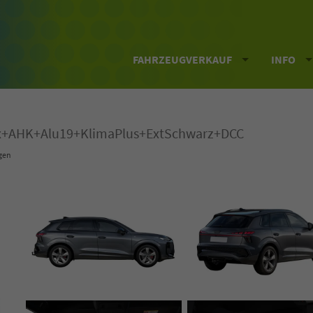
FAHRZEUGVERKAUF
INFO
rix+AHK+Alu19+KlimaPlus+ExtSchwarz+DCC
gen