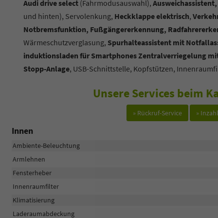
Audi drive select
(Fahrmodusauswahl),
Ausweichassistent,
und hinten), Servolenkung,
Heckklappe elektrisch
,
Verkeh
Notbremsfunktion, Fußgängererkennung, Radfahrererken
Wärmeschutzverglasung,
Spurhalteassistent mit Notfallas
induktionsladen für Smartphones Zentralverriegelung m
Stopp-Anlage
, USB-Schnittstelle, Kopfstützen, Innenraum
Unsere Services beim Ka
» Rückruf-Service
» Inza
Innen
Ambiente-Beleuchtung
Armlehnen
Fensterheber
Innenraumfilter
Klimatisierung
Laderaumabdeckung