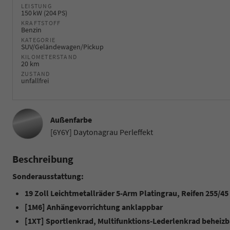
LEISTUNG
150 kW (204 PS)
KRAFTSTOFF
Benzin
KATEGORIE
SUV/Geländewagen/Pickup
KILOMETERSTAND
20 km
ZUSTAND
unfallfrei
Außenfarbe
[6Y6Y] Daytonagrau Perleffekt
Beschreibung
Sonderausstattung:
19 Zoll Leichtmetallräder 5-Arm Platingrau, Reifen 255/45
[1M6] Anhängevorrichtung anklappbar
[1XT] Sportlenkrad, Multifunktions-Lederlenkrad beheizb