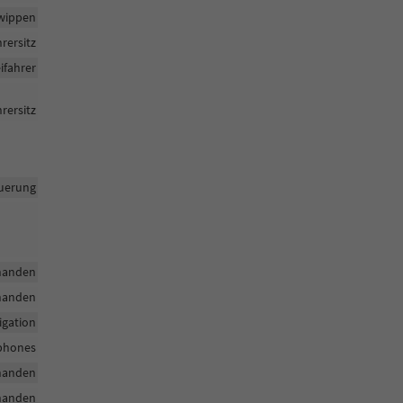
twippen
hrersitz
ifahrer
rersitz
uerung
handen
handen
igation
tphones
handen
handen