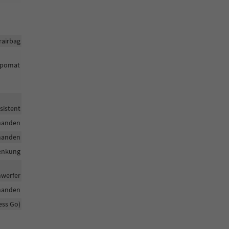
rairbag
empomat
sistent
handen
handen
enkung
nwerfer
handen
ess Go)