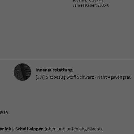
:
6.237,- €
10 Jahre)
Jahressteuer:
280,- €
Innenausstattung
Innenausstattung
[JW] Sitzbezug Stoff Schwarz - Naht Agavengrau
 R19
ar inkl. Schaltwippen
(oben und unten abgeflacht)