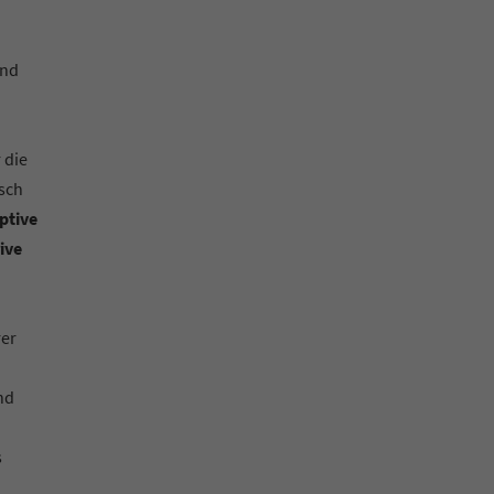
und
 die
sch
ptive
ive
rer
nd
s