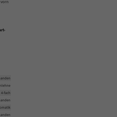
 vorn
rt-
handen
rmlehne
h 4-fach
handen
tomatik
handen