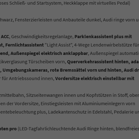
loses Schließ- und Startsystem, Heckklappe mit virtuelles Pedal)
warz, Fensterzierleisten und Anbauteile dunkel, Audi ringe vorn 
 ACC
, Geschwindigkeitsregelanlage,
Parklenkassistent plus mit
t, Fernlichtassistent
"Light Assist", 4-Wege Lendenwirbelstütze für
end, Außenspiegel elektrisch anklappbar
, Außenspiegel automati
tikverglasung Türscheiben vorn,
Querverkehrassistent hinten, ada
ken, Umgebungskameras, rote Bremssättel vorn und hinten, Audi dr
 für Antriebssound innen,
Vordersitze elektrisch einstellbar mit
tzmittelbahn, Sitzseitenwangen innen und Kopfstützen in Stoff, obe
en der Vordersitze, Einstiegsleisten mit Aluminiumeinlegern vorn
entebeleuchtung plus, Ladekantenschutz in Edelstahl, Pedalerie u
hten pro
(LED-Tagfahrlichleuchtende Audi Ringe hinten, blendfreie