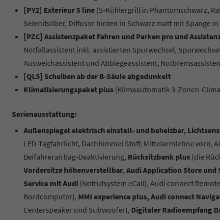
[PY2] Exterieur S line
(S-Kühlergrill in Phantomschwarz, Rah
Selenitsilber, Diffusor hinten in Schwarz matt mit Spange in 
[PZC] Assistenzpaket Fahren und Parken pro und Assiste
Notfallassistent inkl. assistierten Spurwechsel, Spurwech
Ausweichassistent und Abbiegeassistent, Notbremsassistent 
[QL5] Scheiben ab der B-Säule abgedunkelt
Klimatisierungspaket plus
(Klimaautomatik 3-Zonen-Climat
Serienausstattung:
Außenspiegel elektrisch einstell- und beheizbar, Lichtsen
LED-Tagfahrlicht, Dachhimmel Stoff, Mittelarmlehne vorn, Ai
Beifahrerairbag-Deaktivierung,
Rücksitzbank plus
(die Rück
Vordersitze höhenverstellbar
,
Audi Application Store und
Service mit Audi
(Notrufsystem eCall), Audi connect Remote
Bordcomputer),
MMI experience plus, Audi connect Navig
Centerspeaker und Subwoofer),
Digitaler Radioempfang D