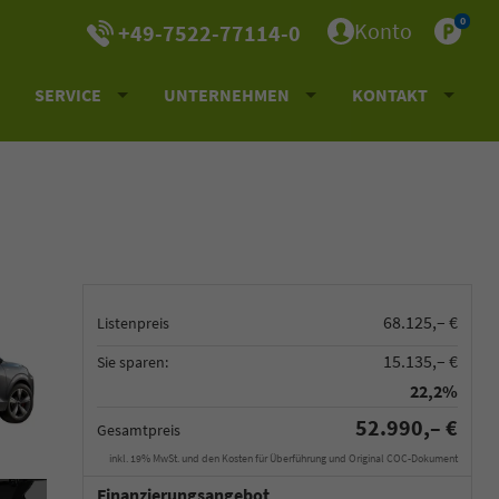
0
Konto
+49-7522-77114-0
SERVICE
UNTERNEHMEN
KONTAKT
68.125,– €
Listenpreis
15.135,– €
Sie sparen:
22,2%
52.990,– €
Gesamtpreis
inkl. 19% MwSt. und den Kosten für Überführung und Original COC-Dokument
Finanzierungsangebot