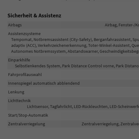
Sicherheit & Assistenz
Airbags
Airbag, Fenster-/K
Assistenzsysteme
Tempomat, Notbremsassistent (City-Safety), Berganfahrassistent, S
adaptiv (ACC), Verkehrzeichenerkennung, Toter-Winkel-Assistent, Qu
Autonomes Notbremssystem, Abstandswarner, Geschwindigkeitsbegre
Einparkhilfe
Selbstlenkendes System, Park Distance Control vorne, Park Distan
Fahrprofilauswahl
Innenspiegel automatisch abblendend
Lenkung
Lichttechnik
Lichtsensor, Tagfahrlicht, LED-Rückleuchten, LED-Scheinwerfer
Start/Stop-Automatik
Zentralverriegelung
Zentralverriegelung, Zentralve