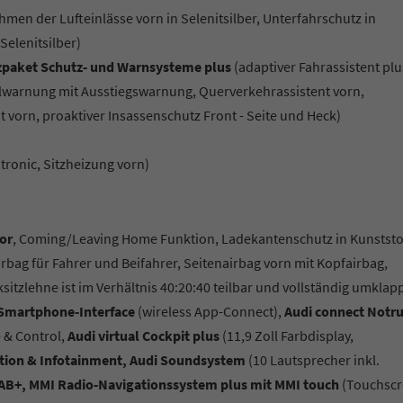
men der Lufteinlässe vorn in Selenitsilber, Unterfahrschutz in
Selenitsilber)
nzpaket Schutz- und Warnsysteme plus
(adaptiver Fahrassistent plu
selwarnung mit Ausstiegswarnung, Querverkehrassistent vorn,
vorn, proaktiver Insassenschutz Front - Seite und Heck)
ronic, Sitzheizung vorn)
sor
, Coming/Leaving Home Funktion, Ladekantenschutz in Kunststof
rbag für Fahrer und Beifahrer, Seitenairbag vorn mit Kopfairbag,
sitzlehne ist im Verhältnis 40:20:40 teilbar und vollständig umklap
 Smartphone-Interface
(wireless App-Connect),
Audi connect Notru
 & Control,
Audi virtual Cockpit plus
(11,9 Zoll Farbdisplay,
ation & Infotainment, Audi Soundsystem
(10 Lautsprecher inkl.
AB+, MMI Radio-Navigationssystem plus mit MMI touch
(Touchscr