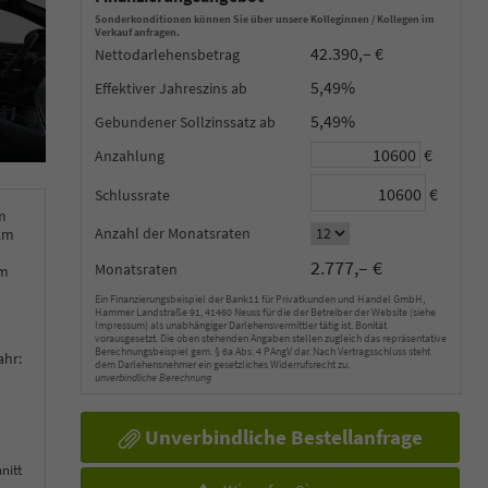
Sonderkonditionen können Sie über unsere Kolleginnen / Kollegen im
Verkauf anfragen.
42.390,– €
Nettodarlehensbetrag
5,49%
Effektiver Jahreszins
5,49%
Gebundener Sollzinssatz
€
Anzahlung
€
Schlussrate
m
Anzahl der Monatsraten
km
2.777,– €
Monatsraten
km
Ein Finanzierungsbeispiel der Bank11 für Privatkunden und Handel GmbH,
Hammer Landstraße 91, 41460 Neuss für die der Betreiber der Website (siehe
Impressum) als unabhängiger Darlehensvermittler tätig ist. Bonität
vorausgesetzt. Die oben stehenden Angaben stellen zugleich das repräsentative
Berechnungsbeispiel gem. § 6a Abs. 4 PAngV dar. Nach Vertragsschluss steht
ahr:
dem Darlehensnehmer ein gesetzliches Widerrufsrecht zu.
unverbindliche Berechnung
Unverbindliche Bestellanfrage
nitt