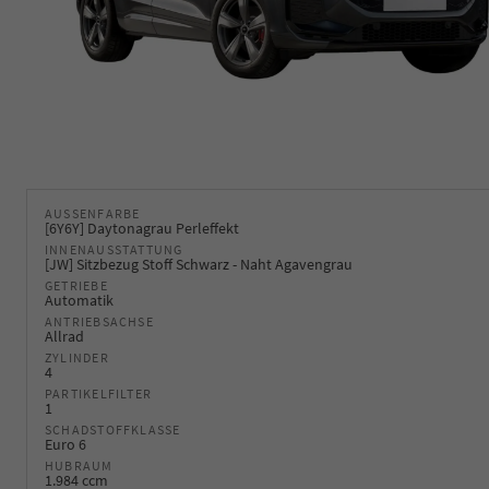
AUSSENFARBE
[6Y6Y] Daytonagrau Perleffekt
INNENAUSSTATTUNG
[JW] Sitzbezug Stoff Schwarz - Naht Agavengrau
GETRIEBE
Automatik
ANTRIEBSACHSE
Allrad
ZYLINDER
4
PARTIKELFILTER
1
SCHADSTOFFKLASSE
Euro 6
HUBRAUM
1.984 ccm