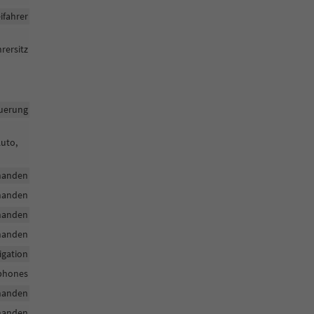
ifahrer
rersitz
uerung
Auto,
handen
handen
handen
handen
igation
tphones
handen
handen