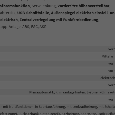
-Notbremsfunktion
, Servolenkung,
Vordersitze höhenverstellbar
,
fahrersitz,
USB-Schnittstelle, Außenspiegel elektrisch einstell- u
elektrisch
,
Zentralverriegelung mit Funkfernbedienung,
Stopp-Anlage, ABS, ESC, ASR
vor
Mittela
vor
vor
elektrisc
vor
Klimaautomatik, Klimaanlage hinten, 3-Zonen-Klimaau
vor
ar, mit Multifunktionen, in Sportausführung, mit Lenkradheizung, mit Schal
befestigung), Rücksitzbank hinten geteilt, Sitzheizung, Sportsitze, Isofix Beifa