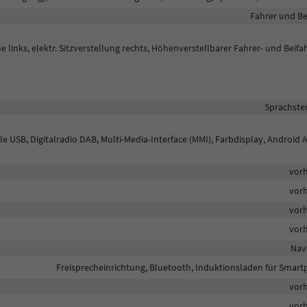
Fahrer und Be
 links, elektr. Sitzverstellung rechts, Höhenverstellbarer Fahrer- und Beifah
Sprachste
e USB, Digitalradio DAB, Multi-Media-Interface (MMI), Farbdisplay, Android 
vor
vor
vor
vor
Nav
Freisprecheinrichtung, Bluetooth, Induktionsladen für Smar
vor
vor