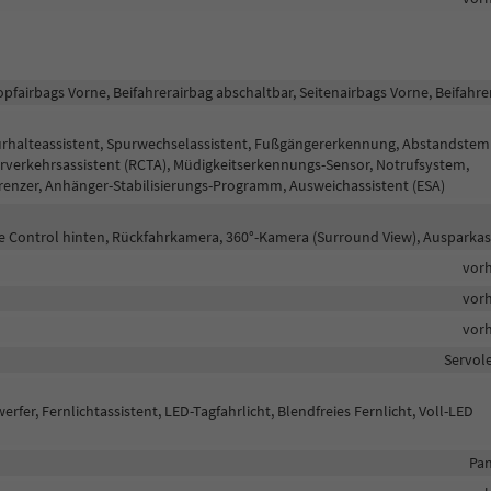
opfairbags Vorne, Beifahrerairbag abschaltbar, Seitenairbags Vorne, Beifahre
purhalteassistent, Spurwechselassistent, Fußgängererkennung, Abstandst
erverkehrsassistent (RCTA), Müdigkeitserkennungs-Sensor, Notrufsystem,
nzer, Anhänger-Stabilisierungs-Programm, Ausweichassistent (ESA)
ce Control hinten, Rückfahrkamera, 360°-Kamera (Surround View), Ausparkas
vor
vor
vor
Servol
rfer, Fernlichtassistent, LED-Tagfahrlicht, Blendfreies Fernlicht, Voll-LED
Pan