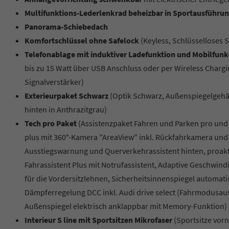
Multifunktions-Lederlenkrad beheizbar in Sportausführu
Panorama-Schiebedach
Komfortschlüssel ohne Safelock
(Keyless, Schlüsselloses 
Telefonablage mit induktiver Ladefunktion und Mobilfu
bis zu 15 Watt über USB Anschluss oder per Wireless Chargin
Signalverstärker)
Exterieurpaket Schwarz
(Optik Schwarz, Außenspiegelgehäu
hinten in Anthrazitgrau)
Tech pro Paket
(Assistenzpaket Fahren und Parken pro und 
plus mit 360°-Kamera "AreaView" inkl. Rückfahrkamera und P
Ausstiegswarnung und Querverkehrassistent hinten, proakt
Fahrassistent Plus mit Notrufassistent, Adaptive Geschwin
für die Vordersitzlehnen, Sicherheitsinnenspiegel automati
Dämpferregelung DCC inkl. Audi drive select (Fahrmodusausw
Außenspiegel elektrisch anklappbar mit Memory-Funktion)
Interieur S line mit Sportsitzen Mikrofaser
(Sportsitze vor