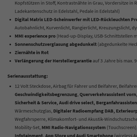
Kopfstützen in Stoff, Kontrastnähte in Grau, Vordersitze i
Ladekantenschutz in Edelstahl, Pedale in Edelstahl)
Digital Matrix LED-Scheinwerfer mit LED-Rückleuchten P
Autobahnlicht, Kurvenlicht, Rangierlicht, Kreuzungslicht, 
MMI experience pro
(Head-up-Display, USB-Schnittstellen
Sonnenschutzverglasung abgedunkelt
(abgedunkelte Heck
Ziernähte in Rot
Verlängerung der Herstellergarantie
auf 3 Jahre bis max. 
Serienausstattung:
12 Volt Steckdose, Airbag für Fahrer und Beifahrer, Beifahr
Geschwindigkeitsbegrenzung
,
Querverkehrassistent vorn,
Sicherheit & Service, Audi drive select, Berganfahrassisten
Wärmeschutzglas,
Digitaler Radioempfang DAB, Exterieurp
Wegfahrsperre, Klimakomfort- und Akustik-Windschutzsch
Mobility-Set,
MMI Radio-Navigationssystem
(Touchscreen),
Infotainment, App Store und Audi Smartphone
(wireless A