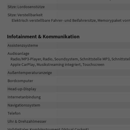
Sitze: Lordosenstütze
Sitze: Verstellbarkeit
Elektrisch verstellbare Fahrer- und Beifahrersitze, Memorypaket vorne
Infotainment & Kommunikation
Assistenzsysteme
Audioanlage
Radio/MP3-Player, Radio, Soundsystem, Schnittstelle MP3, Schnittstell
Apple CarPlay, Musikstreaming integriert, Touchscreen
Außentemperaturanzeige
Bordcomputer
Head-up-Display
Internetanbindung
Navigationssystem
Telefon
Uhr & Drehzahlmesser
Volldigitales Kombiinstrument (Virtual Cockpit)