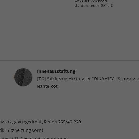
:
6.699,- €
10 Jahre)
Jahressteuer:
332,- €
Innenausstattung
Innenausstattung
[TG] Sitzbezug Mikrofaser "DINAMICA" Schwarz m
Nähte Rot
hwarz, glanzgedreht, Reifen 255/40 R20
k, Sitzheizung vorn)
lung, inkl. Gespannstabilisierung