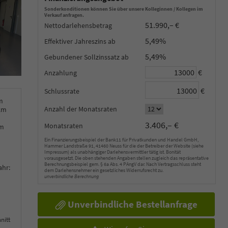
Sonderkonditionen können Sie über unsere Kolleginnen / Kollegen im
Verkauf anfragen.
51.990,– €
Nettodarlehensbetrag
5,49%
Effektiver Jahreszins
5,49%
Gebundener Sollzinssatz
€
Anzahlung
€
Schlussrate
m
Anzahl der Monatsraten
km
3.406,– €
Monatsraten
km
Ein Finanzierungsbeispiel der Bank11 für Privatkunden und Handel GmbH,
Hammer Landstraße 91, 41460 Neuss für die der Betreiber der Website (siehe
Impressum) als unabhängiger Darlehensvermittler tätig ist. Bonität
vorausgesetzt. Die oben stehenden Angaben stellen zugleich das repräsentative
Berechnungsbeispiel gem. § 6a Abs. 4 PAngV dar. Nach Vertragsschluss steht
ahr:
dem Darlehensnehmer ein gesetzliches Widerrufsrecht zu.
unverbindliche Berechnung
Unverbindliche Bestellanfrage
nitt