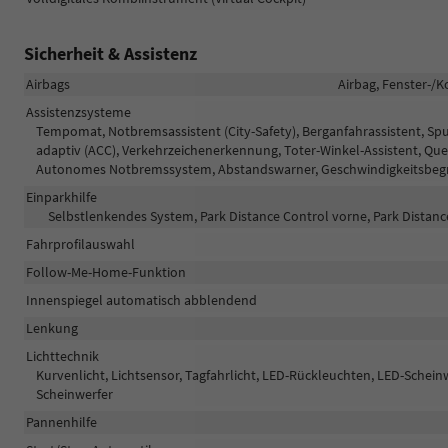
Sicherheit & Assistenz
Airbags
Airbag, Fenster-/K
Assistenzsysteme
Tempomat, Notbremsassistent (City-Safety), Berganfahrassistent, S
adaptiv (ACC), Verkehrzeichenerkennung, Toter-Winkel-Assistent, Qu
Autonomes Notbremssystem, Abstandswarner, Geschwindigkeitsbegre
Einparkhilfe
Selbstlenkendes System, Park Distance Control vorne, Park Distan
Fahrprofilauswahl
Follow-Me-Home-Funktion
Innenspiegel automatisch abblendend
Lenkung
Lichttechnik
Kurvenlicht, Lichtsensor, Tagfahrlicht, LED-Rückleuchten, LED-Scheinwe
Scheinwerfer
Pannenhilfe