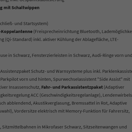
ng mit Schaltwippen
Schließ- und Startsystem)
nk-Koppelantenne
(Freisprecheinrichtung Bluetooth, Lademöglichkei
g (Qi-Standard) inkl. aktiver Kühlung der Ablagefläche, LTE-
se in Schwarz, Fensterzierleisten in Schwarz, Audi-Ringe vorn un
Assistenzpaket Schutz- und Warnsysteme plus inkl. Parklenkassist
arkpilot vorn und hinten, Spurwechselassistent "Side Assist" mit
iver Insassenschutz,
Fahr- und Parkassistentzpaket
(Adaptiver
digkeitsregelung ACC (Geschwindigkeitsregelanlage), Lendenwirbels
sch abblendend, Akustikverglasung, Bremssattel in Rot, Adaptive
ahl), Vordersitze elektrisch mit Memory-Funktion für Fahrersitz,
n, Sitzmittelbahnen in Mikrofaser Schwarz, Sitzseitenwangen und