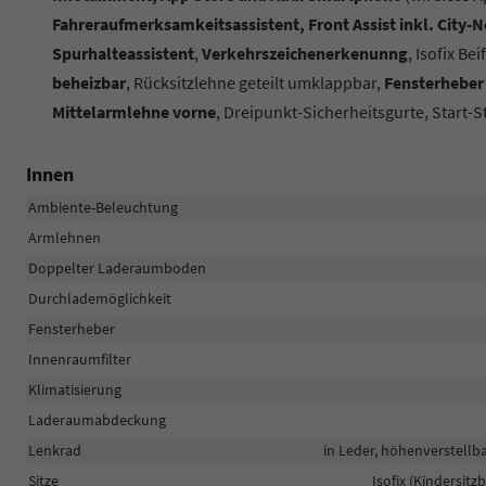
Fahreraufmerksamkeitsassistent, Front Assist inkl. City
Spurhalteassistent
,
Verkehrszeichenerkenunng
, Isofix Bei
beheizbar
, Rücksitzlehne geteilt umklappbar,
Fensterheber 
Mittelarmlehne vorne
, Dreipunkt-Sicherheitsgurte, Start-
Innen
Ambiente-Beleuchtung
Armlehnen
Doppelter Laderaumboden
Durchlademöglichkeit
Fensterheber
Innenraumfilter
Klimatisierung
Laderaumabdeckung
Lenkrad
in Leder, höhenverstellb
Sitze
Isofix (Kindersitz