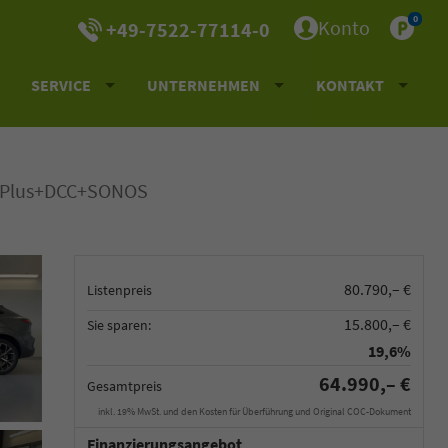
0
Konto
+49-7522-77114-0
SERVICE
UNTERNEHMEN
KONTAKT
maPlus+DCC+SONOS
80.790,– €
Listenpreis
15.800,– €
Sie sparen:
19,6%
64.990,– €
Gesamtpreis
inkl. 19% MwSt. und den Kosten für Überführung und Original COC-Dokument
Finanzierungsangebot