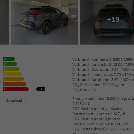
+19
Verbrauch kombiniert:
8,90 l/100k
Verbrauch Innenstadt:
12,00 l/100
Verbrauch Stadtrand:
8,90 l/100km
Verbrauch Landstraße:
7,70 l/100
Verbrauch Autobahn:
8,80 l/100km
CO
-Emissionen:
203,00 g/km
2
CO
-Klasse:
G
2
Energiekosten bei 15.000 km pro J
Download
2.328,24 €
CO2 Kosten (niedrig)
(Kosten
:
1.827,- €
Durchschnitt 10 Jahre)
CO2 Kosten (mittel)
(Kosten
:
4.339,12 €
Durchschnitt 10 Jahre)
CO2 Kosten (hoch)
(Kosten Durchsch