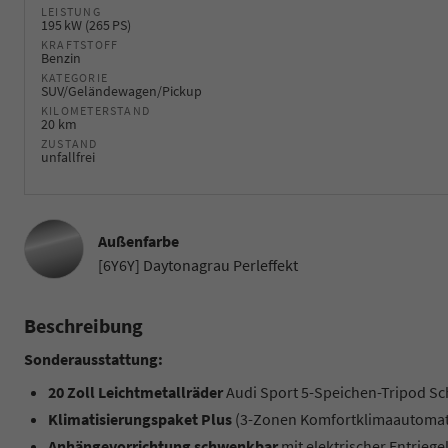
LEISTUNG
195 kW (265 PS)
KRAFTSTOFF
Benzin
KATEGORIE
SUV/Geländewagen/Pickup
KILOMETERSTAND
20 km
ZUSTAND
unfallfrei
Außenfarbe
[6Y6Y] Daytonagrau Perleffekt
Beschreibung
Sonderausstattung:
20 Zoll Leichtmetallräder
Audi Sport 5-Speichen-Tripod Sc
Klimatisierungspaket Plus
(3-Zonen Komfortklimaautomati
An
hängevorrichtung schwenkbar
mit elektrischer Entriege