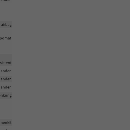
rairbag
empomat
sistent
handen
handen
handen
enkung
nenkit