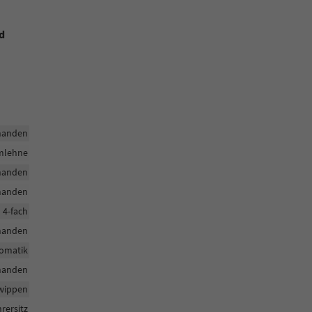
nd
handen
rmlehne
handen
handen
h 4-fach
handen
tomatik
handen
twippen
hrersitz