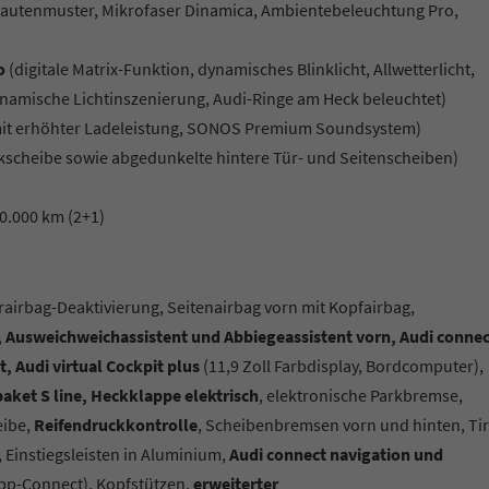
n Rautenmuster, Mikrofaser Dinamica, Ambientebeleuchtung Pro,
ro
(digitale Matrix-Funktion, dynamisches Blinklicht, Allwetterlicht,
dynamische Lichtinszenierung, Audi-Ringe am Heck beleuchtet)
 mit erhöhter Ladeleistung, SONOS Premium Soundsystem)
scheibe sowie abgedunkelte hintere Tür- und Seitenscheiben)
90.000 km (2+1)
erairbag-Deaktivierung, Seitenairbag vorn mit Kopfairbag,
 Ausweichweichassistent und Abbiegeassistent vorn, Audi connec
t, Audi virtual Cockpit plus
(11,9 Zoll Farbdisplay, Bordcomputer),
aket S line, Heckklappe elektrisch
, elektronische Parkbremse,
eibe,
Reifendruckkontrolle
, Scheibenbremsen vorn und hinten, Tir
 Einstiegsleisten in Aluminium,
Audi connect navigation und
pp-Connect), Kopfstützen,
erweiterter