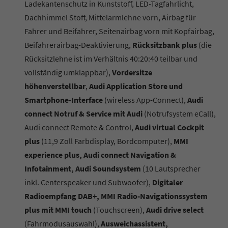
Ladekantenschutz in Kunststoff, LED-Tagfahrlicht,
Dachhimmel Stoff, Mittelarmlehne vorn, Airbag für
Fahrer und Beifahrer, Seitenairbag vorn mit Kopfairbag,
Beifahrerairbag-Deaktivierung,
Rücksitzbank plus
(die
Rücksitzlehne ist im Verhältnis 40:20:40 teilbar und
vollständig umklappbar),
Vordersitze
höhenverstellbar
,
Audi Application Store und
Smartphone-Interface
(wireless App-Connect),
Audi
connect Notruf & Service mit Audi
(Notrufsystem eCall),
Audi connect Remote & Control,
Audi virtual Cockpit
plus
(11,9 Zoll Farbdisplay, Bordcomputer),
MMI
experience plus, Audi connect Navigation &
Infotainment, Audi Soundsystem
(10 Lautsprecher
inkl. Centerspeaker und Subwoofer),
Digitaler
Radioempfang DAB+, MMI Radio-Navigationssystem
plus mit MMI touch
(Touchscreen),
Audi drive select
(Fahrmodusauswahl),
Ausweichassistent,