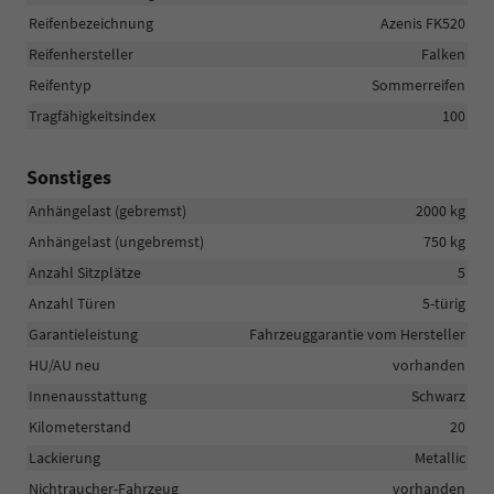
Reifenbezeichnung
Azenis FK520
Reifenhersteller
Falken
Reifentyp
Sommerreifen
Tragfähigkeitsindex
100
Sonstiges
Anhängelast (gebremst)
2000 kg
Anhängelast (ungebremst)
750 kg
Anzahl Sitzplätze
5
Anzahl Türen
5-türig
Garantieleistung
Fahrzeuggarantie vom Hersteller
HU/AU neu
vorhanden
Innenausstattung
Schwarz
Kilometerstand
20
Lackierung
Metallic
Nichtraucher-Fahrzeug
vorhanden