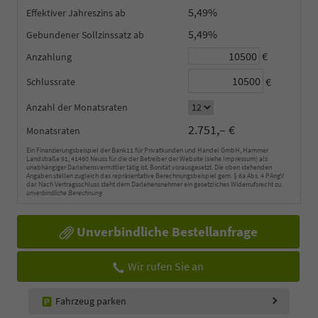
5,49%
Effektiver Jahreszins
5,49%
Gebundener Sollzinssatz
€
Anzahlung
€
Schlussrate
Anzahl der Monatsraten
2.751,– €
Monatsraten
Ein Finanzierungsbeispiel der Bank11 für Privatkunden und Handel GmbH, Hammer
Landstraße 91, 41460 Neuss für die der Betreiber der Website (siehe Impressum) als
unabhängiger Darlehensvermittler tätig ist. Bonität vorausgesetzt. Die oben stehenden
Angaben stellen zugleich das repräsentative Berechnungsbeispiel gem. § 6a Abs. 4 PAngV
dar. Nach Vertragsschluss steht dem Darlehensnehmer ein gesetzliches Widerrufsrecht zu.
unverbindliche Berechnung
Unverbindliche Bestellanfrage
Wir rufen Sie an
Fahrzeug parken