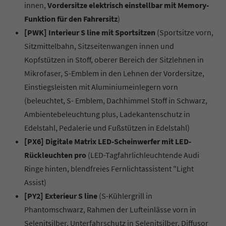
innen,
Vordersitze elektrisch einstellbar mit Memory-
Funktion für den Fahrersitz
)
[PWK] Interieur S line mit Sportsitzen
(Sportsitze vorn,
Sitzmittelbahn, Sitzseitenwangen innen und
Kopfstützen in Stoff, oberer Bereich der Sitzlehnen in
Mikrofaser, S-Emblem in den Lehnen der Vordersitze,
Einstiegsleisten mit Aluminiumeinlegern vorn
(beleuchtet, S- Emblem, Dachhimmel Stoff in Schwarz,
Ambientebeleuchtung plus, Ladekantenschutz in
Edelstahl, Pedalerie und Fußstützen in Edelstahl)
[PX6] Digitale Matrix LED-Scheinwerfer mit LED-
Rückleuchten pro
(LED-Tagfahrlichleuchtende Audi
Ringe hinten, blendfreies Fernlichtassistent "Light
Assist)
[PY2] Exterieur S line
(S-Kühlergrill in
Phantomschwarz, Rahmen der Lufteinlässe vorn in
Selenitsilber, Unterfahrschutz in Selenitsilber, Diffusor