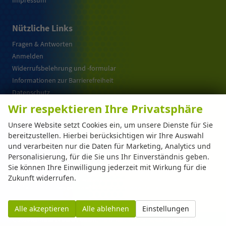
Impressum
Nützliche Links
Fragen & Antworten
Anmelden
Widerrufsbelehrung und -formular
Informationen zur Barrierefreiheit
Datenschutz
Cookie-Einstellungen
Wir respektieren Ihre Privatsphäre
Warum EU-Neuwagen ?
Unsere Website setzt Cookies ein, um unsere Dienste für Sie
bereitzustellen. Hierbei berücksichtigen wir Ihre Auswahl
und verarbeiten nur die Daten für Marketing, Analytics und
Weitere Informationen zum offiziellen Kraftstoffverbrauch und zu den offiziellen
Personalisierung, für die Sie uns Ihr Einverständnis geben.
spezifischen CO
-Emissionen und gegebenenfalls zum Stromverbrauch neuer PKW
2
können dem 'Leitfaden über den offiziellen Kraftstoffverbrauch, die offiziellen
Sie können Ihre Einwilligung jederzeit mit Wirkung für die
spezifischen CO
-Emissionen und den offiziellen Stromverbrauch neuer PKW'
2
Zukunft widerrufen.
entnommen werden, der an allen Verkaufsstellen und bei der 'Deutschen Automobil
Treuhand GmbH' unentgeltlich erhältlich ist unter www.dat.de.
Alle akzeptieren
Alle ablehnen
Einstellungen
© 2026
Automarkt Dinser GmbH
,
Franz-Walchner-Str. 8
,
88239
Wangen im