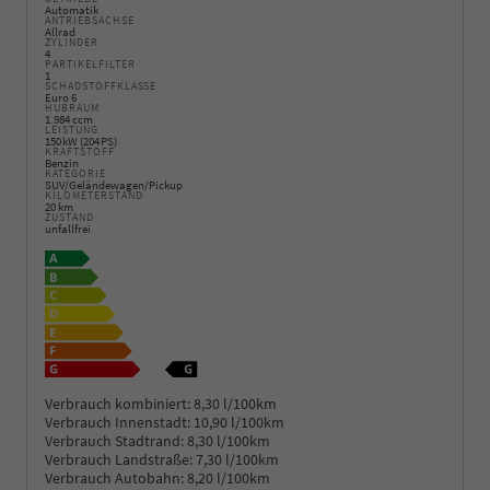
Automatik
ANTRIEBSACHSE
Allrad
ZYLINDER
4
PARTIKELFILTER
1
SCHADSTOFFKLASSE
Euro 6
HUBRAUM
1.984 ccm
LEISTUNG
150 kW (204 PS)
KRAFTSTOFF
Benzin
KATEGORIE
SUV/Geländewagen/Pickup
KILOMETERSTAND
20 km
ZUSTAND
unfallfrei
Verbrauch kombiniert:
8,30 l/100km
Verbrauch Innenstadt:
10,90 l/100km
Verbrauch Stadtrand:
8,30 l/100km
Verbrauch Landstraße:
7,30 l/100km
Verbrauch Autobahn:
8,20 l/100km