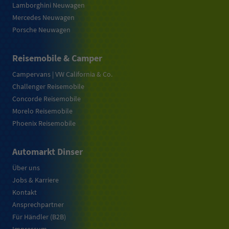
Lamborghini Neuwagen
Mercedes Neuwagen
Porsche Neuwagen
Reisemobile & Camper
Campervans | VW California & Co.
Challenger Reisemobile
Concorde Reisemobile
Morelo Reisemobile
Phoenix Reisemobile
Automarkt Dinser
Über uns
Jobs & Karriere
Kontakt
Ansprechpartner
Für Händler (B2B)