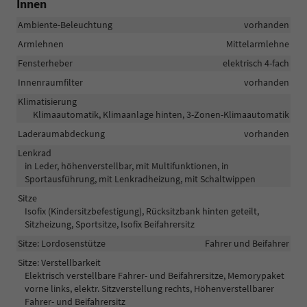
Innen
Ambiente-Beleuchtung
vorhanden
Armlehnen
Mittelarmlehne
Fensterheber
elektrisch 4-fach
Innenraumfilter
vorhanden
Klimatisierung
Klimaautomatik, Klimaanlage hinten, 3-Zonen-Klimaautomatik
Laderaumabdeckung
vorhanden
Lenkrad
in Leder, höhenverstellbar, mit Multifunktionen, in
Sportausführung, mit Lenkradheizung, mit Schaltwippen
Sitze
Isofix (Kindersitzbefestigung), Rücksitzbank hinten geteilt,
Sitzheizung, Sportsitze, Isofix Beifahrersitz
Sitze: Lordosenstütze
Fahrer und Beifahrer
Sitze: Verstellbarkeit
Elektrisch verstellbare Fahrer- und Beifahrersitze, Memorypaket
vorne links, elektr. Sitzverstellung rechts, Höhenverstellbarer
Fahrer- und Beifahrersitz