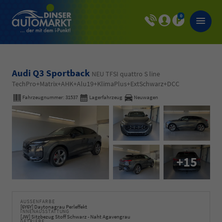
0
Audi Q3 Sportback
NEU TFSI quattro S line
TechPro+Matrix+AHK+Alu19+KlimaPlus+ExtSchwarz+DCC
Fahrzeugnummer:
31537
Lagerfahrzeug
Neuwagen
+15
AUSSENFARBE
[6Y6Y] Daytonagrau Perleffekt
INNENAUSSTATTUNG
[JW] Sitzbezug Stoff Schwarz - Naht Agavengrau
GETRIEBE