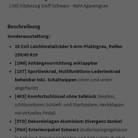
[JW] Sitzbezug Stoff Schwarz - Naht Agavengrau
Beschreibung
Sonderausstattung:
19 Zoll Leichtmetallräder 5-Arm Platingrau, Reifen
255/45 R19
[1M6] Anhängevorrichtung anklappbar
[1XT] Sportlenkrad, Multifunktions-Lederlenkrad
beheizbar inkl. Schaltwippen
(oben und unten
abgeflacht)
[4K5] Komfortschlüssel ohne Safelock
(Keyless,
schlüsselloses Schließ- und Startsystem, Heckklappe
mit virtuelles Pedal)
[5TD] Dekoreinlagen Aluminium Divergenz dunkel
[PAH] Exterieurpaket Schwarz
(Außenspiegelgehäuse
in Schwarz, Fensterzierleisten und Anbauteile dunkel,