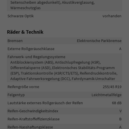
Seitenscheiben abgedunkelt), Akustikverglasung,
Wärmeschutzglas
Schwarze Optik
vorhanden
Räder & Technik
Bremsen
Elektronische Parkbremse
Externe Rollgeräuschklasse
A
Fahrwerk- und Regelungssysteme
Antiblockiersystem (ABS), Antischlupfregelung (ASR),
Differentialsperre (ASD), Elektronisches Stabilitäts-Programm
(ESP), Traktionskontrolle (ASR/CTS/ETS), Reifendruckkontrolle,
Adaptive Fahrwerksregelung (DCC), Fahrdynamik-Umschalter
Reifengröße vorne
255/45 R19
Felgentyp
Leichtmetallfelge
Lautstärke externes Rollgeräusch der Reifen
68 dB
Reifen-Geschwindigkeitsindex
V
Reifen-Kraftstoffeffizienzklasse
B
Reifen-Nasshaftungsklasse
A