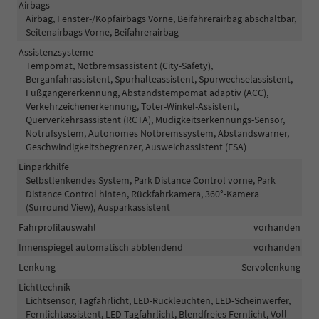
Airbags
Airbag, Fenster-/Kopfairbags Vorne, Beifahrerairbag abschaltbar,
Seitenairbags Vorne, Beifahrerairbag
Assistenzsysteme
Tempomat, Notbremsassistent (City-Safety),
Berganfahrassistent, Spurhalteassistent, Spurwechselassistent,
Fußgängererkennung, Abstandstempomat adaptiv (ACC),
Verkehrzeichenerkennung, Toter-Winkel-Assistent,
Querverkehrsassistent (RCTA), Müdigkeitserkennungs-Sensor,
Notrufsystem, Autonomes Notbremssystem, Abstandswarner,
Geschwindigkeitsbegrenzer, Ausweichassistent (ESA)
Einparkhilfe
Selbstlenkendes System, Park Distance Control vorne, Park
Distance Control hinten, Rückfahrkamera, 360°-Kamera
(Surround View), Ausparkassistent
Fahrprofilauswahl
vorhanden
Innenspiegel automatisch abblendend
vorhanden
Lenkung
Servolenkung
Lichttechnik
Lichtsensor, Tagfahrlicht, LED-Rückleuchten, LED-Scheinwerfer,
Fernlichtassistent, LED-Tagfahrlicht, Blendfreies Fernlicht, Voll-