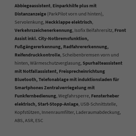
Abbiegeassistent
,
Einparkhilfe plus mit
Distanzanzeige
(ParkPilot vorn und hinten),
Servolenkung,
Heckklappe elektrisch
,
Verkehrszeichenerkennung
, Isofix Beifahrersitz,
Front
Assist inkl. City-Notbremsfunktion,
Fußgängererkennung, Radfahrererkennung,
Reifendruckkontrolle
, Scheibenbremsen vorn und
hinten, Wärmeschutzverglasung,
Spurhalteassistent
mit Notfallassistent, Freisprecheinrichtung
Bluetooth, Telefonablage mit induktionsladen für
Smartphones Zentralverriegelung mit
Funkfernbedienung
, Wegfahrsperre,
Fensterheber
elektrisch, Start-Stopp-Anlage
, USB-Schnittstelle,
Kopfstützen, Innenraumfilter, Laderaumabdeckung,
ABS, ASR, ESC