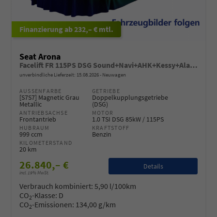
ab 232,– € mtl.
Seat Arona
Facelift FR 115PS DSG Sound+Navi+AHK+Kessy+Alarm+GV5+Sitzheizung+Voll LED
unverbindliche Lieferzeit:
15.08.2026
Neuwagen
AUSSENFARBE
GETRIEBE
[S7S7] Magnetic Grau
Doppelkupplungsgetriebe
Metallic
(DSG)
ANTRIEBSACHSE
MOTOR
Frontantrieb
1.0 TSI DSG 85kW / 115PS
HUBRAUM
KRAFTSTOFF
999 ccm
Benzin
KILOMETERSTAND
20 km
26.840,– €
Details
incl. 19% MwSt.
Verbrauch kombiniert:
5,90 l/100km
CO
-Klasse:
D
2
CO
-Emissionen:
134,00 g/km
2