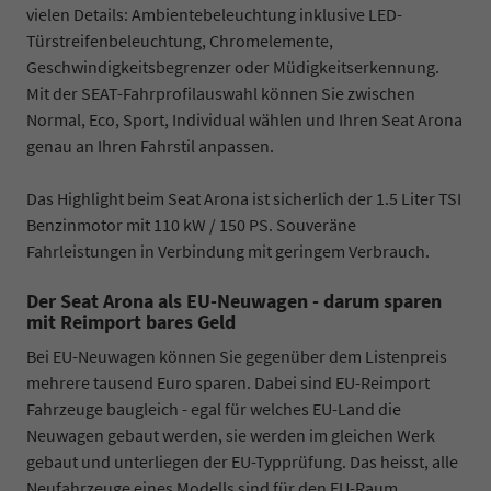
vielen Details: Ambientebeleuchtung inklusive LED-
Türstreifenbeleuchtung, Chromelemente,
Geschwindigkeitsbegrenzer oder Müdigkeitserkennung.
Mit der SEAT-Fahrprofilauswahl können Sie zwischen
Normal, Eco, Sport, Individual wählen und Ihren Seat Arona
genau an Ihren Fahrstil anpassen.
Das Highlight beim Seat Arona ist sicherlich der 1.5 Liter TSI
Benzinmotor mit 110 kW / 150 PS. Souveräne
Fahrleistungen in Verbindung mit geringem Verbrauch.
Der Seat Arona als EU-Neuwagen - darum sparen
mit Reimport bares Geld
Bei EU-Neuwagen können Sie gegenüber dem Listenpreis
mehrere tausend Euro sparen. Dabei sind EU-Reimport
Fahrzeuge baugleich - egal für welches EU-Land die
Neuwagen gebaut werden, sie werden im gleichen Werk
gebaut und unterliegen der EU-Typprüfung. Das heisst, alle
Neufahrzeuge eines Modells sind für den EU-Raum