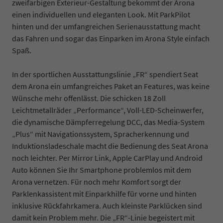
zweifarbigen Exterieur-Gestaltung bekommt der Arona
einen individuellen und eleganten Look. Mit ParkPilot
hinten und der umfangreichen Serienausstattung macht
das Fahren und sogar das Einparken im Arona Style einfach
Spaß.
In der sportlichen Ausstattungslinie „FR“ spendiert Seat
dem Arona ein umfangreiches Paket an Features, was keine
Wünsche mehr offenlässt. Die schicken 18 Zoll
Leichtmetallräder „Performance“, Voll-LED-Scheinwerfer,
die dynamische Dämpferregelung DCC, das Media-System
„Plus“ mit Navigationssystem, Spracherkennung und
Induktionsladeschale macht die Bedienung des Seat Arona
noch leichter. Per Mirror Link, Apple CarPlay und Android
Auto können Sie Ihr Smartphone problemlos mit dem
Arona vernetzen. Für noch mehr Komfort sorgt der
Parklenkassistent mit Einparkhilfe für vorne und hinten
inklusive Rückfahrkamera. Auch kleinste Parklücken sind
damit kein Problem mehr. Die „FR“-Linie begeistert mit