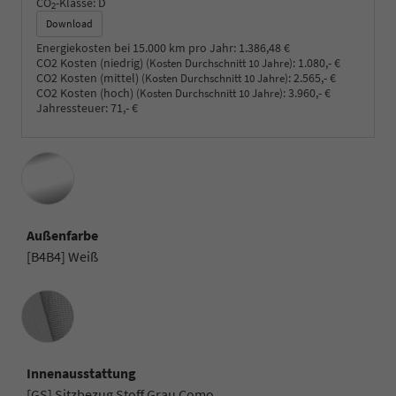
CO
-Klasse:
D
2
Download
Energiekosten bei 15.000 km pro Jahr:
1.386,48 €
CO2 Kosten (niedrig)
:
1.080,- €
(Kosten Durchschnitt 10 Jahre)
CO2 Kosten (mittel)
:
2.565,- €
(Kosten Durchschnitt 10 Jahre)
CO2 Kosten (hoch)
:
3.960,- €
(Kosten Durchschnitt 10 Jahre)
Jahressteuer:
71,- €
Außenfarbe
[B4B4] Weiß
Innenausstattung
Innenausstattung
[GS] Sitzbezug Stoff Grau Como