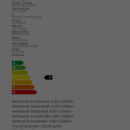
Schalt. 5-Gang
ANTRIEBSACHSE
Frontantrieb
ZYLINDER
3
SCHADSTOFFKLASSE
Euro 6
HUBRAUM
999 ccm
LEISTUNG
59 kW (80 PS)
KRAFTSTOFF
Benzin
KATEGORIE
Kleinwagen
KILOMETERSTAND
20 km
ZUSTAND
unfallfrei
Verbrauch kombiniert:
5,30 l/100km
Verbrauch Innenstadt:
6,50 l/100km
Verbrauch Stadtrand:
4,90 l/100km
Verbrauch Landstraße:
4,60 l/100km
Verbrauch Autobahn:
5,60 l/100km
CO
-Emissionen:
120,00 g/km
2