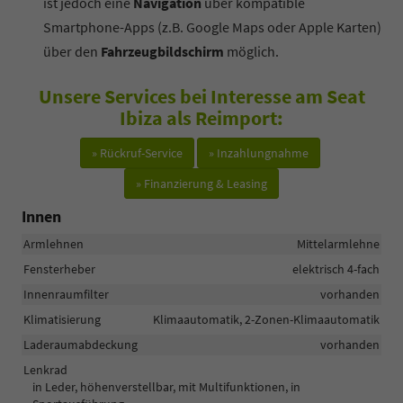
ist jedoch eine
Navigation
über kompatible
Smartphone-Apps (z.B. Google Maps oder Apple Karten)
über den
Fahrzeugbildschirm
möglich.
Unsere Services bei Interesse am Seat
Ibiza als Reimport:
» Rückruf-Service
» Inzahlungnahme
» Finanzierung & Leasing
Innen
Armlehnen
Mittelarmlehne
Fensterheber
elektrisch 4-fach
Innenraumfilter
vorhanden
Klimatisierung
Klimaautomatik, 2-Zonen-Klimaautomatik
Laderaumabdeckung
vorhanden
Lenkrad
in Leder, höhenverstellbar, mit Multifunktionen, in