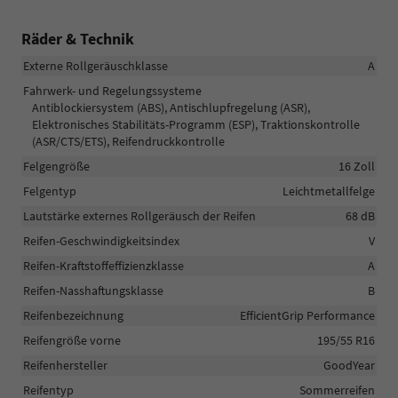
Räder & Technik
Externe Rollgeräuschklasse
A
Fahrwerk- und Regelungssysteme
Antiblockiersystem (ABS), Antischlupfregelung (ASR),
Elektronisches Stabilitäts-Programm (ESP), Traktionskontrolle
(ASR/CTS/ETS), Reifendruckkontrolle
Felgengröße
16 Zoll
Felgentyp
Leichtmetallfelge
Lautstärke externes Rollgeräusch der Reifen
68 dB
Reifen-Geschwindigkeitsindex
V
Reifen-Kraftstoffeffizienzklasse
A
Reifen-Nasshaftungsklasse
B
Reifenbezeichnung
EfficientGrip Performance
Reifengröße vorne
195/55 R16
Reifenhersteller
GoodYear
Reifentyp
Sommerreifen