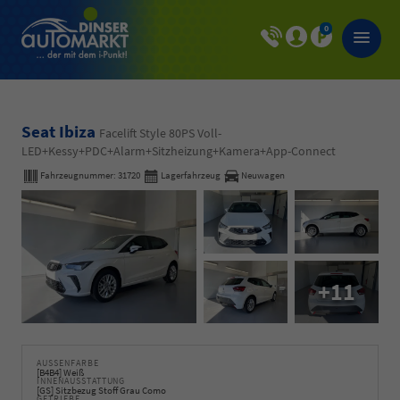
0
Seat Ibiza
Facelift Style 80PS Voll-
LED+Kessy+PDC+Alarm+Sitzheizung+Kamera+App-Connect
Fahrzeugnummer:
31720
Lagerfahrzeug
Neuwagen
+11
AUSSENFARBE
[B4B4] Weiß
INNENAUSSTATTUNG
[GS] Sitzbezug Stoff Grau Como
GETRIEBE