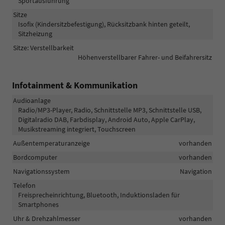
Sportausführung
Sitze
Isofix (Kindersitzbefestigung), Rücksitzbank hinten geteilt,
Sitzheizung
Sitze: Verstellbarkeit
Höhenverstellbarer Fahrer- und Beifahrersitz
Infotainment & Kommunikation
Audioanlage
Radio/MP3-Player, Radio, Schnittstelle MP3, Schnittstelle USB,
Digitalradio DAB, Farbdisplay, Android Auto, Apple CarPlay,
Musikstreaming integriert, Touchscreen
Außentemperaturanzeige
vorhanden
Bordcomputer
vorhanden
Navigationssystem
Navigation
Telefon
Freisprecheinrichtung, Bluetooth, Induktionsladen für
Smartphones
Uhr & Drehzahlmesser
vorhanden