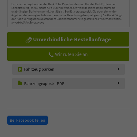
Ein Finanzierungsbeispiel der Bank11 für Privatkunden und Handel GmbH, Hammer
Landstraße 91, 41460 Neuss für die der Betreiber der Website (siehe Impressum) als
unabhängiger Darlehensvermittler tätig ist. Bonität vorausgesetzt. Die oben stehenden
Angaben stellen zugleich das repräsentative Berechnungsbeispiel gem. § 6a Abs. 4 PAngV
dar. Nach Vertragsschluss steht dem Darlehensnehmer ein gesetzliches Widerrufsrecht zu.
unverbindliche Berechnung
Unverbindliche Bestellanfrage
Wir rufen Sie an
Fahrzeug parken
Fahrzeugexposé - PDF
Bei Facebook teilen