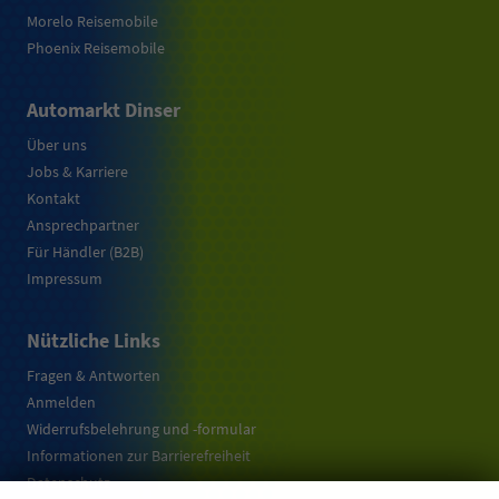
Morelo Reisemobile
Phoenix Reisemobile
Automarkt Dinser
Über uns
Jobs & Karriere
Kontakt
Ansprechpartner
Für Händler (B2B)
Impressum
Nützliche Links
Fragen & Antworten
Anmelden
Widerrufsbelehrung und -formular
Informationen zur Barrierefreiheit
Datenschutz