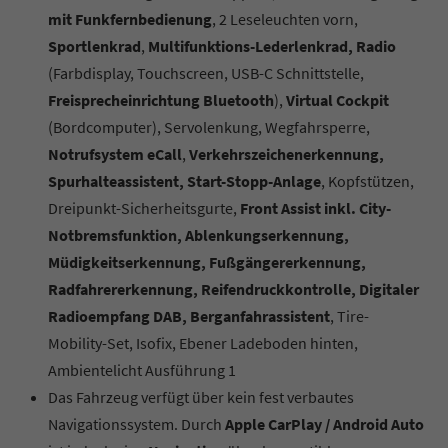
mit Funkfernbedienung
, 2 Leseleuchten vorn,
Sportlenkrad
,
Multifunktions-Lederlenkrad, Radio
(Farbdisplay, Touchscreen, USB-C Schnittstelle,
Freisprecheinrichtung Bluetooth
),
Virtual Cockpit
(Bordcomputer), Servolenkung, Wegfahrsperre,
Notrufsystem eCall
,
Verkehrszeichenerkennung,
Spurhalteassistent, Start-Stopp-Anlage
, Kopfstützen,
Dreipunkt-Sicherheitsgurte,
Front Assist inkl. City-
Notbremsfunktion, Ablenkungserkennung,
Müdigkeitserkennung, Fußgängererkennung,
Radfahrererkennung, Reifendruckkontrolle, Digitaler
Radioempfang DAB, Berganfahrassistent
, Tire-
Mobility-Set, Isofix, Ebener Ladeboden hinten,
Ambientelicht Ausführung 1
Das Fahrzeug verfügt über kein fest verbautes
Navigationssystem. Durch
Apple CarPlay / Android Auto