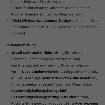
hinten elektrisch, 6 Lautsprecher,
Sicherheitsinnenspiegel automatisch abblendend,
Rückfahrkamera
, Lichtsensor, Regensensor)
[PML]
Wireless App-Connect
(
Navigation
bequem über
Smartphone-Apps wie Google Maps oder Apple Karten
möglich)
Serienausstattung:
16 Zoll Leichtmetallräder
, Airbag für Fahrer und
Beifahrer, Seitenairbag vorn mit Kopfairbag,
Beifahrerairbag-Deaktivierung, Scheibenbremsen
vorne,
Nebelscheinwerfer inkl. Abbiegelicht
, ESP, ABS,
ASR,
Außenspiegel elektrisch einstell- und beheizbar
,
Außenspiegelgehäuse und Türgriffe in Wagenfarbe,
Geschwindigkeitsregelanlage inkl.
Geschwindigkeitsbegrenzung, ParkPilot hinten
,
Rücksitzlehne geteilt umklappbar,
Zentralverriegelung