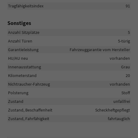
Tragfähigkeitsindex
91
Sonstiges
Anzahl Sitzplätze
5
Anzahl Türen
5-türig
Garantieleistung
Fahrzeuggarantie vom Hersteller
HU/AU neu
vorhanden
Innenausstattung
Grau
Kilometerstand
20
Nichtraucher-Fahrzeug
vorhanden
Polsterung
Stoff
Zustand
unfallfrei
Zustand, Beschaffenheit
Scheckheftgepflegt
Zustand, Fahrfähigkeit
fahrtauglich