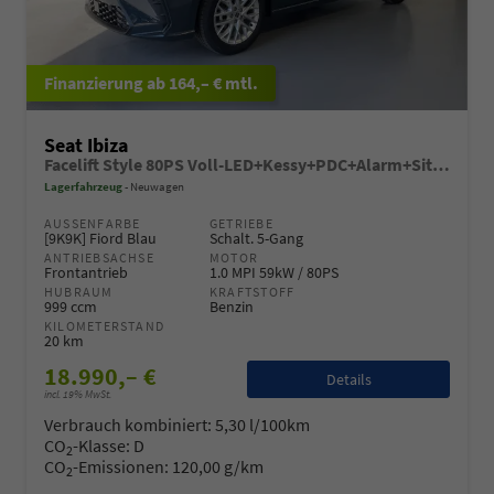
ab 164,– € mtl.
Seat Ibiza
Facelift Style 80PS Voll-LED+Kessy+PDC+Alarm+Sitzheizung+Kamera+App-Connect
Lagerfahrzeug
Neuwagen
AUSSENFARBE
GETRIEBE
[9K9K] Fiord Blau
Schalt. 5-Gang
ANTRIEBSACHSE
MOTOR
Frontantrieb
1.0 MPI 59kW / 80PS
HUBRAUM
KRAFTSTOFF
999 ccm
Benzin
KILOMETERSTAND
20 km
18.990,– €
Details
incl. 19% MwSt.
Verbrauch kombiniert:
5,30 l/100km
CO
-Klasse:
D
2
CO
-Emissionen:
120,00 g/km
2