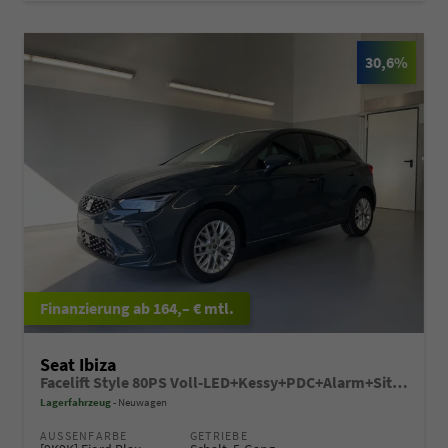
30,6%
ab 164,– € mtl.
Seat Ibiza
Facelift Style 80PS Voll-LED+Kessy+PDC+Alarm+Sitzheizung+Kamera+App-Connect
Lagerfahrzeug
Neuwagen
AUSSENFARBE
GETRIEBE