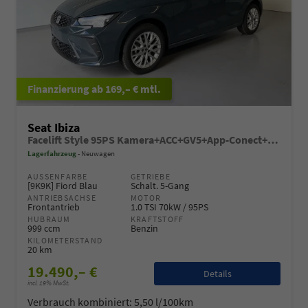
ab 169,– € mtl.
Seat Ibiza
Facelift Style 95PS Kamera+ACC+GV5+App-Conect+Sitzheizung+ParkPilot hinten
Lagerfahrzeug
Neuwagen
AUSSENFARBE
GETRIEBE
[9K9K] Fiord Blau
Schalt. 5-Gang
ANTRIEBSACHSE
MOTOR
Frontantrieb
1.0 TSI 70kW / 95PS
HUBRAUM
KRAFTSTOFF
999 ccm
Benzin
KILOMETERSTAND
20 km
19.490,– €
Details
incl. 19% MwSt.
Verbrauch kombiniert:
5,50 l/100km