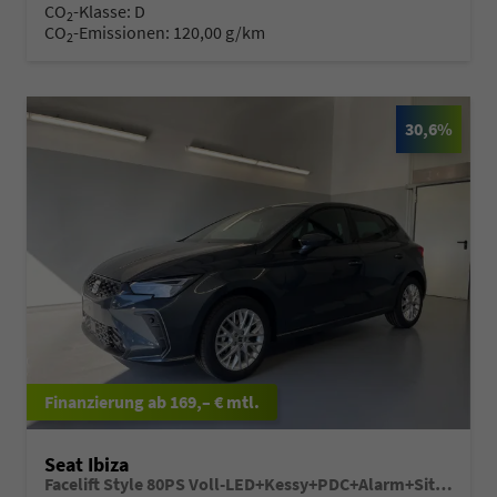
CO
-Klasse:
D
2
CO
-Emissionen:
120,00 g/km
2
30,6%
ab 169,– € mtl.
Seat Ibiza
Facelift Style 80PS Voll-LED+Kessy+PDC+Alarm+Sitzheizung+Kamera+App-Connect