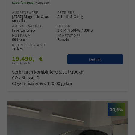
Lagerfahrzeug
Neuwagen
AUSSENFARBE
GETRIEBE
[S7S7] Magnetic Grau
Schalt. 5-Gang
Metallic
ANTRIEBSACHSE
MOTOR
Frontantrieb
1.0 MPI 59kW / 80PS
HUBRAUM
KRAFTSTOFF
999 ccm
Benzin
KILOMETERSTAND
20 km
19.490,– €
Details
incl. 19% MwSt.
Verbrauch kombiniert:
5,30 l/100km
CO
-Klasse:
D
2
CO
-Emissionen:
120,00 g/km
2
30,6%