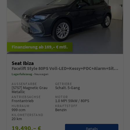
ab 169,– € mtl.
Seat Ibiza
Facelift Style 80PS Voll-LED+Kessy+PDC+Alarm+Sitzheizung+Kamera+App-Connect
Lagerfahrzeug
Neuwagen
AUSSENFARBE
GETRIEBE
[S7S7] Magnetic Grau
Schalt. 5-Gang
Metallic
ANTRIEBSACHSE
MOTOR
Frontantrieb
1.0 MPI 59kW / 80PS
HUBRAUM
KRAFTSTOFF
999 ccm
Benzin
KILOMETERSTAND
20 km
19.490,– €
Details