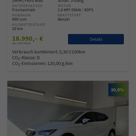
[9K9K] Fiord Blau
Schalt. 5-Gang
ANTRIEBSACHSE
MOTOR
Frontantrieb
1.0 MPI 59kW / 80PS
HUBRAUM
KRAFTSTOFF
999 ccm
Benzin
KILOMETERSTAND
20 km
18.990,– €
Details
incl. 19% MwSt.
Verbrauch kombiniert:
5,30 l/100km
CO
-Klasse:
D
2
CO
-Emissionen:
120,00 g/km
2
30,6%