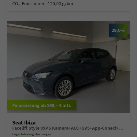
CO
-Emissionen:
120,00 g/km
2
28,6%
ab 169,– € mtl.
Seat Ibiza
Facelift Style 95PS Kamera+ACC+GV5+App-Conect+Sitzheizung+ParkPilot hinten
Lagerfahrzeug
Neuwagen