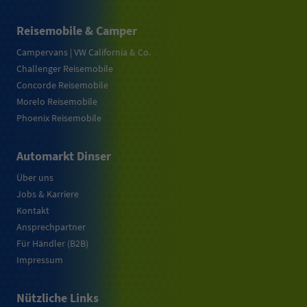
Reisemobile & Camper
Campervans | VW California & Co.
Challenger Reisemobile
Concorde Reisemobile
Morelo Reisemobile
Phoenix Reisemobile
Automarkt Dinser
Über uns
Jobs & Karriere
Kontakt
Ansprechpartner
Für Händler (B2B)
Impressum
Nützliche Links