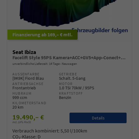
ab 169,– € mtl.
Seat Ibiza
Facelift Style 95PS Kamera+ACC+GV5+App-Conect+Sitzheizung+ParkPilot hinten
unverbindliche Lieferzeit:
14 Tage
Neuwagen
AUSSENFARBE
GETRIEBE
[9K9K] Fiord Blau
Schalt. 5-Gang
ANTRIEBSACHSE
MOTOR
Frontantrieb
1.0 TSI 70kW / 95PS
HUBRAUM
KRAFTSTOFF
999 ccm
Benzin
KILOMETERSTAND
20 km
19.490,– €
Details
incl. 19% MwSt.
Verbrauch kombiniert:
5,50 l/100km
CO
-Klasse:
D
2