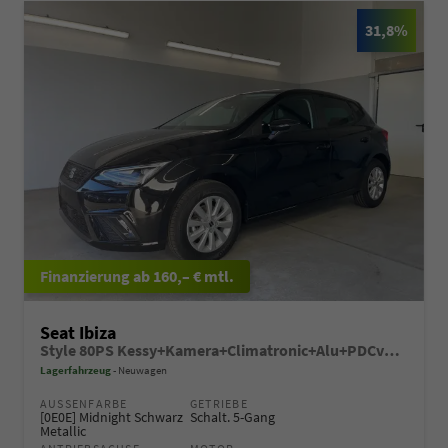
31,8%
ab 160,– € mtl.
Seat Ibiza
Style 80PS Kessy+Kamera+Climatronic+Alu+PDCvohi+Sitzheiz+App-Connect+DAB
Lagerfahrzeug
Neuwagen
AUSSENFARBE
GETRIEBE
[0E0E] Midnight Schwarz
Schalt. 5-Gang
Metallic