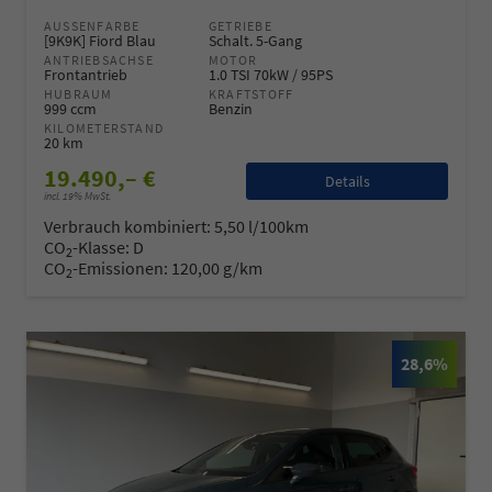
AUSSENFARBE
GETRIEBE
[9K9K] Fiord Blau
Schalt. 5-Gang
ANTRIEBSACHSE
MOTOR
Frontantrieb
1.0 TSI 70kW / 95PS
HUBRAUM
KRAFTSTOFF
999 ccm
Benzin
KILOMETERSTAND
20 km
19.490,– €
Details
incl. 19% MwSt.
Verbrauch kombiniert:
5,50 l/100km
CO
-Klasse:
D
2
CO
-Emissionen:
120,00 g/km
2
28,6%