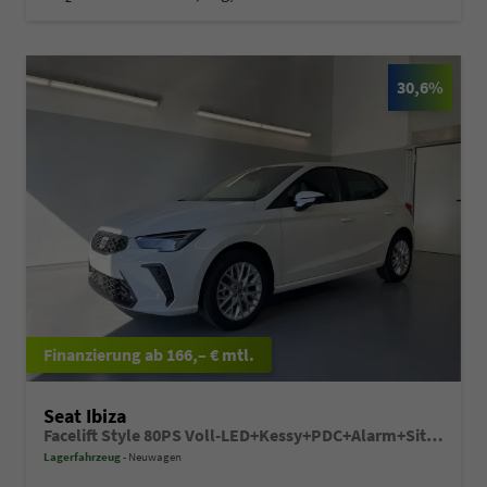
30,6%
ab 166,– € mtl.
Seat Ibiza
Facelift Style 80PS Voll-LED+Kessy+PDC+Alarm+Sitzheizung+Kamera+App-Connect
Lagerfahrzeug
Neuwagen