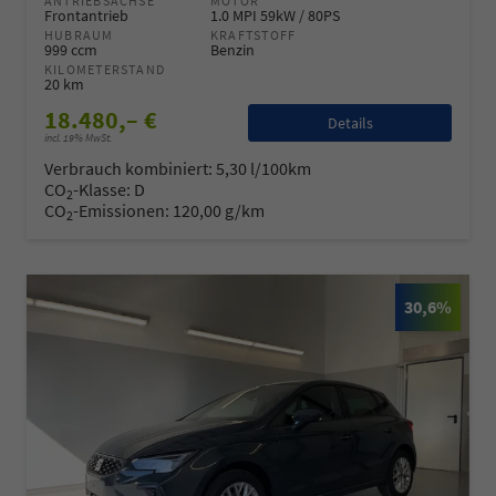
ANTRIEBSACHSE
MOTOR
Frontantrieb
1.0 MPI 59kW / 80PS
HUBRAUM
KRAFTSTOFF
999 ccm
Benzin
KILOMETERSTAND
20 km
18.480,– €
Details
incl. 19% MwSt.
Verbrauch kombiniert:
5,30 l/100km
CO
-Klasse:
D
2
CO
-Emissionen:
120,00 g/km
2
30,6%