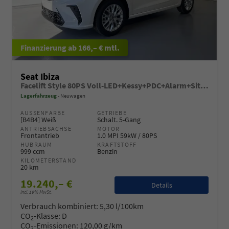
ab 166,– € mtl.
Seat Ibiza
Facelift Style 80PS Voll-LED+Kessy+PDC+Alarm+Sitzheizung+Kamera+App-Connect
Lagerfahrzeug
Neuwagen
AUSSENFARBE
GETRIEBE
[B4B4] Weiß
Schalt. 5-Gang
ANTRIEBSACHSE
MOTOR
Frontantrieb
1.0 MPI 59kW / 80PS
HUBRAUM
KRAFTSTOFF
999 ccm
Benzin
KILOMETERSTAND
20 km
19.240,– €
Details
incl. 19% MwSt.
Verbrauch kombiniert:
5,30 l/100km
CO
-Klasse:
D
2
CO
-Emissionen:
120,00 g/km
2