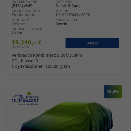
AUSSENFARBE
GETRIEBE
[B4B4] Weiß
Schalt. 5-Gang
ANTRIEBSACHSE
MOTOR
Frontantrieb
1.0 MPI 59kW / 80PS
HUBRAUM
KRAFTSTOFF
999 ccm
Benzin
KILOMETERSTAND
20 km
19.240,– €
Details
incl. 19% MwSt.
Verbrauch kombiniert:
5,30 l/100km
CO
-Klasse:
D
2
CO
-Emissionen:
120,00 g/km
2
28,6%