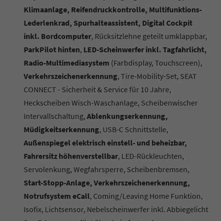
Klimaanlage, Reifendruckkontrolle, Multifunktions-
Lederlenkrad, Spurhalteassistent, Digital Cockpit
inkl. Bordcomputer
, Rücksitzlehne geteilt umklappbar,
ParkPilot hinten
,
LED-Scheinwerfer inkl. Tagfahrlicht,
Radio-Multimediasystem
(Farbdisplay, Touchscreen),
Verkehrszeichenerkennung
, Tire-Mobility-Set, SEAT
CONNECT - Sicherheit & Service für 10 Jahre,
Heckscheiben Wisch-Waschanlage, Scheibenwischer
Intervallschaltung,
Ablenkungserkennung,
Müdigkeitserkennung
, USB-C Schnittstelle,
Außenspiegel elektrisch einstell- und beheizbar,
Fahrersitz höhenverstellbar
, LED-Rückleuchten,
Servolenkung, Wegfahrsperre, Scheibenbremsen,
Start-Stopp-Anlage, Verkehrszeichenerkennung,
Notrufsystem eCall
, Coming/Leaving Home Funktion,
Isofix, Lichtsensor, Nebelscheinwerfer inkl. Abbiegelicht