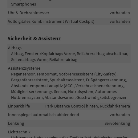
Smartphones
Uhr & Drehzahlmesser
vorhanden
Volldigitales Kombiinstrument (Virtual Cockpit)
vorhanden
Sicherheit & Assistenz
Airbags
Airbag, Fenster-/Kopfairbags Vorne, Beifahrerairbag abschaltbar,
Seitenairbags Vorne, Beifahrerairbag
Assistenzsysteme
Regensensor, Tempomat, Notbremsassistent (City-Safety),
Berganfahrassistent, Spurhalteassistent, Fußgängererkennung,
Abstandstempomat adaptiv (ACC), Verkehrzeichenerkennung,
Müdigkeitserkennungs-Sensor, Notrufsystem, Autonomes
Notbremssystem, Abstandswarner, Geschwindigkeitsbegrenzer
Einparkhilfe
Park Distance Control hinten, Rückfahrkamera
Innenspiegel automatisch abblendend
vorhanden
Lenkung
Servolenkung
Lichttechnik
Lichtsensor, Nebelscheinwerfer, Tagfahrlicht, Nebelscheinwerfer