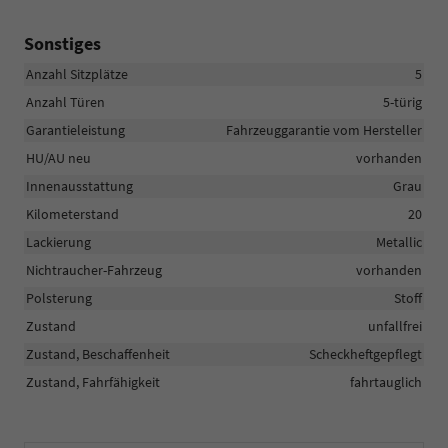
Sonstiges
Anzahl Sitzplätze
5
Anzahl Türen
5-türig
Garantieleistung
Fahrzeuggarantie vom Hersteller
HU/AU neu
vorhanden
Innenausstattung
Grau
Kilometerstand
20
Lackierung
Metallic
Nichtraucher-Fahrzeug
vorhanden
Polsterung
Stoff
Zustand
unfallfrei
Zustand, Beschaffenheit
Scheckheftgepflegt
Zustand, Fahrfähigkeit
fahrtauglich