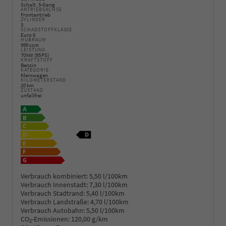
Schalt. 5-Gang
ANTRIEBSACHSE
Frontantrieb
ZYLINDER
3
SCHADSTOFFKLASSE
Euro 6
HUBRAUM
999 ccm
LEISTUNG
70 kW (95 PS)
KRAFTSTOFF
Benzin
KATEGORIE
Kleinwagen
KILOMETERSTAND
20 km
ZUSTAND
unfallfrei
Verbrauch kombiniert:
5,50 l/100km
Verbrauch Innenstadt:
7,30 l/100km
Verbrauch Stadtrand:
5,40 l/100km
Verbrauch Landstraße:
4,70 l/100km
Verbrauch Autobahn:
5,50 l/100km
CO
-Emissionen:
120,00 g/km
2