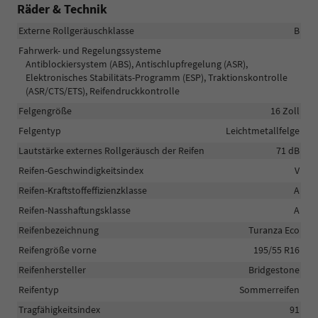
Räder & Technik
Externe Rollgeräuschklasse
B
Fahrwerk- und Regelungssysteme
Antiblockiersystem (ABS), Antischlupfregelung (ASR),
Elektronisches Stabilitäts-Programm (ESP), Traktionskontrolle
(ASR/CTS/ETS), Reifendruckkontrolle
Felgengröße
16 Zoll
Felgentyp
Leichtmetallfelge
Lautstärke externes Rollgeräusch der Reifen
71 dB
Reifen-Geschwindigkeitsindex
V
Reifen-Kraftstoffeffizienzklasse
A
Reifen-Nasshaftungsklasse
A
Reifenbezeichnung
Turanza Eco
Reifengröße vorne
195/55 R16
Reifenhersteller
Bridgestone
Reifentyp
Sommerreifen
Tragfähigkeitsindex
91