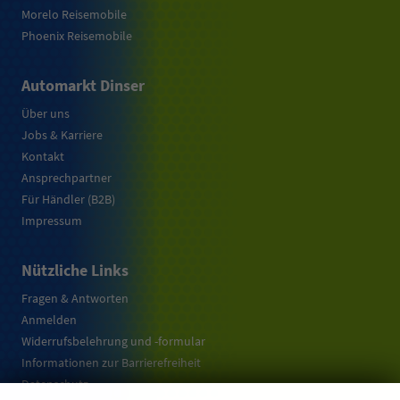
Morelo Reisemobile
Phoenix Reisemobile
Automarkt Dinser
Über uns
Jobs & Karriere
Kontakt
Ansprechpartner
Für Händler (B2B)
Impressum
Nützliche Links
Fragen & Antworten
Anmelden
Widerrufsbelehrung und -formular
Informationen zur Barrierefreiheit
Datenschutz