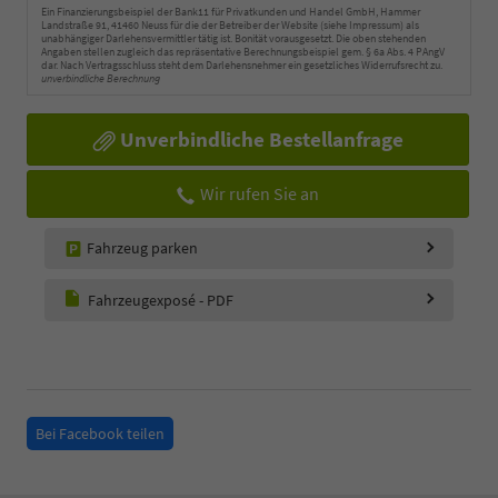
Ein Finanzierungsbeispiel der Bank11 für Privatkunden und Handel GmbH, Hammer
Landstraße 91, 41460 Neuss für die der Betreiber der Website (siehe Impressum) als
unabhängiger Darlehensvermittler tätig ist. Bonität vorausgesetzt. Die oben stehenden
Angaben stellen zugleich das repräsentative Berechnungsbeispiel gem. § 6a Abs. 4 PAngV
dar. Nach Vertragsschluss steht dem Darlehensnehmer ein gesetzliches Widerrufsrecht zu.
unverbindliche Berechnung
Unverbindliche Bestellanfrage
Wir rufen Sie an
Fahrzeug parken
Fahrzeugexposé - PDF
Bei Facebook teilen