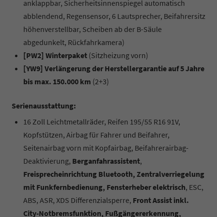
anklappbar, Sicherheitsinnenspiegel automatisch
abblendend, Regensensor, 6 Lautsprecher, Beifahrersitz
höhenverstellbar, Scheiben ab der B-Säule
abgedunkelt, Rückfahrkamera)
[PW2] Winterpaket
(Sitzheizung vorn)
[YW9] Verlängerung der Herstellergarantie auf 5 Jahre
bis max. 150.000 km
(2+3)
Serienausstattung:
16 Zoll Leichtmetallräder, Reifen 195/55 R16 91V,
Kopfstützen, Airbag für Fahrer und Beifahrer,
Seitenairbag vorn mit Kopfairbag, Beifahrerairbag-
Deaktivierung,
Berganfahrassistent
,
Freisprecheinrichtung Bluetooth, Zentralverriegelung
mit Funkfernbedienung, Fensterheber elektrisch
, ESC,
ABS, ASR, XDS Differenzialsperre,
Front Assist inkl.
City-Notbremsfunktion, Fußgängererkennung,