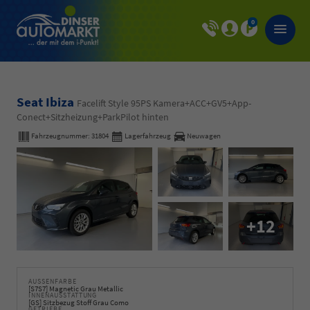
0
Seat Ibiza
Facelift Style 95PS Kamera+ACC+GV5+App-
Conect+Sitzheizung+ParkPilot hinten
Fahrzeugnummer:
31804
Lagerfahrzeug
Neuwagen
+12
AUSSENFARBE
[S7S7] Magnetic Grau Metallic
INNENAUSSTATTUNG
[GS] Sitzbezug Stoff Grau Como
GETRIEBE