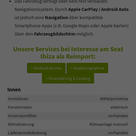
Das Fahrzeug verfügt über kein fest verbautes
Navigationssystem. Durch
Apple CarPlay / Android Auto
ist jedoch eine
Navigation
über kompatible
Smartphone-Apps (z.B. Google Maps oder Apple Karten)
über den
Fahrzeugbildschirm
möglich.
Unsere Services bei Interesse am Seat
Ibiza als Reimport:
» Rückruf-Service
» Inzahlungnahme
» Finanzierung & Leasing
Innen
Armlehnen
Mittelarmlehne
Fensterheber
elektrisch
Innenraumfilter
vorhanden
Klimatisierung
Klimaanlage manuell
Laderaumabdeckung
vorhanden