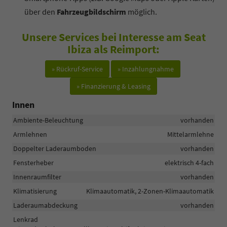
über den
Fahrzeugbildschirm
möglich.
Unsere Services bei Interesse am Seat
Ibiza als Reimport:
» Rückruf-Service
» Inzahlungnahme
» Finanzierung & Leasing
Innen
Ambiente-Beleuchtung
vorhanden
Armlehnen
Mittelarmlehne
Doppelter Laderaumboden
vorhanden
Fensterheber
elektrisch 4-fach
Innenraumfilter
vorhanden
Klimatisierung
Klimaautomatik, 2-Zonen-Klimaautomatik
Laderaumabdeckung
vorhanden
Lenkrad