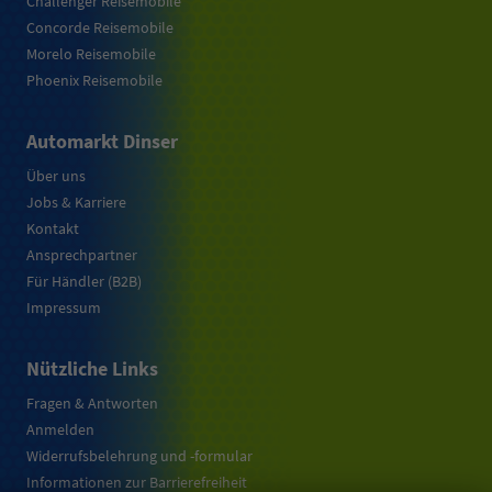
Challenger Reisemobile
Concorde Reisemobile
Morelo Reisemobile
Phoenix Reisemobile
Automarkt Dinser
Über uns
Jobs & Karriere
Kontakt
Ansprechpartner
Für Händler (B2B)
Impressum
Nützliche Links
Fragen & Antworten
Anmelden
Widerrufsbelehrung und -formular
Informationen zur Barrierefreiheit