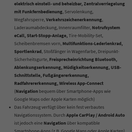
elektrisch einstell- und beheizbar, Zentralverriegelung
mit Funkfernbedienung
, Servolenkung,
Wegfahrsperre,
Verkehrszeichenerkennung
,
Laderaumabdeckung, Innenraumfilter,
Notrufsystem
eCall, Start-Stopp-Anlage,
Tire-Mobility-Set,
Scheibenbremsen vorn,
Multifunktions-Lederlenkrad,
Sportlenkrad
, Stoßfänger in Wagenfarbe, Dreipunkt-
Sicherheitsgurte,
Freisprecheinrichtung Bluetooth,
Ablenkungserkennung, Müdigkeitserkennung, USB-
Schnittstelle, Fußgängererkennung,
Radfahrererkennung, Wireless App-Connect
(
Navigation
bequem über Smartphone-Apps wie
Google Maps oder Apple Karten möglich)
Das Fahrzeug verfügt über kein fest verbautes
Navigationssystem. Durch
Apple CarPlay / Android Auto
ist jedoch eine
Navigation
über kompatible
Smartphone-Apps (z.B. Google Maps oder Apple Karten)