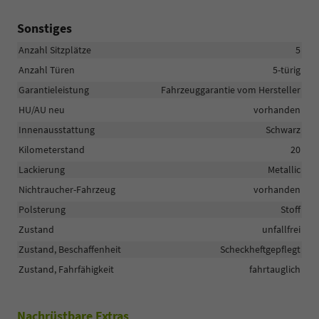
Sonstiges
Anzahl Sitzplätze
5
Anzahl Türen
5-türig
Garantieleistung
Fahrzeuggarantie vom Hersteller
HU/AU neu
vorhanden
Innenausstattung
Schwarz
Kilometerstand
20
Lackierung
Metallic
Nichtraucher-Fahrzeug
vorhanden
Polsterung
Stoff
Zustand
unfallfrei
Zustand, Beschaffenheit
Scheckheftgepflegt
Zustand, Fahrfähigkeit
fahrtauglich
Nachrüstbare Extras