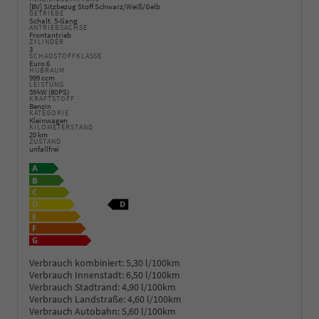
[BV] Sitzbezug Stoff Schwarz/Weiß/Gelb
GETRIEBE
Schalt. 5-Gang
ANTRIEBSACHSE
Frontantrieb
ZYLINDER
3
SCHADSTOFFKLASSE
Euro 6
HUBRAUM
999 ccm
LEISTUNG
59 kW (80 PS)
KRAFTSTOFF
Benzin
KATEGORIE
Kleinwagen
KILOMETERSTAND
20 km
ZUSTAND
unfallfrei
Verbrauch kombiniert:
5,30 l/100km
Verbrauch Innenstadt:
6,50 l/100km
Verbrauch Stadtrand:
4,90 l/100km
Verbrauch Landstraße:
4,60 l/100km
Verbrauch Autobahn:
5,60 l/100km