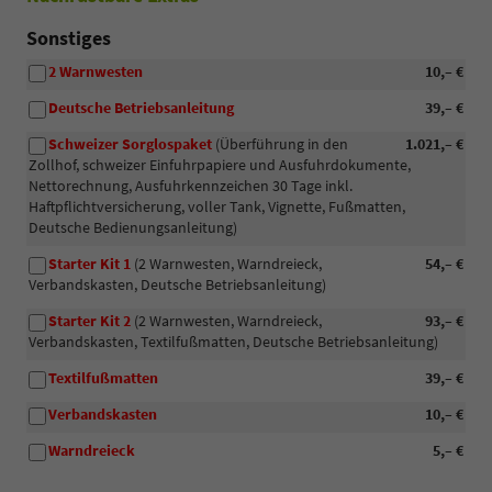
Sonstiges
2 Warnwesten
10,– €
Deutsche Betriebsanleitung
39,– €
Schweizer Sorglospaket
(Überführung in den
1.021,– €
Zollhof, schweizer Einfuhrpapiere und Ausfuhrdokumente,
Nettorechnung, Ausfuhrkennzeichen 30 Tage inkl.
Haftpflichtversicherung, voller Tank, Vignette, Fußmatten,
Deutsche Bedienungsanleitung)
Starter Kit 1
(2 Warnwesten, Warndreieck,
54,– €
Verbandskasten, Deutsche Betriebsanleitung)
Starter Kit 2
(2 Warnwesten, Warndreieck,
93,– €
Verbandskasten, Textilfußmatten, Deutsche Betriebsanleitung)
Textilfußmatten
39,– €
Verbandskasten
10,– €
Warndreieck
5,– €