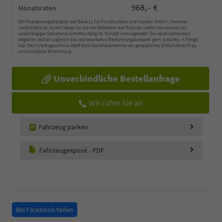
968,– €
Monatsraten
Ein Finanzierungsbeispiel der Bank11 für Privatkunden und Handel GmbH, Hammer
Landstraße 91, 41460 Neuss für die der Betreiber der Website (siehe Impressum) als
unabhängiger Darlehensvermittler tätig ist. Bonität vorausgesetzt. Die oben stehenden
Angaben stellen zugleich das repräsentative Berechnungsbeispiel gem. § 6a Abs. 4 PAngV
dar. Nach Vertragsschluss steht dem Darlehensnehmer ein gesetzliches Widerrufsrecht zu.
unverbindliche Berechnung
Unverbindliche Bestellanfrage
Wir rufen Sie an
Fahrzeug parken
Fahrzeugexposé - PDF
Bei Facebook teilen