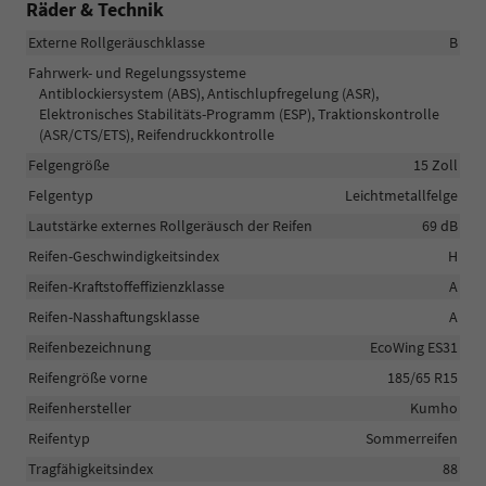
Räder & Technik
Externe Rollgeräuschklasse
B
Fahrwerk- und Regelungssysteme
Antiblockiersystem (ABS), Antischlupfregelung (ASR),
Elektronisches Stabilitäts-Programm (ESP), Traktionskontrolle
(ASR/CTS/ETS), Reifendruckkontrolle
Felgengröße
15 Zoll
Felgentyp
Leichtmetallfelge
Lautstärke externes Rollgeräusch der Reifen
69 dB
Reifen-Geschwindigkeitsindex
H
Reifen-Kraftstoffeffizienzklasse
A
Reifen-Nasshaftungsklasse
A
Reifenbezeichnung
EcoWing ES31
Reifengröße vorne
185/65 R15
Reifenhersteller
Kumho
Reifentyp
Sommerreifen
Tragfähigkeitsindex
88