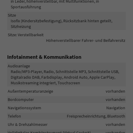
in Leder, höhenverstellbar, mit Multifunktionen, in
Sportausführung
Sitze
Isofix (Kindersitzbefestigung), Rücksitzbank hinten geteilt,
Sitzheizung
Sitze: Verstellbarkeit
Höhenverstellbarer Fahrer- und Beifahrersitz
Infotainment & Kommunikation
Audioanlage
Radio/MP3-Player, Radio, Schnittstelle MP3, Schnittstelle USB,
Digitalradio DAB, Farbdisplay, Android Auto, Apple CarPlay,
Musikstreaming integriert, Touchscreen
Außentemperaturanzeige
vorhanden
Bordcomputer
vorhanden
Navigationssystem
Navigation
Telefon
Freisprecheinrichtung, Bluetooth
Uhr & Drehzahlmesser
vorhanden
Volldigitales Kombiinstrument (Virtual Cockpit)
vorhanden