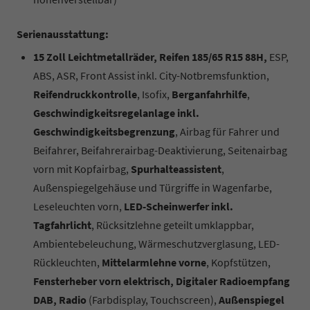
Serienausstattung:
15 Zoll Leichtmetallräder, Reifen 185/65 R15 88H,
ESP,
ABS, ASR, Front Assist inkl. City-Notbremsfunktion,
Reifendruckkontrolle
, Isofix,
Berganfahrhilfe
,
Geschwindigkeitsregelanlage inkl.
Geschwindigkeitsbegrenzung
, Airbag für Fahrer und
Beifahrer, Beifahrerairbag-Deaktivierung, Seitenairbag
vorn mit Kopfairbag,
Spurhalteassistent
,
Außenspiegelgehäuse und Türgriffe in Wagenfarbe,
Leseleuchten vorn,
LED-Scheinwerfer inkl.
Tagfahrlicht
, Rücksitzlehne geteilt umklappbar,
Ambientebeleuchung, Wärmeschutzverglasung, LED-
Rückleuchten,
Mittelarmlehne vorne
, Kopfstützen,
Fensterheber vorn elektrisch, Digitaler Radioempfang
DAB, Radio
(Farbdisplay, Touchscreen),
Außenspiegel