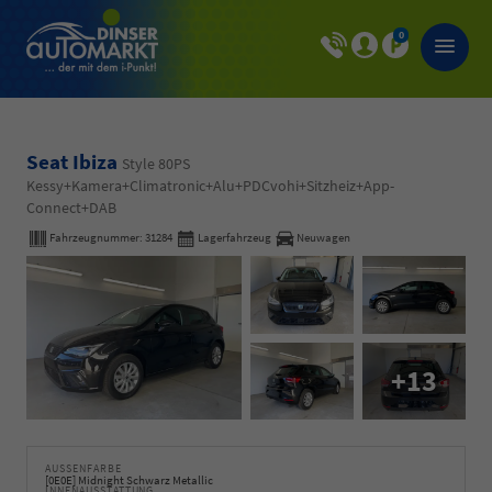
0
Seat Ibiza
Style 80PS
Kessy+Kamera+Climatronic+Alu+PDCvohi+Sitzheiz+App-
Connect+DAB
Fahrzeugnummer:
31284
Lagerfahrzeug
Neuwagen
+13
AUSSENFARBE
[0E0E] Midnight Schwarz Metallic
INNENAUSSTATTUNG