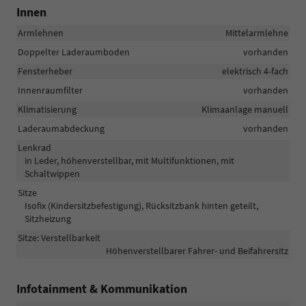
Innen
Armlehnen
Mittelarmlehne
Doppelter Laderaumboden
vorhanden
Fensterheber
elektrisch 4-fach
Innenraumfilter
vorhanden
Klimatisierung
Klimaanlage manuell
Laderaumabdeckung
vorhanden
Lenkrad
in Leder, höhenverstellbar, mit Multifunktionen, mit
Schaltwippen
Sitze
Isofix (Kindersitzbefestigung), Rücksitzbank hinten geteilt,
Sitzheizung
Sitze: Verstellbarkeit
Höhenverstellbarer Fahrer- und Beifahrersitz
Infotainment & Kommunikation