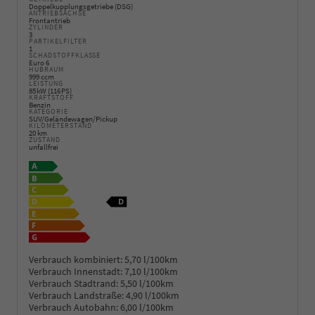
Doppelkupplungsgetriebe (DSG)
ANTRIEBSACHSE
Frontantrieb
ZYLINDER
3
PARTIKELFILTER
1
SCHADSTOFFKLASSE
Euro 6
HUBRAUM
999 ccm
LEISTUNG
85 kW (116 PS)
KRAFTSTOFF
Benzin
KATEGORIE
SUV/Geländewagen/Pickup
KILOMETERSTAND
20 km
ZUSTAND
unfallfrei
Verbrauch kombiniert:
5,70 l/100km
Verbrauch Innenstadt:
7,10 l/100km
Verbrauch Stadtrand:
5,50 l/100km
Verbrauch Landstraße:
4,90 l/100km
Verbrauch Autobahn:
6,00 l/100km