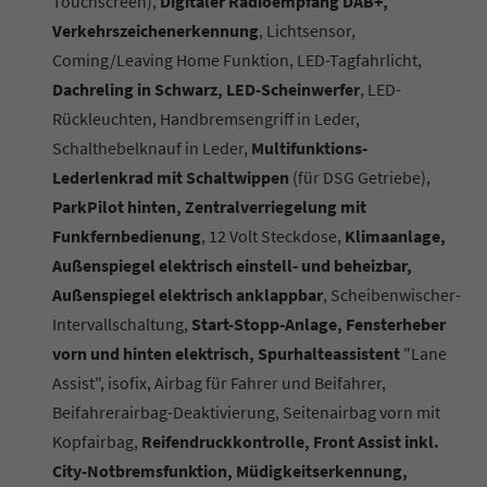
Touchscreen),
Digitaler Radioempfang DAB+,
Verkehrszeichenerkennung
, Lichtsensor,
Coming/Leaving Home Funktion, LED-Tagfahrlicht,
Dachreling in Schwarz, LED-Scheinwerfer
, LED-
Rückleuchten, Handbremsengriff in Leder,
Schalthebelknauf in Leder,
Multifunktions-
Lederlenkrad mit Schaltwippen
(für DSG Getriebe),
ParkPilot hinten, Zentralverriegelung mit
Funkfernbedienung
, 12 Volt Steckdose,
Klimaanlage,
Außenspiegel elektrisch einstell- und beheizbar,
Außenspiegel elektrisch anklappbar
, Scheibenwischer-
Intervallschaltung,
Start-Stopp-Anlage, Fensterheber
vorn und hinten elektrisch, Spurhalteassistent
"Lane
Assist", isofix, Airbag für Fahrer und Beifahrer,
Beifahrerairbag-Deaktivierung, Seitenairbag vorn mit
Kopfairbag,
Reifendruckkontrolle, Front Assist inkl.
City-Notbremsfunktion, Müdigkeitserkennung,