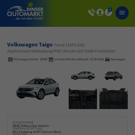
0
Volkswagen Taigo
Trend 115PS DSG
AppConnect+Sitzheizung+PDC+Alu16+LED+DAB+FrontAssist
Fahrzeugnummer:
32095
unverbindliche Lieferzeit:
15.08.2026
Neuwagen
AUSSENFARBE
[8E8E] Reflexsilber Metallic
INNENAUSSTATTUNG
[BS] Sitzbezug Stoff Titanium Black
GETRIEBE