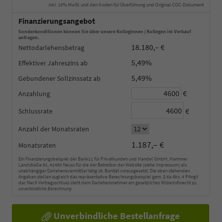
inkl. 19% MwSt. und den Kosten für Überführung und Original COC-Dokument
Finanzierungsangebot
Sonderkonditionen können Sie über unsere Kolleginnen / Kollegen im Verkauf
anfragen.
18.180,– €
Nettodarlehensbetrag
5,49%
Effektiver Jahreszins
5,49%
Gebundener Sollzinssatz
€
Anzahlung
€
Schlussrate
Anzahl der Monatsraten
1.187,– €
Monatsraten
Ein Finanzierungsbeispiel der Bank11 für Privatkunden und Handel GmbH, Hammer
Landstraße 91, 41460 Neuss für die der Betreiber der Website (siehe Impressum) als
unabhängiger Darlehensvermittler tätig ist. Bonität vorausgesetzt. Die oben stehenden
Angaben stellen zugleich das repräsentative Berechnungsbeispiel gem. § 6a Abs. 4 PAngV
dar. Nach Vertragsschluss steht dem Darlehensnehmer ein gesetzliches Widerrufsrecht zu.
unverbindliche Berechnung
Unverbindliche Bestellanfrage