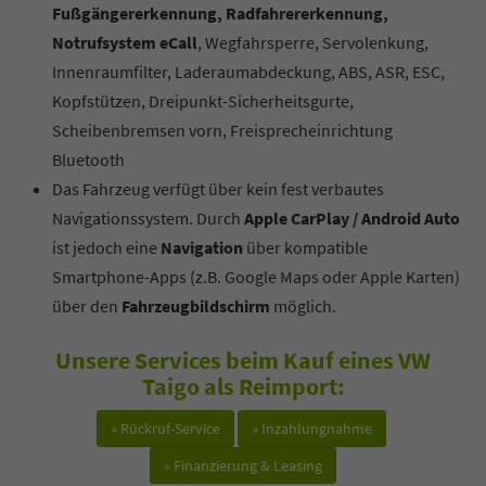
Fußgängererkennung, Radfahrererkennung,
Notrufsystem eCall
, Wegfahrsperre, Servolenkung,
Innenraumfilter, Laderaumabdeckung, ABS, ASR, ESC,
Kopfstützen, Dreipunkt-Sicherheitsgurte,
Scheibenbremsen vorn, Freisprecheinrichtung
Bluetooth
Das Fahrzeug verfügt über kein fest verbautes
Navigationssystem. Durch
Apple CarPlay / Android Auto
ist jedoch eine
Navigation
über kompatible
Smartphone-Apps (z.B. Google Maps oder Apple Karten)
über den
Fahrzeugbildschirm
möglich.
Unsere Services beim Kauf eines VW
Taigo als Reimport:
» Rückruf-Service
» Inzahlungnahme
» Finanzierung & Leasing