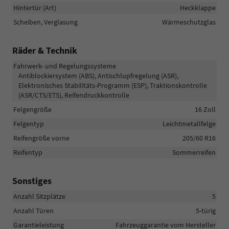
Hintertür (Art)
Heckklappe
Scheiben, Verglasung
Wärmeschutzglas
Räder & Technik
Fahrwerk- und Regelungssysteme
Antiblockiersystem (ABS), Antischlupfregelung (ASR),
Elektronisches Stabilitäts-Programm (ESP), Traktionskontrolle
(ASR/CTS/ETS), Reifendruckkontrolle
Felgengröße
16 Zoll
Felgentyp
Leichtmetallfelge
Reifengröße vorne
205/60 R16
Reifentyp
Sommerreifen
Sonstiges
Anzahl Sitzplätze
5
Anzahl Türen
5-türig
Garantieleistung
Fahrzeuggarantie vom Hersteller