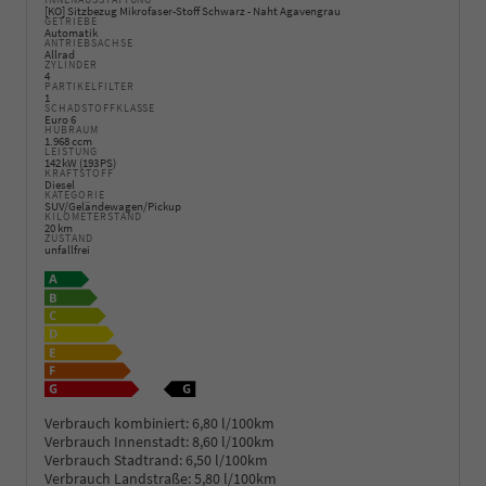
INNENAUSSTATTUNG
[KO] Sitzbezug Mikrofaser-Stoff Schwarz - Naht Agavengrau
GETRIEBE
Automatik
ANTRIEBSACHSE
Allrad
ZYLINDER
4
PARTIKELFILTER
1
SCHADSTOFFKLASSE
Euro 6
HUBRAUM
1.968 ccm
LEISTUNG
142 kW (193 PS)
KRAFTSTOFF
Diesel
KATEGORIE
SUV/Geländewagen/Pickup
KILOMETERSTAND
20 km
ZUSTAND
unfallfrei
Verbrauch kombiniert:
6,80 l/100km
Verbrauch Innenstadt:
8,60 l/100km
Verbrauch Stadtrand:
6,50 l/100km
Verbrauch Landstraße:
5,80 l/100km