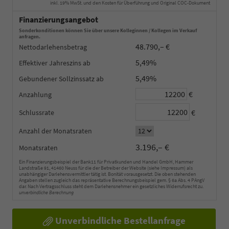
inkl. 19% MwSt. und den Kosten für Überführung und Original COC-Dokument
Finanzierungsangebot
Sonderkonditionen können Sie über unsere Kolleginnen / Kollegen im Verkauf
anfragen.
48.790,– €
Nettodarlehensbetrag
5,49%
Effektiver Jahreszins
5,49%
Gebundener Sollzinssatz
€
Anzahlung
€
Schlussrate
Anzahl der Monatsraten
3.196,– €
Monatsraten
Ein Finanzierungsbeispiel der Bank11 für Privatkunden und Handel GmbH, Hammer
Landstraße 91, 41460 Neuss für die der Betreiber der Website (siehe Impressum) als
unabhängiger Darlehensvermittler tätig ist. Bonität vorausgesetzt. Die oben stehenden
Angaben stellen zugleich das repräsentative Berechnungsbeispiel gem. § 6a Abs. 4 PAngV
dar. Nach Vertragsschluss steht dem Darlehensnehmer ein gesetzliches Widerrufsrecht zu.
unverbindliche Berechnung
Unverbindliche Bestellanfrage