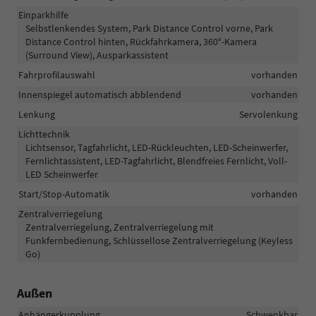
Einparkhilfe
Selbstlenkendes System, Park Distance Control vorne, Park
Distance Control hinten, Rückfahrkamera, 360°-Kamera
(Surround View), Ausparkassistent
Fahrprofilauswahl
vorhanden
Innenspiegel automatisch abblendend
vorhanden
Lenkung
Servolenkung
Lichttechnik
Lichtsensor, Tagfahrlicht, LED-Rückleuchten, LED-Scheinwerfer,
Fernlichtassistent, LED-Tagfahrlicht, Blendfreies Fernlicht, Voll-
LED Scheinwerfer
Start/Stop-Automatik
vorhanden
Zentralverriegelung
Zentralverriegelung, Zentralverriegelung mit
Funkfernbedienung, Schlüssellose Zentralverriegelung (Keyless
Go)
Außen
Anhängerkupplung
Schwenkbar