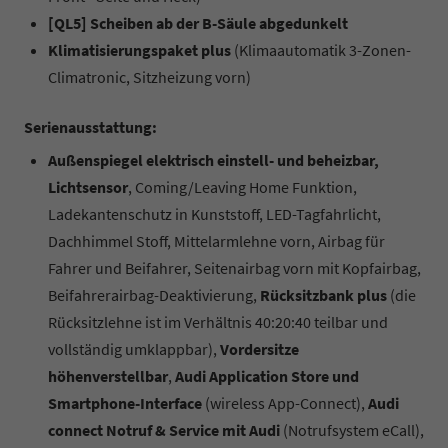
[QL5] Scheiben ab der B-Säule abgedunkelt
Klimatisierungspaket plus
(Klimaautomatik 3-Zonen-
Climatronic, Sitzheizung vorn)
Serienausstattung:
Außenspiegel elektrisch einstell- und beheizbar,
Lichtsensor
, Coming/Leaving Home Funktion,
Ladekantenschutz in Kunststoff, LED-Tagfahrlicht,
Dachhimmel Stoff, Mittelarmlehne vorn, Airbag für
Fahrer und Beifahrer, Seitenairbag vorn mit Kopfairbag,
Beifahrerairbag-Deaktivierung,
Rücksitzbank plus
(die
Rücksitzlehne ist im Verhältnis 40:20:40 teilbar und
vollständig umklappbar),
Vordersitze
höhenverstellbar
,
Audi Application Store und
Smartphone-Interface
(wireless App-Connect),
Audi
connect Notruf & Service mit Audi
(Notrufsystem eCall),