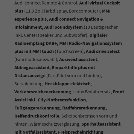
Audi connect Remote & Control,
Audi virtual Cockpit
plus
(11,9 Zoll Farbdisplay, Bordcomputer),
MMI
experience plus, Audi connect Navigation &
Infotainment, Audi Soundsystem
(10 Lautsprecher
inkl. Centerspeaker und Subwoofer),
Digitaler
Radioempfang DAB+, MMI Radio-Navigationssystem
plus mit MMI touch
(Touchscreen),
Audi drive select
(Fahrmodusauswahl),
Ausweichassistent,
Abbiegeassistent
,
Einparkhilfe plus mit
Distanzanzeige
(ParkPilot vorn und hinten),
Servolenkung,
Heckklappe elektrisch
,
Verkehrszeichenerkennung
, Isofix Beifahrersitz,
Front
Assist inkl. City-Notbremsfunktion,
Fußgängererkennung, Radfahrererkennung,
Reifendruckkontrolle
, Scheibenbremsen vorn und
hinten, Wärmeschutzverglasung,
Spurhalteassistent
mit Notfallassistent, Freisprecheinrichtung