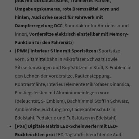
plus mit Notfallassistent, Trainiertes Parken,
Umgebungskameras, rote Bremssättel vorn und
hinten, Audi drive select für Fahrwerk mit
Dämpferregelung DCC
, Soundaktor für Antriebssound
innen,
Vordersitze elektrisch einstellbar mit Memory-
Funktion für den Fahrersitz
)
[PWM] Interieur S line mit Sportsitzen
(Sportsitze
vorn, Sitzmittelbahn in Mikrofaser Schwarz sowie
Sitzseitenwangen und Kopfstützen in Stoff, S-Emblem in
den Lehnen der Vordersitze, Rautensteppung,
Kontrastnähte, Interieurelemente Mikrofaser Dinamica,
Einstiegsleisten mit Aluminiumeinlegern vorn
(beleuchtet, S- Emblem), Dachhimmel Stoff in Schwarz,
Ambientebeleuchtung pro, Ladekantenschutz in
Edelstahl, Pedalerie und Fußstützen in Edelstahl)
[PX6] Digitale Matrix LED-Scheinwerfer mit LED-
Rückleuchten pro
(LED-Tagfahrlichleuchtende Audi