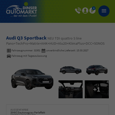
0
Audi Q3 Sportback
NEU TDI quattro S line
Pano+TechPro+Matrix+AHK+HUD+Alu20+KlimaPlus+DCC+SONOS
Fahrzeugnummer:
31951
unverbindliche Lieferzeit:
15.03.2027
Fahrzeug mit Tageszulassung
+1
AUSSENFARBE
[6Y6Y] Daytonagrau Perleffekt