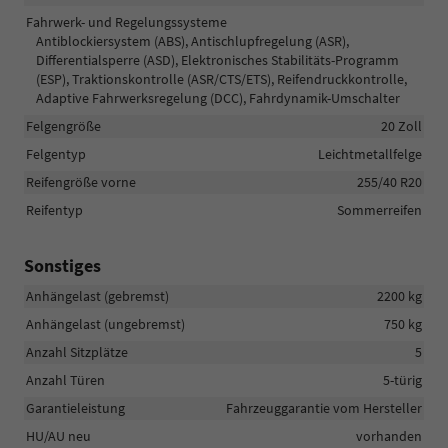
Fahrwerk- und Regelungssysteme
Antiblockiersystem (ABS), Antischlupfregelung (ASR),
Differentialsperre (ASD), Elektronisches Stabilitäts-Programm
(ESP), Traktionskontrolle (ASR/CTS/ETS), Reifendruckkontrolle,
Adaptive Fahrwerksregelung (DCC), Fahrdynamik-Umschalter
Felgengröße
20 Zoll
Felgentyp
Leichtmetallfelge
Reifengröße vorne
255/40 R20
Reifentyp
Sommerreifen
Sonstiges
Anhängelast (gebremst)
2200 kg
Anhängelast (ungebremst)
750 kg
Anzahl Sitzplätze
5
Anzahl Türen
5-türig
Garantieleistung
Fahrzeuggarantie vom Hersteller
HU/AU neu
vorhanden