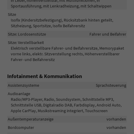
in Leder, höhenverstellbar, mit Multifunktionen, in
Sportausführung, mit Lenkradheizung, mit Schaltwippen
Sitze
Isofix (Kindersitzbefestigung), Rücksitzbank hinten geteilt,
Sitzheizung, Sportsitze, Isofix Beifahrersitz
Sitze: Lordosenstütze
Fahrer und Beifahrer
Sitze: Verstellbarkeit
Elektrisch verstellbare Fahrer- und Beifahrersitze, Memorypaket
vorne links, elektr. Sitzverstellung rechts, Höhenverstellbarer
Fahrer- und Beifahrersitz
Infotainment & Kommunikation
Assistenzsysteme
Sprachsteuerung
Audioanlage
Radio/MP3-Player, Radio, Soundsystem, Schnittstelle MP3,
Schnittstelle USB, Digitalradio DAB, Farbdisplay, Android Auto,
Apple CarPlay, Musikstreaming integriert, Touchscreen
Außentemperaturanzeige
vorhanden
Bordcomputer
vorhanden