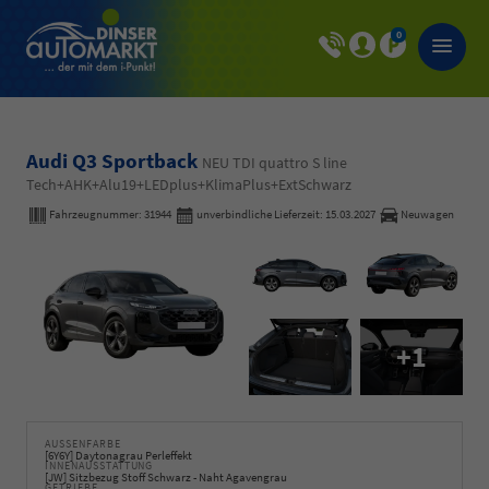
0
Audi Q3 Sportback
NEU TDI quattro S line
Tech+AHK+Alu19+LEDplus+KlimaPlus+ExtSchwarz
Fahrzeugnummer:
31944
unverbindliche Lieferzeit:
15.03.2027
Neuwagen
+1
AUSSENFARBE
[6Y6Y] Daytonagrau Perleffekt
INNENAUSSTATTUNG
[JW] Sitzbezug Stoff Schwarz - Naht Agavengrau
GETRIEBE