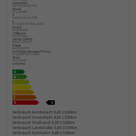
Automatik
ANTRIEBSACHSE
Allrad
ZYLINDER
4
PARTIKELFILTER
1
SCHADSTOFFKLASSE
Euro 6
HUBRAUM
1.968 ccm
LEISTUNG
142 kW (193 PS)
KRAFTSTOFF
Diesel
KATEGORIE
SUV/Geländewagen/Pickup
KILOMETERSTAND
20 km
ZUSTAND
unfallfrei
Verbrauch kombiniert:
6,80 l/100km
Verbrauch Innenstadt:
8,60 l/100km
Verbrauch Stadtrand:
6,50 l/100km
Verbrauch Landstraße:
5,80 l/100km
Verbrauch Autobahn:
6,80 l/100km