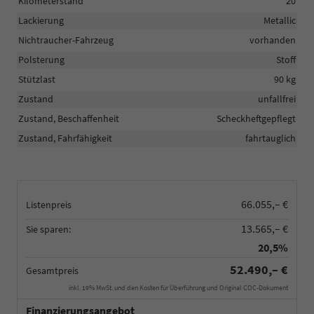
Kilometerstand
20
Lackierung
Metallic
Nichtraucher-Fahrzeug
vorhanden
Polsterung
Stoff
Stützlast
90 kg
Zustand
unfallfrei
Zustand, Beschaffenheit
Scheckheftgepflegt
Zustand, Fahrfähigkeit
fahrtauglich
66.055,– €
Listenpreis
13.565,– €
Sie sparen:
20,5%
52.490,– €
Gesamtpreis
inkl. 19% MwSt. und den Kosten für Überführung und Original COC-Dokument
Finanzierungsangebot