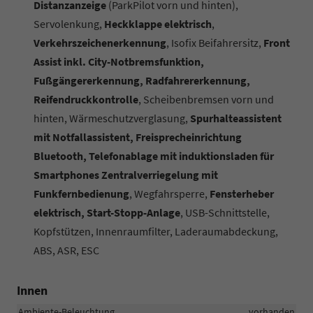
Distanzanzeige
(ParkPilot vorn und hinten),
Servolenkung,
Heckklappe elektrisch
,
Verkehrszeichenerkennung
, Isofix Beifahrersitz,
Front
Assist inkl. City-Notbremsfunktion,
Fußgängererkennung, Radfahrererkennung,
Reifendruckkontrolle
, Scheibenbremsen vorn und
hinten, Wärmeschutzverglasung,
Spurhalteassistent
mit Notfallassistent, Freisprecheinrichtung
Bluetooth, Telefonablage mit induktionsladen für
Smartphones Zentralverriegelung mit
Funkfernbedienung
, Wegfahrsperre,
Fensterheber
elektrisch, Start-Stopp-Anlage
, USB-Schnittstelle,
Kopfstützen, Innenraumfilter, Laderaumabdeckung,
ABS, ASR, ESC
Innen
Ambiente-Beleuchtung
vorhanden