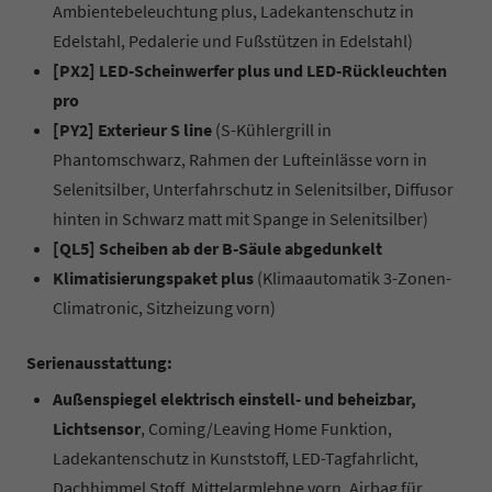
Ambientebeleuchtung plus, Ladekantenschutz in
Edelstahl, Pedalerie und Fußstützen in Edelstahl)
[PX2] LED-Scheinwerfer plus und LED-Rückleuchten
pro
[PY2] Exterieur S line
(S-Kühlergrill in
Phantomschwarz, Rahmen der Lufteinlässe vorn in
Selenitsilber, Unterfahrschutz in Selenitsilber, Diffusor
hinten in Schwarz matt mit Spange in Selenitsilber)
[QL5] Scheiben ab der B-Säule abgedunkelt
Klimatisierungspaket plus
(Klimaautomatik 3-Zonen-
Climatronic, Sitzheizung vorn)
Serienausstattung:
Außenspiegel elektrisch einstell- und beheizbar,
Lichtsensor
, Coming/Leaving Home Funktion,
Ladekantenschutz in Kunststoff, LED-Tagfahrlicht,
Dachhimmel Stoff, Mittelarmlehne vorn, Airbag für