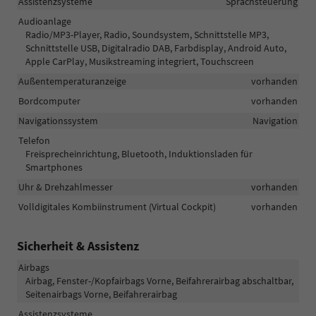
Assistenzsysteme
Sprachsteuerung
Audioanlage
Radio/MP3-Player, Radio, Soundsystem, Schnittstelle MP3,
Schnittstelle USB, Digitalradio DAB, Farbdisplay, Android Auto,
Apple CarPlay, Musikstreaming integriert, Touchscreen
Außentemperaturanzeige
vorhanden
Bordcomputer
vorhanden
Navigationssystem
Navigation
Telefon
Freisprecheinrichtung, Bluetooth, Induktionsladen für
Smartphones
Uhr & Drehzahlmesser
vorhanden
Volldigitales Kombiinstrument (Virtual Cockpit)
vorhanden
Sicherheit & Assistenz
Airbags
Airbag, Fenster-/Kopfairbags Vorne, Beifahrerairbag abschaltbar,
Seitenairbags Vorne, Beifahrerairbag
Assistenzsysteme