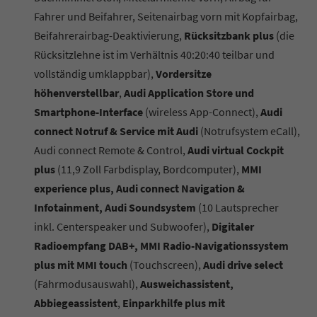
Fahrer und Beifahrer, Seitenairbag vorn mit Kopfairbag,
Beifahrerairbag-Deaktivierung,
Rücksitzbank plus
(die
Rücksitzlehne ist im Verhältnis 40:20:40 teilbar und
vollständig umklappbar),
Vordersitze
höhenverstellbar
,
Audi Application Store und
Smartphone-Interface
(wireless App-Connect),
Audi
connect Notruf & Service mit Audi
(Notrufsystem eCall),
Audi connect Remote & Control,
Audi virtual Cockpit
plus
(11,9 Zoll Farbdisplay, Bordcomputer),
MMI
experience plus, Audi connect Navigation &
Infotainment, Audi Soundsystem
(10 Lautsprecher
inkl. Centerspeaker und Subwoofer),
Digitaler
Radioempfang DAB+, MMI Radio-Navigationssystem
plus mit MMI touch
(Touchscreen),
Audi drive select
(Fahrmodusauswahl),
Ausweichassistent,
Abbiegeassistent
,
Einparkhilfe plus mit