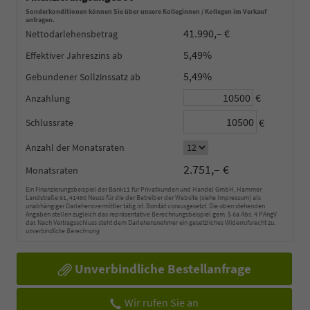
Sonderkonditionen können Sie über unsere Kolleginnen / Kollegen im Verkauf
anfragen.
41.990,– €
Nettodarlehensbetrag
5,49%
Effektiver Jahreszins
5,49%
Gebundener Sollzinssatz
€
Anzahlung
€
Schlussrate
Anzahl der Monatsraten
2.751,– €
Monatsraten
Ein Finanzierungsbeispiel der Bank11 für Privatkunden und Handel GmbH, Hammer
Landstraße 91, 41460 Neuss für die der Betreiber der Website (siehe Impressum) als
unabhängiger Darlehensvermittler tätig ist. Bonität vorausgesetzt. Die oben stehenden
Angaben stellen zugleich das repräsentative Berechnungsbeispiel gem. § 6a Abs. 4 PAngV
dar. Nach Vertragsschluss steht dem Darlehensnehmer ein gesetzliches Widerrufsrecht zu.
unverbindliche Berechnung
Unverbindliche Bestellanfrage
Wir rufen Sie an