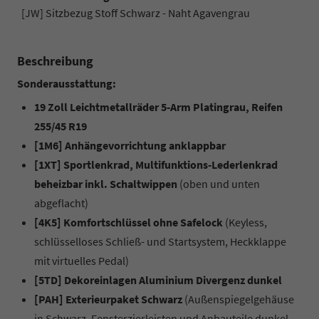
[JW] Sitzbezug Stoff Schwarz - Naht Agavengrau
Beschreibung
Sonderausstattung:
19 Zoll Leichtmetallräder 5-Arm Platingrau, Reifen
255/45 R19
[1M6] Anhängevorrichtung anklappbar
[1XT] Sportlenkrad, Multifunktions-Lederlenkrad
beheizbar inkl. Schaltwippen
(oben und unten
abgeflacht)
[4K5] Komfortschlüssel ohne Safelock
(Keyless,
schlüsselloses Schließ- und Startsystem, Heckklappe
mit virtuelles Pedal)
[5TD] Dekoreinlagen Aluminium Divergenz dunkel
[PAH] Exterieurpaket Schwarz
(Außenspiegelgehäuse
in Schwarz, Fensterzierleisten und Anbauteile dunkel,