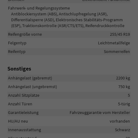
Fahrwerk- und Regelungssysteme
Antiblockiersystem (ABS), Antischlupfregelung (ASR),
Differentialsperre (ASD), Elektronisches Stabilitäts-Programm
(ESP), Traktionskontrolle (ASR/CTS/ETS), Reifendruckkontrolle
Reifengröße vorne
255/45 R19
Felgentyp
Leichtmetallfelge
Reifentyp
Sommerreifen
Sonstiges
Anhängelast (gebremst)
2200 kg
Anhängelast (ungebremst)
750 kg
Anzahl Sitzplätze
5
Anzahl Türen
5-türig
Garantieleistung
Fahrzeuggarantie vom Hersteller
HU/AU neu
vorhanden
Innenausstattung
Schwarz