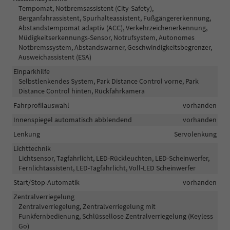
Tempomat, Notbremsassistent (City-Safety),
Berganfahrassistent, Spurhalteassistent, Fußgängererkennung,
Abstandstempomat adaptiv (ACC), Verkehrzeichenerkennung,
Müdigkeitserkennungs-Sensor, Notrufsystem, Autonomes
Notbremssystem, Abstandswarner, Geschwindigkeitsbegrenzer,
Ausweichassistent (ESA)
Einparkhilfe
Selbstlenkendes System, Park Distance Control vorne, Park
Distance Control hinten, Rückfahrkamera
Fahrprofilauswahl
vorhanden
Innenspiegel automatisch abblendend
vorhanden
Lenkung
Servolenkung
Lichttechnik
Lichtsensor, Tagfahrlicht, LED-Rückleuchten, LED-Scheinwerfer,
Fernlichtassistent, LED-Tagfahrlicht, Voll-LED Scheinwerfer
Start/Stop-Automatik
vorhanden
Zentralverriegelung
Zentralverriegelung, Zentralverriegelung mit
Funkfernbedienung, Schlüssellose Zentralverriegelung (Keyless
Go)