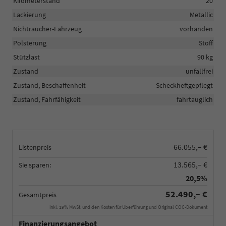
Kilometerstand
20
Lackierung
Metallic
Nichtraucher-Fahrzeug
vorhanden
Polsterung
Stoff
Stützlast
90 kg
Zustand
unfallfrei
Zustand, Beschaffenheit
Scheckheftgepflegt
Zustand, Fahrfähigkeit
fahrtauglich
66.055,– €
Listenpreis
13.565,– €
Sie sparen:
20,5%
52.490,– €
Gesamtpreis
inkl. 19% MwSt. und den Kosten für Überführung und Original COC-Dokument
Finanzierungsangebot