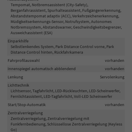
Tempomat, Notbremsassistent (City-Safety),
Berganfahrassistent, Spurhalteassistent, Fußgängererkennung,
Abstandstempomat adaptiv (ACC), Verkehrzeichenerkennung,
Müdigkeitserkennungs-Sensor, Notrufsystem, Autonomes
Notbremssystem, Abstandswarner, Geschwindigkeitsbegrenzer,
Ausweichassistent (ESA)
Einparkhilfe
Selbstlenkendes System, Park Distance Control vorne, Park
Distance Control hinten, Rückfahrkamera
Fahrprofilauswahl
vorhanden
Innenspiegel automatisch abblendend
vorhanden
Lenkung
Servolenkung
Lichttechnik
Lichtsensor, Tagfahrlicht, LED-Rückleuchten, LED-Scheinwerfer,
Fernlichtassistent, LED-Tagfahrlicht, Voll-LED Scheinwerfer
Start/Stop-Automatik
vorhanden
Zentralverriegelung
Zentralverriegelung, Zentralverriegelung mit
Funkfernbedienung, Schlüssellose Zentralverriegelung (Keyless
Go)