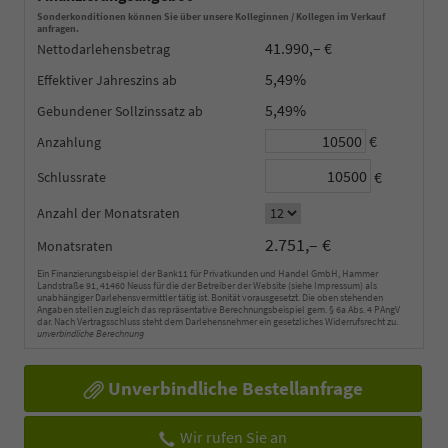
Sonderkonditionen können Sie über unsere Kolleginnen / Kollegen im Verkauf
anfragen.
41.990,– €
Nettodarlehensbetrag
5,49%
Effektiver Jahreszins
5,49%
Gebundener Sollzinssatz
€
Anzahlung
€
Schlussrate
Anzahl der Monatsraten
2.751,– €
Monatsraten
Ein Finanzierungsbeispiel der Bank11 für Privatkunden und Handel GmbH, Hammer
Landstraße 91, 41460 Neuss für die der Betreiber der Website (siehe Impressum) als
unabhängiger Darlehensvermittler tätig ist. Bonität vorausgesetzt. Die oben stehenden
Angaben stellen zugleich das repräsentative Berechnungsbeispiel gem. § 6a Abs. 4 PAngV
dar. Nach Vertragsschluss steht dem Darlehensnehmer ein gesetzliches Widerrufsrecht zu.
unverbindliche Berechnung
Unverbindliche Bestellanfrage
Wir rufen Sie an