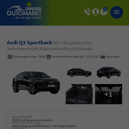
0
Audi Q3 Sportback
NEU TDI quattro S line
Tech+AHK+Alu19+LEDplus+KlimaPlus+ExtSchwarz
Fahrzeugnummer:
31945
unverbindliche Lieferzeit:
15.03.2027
Neuwagen
+1
AUSSENFARBE
[0E0E] Mythosschwarz Metallic
INNENAUSSTATTUNG
[JW] Sitzbezug Stoff Schwarz - Naht Agavengrau
GETRIEBE