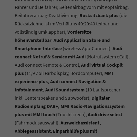
Fahrer und Beifahrer, Seitenairbag vorn mit Kopfairbag,
Beifahrerairbag-Deaktivierung,
Rücksitzbank plus
(die
Rücksitzlehne ist im Verhältnis 40:20:40 teilbar und
vollständig umklappbar),
Vordersitze
höhenverstellbar
,
Audi Application Store und
Smartphone-Interface
(wireless App-Connect),
Audi
connect Notruf & Service mit Audi
(Notrufsystem eCall),
Audi connect Remote & Control,
Audi virtual Cockpit
plus
(11,9 Zoll Farbdisplay, Bordcomputer),
MMI
experience plus, Audi connect Navigation &
Infotainment, Audi Soundsystem
(10 Lautsprecher
inkl. Centerspeaker und Subwoofer),
Digitaler
Radioempfang DAB+, MMI Radio-Navigationssystem
plus mit MMI touch
(Touchscreen),
Audi drive select
(Fahrmodusauswahl),
Ausweichassistent,
Abbiegeassistent
,
Einparkhilfe plus mit