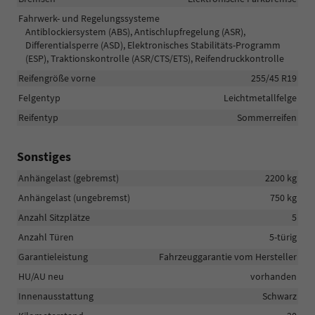
Fahrwerk- und Regelungssysteme
Antiblockiersystem (ABS), Antischlupfregelung (ASR),
Differentialsperre (ASD), Elektronisches Stabilitäts-Programm
(ESP), Traktionskontrolle (ASR/CTS/ETS), Reifendruckkontrolle
Reifengröße vorne
255/45 R19
Felgentyp
Leichtmetallfelge
Reifentyp
Sommerreifen
Sonstiges
Anhängelast (gebremst)
2200 kg
Anhängelast (ungebremst)
750 kg
Anzahl Sitzplätze
5
Anzahl Türen
5-türig
Garantieleistung
Fahrzeuggarantie vom Hersteller
HU/AU neu
vorhanden
Innenausstattung
Schwarz