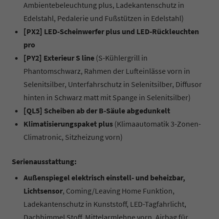
Ambientebeleuchtung plus, Ladekantenschutz in
Edelstahl, Pedalerie und Fußstützen in Edelstahl)
[PX2] LED-Scheinwerfer plus und LED-Rückleuchten
pro
[PY2] Exterieur S line
(S-Kühlergrill in
Phantomschwarz, Rahmen der Lufteinlässe vorn in
Selenitsilber, Unterfahrschutz in Selenitsilber, Diffusor
hinten in Schwarz matt mit Spange in Selenitsilber)
[QL5] Scheiben ab der B-Säule abgedunkelt
Klimatisierungspaket plus
(Klimaautomatik 3-Zonen-
Climatronic, Sitzheizung vorn)
Serienausstattung:
Außenspiegel elektrisch einstell- und beheizbar,
Lichtsensor
, Coming/Leaving Home Funktion,
Ladekantenschutz in Kunststoff, LED-Tagfahrlicht,
Dachhimmel Stoff, Mittelarmlehne vorn, Airbag für