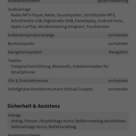
Assistenzsysteme
Sprachsteuerung
Audioanlage
Radio/MP3-Player, Radio, Soundsystem, Schnittstelle MP3,
Schnittstelle USB, Digitalradio DAB, Farbdisplay, Android Auto,
Apple CarPlay, Musikstreaming integriert, Touchscreen
Außentemperaturanzeige
vorhanden
Bordcomputer
vorhanden
Navigationssystem
Navigation
Telefon
Freisprecheinrichtung, Bluetooth, Induktionsladen für
Smartphones
Uhr & Drehzahlmesser
vorhanden
Volldigitales Kombiinstrument (Virtual Cockpit)
vorhanden
Sicherheit & Assistenz
Airbags
Airbag, Fenster-/Kopfairbags Vorne, Beifahrerairbag abschaltbar,
Seitenairbags Vorne, Beifahrerairbag
Assistenzsysteme