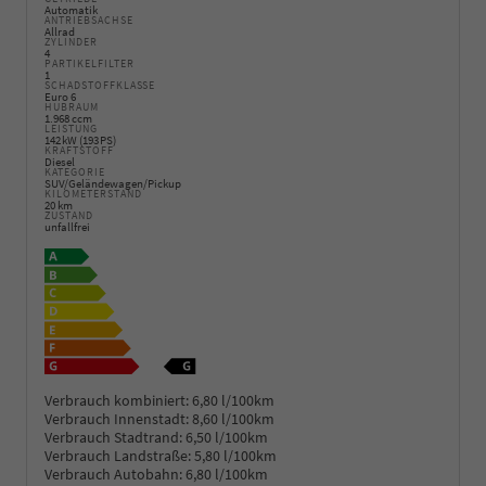
Automatik
ANTRIEBSACHSE
Allrad
ZYLINDER
4
PARTIKELFILTER
1
SCHADSTOFFKLASSE
Euro 6
HUBRAUM
1.968 ccm
LEISTUNG
142 kW (193 PS)
KRAFTSTOFF
Diesel
KATEGORIE
SUV/Geländewagen/Pickup
KILOMETERSTAND
20 km
ZUSTAND
unfallfrei
Verbrauch kombiniert:
6,80 l/100km
Verbrauch Innenstadt:
8,60 l/100km
Verbrauch Stadtrand:
6,50 l/100km
Verbrauch Landstraße:
5,80 l/100km
Verbrauch Autobahn:
6,80 l/100km