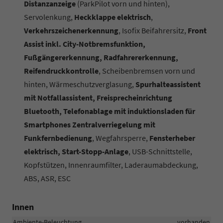
Distanzanzeige
(ParkPilot vorn und hinten),
Servolenkung,
Heckklappe elektrisch
,
Verkehrszeichenerkennung
, Isofix Beifahrersitz,
Front
Assist inkl. City-Notbremsfunktion,
Fußgängererkennung, Radfahrererkennung,
Reifendruckkontrolle
, Scheibenbremsen vorn und
hinten, Wärmeschutzverglasung,
Spurhalteassistent
mit Notfallassistent, Freisprecheinrichtung
Bluetooth, Telefonablage mit induktionsladen für
Smartphones Zentralverriegelung mit
Funkfernbedienung
, Wegfahrsperre,
Fensterheber
elektrisch, Start-Stopp-Anlage
, USB-Schnittstelle,
Kopfstützen, Innenraumfilter, Laderaumabdeckung,
ABS, ASR, ESC
Innen
Ambiente-Beleuchtung
vorhanden