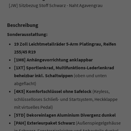
[JW] Sitzbezug Stoff Schwarz - Naht Agavengrau
Beschreibung
Sonderausstattung:
19 Zoll Leichtmetallräder 5-Arm Platingrau, Reifen
255/45 R19
[1M6] Anhängevorrichtung anklappbar
[1XT] Sportlenkrad, Multifunktions-Lederlenkrad
beheizbar inkl. Schaltwippen
(oben und unten
abgeflacht)
[4K5] Komfortschlüssel ohne Safelock
(Keyless,
schlüsselloses Schließ- und Startsystem, Heckklappe
mit virtuelles Pedal)
[5TD] Dekoreinlagen Aluminium Divergenz dunkel
[PAH] Exterieurpaket Schwarz
(Außenspiegelgehäuse
in Schwarz, Fensterzierleisten und Anbauteile dunkel,