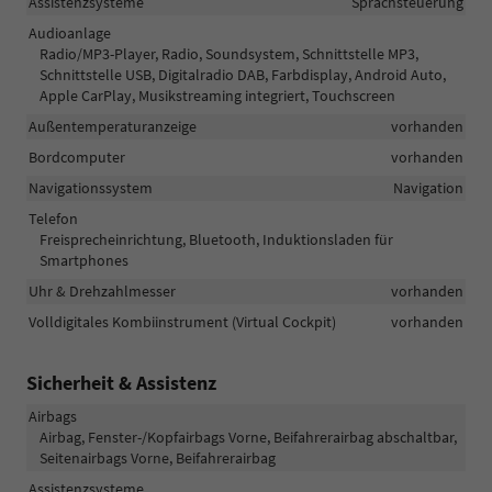
Assistenzsysteme
Sprachsteuerung
Audioanlage
Radio/MP3-Player, Radio, Soundsystem, Schnittstelle MP3,
Schnittstelle USB, Digitalradio DAB, Farbdisplay, Android Auto,
Apple CarPlay, Musikstreaming integriert, Touchscreen
Außentemperaturanzeige
vorhanden
Bordcomputer
vorhanden
Navigationssystem
Navigation
Telefon
Freisprecheinrichtung, Bluetooth, Induktionsladen für
Smartphones
Uhr & Drehzahlmesser
vorhanden
Volldigitales Kombiinstrument (Virtual Cockpit)
vorhanden
Sicherheit & Assistenz
Airbags
Airbag, Fenster-/Kopfairbags Vorne, Beifahrerairbag abschaltbar,
Seitenairbags Vorne, Beifahrerairbag
Assistenzsysteme