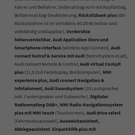
Fahrer und Beifahrer, Seitenairbag vorn mit Kopfairbag,
Beifahrerairbag-Deaktivierung,
Rücksitzbank plus
(die
Rücksitzlehne ist im Verhältnis 40:20:40 teilbar und
vollständig umklappbar),
Vordersitze
höhenverstellbar
,
Audi Application Store und
Smartphone-Interface
(wireless App-Connect),
Audi
connect Notruf & Service mit Audi
(Notrufsystem eCall),
Audi connect Remote & Control,
Audi virtual Cockpit
plus
(11,9 Zoll Farbdisplay, Bordcomputer),
MMI
experience plus, Audi connect Navigation &
Infotainment, Audi Soundsystem
(10 Lautsprecher
inkl. Centerspeaker und Subwoofer),
Digitaler
Radioempfang DAB+, MMI Radio-Navigationssystem
plus mit MMI touch
(Touchscreen),
Audi drive select
(Fahrmodusauswahl),
Ausweichassistent,
Abbiegeassistent
,
Einparkhilfe plus mit