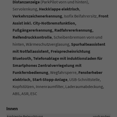
Distanzanzeige
(ParkPilot vorn und hinten),
Servolenkung,
Heckklappe elektrisch
,
Verkehrszeichenerkennung
, Isofix Beifahrersitz,
Front
Assist inkl. City-Notbremsfunktion,
Fußgängererkennung, Radfahrererkennung,
Reifendruckkontrolle
, Scheibenbremsen vorn und
hinten, Wärmeschutzverglasung,
Spurhalteassistent
mit Notfallassistent, Freisprecheinrichtung
Bluetooth, Telefonablage mit induktionsladen für
Smartphones Zentralverriegelung mit
Funkfernbedienung
, Wegfahrsperre,
Fensterheber
elektrisch, Start-Stopp-Anlage
, USB-Schnittstelle,
Kopfstützen, Innenraumfilter, Laderaumabdeckung,
ABS, ASR, ESC
Innen
Ambiente-Beleuchtung
vorhanden