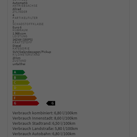
Automatik
ANTRIEBSACHSE
Allrad
ZYLINDER
4
PARTIKELFILTER
1
SCHADSTOFFKLASSE
Euro 6
HUBRAUM
1.968 ccm
LEISTUNG
142 kW (193 PS)
KRAFTSTOFF
Diesel
KATEGORIE
SUV/Geländewagen/Pickup
KILOMETERSTAND
20 km
ZUSTAND
unfallfrei
Verbrauch kombiniert:
6,80 l/100km
Verbrauch Innenstadt:
8,60 l/100km
Verbrauch Stadtrand:
6,50 l/100km
Verbrauch Landstraße:
5,80 l/100km
Verbrauch Autobahn:
6,80 l/100km