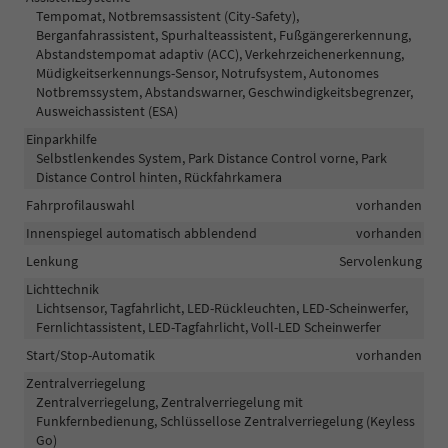
Tempomat, Notbremsassistent (City-Safety),
Berganfahrassistent, Spurhalteassistent, Fußgängererkennung,
Abstandstempomat adaptiv (ACC), Verkehrzeichenerkennung,
Müdigkeitserkennungs-Sensor, Notrufsystem, Autonomes
Notbremssystem, Abstandswarner, Geschwindigkeitsbegrenzer,
Ausweichassistent (ESA)
Einparkhilfe
Selbstlenkendes System, Park Distance Control vorne, Park
Distance Control hinten, Rückfahrkamera
Fahrprofilauswahl
vorhanden
Innenspiegel automatisch abblendend
vorhanden
Lenkung
Servolenkung
Lichttechnik
Lichtsensor, Tagfahrlicht, LED-Rückleuchten, LED-Scheinwerfer,
Fernlichtassistent, LED-Tagfahrlicht, Voll-LED Scheinwerfer
Start/Stop-Automatik
vorhanden
Zentralverriegelung
Zentralverriegelung, Zentralverriegelung mit
Funkfernbedienung, Schlüssellose Zentralverriegelung (Keyless
Go)