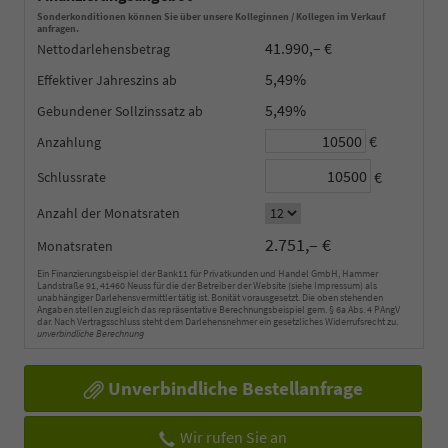
Sonderkonditionen können Sie über unsere Kolleginnen / Kollegen im Verkauf
anfragen.
41.990,– €
Nettodarlehensbetrag
5,49%
Effektiver Jahreszins
5,49%
Gebundener Sollzinssatz
€
Anzahlung
€
Schlussrate
Anzahl der Monatsraten
2.751,– €
Monatsraten
Ein Finanzierungsbeispiel der Bank11 für Privatkunden und Handel GmbH, Hammer
Landstraße 91, 41460 Neuss für die der Betreiber der Website (siehe Impressum) als
unabhängiger Darlehensvermittler tätig ist. Bonität vorausgesetzt. Die oben stehenden
Angaben stellen zugleich das repräsentative Berechnungsbeispiel gem. § 6a Abs. 4 PAngV
dar. Nach Vertragsschluss steht dem Darlehensnehmer ein gesetzliches Widerrufsrecht zu.
unverbindliche Berechnung
Unverbindliche Bestellanfrage
Wir rufen Sie an