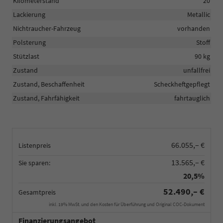
Kilometerstand
20
Lackierung
Metallic
Nichtraucher-Fahrzeug
vorhanden
Polsterung
Stoff
Stützlast
90 kg
Zustand
unfallfrei
Zustand, Beschaffenheit
Scheckheftgepflegt
Zustand, Fahrfähigkeit
fahrtauglich
66.055,– €
Listenpreis
13.565,– €
Sie sparen:
20,5%
52.490,– €
Gesamtpreis
inkl. 19% MwSt. und den Kosten für Überführung und Original COC-Dokument
Finanzierungsangebot