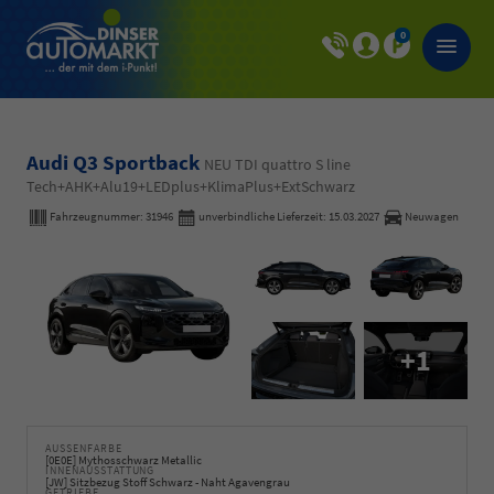
0
Audi Q3 Sportback
NEU TDI quattro S line
Tech+AHK+Alu19+LEDplus+KlimaPlus+ExtSchwarz
Fahrzeugnummer:
31946
unverbindliche Lieferzeit:
15.03.2027
Neuwagen
+1
AUSSENFARBE
[0E0E] Mythosschwarz Metallic
INNENAUSSTATTUNG
[JW] Sitzbezug Stoff Schwarz - Naht Agavengrau
GETRIEBE