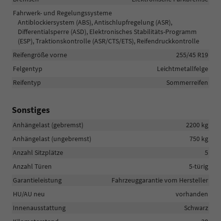
Fahrwerk- und Regelungssysteme
Antiblockiersystem (ABS), Antischlupfregelung (ASR),
Differentialsperre (ASD), Elektronisches Stabilitäts-Programm
(ESP), Traktionskontrolle (ASR/CTS/ETS), Reifendruckkontrolle
Reifengröße vorne
255/45 R19
Felgentyp
Leichtmetallfelge
Reifentyp
Sommerreifen
Sonstiges
Anhängelast (gebremst)
2200 kg
Anhängelast (ungebremst)
750 kg
Anzahl Sitzplätze
5
Anzahl Türen
5-türig
Garantieleistung
Fahrzeuggarantie vom Hersteller
HU/AU neu
vorhanden
Innenausstattung
Schwarz