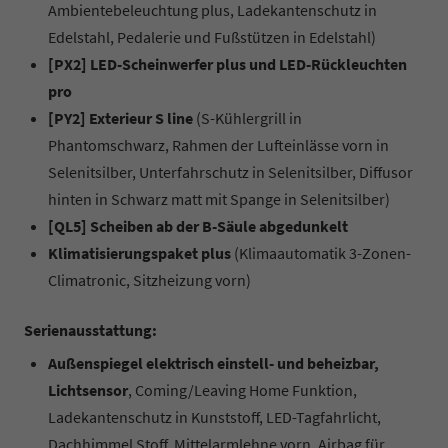
Ambientebeleuchtung plus, Ladekantenschutz in
Edelstahl, Pedalerie und Fußstützen in Edelstahl)
[PX2] LED-Scheinwerfer plus und LED-Rückleuchten
pro
[PY2] Exterieur S line
(S-Kühlergrill in
Phantomschwarz, Rahmen der Lufteinlässe vorn in
Selenitsilber, Unterfahrschutz in Selenitsilber, Diffusor
hinten in Schwarz matt mit Spange in Selenitsilber)
[QL5] Scheiben ab der B-Säule abgedunkelt
Klimatisierungspaket plus
(Klimaautomatik 3-Zonen-
Climatronic, Sitzheizung vorn)
Serienausstattung:
Außenspiegel elektrisch einstell- und beheizbar,
Lichtsensor
, Coming/Leaving Home Funktion,
Ladekantenschutz in Kunststoff, LED-Tagfahrlicht,
Dachhimmel Stoff, Mittelarmlehne vorn, Airbag für