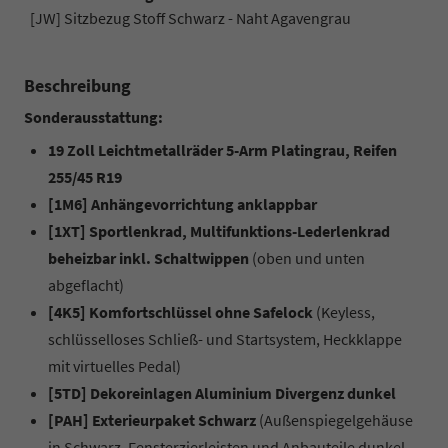
[JW] Sitzbezug Stoff Schwarz - Naht Agavengrau
Beschreibung
Sonderausstattung:
19 Zoll Leichtmetallräder 5-Arm Platingrau, Reifen
255/45 R19
[1M6] Anhängevorrichtung anklappbar
[1XT] Sportlenkrad, Multifunktions-Lederlenkrad
beheizbar inkl. Schaltwippen
(oben und unten
abgeflacht)
[4K5] Komfortschlüssel ohne Safelock
(Keyless,
schlüsselloses Schließ- und Startsystem, Heckklappe
mit virtuelles Pedal)
[5TD] Dekoreinlagen Aluminium Divergenz dunkel
[PAH] Exterieurpaket Schwarz
(Außenspiegelgehäuse
in Schwarz, Fensterzierleisten und Anbauteile dunkel,