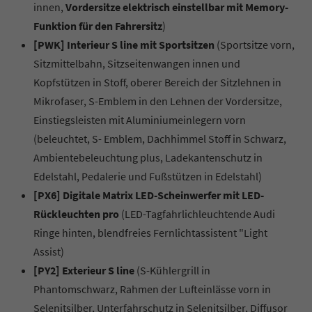
innen,
Vordersitze elektrisch einstellbar mit Memory-
Funktion für den Fahrersitz
)
[PWK] Interieur S line mit Sportsitzen
(Sportsitze vorn,
Sitzmittelbahn, Sitzseitenwangen innen und
Kopfstützen in Stoff, oberer Bereich der Sitzlehnen in
Mikrofaser, S-Emblem in den Lehnen der Vordersitze,
Einstiegsleisten mit Aluminiumeinlegern vorn
(beleuchtet, S- Emblem, Dachhimmel Stoff in Schwarz,
Ambientebeleuchtung plus, Ladekantenschutz in
Edelstahl, Pedalerie und Fußstützen in Edelstahl)
[PX6] Digitale Matrix LED-Scheinwerfer mit LED-
Rückleuchten pro
(LED-Tagfahrlichleuchtende Audi
Ringe hinten, blendfreies Fernlichtassistent "Light
Assist)
[PY2] Exterieur S line
(S-Kühlergrill in
Phantomschwarz, Rahmen der Lufteinlässe vorn in
Selenitsilber, Unterfahrschutz in Selenitsilber, Diffusor