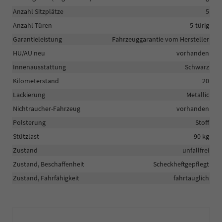
Anzahl Sitzplätze
5
Anzahl Türen
5-türig
Garantieleistung
Fahrzeuggarantie vom Hersteller
HU/AU neu
vorhanden
Innenausstattung
Schwarz
Kilometerstand
20
Lackierung
Metallic
Nichtraucher-Fahrzeug
vorhanden
Polsterung
Stoff
Stützlast
90 kg
Zustand
unfallfrei
Zustand, Beschaffenheit
Scheckheftgepflegt
Zustand, Fahrfähigkeit
fahrtauglich