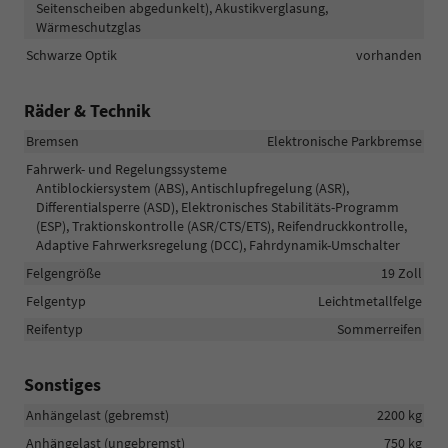
Seitenscheiben abgedunkelt), Akustikverglasung,
Wärmeschutzglas
Schwarze Optik
vorhanden
Räder & Technik
Bremsen
Elektronische Parkbremse
Fahrwerk- und Regelungssysteme
Antiblockiersystem (ABS), Antischlupfregelung (ASR),
Differentialsperre (ASD), Elektronisches Stabilitäts-Programm
(ESP), Traktionskontrolle (ASR/CTS/ETS), Reifendruckkontrolle,
Adaptive Fahrwerksregelung (DCC), Fahrdynamik-Umschalter
Felgengröße
19 Zoll
Felgentyp
Leichtmetallfelge
Reifentyp
Sommerreifen
Sonstiges
Anhängelast (gebremst)
2200 kg
Anhängelast (ungebremst)
750 kg