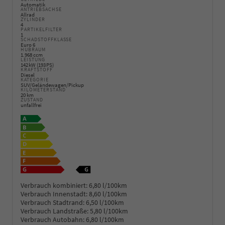
Automatik
ANTRIEBSACHSE
Allrad
ZYLINDER
4
PARTIKELFILTER
1
SCHADSTOFFKLASSE
Euro 6
HUBRAUM
1.968 ccm
LEISTUNG
142 kW (193 PS)
KRAFTSTOFF
Diesel
KATEGORIE
SUV/Geländewagen/Pickup
KILOMETERSTAND
20 km
ZUSTAND
unfallfrei
Verbrauch kombiniert:
6,80 l/100km
Verbrauch Innenstadt:
8,60 l/100km
Verbrauch Stadtrand:
6,50 l/100km
Verbrauch Landstraße:
5,80 l/100km
Verbrauch Autobahn:
6,80 l/100km