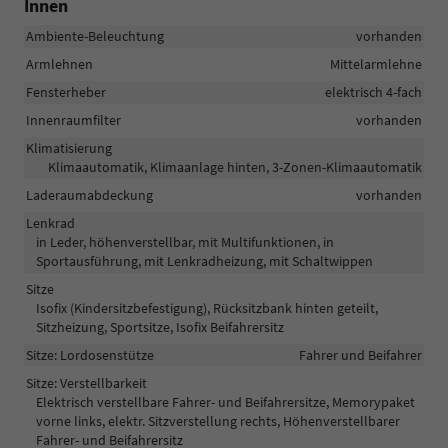
Innen
Ambiente-Beleuchtung
vorhanden
Armlehnen
Mittelarmlehne
Fensterheber
elektrisch 4-fach
Innenraumfilter
vorhanden
Klimatisierung
Klimaautomatik, Klimaanlage hinten, 3-Zonen-Klimaautomatik
Laderaumabdeckung
vorhanden
Lenkrad
in Leder, höhenverstellbar, mit Multifunktionen, in
Sportausführung, mit Lenkradheizung, mit Schaltwippen
Sitze
Isofix (Kindersitzbefestigung), Rücksitzbank hinten geteilt,
Sitzheizung, Sportsitze, Isofix Beifahrersitz
Sitze: Lordosenstütze
Fahrer und Beifahrer
Sitze: Verstellbarkeit
Elektrisch verstellbare Fahrer- und Beifahrersitze, Memorypaket
vorne links, elektr. Sitzverstellung rechts, Höhenverstellbarer
Fahrer- und Beifahrersitz