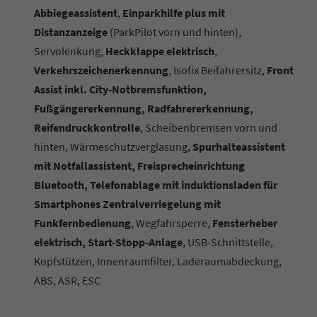
Abbiegeassistent
,
Einparkhilfe plus mit
Distanzanzeige
(ParkPilot vorn und hinten),
Servolenkung,
Heckklappe elektrisch
,
Verkehrszeichenerkennung
, Isofix Beifahrersitz,
Front
Assist inkl. City-Notbremsfunktion,
Fußgängererkennung, Radfahrererkennung,
Reifendruckkontrolle
, Scheibenbremsen vorn und
hinten, Wärmeschutzverglasung,
Spurhalteassistent
mit Notfallassistent, Freisprecheinrichtung
Bluetooth, Telefonablage mit induktionsladen für
Smartphones Zentralverriegelung mit
Funkfernbedienung
, Wegfahrsperre,
Fensterheber
elektrisch, Start-Stopp-Anlage
, USB-Schnittstelle,
Kopfstützen, Innenraumfilter, Laderaumabdeckung,
ABS, ASR, ESC