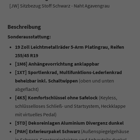
[JW] Sitzbezug Stoff Schwarz - Naht Agavengrau
Beschreibung
Sonderausstattung:
19 Zoll Leichtmetallräder 5-Arm Platingrau, Reifen
255/45 R19
[1M6] Anhängevorrichtung anklappbar
[1XT] Sportlenkrad, Multifunktions-Lederlenkrad
beheizbar inkl. Schaltwippen
(oben und unten
abgeflacht)
[4K5] Komfortschlüssel ohne Safelock
(Keyless,
schlüsselloses Schließ- und Startsystem, Heckklappe
mit virtuelles Pedal)
[5TD] Dekoreinlagen Aluminium Divergenz dunkel
[PAH] Exterieurpaket Schwarz
(Außenspiegelgehäuse
in Schwarz, Fensterzierleisten und Anbauteile dunkel,