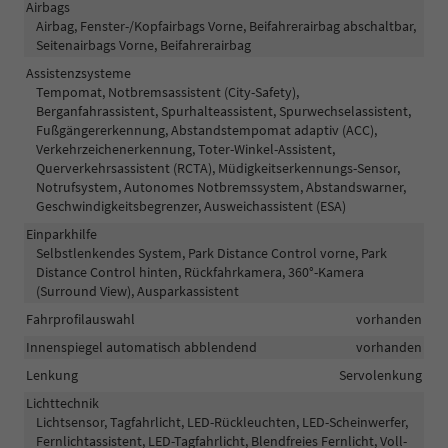
Airbags
Airbag, Fenster-/Kopfairbags Vorne, Beifahrerairbag abschaltbar,
Seitenairbags Vorne, Beifahrerairbag
Assistenzsysteme
Tempomat, Notbremsassistent (City-Safety),
Berganfahrassistent, Spurhalteassistent, Spurwechselassistent,
Fußgängererkennung, Abstandstempomat adaptiv (ACC),
Verkehrzeichenerkennung, Toter-Winkel-Assistent,
Querverkehrsassistent (RCTA), Müdigkeitserkennungs-Sensor,
Notrufsystem, Autonomes Notbremssystem, Abstandswarner,
Geschwindigkeitsbegrenzer, Ausweichassistent (ESA)
Einparkhilfe
Selbstlenkendes System, Park Distance Control vorne, Park
Distance Control hinten, Rückfahrkamera, 360°-Kamera
(Surround View), Ausparkassistent
Fahrprofilauswahl
vorhanden
Innenspiegel automatisch abblendend
vorhanden
Lenkung
Servolenkung
Lichttechnik
Lichtsensor, Tagfahrlicht, LED-Rückleuchten, LED-Scheinwerfer,
Fernlichtassistent, LED-Tagfahrlicht, Blendfreies Fernlicht, Voll-