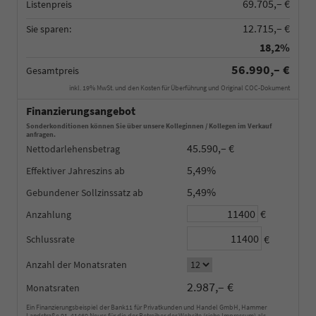
69.705,– €
Listenpreis
12.715,– €
Sie sparen:
18,2%
56.990,– €
Gesamtpreis
inkl. 19% MwSt. und den Kosten für Überführung und Original COC-Dokument
Finanzierungsangebot
Sonderkonditionen können Sie über unsere Kolleginnen / Kollegen im Verkauf
anfragen.
45.590,– €
Nettodarlehensbetrag
5,49%
Effektiver Jahreszins
5,49%
Gebundener Sollzinssatz
€
Anzahlung
€
Schlussrate
Anzahl der Monatsraten
2.987,– €
Monatsraten
Ein Finanzierungsbeispiel der Bank11 für Privatkunden und Handel GmbH, Hammer
Landstraße 91, 41460 Neuss für die der Betreiber der Website (siehe Impressum) als