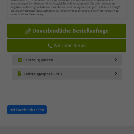
unabhängiger Darlehensvermittler tätig ist. Bonität vorausgesetzt. Die oben stehenden
Angaben stellen zugleich das repräsentative Berechnungsbeispiel gem. § 6a Abs. 4 PAngV
dar. Nach Vertragsschluss steht dem Darlehensnehmer ein gesetzliches Widerrufsrecht zu.
unverbindliche Berechnung
Unverbindliche Bestellanfrage
Wir rufen Sie an
Fahrzeug parken
Fahrzeugexposé - PDF
Bei Facebook teilen