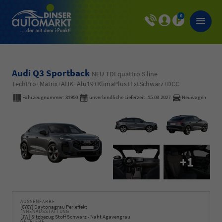
0
Audi Q3 Sportback
NEU TDI quattro S line
TechPro+Matrix+AHK+Alu19+KlimaPlus+ExtSchwarz+DCC
Fahrzeugnummer:
31950
unverbindliche Lieferzeit:
15.03.2027
Neuwagen
+1
AUSSENFARBE
[6Y6Y] Daytonagrau Perleffekt
INNENAUSSTATTUNG
[JW] Sitzbezug Stoff Schwarz - Naht Agavengrau
GETRIEBE