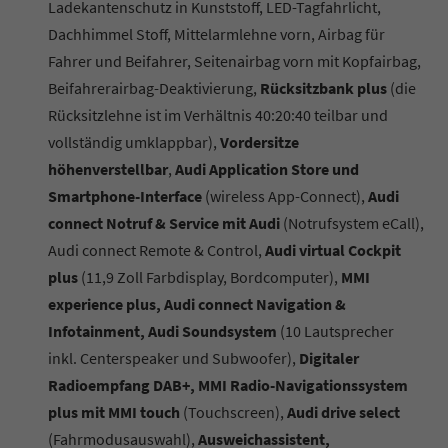
Ladekantenschutz in Kunststoff, LED-Tagfahrlicht,
Dachhimmel Stoff, Mittelarmlehne vorn, Airbag für
Fahrer und Beifahrer, Seitenairbag vorn mit Kopfairbag,
Beifahrerairbag-Deaktivierung,
Rücksitzbank plus
(die
Rücksitzlehne ist im Verhältnis 40:20:40 teilbar und
vollständig umklappbar),
Vordersitze
höhenverstellbar
,
Audi Application Store und
Smartphone-Interface
(wireless App-Connect),
Audi
connect Notruf & Service mit Audi
(Notrufsystem eCall),
Audi connect Remote & Control,
Audi virtual Cockpit
plus
(11,9 Zoll Farbdisplay, Bordcomputer),
MMI
experience plus, Audi connect Navigation &
Infotainment, Audi Soundsystem
(10 Lautsprecher
inkl. Centerspeaker und Subwoofer),
Digitaler
Radioempfang DAB+, MMI Radio-Navigationssystem
plus mit MMI touch
(Touchscreen),
Audi drive select
(Fahrmodusauswahl),
Ausweichassistent,