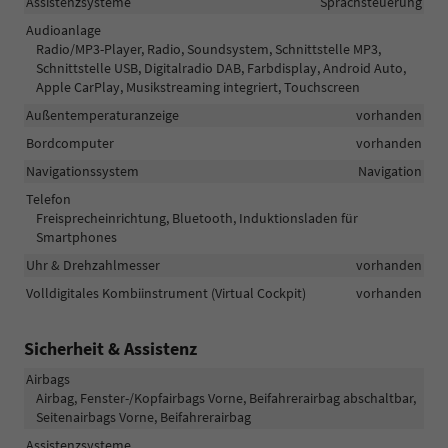
Assistenzsysteme
Sprachsteuerung
Audioanlage
Radio/MP3-Player, Radio, Soundsystem, Schnittstelle MP3,
Schnittstelle USB, Digitalradio DAB, Farbdisplay, Android Auto,
Apple CarPlay, Musikstreaming integriert, Touchscreen
Außentemperaturanzeige
vorhanden
Bordcomputer
vorhanden
Navigationssystem
Navigation
Telefon
Freisprecheinrichtung, Bluetooth, Induktionsladen für
Smartphones
Uhr & Drehzahlmesser
vorhanden
Volldigitales Kombiinstrument (Virtual Cockpit)
vorhanden
Sicherheit & Assistenz
Airbags
Airbag, Fenster-/Kopfairbags Vorne, Beifahrerairbag abschaltbar,
Seitenairbags Vorne, Beifahrerairbag
Assistenzsysteme