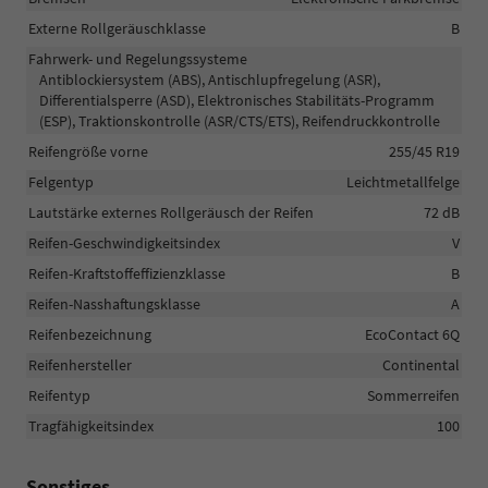
Externe Rollgeräuschklasse
B
Fahrwerk- und Regelungssysteme
Antiblockiersystem (ABS), Antischlupfregelung (ASR),
Differentialsperre (ASD), Elektronisches Stabilitäts-Programm
(ESP), Traktionskontrolle (ASR/CTS/ETS), Reifendruckkontrolle
Reifengröße vorne
255/45 R19
Felgentyp
Leichtmetallfelge
Lautstärke externes Rollgeräusch der Reifen
72 dB
Reifen-Geschwindigkeitsindex
V
Reifen-Kraftstoffeffizienzklasse
B
Reifen-Nasshaftungsklasse
A
Reifenbezeichnung
EcoContact 6Q
Reifenhersteller
Continental
Reifentyp
Sommerreifen
Tragfähigkeitsindex
100
Sonstiges