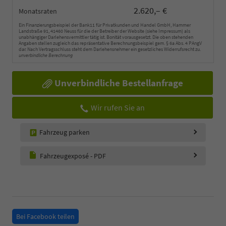
2.620,– €
Monatsraten
Ein Finanzierungsbeispiel der Bank11 für Privatkunden und Handel GmbH, Hammer
Landstraße 91, 41460 Neuss für die der Betreiber der Website (siehe Impressum) als
unabhängiger Darlehensvermittler tätig ist. Bonität vorausgesetzt. Die oben stehenden
Angaben stellen zugleich das repräsentative Berechnungsbeispiel gem. § 6a Abs. 4 PAngV
dar. Nach Vertragsschluss steht dem Darlehensnehmer ein gesetzliches Widerrufsrecht zu.
unverbindliche Berechnung
Unverbindliche Bestellanfrage
Wir rufen Sie an
Fahrzeug parken
Fahrzeugexposé - PDF
Bei Facebook teilen