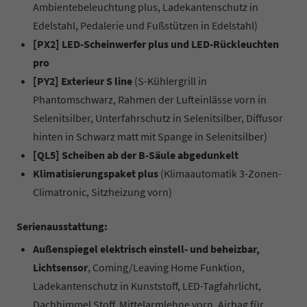
Ambientebeleuchtung plus, Ladekantenschutz in
Edelstahl, Pedalerie und Fußstützen in Edelstahl)
[PX2] LED-Scheinwerfer plus und LED-Rückleuchten
pro
[PY2] Exterieur S line
(S-Kühlergrill in
Phantomschwarz, Rahmen der Lufteinlässe vorn in
Selenitsilber, Unterfahrschutz in Selenitsilber, Diffusor
hinten in Schwarz matt mit Spange in Selenitsilber)
[QL5] Scheiben ab der B-Säule abgedunkelt
Klimatisierungspaket plus
(Klimaautomatik 3-Zonen-
Climatronic, Sitzheizung vorn)
Serienausstattung:
Außenspiegel elektrisch einstell- und beheizbar,
Lichtsensor
, Coming/Leaving Home Funktion,
Ladekantenschutz in Kunststoff, LED-Tagfahrlicht,
Dachhimmel Stoff, Mittelarmlehne vorn, Airbag für