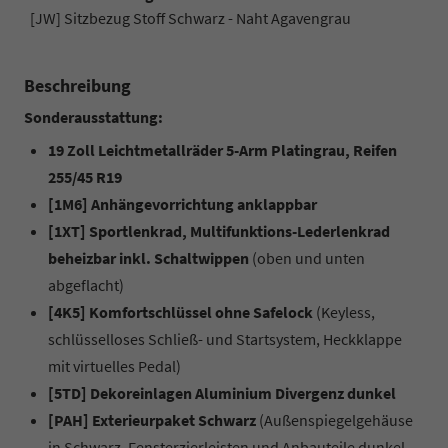
[JW] Sitzbezug Stoff Schwarz - Naht Agavengrau
Beschreibung
Sonderausstattung:
19 Zoll Leichtmetallräder 5-Arm Platingrau, Reifen
255/45 R19
[1M6] Anhängevorrichtung anklappbar
[1XT] Sportlenkrad, Multifunktions-Lederlenkrad
beheizbar inkl. Schaltwippen
(oben und unten
abgeflacht)
[4K5] Komfortschlüssel ohne Safelock
(Keyless,
schlüsselloses Schließ- und Startsystem, Heckklappe
mit virtuelles Pedal)
[5TD] Dekoreinlagen Aluminium Divergenz dunkel
[PAH] Exterieurpaket Schwarz
(Außenspiegelgehäuse
in Schwarz, Fensterzierleisten und Anbauteile dunkel,