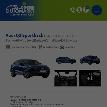
0
Audi Q3 Sportback
NEU TFSI quattro S line
Tech+AHK+Alu19+LEDplus+KlimaPlus+ExtSchwarz
Fahrzeugnummer:
31627
Lagerfahrzeug
Neuwagen
+1
AUSSENFARBE
[2D2D] Navarrablau Metallic
INNENAUSSTATTUNG
[JW] Sitzbezug Stoff Schwarz - Naht Agavengrau
GETRIEBE