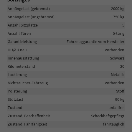
Anhängelast (gebremst)
2000 kg
Anhängelast (ungebremst)
750 kg
Anzahl Sitzplätze
5
Anzahl Türen
5-türig
Garantieleistung
Fahrzeuggarantie vom Hersteller
HU/AU neu
vorhanden
Innenausstattung
Schwarz
Kilometerstand
20
Lackierung
Metallic
Nichtraucher-Fahrzeug
vorhanden
Polsterung
Stoff
Stützlast
90 kg
Zustand
unfallfrei
Zustand, Beschaffenheit
Scheckheftgepflegt
Zustand, Fahrfähigkeit
fahrtauglich