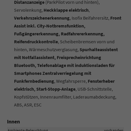
Distanzanzeige
(ParkPilot vorn und hinten),
Servolenkung,
Heckklappe elektrisch
,
Verkehrszeichenerkennung
, Isofix Beifahrersitz,
Front
Assist inkl. City-Notbremsfunktion,
Fußgängererkennung, Radfahrererkennung,
Reifendruckkontrolle
, Scheibenbremsen vorn und
hinten, Wärmeschutzverglasung,
Spurhalteassistent
mit Notfallassistent, Freisprecheinrichtung
Bluetooth, Telefonablage mit induktionsladen für
Smartphones Zentralverriegelung mit
Funkfernbedienung
, Wegfahrsperre,
Fensterheber
elektrisch, Start-Stopp-Anlage
, USB-Schnittstelle,
Kopfstützen, Innenraumfilter, Laderaumabdeckung,
ABS, ASR, ESC
Innen
Ambiente-Beleuchtung
vorhanden