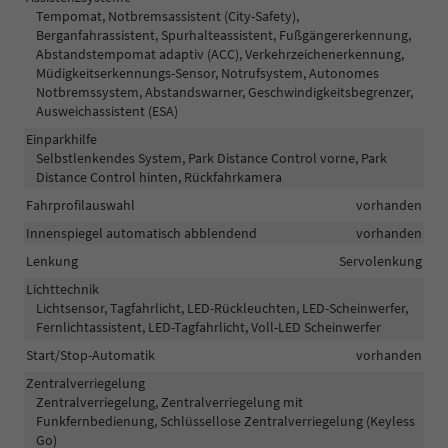
Tempomat, Notbremsassistent (City-Safety),
Berganfahrassistent, Spurhalteassistent, Fußgängererkennung,
Abstandstempomat adaptiv (ACC), Verkehrzeichenerkennung,
Müdigkeitserkennungs-Sensor, Notrufsystem, Autonomes
Notbremssystem, Abstandswarner, Geschwindigkeitsbegrenzer,
Ausweichassistent (ESA)
Einparkhilfe
Selbstlenkendes System, Park Distance Control vorne, Park
Distance Control hinten, Rückfahrkamera
Fahrprofilauswahl
vorhanden
Innenspiegel automatisch abblendend
vorhanden
Lenkung
Servolenkung
Lichttechnik
Lichtsensor, Tagfahrlicht, LED-Rückleuchten, LED-Scheinwerfer,
Fernlichtassistent, LED-Tagfahrlicht, Voll-LED Scheinwerfer
Start/Stop-Automatik
vorhanden
Zentralverriegelung
Zentralverriegelung, Zentralverriegelung mit
Funkfernbedienung, Schlüssellose Zentralverriegelung (Keyless
Go)