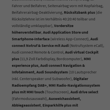
Fahrer und Beifahrer, Seitenairbag vorn mit Kopfairbag,
Beifahrerairbag-Deaktivierung,
Rücksitzbank plus
(die
Rücksitzlehne ist im Verhältnis 40:20:40 teilbar und
vollständig umklappbar),
Vordersitze
höhenverstellbar
,
Audi Application Store und
Smartphone-Interface
(wireless App-Connect),
Audi
connect Notruf & Service mit Audi
(Notrufsystem eCall),
Audi connect Remote & Control,
Audi virtual Cockpit
plus
(11,9 Zoll Farbdisplay, Bordcomputer),
MMI
experience plus, Audi connect Navigation &
Infotainment, Audi Soundsystem
(10 Lautsprecher
inkl. Centerspeaker und Subwoofer),
Digitaler
Radioempfang DAB+, MMI Radio-Navigationssystem
plus mit MMI touch
(Touchscreen),
Audi drive select
(Fahrmodusauswahl),
Ausweichassistent,
Abbiegeassistent
,
Einparkhilfe plus mit