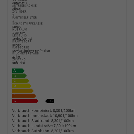
Automatik
ANTRIEBSACHSE
Allrad
ZYLINDER
4
PARTIKELFILTER
1
SCHADSTOFFKLASSE
Euro 6
HUBRAUM
1.984 ccm
LEISTUNG
150 kW (204 PS)
KRAFTSTOFF
Benzin
KATEGORIE
SUV/Geländewagen/Pickup
KILOMETERSTAND
20 km
ZUSTAND
unfallfrei
Verbrauch kombiniert:
8,30 l/100km
Verbrauch Innenstadt:
10,90 l/100km
Verbrauch Stadtrand:
8,30 l/100km
Verbrauch Landstraße:
7,30 l/100km
Verbrauch Autobahn:
8,20 l/100km