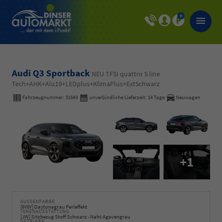
0
Audi Q3 Sportback
NEU TFSI quattro S line
Tech+AHK+Alu19+LEDplus+KlimaPlus+ExtSchwarz
Fahrzeugnummer:
31643
unverbindliche Lieferzeit:
14 Tage
Neuwagen
+1
AUSSENFARBE
[6Y6Y] Daytonagrau Perleffekt
INNENAUSSTATTUNG
[JW] Sitzbezug Stoff Schwarz - Naht Agavengrau
GETRIEBE