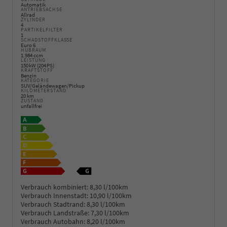
Automatik
ANTRIEBSACHSE
Allrad
ZYLINDER
4
PARTIKELFILTER
1
SCHADSTOFFKLASSE
Euro 6
HUBRAUM
1.984 ccm
LEISTUNG
150 kW (204 PS)
KRAFTSTOFF
Benzin
KATEGORIE
SUV/Geländewagen/Pickup
KILOMETERSTAND
20 km
ZUSTAND
unfallfrei
Verbrauch kombiniert:
8,30 l/100km
Verbrauch Innenstadt:
10,90 l/100km
Verbrauch Stadtrand:
8,30 l/100km
Verbrauch Landstraße:
7,30 l/100km
Verbrauch Autobahn:
8,20 l/100km