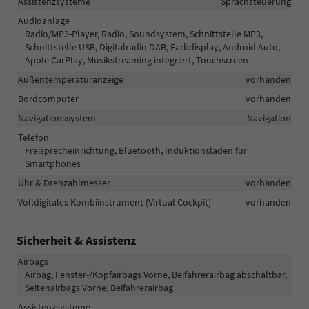
Assistenzsysteme
Sprachsteuerung
Audioanlage
Radio/MP3-Player, Radio, Soundsystem, Schnittstelle MP3,
Schnittstelle USB, Digitalradio DAB, Farbdisplay, Android Auto,
Apple CarPlay, Musikstreaming integriert, Touchscreen
Außentemperaturanzeige
vorhanden
Bordcomputer
vorhanden
Navigationssystem
Navigation
Telefon
Freisprecheinrichtung, Bluetooth, Induktionsladen für
Smartphones
Uhr & Drehzahlmesser
vorhanden
Volldigitales Kombiinstrument (Virtual Cockpit)
vorhanden
Sicherheit & Assistenz
Airbags
Airbag, Fenster-/Kopfairbags Vorne, Beifahrerairbag abschaltbar,
Seitenairbags Vorne, Beifahrerairbag
Assistenzsysteme