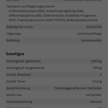
Fahrwerk- und Regelungssysteme
Antiblockiersystem (ABS), Antischlupfregelung (ASR),
Differentialsperre (ASD), Elektronisches Stabilitäts-Programm
(ESP), Traktionskontrolle (ASR/CTS/ETS), Reifendruckkontrolle
Reifengröße vorne
255/45 R19
Felgentyp
Leichtmetallfelge
Reifentyp
Sommerreifen
Sonstiges
Anhängelast (gebremst)
2000 kg
Anhängelast (ungebremst)
750 kg
Anzahl Sitzplätze
5
Anzahl Türen
5-türig
Garantieleistung
Fahrzeuggarantie vom Hersteller
HU/AU neu
vorhanden
Innenausstattung
Schwarz