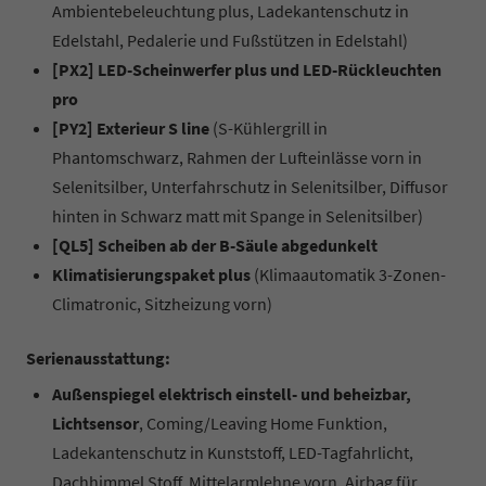
Ambientebeleuchtung plus, Ladekantenschutz in
Edelstahl, Pedalerie und Fußstützen in Edelstahl)
[PX2] LED-Scheinwerfer plus und LED-Rückleuchten
pro
[PY2] Exterieur S line
(S-Kühlergrill in
Phantomschwarz, Rahmen der Lufteinlässe vorn in
Selenitsilber, Unterfahrschutz in Selenitsilber, Diffusor
hinten in Schwarz matt mit Spange in Selenitsilber)
[QL5] Scheiben ab der B-Säule abgedunkelt
Klimatisierungspaket plus
(Klimaautomatik 3-Zonen-
Climatronic, Sitzheizung vorn)
Serienausstattung:
Außenspiegel elektrisch einstell- und beheizbar,
Lichtsensor
, Coming/Leaving Home Funktion,
Ladekantenschutz in Kunststoff, LED-Tagfahrlicht,
Dachhimmel Stoff, Mittelarmlehne vorn, Airbag für