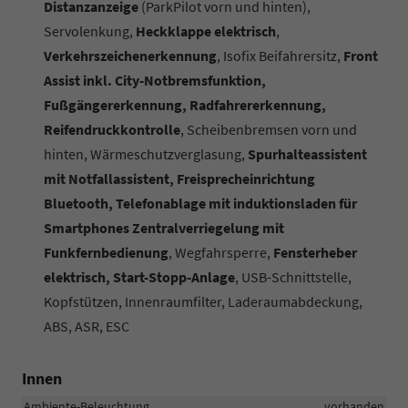
Distanzanzeige
(ParkPilot vorn und hinten),
Servolenkung,
Heckklappe elektrisch
,
Verkehrszeichenerkennung
, Isofix Beifahrersitz,
Front
Assist inkl. City-Notbremsfunktion,
Fußgängererkennung, Radfahrererkennung,
Reifendruckkontrolle
, Scheibenbremsen vorn und
hinten, Wärmeschutzverglasung,
Spurhalteassistent
mit Notfallassistent, Freisprecheinrichtung
Bluetooth, Telefonablage mit induktionsladen für
Smartphones Zentralverriegelung mit
Funkfernbedienung
, Wegfahrsperre,
Fensterheber
elektrisch, Start-Stopp-Anlage
, USB-Schnittstelle,
Kopfstützen, Innenraumfilter, Laderaumabdeckung,
ABS, ASR, ESC
Innen
Ambiente-Beleuchtung
vorhanden