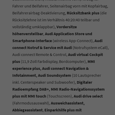
Fahrer und Beifahrer, Seitenairbag vorn mit Kopfairbag,
Beifahrerairbag-Deaktivierung,
Rücksitzbank plus
(die
Rücksitzlehne ist im Verhältnis 40:20:40 teilbar und
vollständig umklappbar),
Vordersitze
höhenverstellbar
,
Audi Application Store und
Smartphone-Interface
(wireless App-Connect),
Audi
connect Notruf & Service mit Audi
(Notrufsystem eCall),
Audi connect Remote & Control,
Audi virtual Cockpit
plus
(11,9 Zoll Farbdisplay, Bordcomputer),
MMI
experience plus, Audi connect Navigation &
Infotainment, Audi Soundsystem
(10 Lautsprecher
inkl. Centerspeaker und Subwoofer),
Digitaler
Radioempfang DAB+, MMI Radio-Navigationssystem
plus mit MMI touch
(Touchscreen),
Audi drive select
(Fahrmodusauswahl),
Ausweichassistent,
Abbiegeassistent
,
Einparkhilfe plus mit