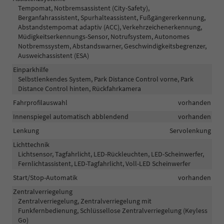
Tempomat, Notbremsassistent (City-Safety),
Berganfahrassistent, Spurhalteassistent, Fußgängererkennung,
Abstandstempomat adaptiv (ACC), Verkehrzeichenerkennung,
Müdigkeitserkennungs-Sensor, Notrufsystem, Autonomes
Notbremssystem, Abstandswarner, Geschwindigkeitsbegrenzer,
Ausweichassistent (ESA)
Einparkhilfe
Selbstlenkendes System, Park Distance Control vorne, Park
Distance Control hinten, Rückfahrkamera
Fahrprofilauswahl
vorhanden
Innenspiegel automatisch abblendend
vorhanden
Lenkung
Servolenkung
Lichttechnik
Lichtsensor, Tagfahrlicht, LED-Rückleuchten, LED-Scheinwerfer,
Fernlichtassistent, LED-Tagfahrlicht, Voll-LED Scheinwerfer
Start/Stop-Automatik
vorhanden
Zentralverriegelung
Zentralverriegelung, Zentralverriegelung mit
Funkfernbedienung, Schlüssellose Zentralverriegelung (Keyless
Go)