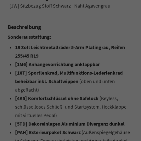
[JW] Sitzbezug Stoff Schwarz - Naht Agavengrau
Beschreibung
Sonderausstattung:
19 Zoll Leichtmetallräder 5-Arm Platingrau, Reifen
255/45 R19
[1M6] Anhängevorrichtung anklappbar
[1XT] Sportlenkrad, Multifunktions-Lederlenkrad
beheizbar inkl. Schaltwippen
(oben und unten
abgeflacht)
[4K5] Komfortschlüssel ohne Safelock
(Keyless,
schlüsselloses Schließ- und Startsystem, Heckklappe
mit virtuelles Pedal)
[5TD] Dekoreinlagen Aluminium Divergenz dunkel
[PAH] Exterieurpaket Schwarz
(Außenspiegelgehäuse
in Schwarz, Fensterzierleisten und Anbauteile dunkel,