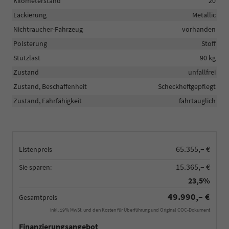
Kilometerstand
20
Lackierung
Metallic
Nichtraucher-Fahrzeug
vorhanden
Polsterung
Stoff
Stützlast
90 kg
Zustand
unfallfrei
Zustand, Beschaffenheit
Scheckheftgepflegt
Zustand, Fahrfähigkeit
fahrtauglich
65.355,– €
Listenpreis
15.365,– €
Sie sparen:
23,5%
49.990,– €
Gesamtpreis
inkl. 19% MwSt. und den Kosten für Überführung und Original COC-Dokument
Finanzierungsangebot