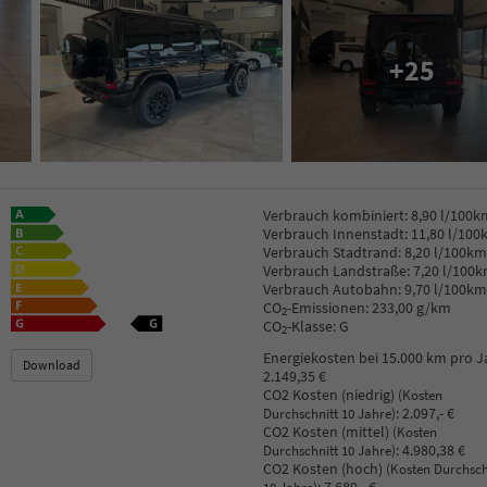
+25
Verbrauch kombiniert:
8,90 l/100k
Verbrauch Innenstadt:
11,80 l/100
Verbrauch Stadtrand:
8,20 l/100km
Verbrauch Landstraße:
7,20 l/100
Verbrauch Autobahn:
9,70 l/100km
CO
-Emissionen:
233,00 g/km
2
CO
-Klasse:
G
2
Energiekosten bei 15.000 km pro J
Download
2.149,35 €
CO2 Kosten (niedrig)
(Kosten
:
2.097,- €
Durchschnitt 10 Jahre)
CO2 Kosten (mittel)
(Kosten
:
4.980,38 €
Durchschnitt 10 Jahre)
CO2 Kosten (hoch)
(Kosten Durchsch