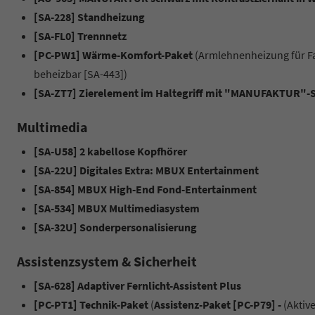
[SA-228] Standheizung
[SA-FL0] Trennnetz
[PC-PW1] Wärme-Komfort-Paket
(Armlehnenheizung für Fa
beheizbar [SA-443])
[SA-ZT7] Zierelement im Haltegriff mit "MANUFAKTUR"-S
Multimedia
[SA-U58] 2 kabellose Kopfhörer
[SA-22U] Digitales Extra: MBUX Entertainment
[SA-854] MBUX High-End Fond-Entertainment
[SA-534] MBUX Multimediasystem
[SA-32U] Sonderpersonalisierung
Assistenzsystem & Sicherheit
[SA-628] Adaptiver Fernlicht-Assistent Plus
[PC-PT1] Technik-Paket
(
Assistenz-Paket [PC-P79] -
(Aktiv