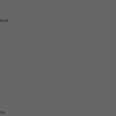
nkrad
[SA-