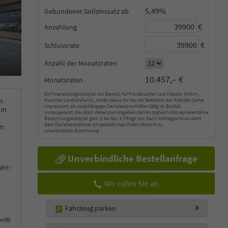
5,49%
Gebundener Sollzinssatz
€
Anzahlung
€
Schlussrate
Anzahl der Monatsraten
10.457,– €
Monatsraten
Ein Finanzierungsbeispiel der Bank11 für Privatkunden und Handel GmbH,
m
Hammer Landstraße 91, 41460 Neuss für die der Betreiber der Website (siehe
Impressum) als unabhängiger Darlehensvermittler tätig ist. Bonität
km
vorausgesetzt. Die oben stehenden Angaben stellen zugleich das repräsentative
Berechnungsbeispiel gem. § 6a Abs. 4 PAngV dar. Nach Vertragsschluss steht
dem Darlehensnehmer ein gesetzliches Widerrufsrecht zu.
km
unverbindliche Berechnung
Unverbindliche Bestellanfrage
ahr:
Wir rufen Sie an
Fahrzeug parken
nitt