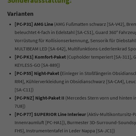
Sonderausstattung:
Varianten
[PC-P31] AMG Line
(
AMG Fußmatten schwarz [SA-V42], Bremss
beleuchtet 4-fach in Edelstahl [SA-C51], Guard 360° Fahrzeu
Vorrüstung für Kollisionserkennung, Sensorik für Diebstahl
MULTIBEAM LED [SA-642], Multifunktions-Lederlenkrad Spor
[PC-PK1] Komfort-Paket
(Cupholder temperiert [SA-311], 
KEYLESS-GO [SA-889])
[PC-P55] Night-Paket (
Einleger in Stoßfängerin Obsidiansc
RR4], Kühlerverkleidung in Obsidianschwarz [SA-CA4], Leuc
[SA-C11])
[PC-PNZ] Night-Paket II
(Mercedes Stern vorn und hinten 
7U8])
[PC-P77] SUPERIOR Line Interieur
(Aktiv-Multikontursitz-
Innenraumluft [PC-HA1]), Burmester 3D-Surround-Soundsy
FH5], Instrumententafel in Leder Nappa [SA-JC1])