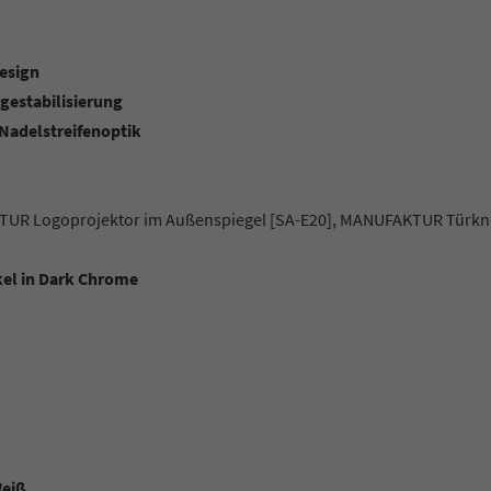
esign
estabilisierung
 Nadelstreifenoptik
UR Logoprojektor im Außenspiegel [SA-E20], MANUFAKTUR Türkn
el in Dark Chrome
Weiß