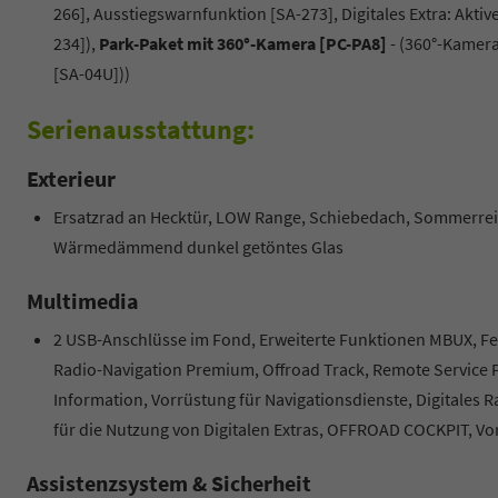
266], Ausstiegswarnfunktion [SA-273], Digitales Extra: Akti
234]),
Park-Paket mit 360°-Kamera [PC-PA8]
- (360°-Kamer
[SA-04U]))
Serienausstattung:
Exterieur
Ersatzrad an Hecktür, LOW Range, Schiebedach, Sommerrei
Wärmedämmend dunkel getöntes Glas
Multimedia
2 USB-Anschlüsse im Fond, Erweiterte Funktionen MBUX, Fe
Radio-Navigation Premium, Offroad Track, Remote Service P
Information, Vorrüstung für Navigationsdienste, Digitale
für die Nutzung von Digitalen Extras, OFFROAD COCKPIT, Vor
Assistenzsystem & Sicherheit