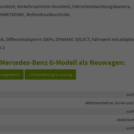
Assistent, Verkehrszeichen-Assistent, Fahrerbeobachtungskamera,
 PARKTRONIC, Reifendruckkontrolle
k, Differentialsperre 100%, DYNAMIC SELECT, Fahrwerk mit adaptiv
n 2
m Mercedes-Benz G-Modell als Neuwagen:
hlungnahme
» Finanzierung & Leasing
vor
Mittelarmlehne, Vorne und
vor
elektrisc
vor