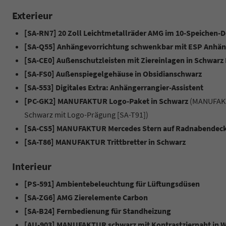
Exterieur
[SA-RN7] 20 Zoll Leichtmetallräder AMG im 10-Speichen-D
[SA-Q55] Anhängevorrichtung schwenkbar mit ESP Anhäng
[SA-CE0] Außenschutzleisten mit Ziereinlagen in Schwarz
[SA-FS0] Außenspiegelgehäuse in Obsidianschwarz
[SA-553] Digitales Extra: Anhängerrangier-Assistent
[PC-GK2] MANUFAKTUR Logo-Paket in Schwarz
(MANUFAKT
Schwarz mit Logo-Prägung [SA-T91])
[SA-CS5] MANUFAKTUR Mercedes Stern auf Radnabendeck
[SA-T86] MANUFAKTUR Trittbretter in Schwarz
Interieur
[PS-591] Ambientebeleuchtung für Lüftungsdüsen
[SA-ZG6] AMG Zierelemente Carbon
[SA-B24] Fernbedienung für Standheizung
[AU-903] MANUFAKTUR schwarz mit Kontrastziernaht in 