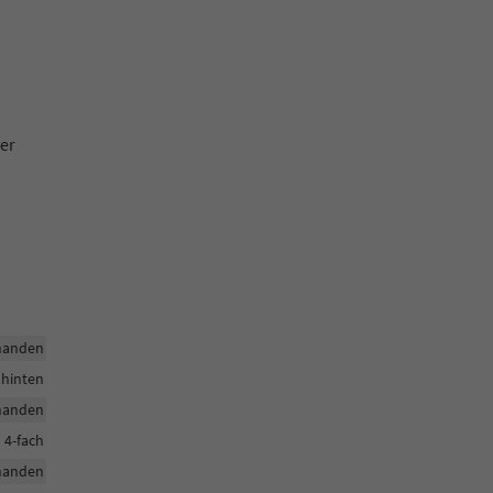
er
handen
 hinten
handen
h 4-fach
handen