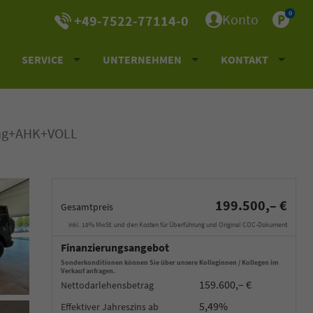
0
Konto
+49-7522-77114-0
SERVICE
UNTERNEHMEN
KONTAKT
ung+AHK+VOLL
199.500,– €
Gesamtpreis
inkl. 19% MwSt. und den Kosten für Überführung und Original COC-Dokument
Finanzierungsangebot
Sonderkonditionen können Sie über unsere Kolleginnen / Kollegen im
Verkauf anfragen.
159.600,– €
Nettodarlehensbetrag
5,49%
Effektiver Jahreszins