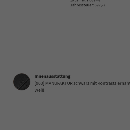
:
7.689,- €
10 Jahre)
Jahressteuer:
697,- €
Innenausstattung
Innenausstattung
[903] MANUFAKTUR schwarz mit Kontrastziernaht
Weiß