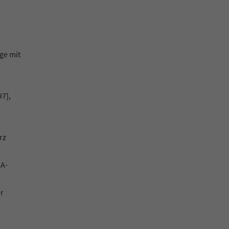
ge mit
97],
rz
SA-
er