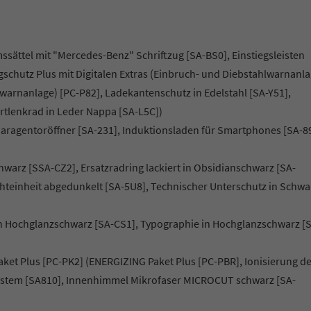
ättel mit "Mercedes-Benz" Schriftzug [SA-BS0], Einstiegsleisten
gschutz Plus mit Digitalen Extras (Einbruch- und Diebstahlwarnanla
warnanlage) [PC-P82], Ladekantenschutz in Edelstahl [SA-Y51],
tlenkrad in Leder Nappa [SA-L5C])
Garagentoröffner [SA-231], Induktionsladen für Smartphones [SA-8
hwarz [SSA-CZ2], Ersatzradring lackiert in Obsidianschwarz [SA-
hteinheit abgedunkelt [SA-5U8], Technischer Unterschutz in Schwa
in Hochglanzschwarz [SA-CS1], Typographie in Hochglanzschwarz [
Paket Plus [PC-PK2] (ENERGIZING Paket Plus [PC-PBR], Ionisierung d
stem [SA810], Innenhimmel Mikrofaser MICROCUT schwarz [SA-