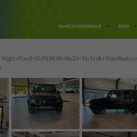
FAHRZEUGVERKAUF
INFO
ne Night+Fond+SUPERIOR+Alu22+Technik+Standheiz
g