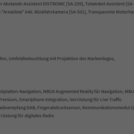
ver Abstands-Assistent DISTRONIC [SA-239], Totwinkel-Assistent [SA-
a "AreaView" inkl. Rückfahrkamera [SA-501], Transparente Motorh
fen, Umfeldbeleuchtung mit Projektion des Markenlogos,
stplatten-Navigation, MBUX Augmented Reality für Navigation, MB
remium, Smartphone Integration, Vorrüstung für Live Traffic
s Radioempfang DAB, Fingerabdrucksensor, Kommunikationsmodul (
rüstung für digitales Radio