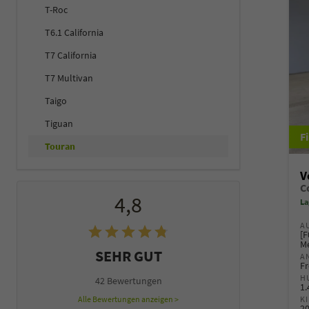
T-Roc
T6.1 California
T7 California
T7 Multivan
Taigo
Tiguan
Touran
V
4,8
La
A
[F
Me
SEHR GUT
A
Fr
H
42 Bewertungen
1
K
Alle Bewertungen anzeigen >
2