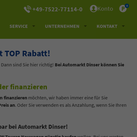
0
Konto
+49-7522-77114-0
SERVICE
UNTERNEHMEN
KONTAKT
 TOP Rabatt!
 Dann sind Sie hier richtig!
Bei Automarkt Dinser können Sie
er finanzieren
 finanzieren
möchten, wir haben immer eine für Sie
Preis an
. Oder Sie verwenden es als Anzahlung, wenn Sie Ihren
bar bei Automarkt Dinser!
VW Touran Neuwagen günstig kaufen
wollen. Bei uns warten