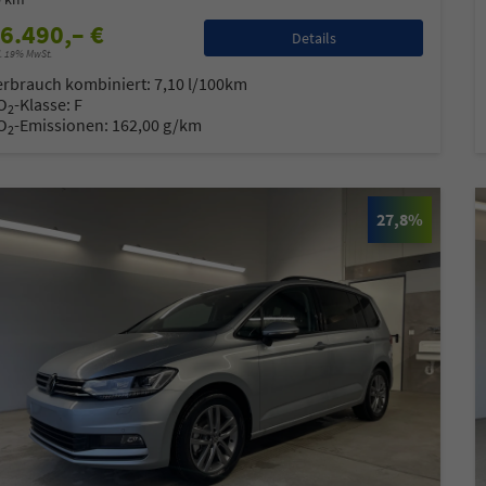
6.490,– €
Details
l. 19% MwSt.
erbrauch kombiniert:
7,10 l/100km
O
-Klasse:
F
2
O
-Emissionen:
162,00 g/km
2
27,8%
co Heck
Oliver Zerbe
ager B2C / B2B
Sales Manager B2C / B2B
ilverkäufer
Automobilverkäufer
 77 11 4 - 22
+49 7522 77 11 4 - 11