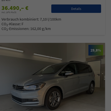
36.490,– €
Details
incl. 19% MwSt.
Verbrauch kombiniert:
7,10 l/100km
CO
-Klasse:
F
2
CO
-Emissionen:
162,00 g/km
2
29,8%