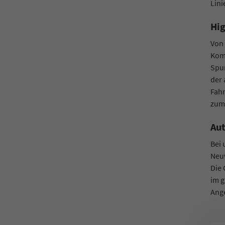
Lini
Hig
Von 
Komf
Spur
der 
Fahr
zum 
Aut
Bei
Neuw
Die 
im g
Ang