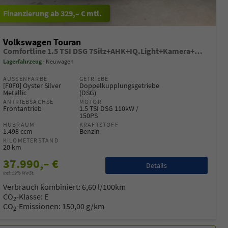
ab 329,– € mtl.
Volkswagen Touran
Comfortline 1.5 TSI DSG 7Sitz+AHK+IQ.Light+Kamera+Navi+eHeck+Keyless+Sitzheiz
Lagerfahrzeug
Neuwagen
AUSSENFARBE
GETRIEBE
[F0F0] Oyster Silver
Doppelkupplungsgetriebe
Metallic
(DSG)
ANTRIEBSACHSE
MOTOR
Frontantrieb
1.5 TSI DSG 110kW /
150PS
HUBRAUM
KRAFTSTOFF
1.498 ccm
Benzin
KILOMETERSTAND
20 km
37.990,– €
Details
incl. 19% MwSt.
Verbrauch kombiniert:
6,60 l/100km
CO
-Klasse:
E
2
CO
-Emissionen:
150,00 g/km
2