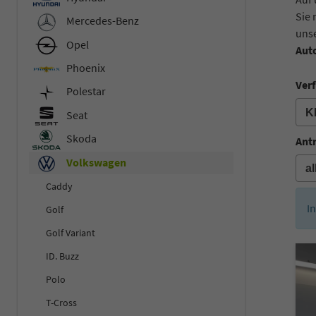
Sie 
Mercedes-Benz
unse
Opel
Aut
Phoenix
Verf
Polestar
Seat
Skoda
Ant
Volkswagen
Caddy
I
Golf
Golf Variant
ID. Buzz
Polo
T-Cross