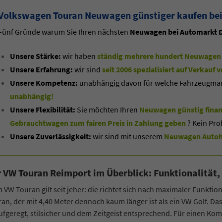
Volkswagen Touran Neuwagen günstiger kaufen bei
Fünf Gründe warum Sie Ihren nächsten
Neuwagen bei Automarkt D
Unsere Stärke:
wir haben
ständig mehrere hundert Neuwagen 
Unsere Erfahrung:
wir sind
seit 2006 spezialisiert auf Verkau
Unsere Kompetenz:
unabhängig davon für welche Fahrzeugmarke
unabhängig!
Unsere Flexibilität:
Sie möchten Ihren
Neuwagen günstig finan
Gebrauchtwagen zum fairen Preis in Zahlung geben
? Kein Pro
Unsere Zuverlässigkeit:
wir sind mit unserem
Neuwagen Autoha
 VW Touran Reimport im Überblick: Funktionalität,
 VW Touran gilt seit jeher: die richtet sich nach maximaler Funkti
an, der mit 4,40 Meter dennoch kaum länger ist als ein VW Golf. D
fgeregt, stilsicher und dem Zeitgeist entsprechend. Für einen Ko