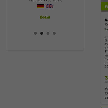
E-Mail
E
V
La
A
[F
Me
A
Fr
H
1
K
2
3
inc
V
C
C