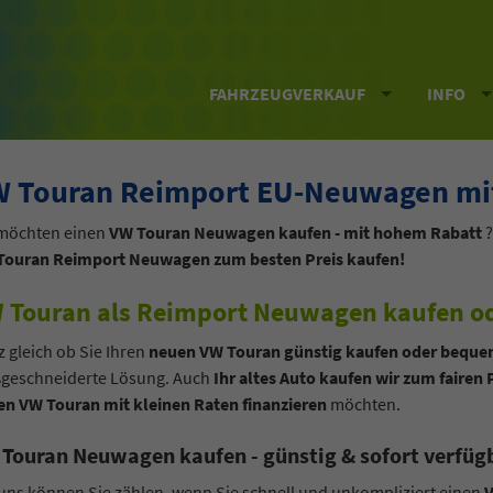
FAHRZEUGVERKAUF
INFO
 Touran Reimport EU-Neuwagen mit
 möchten einen
VW Touran Neuwagen kaufen - mit hohem Rabatt
?
Touran Reimport Neuwagen zum besten Preis kaufen!
 Touran als Reimport Neuwagen kaufen od
 gleich ob Sie Ihren
neuen VW Touran günstig kaufen oder bequem
geschneiderte Lösung. Auch
Ihr altes Auto kaufen wir zum fairen 
en VW Touran mit kleinen Raten finanzieren
möchten.
Touran Neuwagen kaufen - günstig & sofort verfüg
uns können Sie zählen, wenn Sie schnell und unkompliziert einen