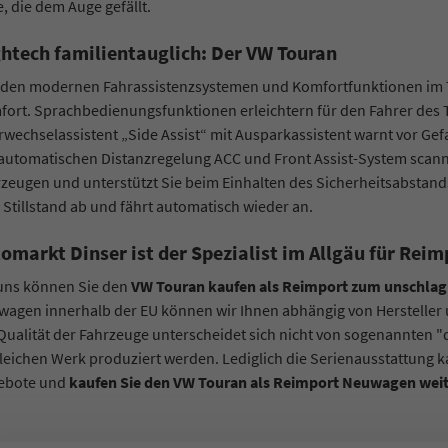
e, die dem Auge gefällt.
htech familientauglich: Der VW Touran
den modernen Fahrassistenzsystemen und Komfortfunktionen im To
ort. Sprachbedienungsfunktionen erleichtern für den Fahrer des T
wechselassistent „Side Assist“ mit Ausparkassistent warnt vor Gefa
automatischen Distanzregelung ACC und Front Assist-System scann
zeugen und unterstützt Sie beim Einhalten des Sicherheitsabstand
Stillstand ab und fährt automatisch wieder an.
omarkt Dinser ist der Spezialist im Allgäu für R
 uns können Sie den
VW Touran kaufen als Reimport zum unschlag
agen innerhalb der EU können wir Ihnen abhängig von Hersteller
Qualität der Fahrzeuge unterscheidet sich nicht von sogenannten
leichen Werk produziert werden. Lediglich die Serienausstattung k
ebote und
kaufen Sie den VW Touran als Reimport Neuwagen weit