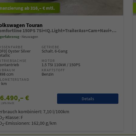
ab 316,– € mtl.
-Mail
E-Mail
olkswagen Touran
Comfortline 150PS 7Si+IQ.Light+TrailerAss+Cam+Navi+Kamera+Alarm+Kessy+App-Connect
gerfahrzeug
Neuwagen
USSENFARBE
GETRIEBE
0F0] Oyster Silver
Schalt. 6-Gang
tallic
NTRIEBSACHSE
MOTOR
ontantrieb
1.5 TSI 110kW / 150PS
UBRAUM
KRAFTSTOFF
.498 ccm
Benzin
ILOMETERSTAND
0 km
6.490,– €
Details
l. 19% MwSt.
erbrauch kombiniert:
7,10 l/100km
O
-Klasse:
F
2
O
-Emissionen:
162,00 g/km
2