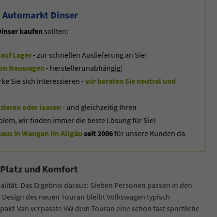
 Automarkt Dinser
inser kaufen
sollten:
auf Lager
- zur schnellen Auslieferung an Sie!
f von Neuwagen
- herstellerunabhängig!
 Sie sich interessieren -
wir beraten Sie neutral und
zieren oder leasen
- und gleichzeitig Ihren
blem, wir finden immer die beste Lösung für Sie!
us in Wangen im Allgäu
seit 2006
für unsere Kunden da
 Platz und Komfort
onalität. Das Ergebnis daraus: Sieben Personen passen in den
as Design des neuen Touran bleibt Volkswagen typisch
mpakt-Van verpasste VW dem Touran eine schon fast sportliche