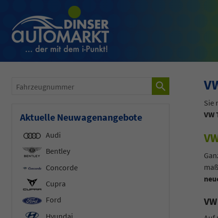
VW
Fahrzeugnummer
Sie
VW 
Aktuelle Neuwagenangebote
Audi
VW
Bentley
Ganz
maß
Concorde
neu
Cupra
Ford
VW 
Hyundai
Auf 