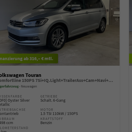
ab 316,– € mtl.
olkswagen Touran
Comfortline 150PS 7Si+IQ.Light+TrailerAss+Cam+Navi+Kamera+Alarm+Kessy+App-Connect
gerfahrzeug
Neuwagen
USSENFARBE
GETRIEBE
0F0] Oyster Silver
Schalt. 6-Gang
tallic
NTRIEBSACHSE
MOTOR
ontantrieb
1.5 TSI 110kW / 150PS
UBRAUM
KRAFTSTOFF
.498 ccm
Benzin
ILOMETERSTAND
0 km