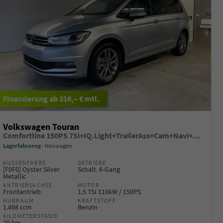
ab 316,– € mtl.
Volkswagen Touran
Comfortline 150PS 7Si+IQ.Light+TrailerAss+Cam+Navi+Kamera+Alarm+Kessy+App-Connect
Lagerfahrzeug
Neuwagen
AUSSENFARBE
GETRIEBE
[F0F0] Oyster Silver
Schalt. 6-Gang
Metallic
ANTRIEBSACHSE
MOTOR
Frontantrieb
1.5 TSI 110kW / 150PS
HUBRAUM
KRAFTSTOFF
1.498 ccm
Benzin
KILOMETERSTAND
20 km