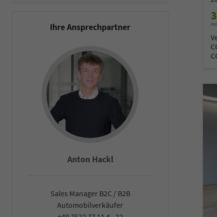
3
inc
Ihre Ansprechpartner
V
C
C
Anton Hackl
Fal
Sales Manager B2C / B2B
Sales Man
Automobilverkäufer
Automob
+49 7522 77 11 4 - 22
+49 7522