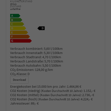
KILOMETERSTAND
20 km
ZUSTAND
unfallfrei
Verbrauch kombiniert:
5,60 l/100km
Verbrauch Innenstadt:
5,30 l/100km
Verbrauch Stadtrand:
4,70 l/100km
Verbrauch Landstraße:
5,70 l/100km
Verbrauch Autobahn:
5,50 l/100km
CO
-Emissionen:
128,00 g/km
2
CO
-Klasse:
D
2
Download
Energiekosten bei 15.000 km pro Jahr:
1.464,96 €
CO2 Kosten (niedrig)
:
1.152,- €
(Kosten Durchschnitt 10 Jahre)
CO2 Kosten (mittel)
:
2.736,- €
(Kosten Durchschnitt 10 Jahre)
CO2 Kosten (hoch)
:
4.224,- €
(Kosten Durchschnitt 10 Jahre)
Jahressteuer:
89,- €