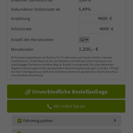
5,49%
Gebundener Sollzinssatz
€
Anzahlung
€
Schlussrate
Anzahl der Monatsraten
1.200,– €
Monatsraten
Ein Finanzierungsbeispiel der Bank11 für Privatkunden und Handel GmbH, Hammer
Landstraße 91, 41460 Neuss für die der Betreiber der Website (siehe Impressum) als
unabhängiger Darlehensvermittler tätig ist. Bonität vorausgesetzt. Die oben stehenden
Angaben stellen zugleich das repräsentative Berechnungsbeispiel gem. § 6a Abs. 4 PAngV
dar. Nach Vertragsschluss steht dem Darlehensnehmer ein gesetzliches Widerrufsrecht zu.
unverbindliche Berechnung
Unverbindliche Bestellanfrage
Wir rufen Sie an
Fahrzeug parken