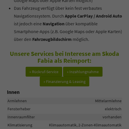
Google Maps oder Apple Karten möglich)
Das Fahrzeug verfügt über kein fest verbautes
Navigationssystem. Durch
Apple CarPlay / Android Auto
ist jedoch eine
Navigation
über kompatible
Smartphone-Apps (z.B. Google Maps oder Apple Karten)
über den
Fahrzeugbildschirm
möglich.
Unsere Services bei Interesse am Skoda
Fabia als Reimport:
» Rückruf-Service
» Inzahlungnahme
» Finanzierung & Leasing
Innen
Armlehnen
Mittelarmlehne
Fensterheber
elektrisch
Innenraumfilter
vorhanden
Klimatisierung
Klimaautomatik, 2-Zonen-Klimaautomatik