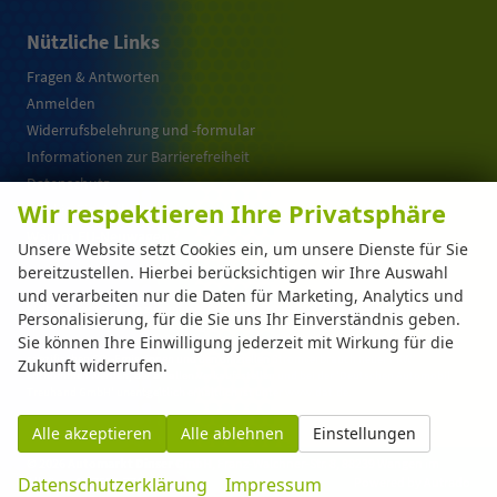
Nützliche Links
Fragen & Antworten
Anmelden
Widerrufsbelehrung und -formular
Informationen zur Barrierefreiheit
Datenschutz
Wir respektieren Ihre Privatsphäre
Cookie-Einstellungen
Warum EU-Neuwagen ?
Unsere Website setzt Cookies ein, um unsere Dienste für Sie
bereitzustellen. Hierbei berücksichtigen wir Ihre Auswahl
und verarbeiten nur die Daten für Marketing, Analytics und
Weitere Informationen zum offiziellen Kraftstoffverbrauch und zu den offiziellen
Personalisierung, für die Sie uns Ihr Einverständnis geben.
spezifischen CO
-Emissionen und gegebenenfalls zum Stromverbrauch neuer PKW
2
Sie können Ihre Einwilligung jederzeit mit Wirkung für die
können dem 'Leitfaden über den offiziellen Kraftstoffverbrauch, die offiziellen
spezifischen CO
-Emissionen und den offiziellen Stromverbrauch neuer PKW'
Zukunft widerrufen.
2
entnommen werden, der an allen Verkaufsstellen und bei der 'Deutschen Automobil
Treuhand GmbH' unentgeltlich erhältlich ist unter www.dat.de.
Alle akzeptieren
Alle ablehnen
Einstellungen
© 2026
Automarkt Dinser GmbH
,
Franz-Walchner-Str. 8
,
88239
Wangen im
Datenschutzerklärung
Impressum
Allgäu,
+49-7522-77114-0
Powered by Autrado