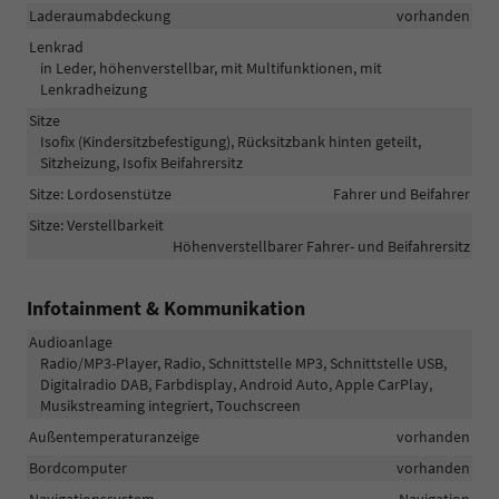
Laderaumabdeckung
vorhanden
Lenkrad
in Leder, höhenverstellbar, mit Multifunktionen, mit
Lenkradheizung
Sitze
Isofix (Kindersitzbefestigung), Rücksitzbank hinten geteilt,
Sitzheizung, Isofix Beifahrersitz
Sitze: Lordosenstütze
Fahrer und Beifahrer
Sitze: Verstellbarkeit
Höhenverstellbarer Fahrer- und Beifahrersitz
Infotainment & Kommunikation
Audioanlage
Radio/MP3-Player, Radio, Schnittstelle MP3, Schnittstelle USB,
Digitalradio DAB, Farbdisplay, Android Auto, Apple CarPlay,
Musikstreaming integriert, Touchscreen
Außentemperaturanzeige
vorhanden
Bordcomputer
vorhanden
Navigationssystem
Navigation