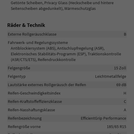
Getönte Scheiben, Privacy Glass (Heckscheibe und hintere
Seitenscheiben abgedunkelt), Wärmeschutzglas
Räder & Technik
Externe Rollgeräuschklasse
B
Fahrwerk- und Regelungssysteme
Antiblockiersystem (ABS), Antischlupfregelung (ASR),
Elektronisches Stabilitäts-Programm (ESP), Traktionskontrolle
(ASR/CTS/ETS), Reifendruckkontrolle
Felgengröße
15 Zoll
Felgentyp
Leichtmetallfelge
Lautstärke externes Rollgeräusch der Reifen
69 dB
Reifen-Geschwindigkeitsindex
H
Reifen-Kraftstoffeffizienzklasse
C
Reifen-Nasshaftungsklasse
A
Reifenbezeichnung
EfficientGrip Performance
Reifengröße vorne
185/65 R15