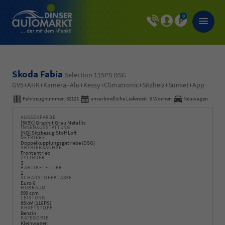
0
Skoda Fabia
Selection 115PS DSG
GV5+AHK+Kamera+Alu+Kessy+Climatronic+Sitzheiz+Sunset+App
Fahrzeugnummer:
32121
unverbindliche Lieferzeit:
6 Wochen
Neuwagen
AUSSENFARBE
[5X5X] Graphit Grau Metallic
INNENAUSSTATTUNG
[NQ] Sitzbezug Stoff Loft
GETRIEBE
Doppelkupplungsgetriebe (DSG)
ANTRIEBSACHSE
Frontantrieb
ZYLINDER
3
PARTIKELFILTER
1
SCHADSTOFFKLASSE
Euro 6
HUBRAUM
999 ccm
LEISTUNG
85 kW (116 PS)
KRAFTSTOFF
Benzin
KATEGORIE
Kleinwagen