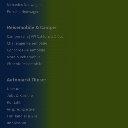
Mercedes Neuwagen
Porsche Neuwagen
Reisemobile & Camper
Campervans | VW California & Co.
Challenger Reisemobile
Concorde Reisemobile
Morelo Reisemobile
Phoenix Reisemobile
Automarkt Dinser
Über uns
Jobs & Karriere
Kontakt
Ansprechpartner
Für Händler (B2B)
Impressum