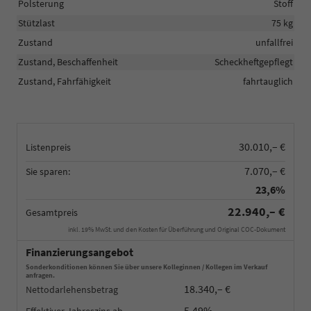
Polsterung
Stoff
Stützlast
75 kg
Zustand
unfallfrei
Zustand, Beschaffenheit
Scheckheftgepflegt
Zustand, Fahrfähigkeit
fahrtauglich
30.010,– €
Listenpreis
7.070,– €
Sie sparen:
23,6%
22.940,– €
Gesamtpreis
inkl. 19% MwSt. und den Kosten für Überführung und Original COC-Dokument
Finanzierungsangebot
Sonderkonditionen können Sie über unsere Kolleginnen / Kollegen im Verkauf
anfragen.
18.340,– €
Nettodarlehensbetrag
5,49%
Effektiver Jahreszins