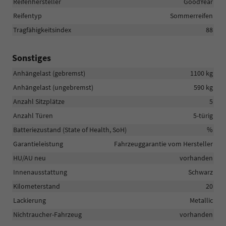
Reifenhersteller
GoodYear
Reifentyp
Sommerreifen
Tragfähigkeitsindex
88
Sonstiges
Anhängelast (gebremst)
1100 kg
Anhängelast (ungebremst)
590 kg
Anzahl Sitzplätze
5
Anzahl Türen
5-türig
Batteriezustand (State of Health, SoH)
%
Garantieleistung
Fahrzeuggarantie vom Hersteller
HU/AU neu
vorhanden
Innenausstattung
Schwarz
Kilometerstand
20
Lackierung
Metallic
Nichtraucher-Fahrzeug
vorhanden