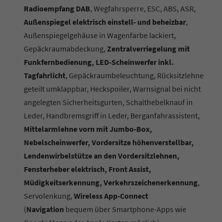
Radioempfang DAB
, Wegfahrsperre, ESC, ABS, ASR,
Außenspiegel elektrisch einstell- und beheizbar
,
Außenspiegelgehäuse in Wagenfarbe lackiert,
Gepäckraumabdeckung,
Zentralverriegelung mit
Funkfernbedienung, LED-Scheinwerfer inkl.
Tagfahrlicht
, Gepäckraumbeleuchtung, Rücksitzlehne
geteilt umklappbar, Heckspoiler, Warnsignal bei nicht
angelegten Sicherheitsgurten, Schalthebelknauf in
Leder, Handbremsgriff in Leder, Berganfahrassistent,
Mittelarmlehne vorn mit Jumbo-Box,
Nebelscheinwerfer, Vordersitze höhenverstellbar,
Lendenwirbelstütze an den Vordersitzlehnen,
Fensterheber elektrisch, Front Assist,
Müdigkeitserkennung, Verkehrszeichenerkennung
,
Servolenkung,
Wireless App-Connect
(
Navigation
bequem über Smartphone-Apps wie