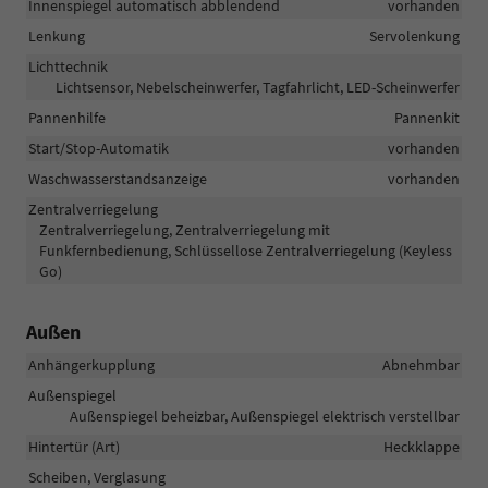
Innenspiegel automatisch abblendend
vorhanden
Lenkung
Servolenkung
Lichttechnik
Lichtsensor, Nebelscheinwerfer, Tagfahrlicht, LED-Scheinwerfer
Pannenhilfe
Pannenkit
Start/Stop-Automatik
vorhanden
Waschwasserstandsanzeige
vorhanden
Zentralverriegelung
Zentralverriegelung, Zentralverriegelung mit
Funkfernbedienung, Schlüssellose Zentralverriegelung (Keyless
Go)
Außen
Anhängerkupplung
Abnehmbar
Außenspiegel
Außenspiegel beheizbar, Außenspiegel elektrisch verstellbar
Hintertür (Art)
Heckklappe
Scheiben, Verglasung