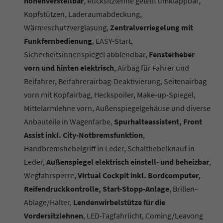
höhenverstellbar
, Rücksitzlehne geteilt umklappbar,
Kopfstützen, Laderaumabdeckung,
Wärmeschutzverglasung,
Zentralverriegelung mit
Funkfernbedienung
, EASY-Start,
Sicherheitsinnenspiegel abblendbar,
Fensterheber
vorn und hinten elektrisch
, Airbag für Fahrer und
Beifahrer, Beifahrerairbag-Deaktivierung, Seitenairbag
vorn mit Kopfairbag, Heckspoiler, Make-up-Spiegel,
Mittelarmlehne vorn, Außenspiegelgehäuse und diverse
Anbauteile in Wagenfarbe,
Spurhalteassistent, Front
Assist inkl. City-Notbremsfunktion
,
Handbremshebelgriff in Leder, Schalthebelknauf in
Leder,
Außenspiegel elektrisch einstell- und beheizbar
,
Wegfahrsperre,
Virtual Cockpit inkl. Bordcomputer,
Reifendruckkontrolle, Start-Stopp-Anlage
, Brillen-
Ablage/Halter,
Lendenwirbelstütze für die
Vordersitzlehnen
, LED-Tagfahrlicht, Coming/Leavong