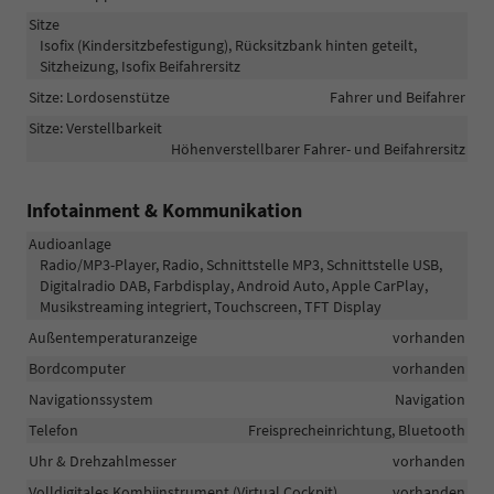
Sitze
Isofix (Kindersitzbefestigung), Rücksitzbank hinten geteilt,
Sitzheizung, Isofix Beifahrersitz
Sitze: Lordosenstütze
Fahrer und Beifahrer
Sitze: Verstellbarkeit
Höhenverstellbarer Fahrer- und Beifahrersitz
Infotainment & Kommunikation
Audioanlage
Radio/MP3-Player, Radio, Schnittstelle MP3, Schnittstelle USB,
Digitalradio DAB, Farbdisplay, Android Auto, Apple CarPlay,
Musikstreaming integriert, Touchscreen, TFT Display
Außentemperaturanzeige
vorhanden
Bordcomputer
vorhanden
Navigationssystem
Navigation
Telefon
Freisprecheinrichtung, Bluetooth
Uhr & Drehzahlmesser
vorhanden
Volldigitales Kombiinstrument (Virtual Cockpit)
vorhanden