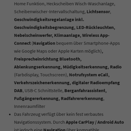
Home Funktion, Heckscheiben Wisch-Waschanlage,
Scheibenwischer-Intervallschaltung,
Lichtsensor
,
Geschwindigkeitsregelanlage inkl.
Geschwindigkeitsbegrenzung, LED-Rückleuchten,
Nebelscheinwerfer, Klimaanlage,
Wireless App-
Connect
(
Navigation
bequem über Smartphone-Apps
wie Google Maps oder Apple Karten möglich)
,
Freisprecheinrichtung Bluetooth,
Ablenkungserkennung, Müdigkeitserkennung, Radio
(Farbdisplay, Touchscreen),
Notrufsystem eCall,
Verkehrszeichenerkennung, digitaler Radioempfang
DAB
, USB-C Schnittstelle,
Berganfahrassistent,
Fußgängererkennung, Radfahrererkennung
,
Innenraumfilter
Das Fahrzeug verfügt über kein fest verbautes
Navigationssystem. Durch
Apple CarPlay / Android Auto
ist jedoch eine
Navigation
über kompatible