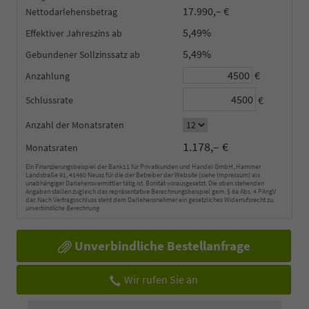
17.990,– €
Nettodarlehensbetrag
5,49%
Effektiver Jahreszins
5,49%
Gebundener Sollzinssatz
€
Anzahlung
€
Schlussrate
Anzahl der Monatsraten
1.178,– €
Monatsraten
Ein Finanzierungsbeispiel der Bank11 für Privatkunden und Handel GmbH, Hammer
Landstraße 91, 41460 Neuss für die der Betreiber der Website (siehe Impressum) als
unabhängiger Darlehensvermittler tätig ist. Bonität vorausgesetzt. Die oben stehenden
Angaben stellen zugleich das repräsentative Berechnungsbeispiel gem. § 6a Abs. 4 PAngV
dar. Nach Vertragsschluss steht dem Darlehensnehmer ein gesetzliches Widerrufsrecht zu.
unverbindliche Berechnung
Unverbindliche Bestellanfrage
Wir rufen Sie an