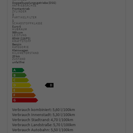
Doppelkupplungsgetriebe (DSG)
ANTRIEBSACHSE
Frontantrieb
ZYLINDER
3
PARTIKELFILTER
1
SCHADSTOFFKLASSE
Euro 6
HUBRAUM
999 ccm
LEISTUNG
85 kW (116 PS)
KRAFTSTOFF
Benzin
KATEGORIE
Kleinwagen
KILOMETERSTAND
20 km
ZUSTAND
unfallfrei
Verbrauch kombiniert:
5,60 l/100km
Verbrauch Innenstadt:
5,30 l/100km
Verbrauch Stadtrand:
4,70 l/100km
Verbrauch Landstraße:
5,70 l/100km
Verbrauch Autobahn:
5,50 l/100km