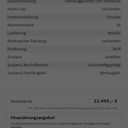
Garantieleistung
Fahrzeuggarantie vom Hersteller
HU/AU neu
vorhanden
Innenausstattung
Schwarz
Kilometerstand
20
Lackierung
Metallic
Nichtraucher-Fahrzeug
vorhanden
Polsterung
Stoff
Zustand
unfallfrei
Zustand, Beschaffenheit
Scheckheftgepflegt
Zustand, Fahrfähigkeit
fahrtauglich
22.490,– €
Gesamtpreis
inkl. 19% MwSt. und den Kosten für Überführung und Original COC-Dokument
Finanzierungsangebot
Sonderkonditionen können Sie über unsere Kolleginnen / Kollegen im Verkauf
anfragen.