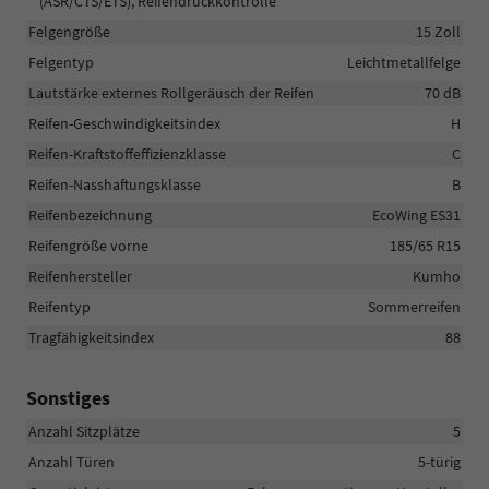
(ASR/CTS/ETS), Reifendruckkontrolle
Felgengröße
15 Zoll
Felgentyp
Leichtmetallfelge
Lautstärke externes Rollgeräusch der Reifen
70 dB
Reifen-Geschwindigkeitsindex
H
Reifen-Kraftstoffeffizienzklasse
C
Reifen-Nasshaftungsklasse
B
Reifenbezeichnung
EcoWing ES31
Reifengröße vorne
185/65 R15
Reifenhersteller
Kumho
Reifentyp
Sommerreifen
Tragfähigkeitsindex
88
Sonstiges
Anzahl Sitzplätze
5
Anzahl Türen
5-türig