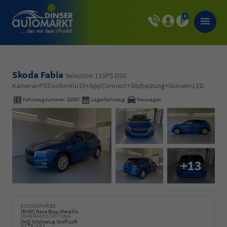
0
Skoda Fabia
Selection 115PS DSG
Kamera+PDCvohi+Alu15+AppConnect+Sitzheizung+Sunset+LED
Fahrzeugnummer:
32057
Lagerfahrzeug
Neuwagen
+13
AUSSENFARBE
[8X8X] Race Blau Metallic
INNENAUSSTATTUNG
[NQ] Sitzbezug Stoff Loft
GETRIEBE