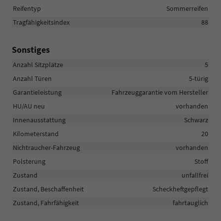
Reifentyp
Sommerreifen
Tragfähigkeitsindex
88
Sonstiges
Anzahl Sitzplätze
5
Anzahl Türen
5-türig
Garantieleistung
Fahrzeuggarantie vom Hersteller
HU/AU neu
vorhanden
Innenausstattung
Schwarz
Kilometerstand
20
Nichtraucher-Fahrzeug
vorhanden
Polsterung
Stoff
Zustand
unfallfrei
Zustand, Beschaffenheit
Scheckheftgepflegt
Zustand, Fahrfähigkeit
fahrtauglich