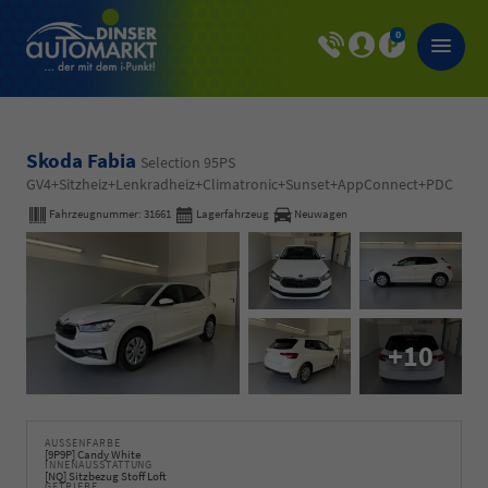
0
Skoda Fabia
Selection 95PS
GV4+Sitzheiz+Lenkradheiz+Climatronic+Sunset+AppConnect+PDC
Fahrzeugnummer:
31661
Lagerfahrzeug
Neuwagen
+10
AUSSENFARBE
[9P9P] Candy White
INNENAUSSTATTUNG
[NQ] Sitzbezug Stoff Loft
GETRIEBE