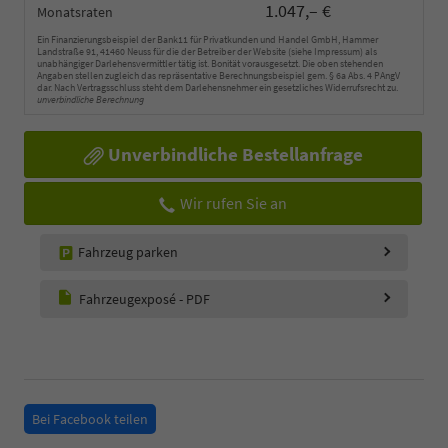
1.047,– €
Monatsraten
Ein Finanzierungsbeispiel der Bank11 für Privatkunden und Handel GmbH, Hammer
Landstraße 91, 41460 Neuss für die der Betreiber der Website (siehe Impressum) als
unabhängiger Darlehensvermittler tätig ist. Bonität vorausgesetzt. Die oben stehenden
Angaben stellen zugleich das repräsentative Berechnungsbeispiel gem. § 6a Abs. 4 PAngV
dar. Nach Vertragsschluss steht dem Darlehensnehmer ein gesetzliches Widerrufsrecht zu.
unverbindliche Berechnung
Unverbindliche Bestellanfrage
Wir rufen Sie an
Fahrzeug parken
Fahrzeugexposé - PDF
Bei Facebook teilen