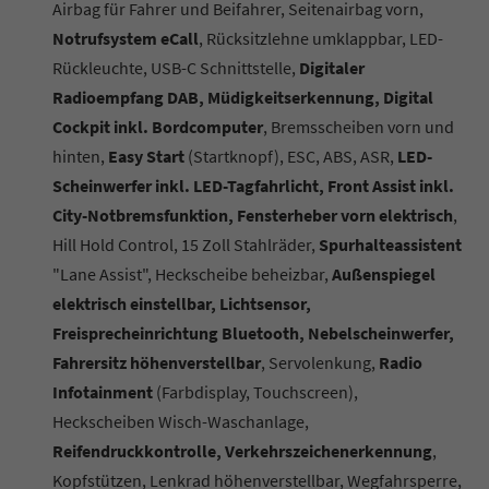
Airbag für Fahrer und Beifahrer, Seitenairbag vorn,
Notrufsystem eCall
, Rücksitzlehne umklappbar, LED-
Rückleuchte, USB-C Schnittstelle,
Digitaler
Radioempfang DAB, Müdigkeitserkennung, Digital
Cockpit inkl. Bordcomputer
, Bremsscheiben vorn und
hinten,
Easy Start
(Startknopf), ESC, ABS, ASR,
LED-
Scheinwerfer inkl. LED-Tagfahrlicht, Front Assist inkl.
City-Notbremsfunktion, Fensterheber vorn elektrisch
,
Hill Hold Control, 15 Zoll Stahlräder,
Spurhalteassistent
"Lane Assist", Heckscheibe beheizbar,
Außenspiegel
elektrisch einstellbar, Lichtsensor,
Freisprecheinrichtung Bluetooth, Nebelscheinwerfer,
Fahrersitz höhenverstellbar
, Servolenkung,
Radio
Infotainment
(Farbdisplay, Touchscreen),
Heckscheiben Wisch-Waschanlage,
Reifendruckkontrolle, Verkehrszeichenerkennung
,
Kopfstützen, Lenkrad höhenverstellbar, Wegfahrsperre,