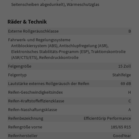
Seitenscheiben abgedunkelt), Wärmeschutzglas
Räder & Technik
Externe Rollgeräuschklasse
B
Fahrwerk- und Regelungssysteme
Antiblockiersystem (ABS), Antischlupfregelung (ASR),
Elektronisches Stabilitäts-Programm (ESP), Traktionskontrolle
(ASR/CTS/ETS), Reifendruckkontrolle
Felgengröße
15 Zoll
Felgentyp
Stahlfelge
Lautstärke externes Rollgeräusch der Reifen
69 dB
Reifen-Geschwindigkeitsindex
H
Reifen-Kraftstoffeffizienzklasse
C
Reifen-Nasshaftungsklasse
A
Reifenbezeichnung
EfficientGrip Performance
Reifengröße vorne
185/65 R15
Reifenhersteller
GoodYear