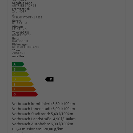
Schalt. 5-Gang
ANTRIEBSACHSE
Frontantrieb
ZYLINDER
3
SCHADSTOFFKLASSE
Euro 6
HUBRAUM
999 ccm
LEISTUNG
70 kW (95 PS)
KRAFTSTOFF
Benzin
KATEGORIE
Kleinwagen
KILOMETERSTAND
20 km
ZUSTAND
unfallfrei
Verbrauch kombiniert:
5,60 l/100km
Verbrauch Innenstadt:
6,90 l/100km
Verbrauch Stadtrand:
5,40 l/100km
Verbrauch Landstraße:
4,90 l/100km
Verbrauch Autobahn:
6,00 l/100km
CO
-Emissionen:
128,00 g/km
2