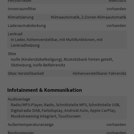
Fensterheber
elektrisch
Innenraumfilter
vorhanden
Klimatisierung
Klimaautomatik, 2-Zonen-Klimaautomatik
Laderaumabdeckung
vorhanden
Lenkrad
in Leder, höhenverstellbar, mit Multifunktionen, mit
Lenkradheizung
Sitze
Isofix (Kindersitzbefestigung), Rücksitzbank hinten geteilt,
Sitzheizung, Isofix Beifahrersitz
Sitze: Verstellbarkeit
Höhenverstellbarer Fahrersitz
Infotainment & Kommunikation
Audioanlage
Radio/MP3-Player, Radio, Schnittstelle MP3, Schnittstelle USB,
Digitalradio DAB, Farbdisplay, Android Auto, Apple CarPlay,
Musikstreaming integriert, Touchscreen
Außentemperaturanzeige
vorhanden
Bordcomputer
vorhanden