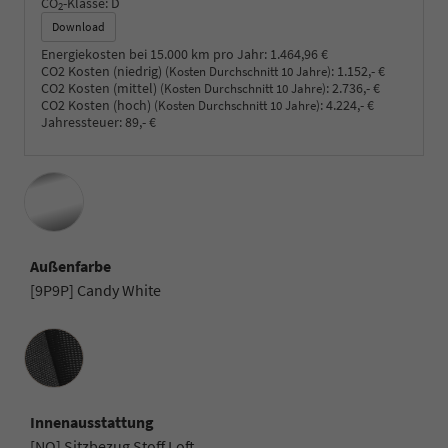
CO
-Klasse:
D
2
Download
Energiekosten bei 15.000 km pro Jahr:
1.464,96 €
CO2 Kosten (niedrig)
:
1.152,- €
(Kosten Durchschnitt 10 Jahre)
CO2 Kosten (mittel)
:
2.736,- €
(Kosten Durchschnitt 10 Jahre)
CO2 Kosten (hoch)
:
4.224,- €
(Kosten Durchschnitt 10 Jahre)
Jahressteuer:
89,- €
Außenfarbe
[9P9P] Candy White
Innenausstattung
Innenausstattung
[NQ] Sitzbezug Stoff Loft